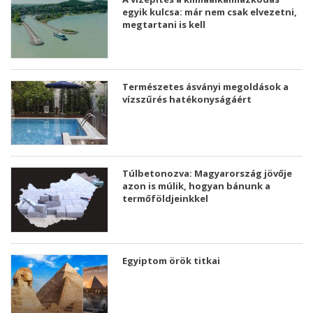
egyik kulcsa: már nem csak elvezetni,
megtartani is kell
Természetes ásványi megoldások a
vízszűrés hatékonyságáért
Túlbetonozva: Magyarország jövője
azon is múlik, hogyan bánunk a
termőföldjeinkkel
Egyiptom örök titkai