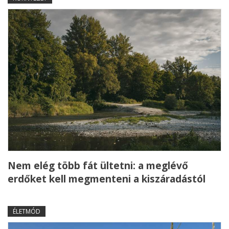
Nem elég több fát ültetni: a meglévő
erdőket kell megmenteni a kiszáradástól
ÉLETMÓD