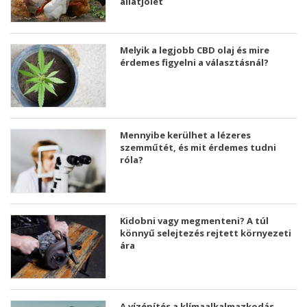
állatjólét
Melyik a legjobb CBD olaj és mire
érdemes figyelni a választásnál?
Mennyibe kerülhet a lézeres
szemműtét, és mit érdemes tudni
róla?
Kidobni vagy megmenteni? A túl
könnyű selejtezés rejtett környezeti
ára
A vízépítés a klímaalkalmazkodás