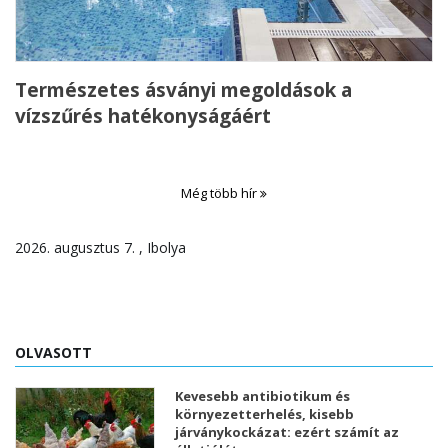
Természetes ásványi megoldások a
vízszűrés hatékonyságáért
Még több hír
2026. augusztus 7. , Ibolya
OLVASOTT
Kevesebb antibiotikum és
környezetterhelés, kisebb
járványkockázat: ezért számít az