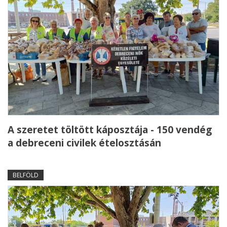
A szeretet töltött káposztája - 150 vendég
a debreceni civilek ételosztásán
BELFÖLD