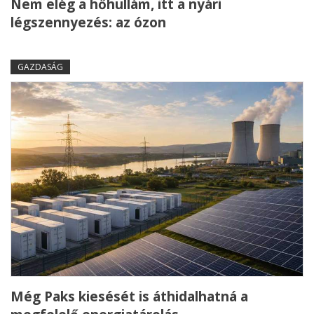
Nem elég a hőhullám, itt a nyári
légszennyezés: az ózon
GAZDASÁG
Még Paks kiesését is áthidalhatná a