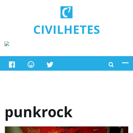
Ugrás a tartalomra
CIVILHETES
punkrock