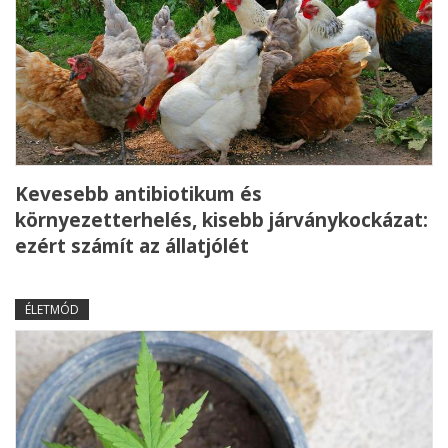
Kevesebb antibiotikum és
környezetterhelés, kisebb járványkockázat:
ezért számít az állatjólét
ÉLETMÓD