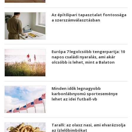
Az építőipari tapasztalat fontossága
a szerszámválasztásban
Európa 7 legolcsóbb tengerpartja: 10
napos családi nyaralás, ami akár
olcsóbb is lehet, mint a Balaton
Minden idők legnagyobb
karbonlábnyomú sporteseménye
lehet az idei futball-vb
Taralli: az olasz nasi, ami elvarázsolja
az ízlelőbimbókat