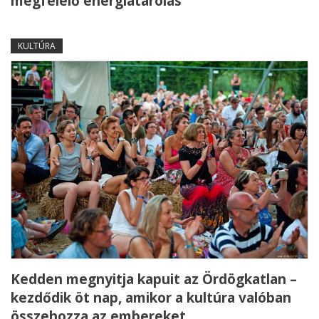
megfelelő energiatárolás
KULTÚRA
Kedden megnyitja kapuit az Ördögkatlan –
kezdődik öt nap, amikor a kultúra valóban
összehozza az embereket