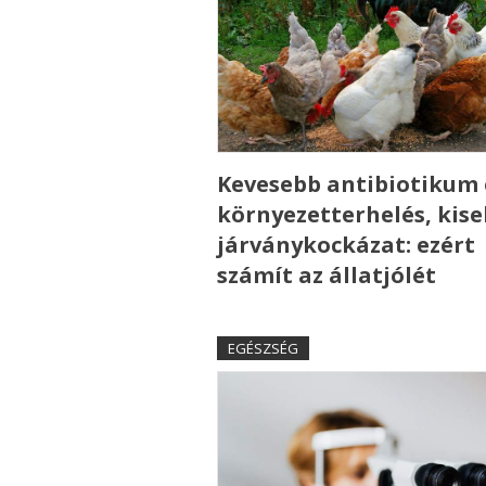
Kevesebb antibiotikum 
környezetterhelés, kis
járványkockázat: ezért
számít az állatjólét
EGÉSZSÉG