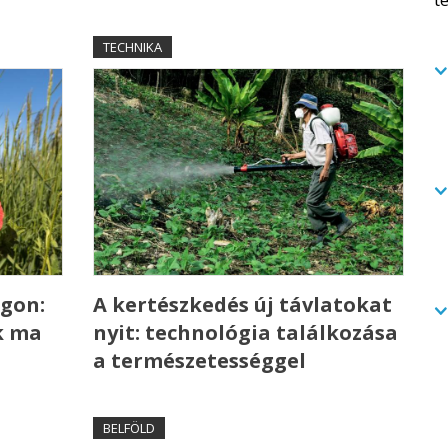
TECHNIKA
gon:
A kertészkedés új távlatokat
k ma
nyit: technológia találkozása
a természetességgel
BELFÖLD