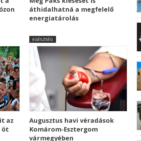
t a
Még Paks kiesését is
 ózon
áthidalhatná a megfelelő
energiatárolás
EGÉSZSÉG
t az
Augusztus havi véradások
 öt
Komárom-Esztergom
vármegyében