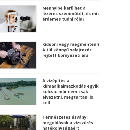
Mennyibe kerülhet a
lézeres szemműtét, és mit
érdemes tudni róla?
Kidobni vagy megmenteni?
A túl könnyű selejtezés
rejtett környezeti ára
A vízépítés a
klímaalkalmazkodás egyik
kulcsa: már nem csak
elvezetni, megtartani is
kell
Természetes ásványi
megoldások a vízszűrés
hatékonyságáért