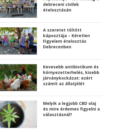
debreceni civilek
ételosztásán
A szeretet töltött
káposztája – Kéretlen
Figyelem ételosztás
Debrecenben
Kevesebb antibiotikum és
környezetterhelés, kisebb
járványkockázat: ezért
számít az állatjólét
Melyik a legjobb CBD olaj
és mire érdemes figyelni a
választásnál?