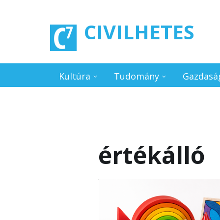
Ugrás a tartalomra
CIVILHETES
Kultúra
Tudomány
Gazdasá
értékálló