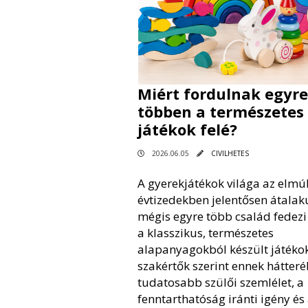
Miért fordulnak egyre
többen a természetes
játékok felé?
2026.06.05
CIVILHETES
A gyerekjátékok világa az elmúl
évtizedekben jelentősen átalaku
mégis egyre több család fedezi 
a klasszikus, természetes
alapanyagokból készült játékok
szakértők szerint ennek hátter
tudatosabb szülői szemlélet, a
fenntarthatóság iránti igény és