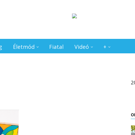
g
Életmód
Fiatal
Videó
+
2
O