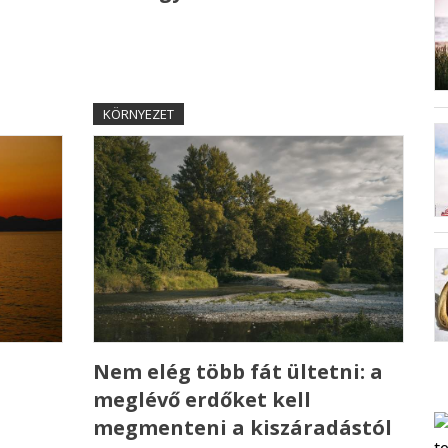
KÖRNYEZET
Nem elég több fát ültetni: a
meglévő erdőket kell
megmenteni a kiszáradástól