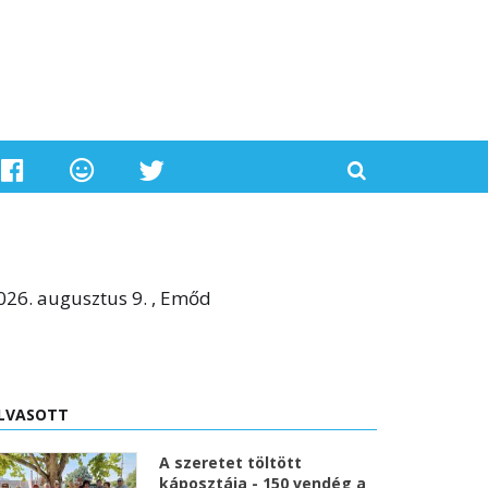
026. augusztus 9. , Emőd
LVASOTT
A szeretet töltött
káposztája - 150 vendég a