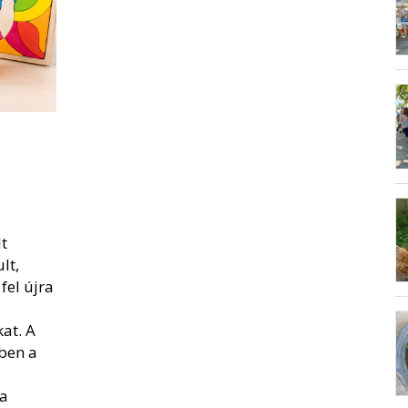
t
lt,
fel újra
at. A
ében a
 a