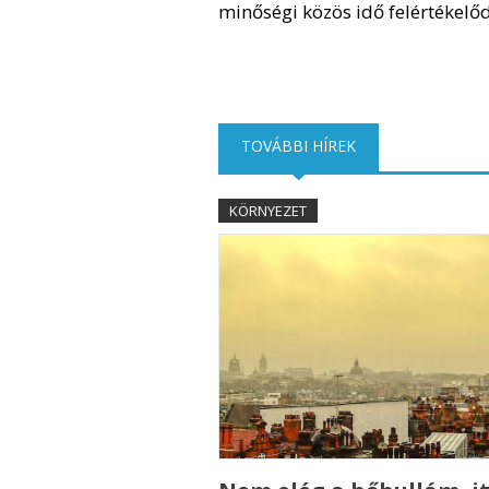
minőségi közös idő felértékelőd
TOVÁBBI HÍREK
(AKTÍV FÜL)
KÖRNYEZET