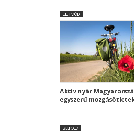
ÉLETMÓD
Aktív nyár Magyarorszá
egyszerű mozgásötlete
BELFÖLD