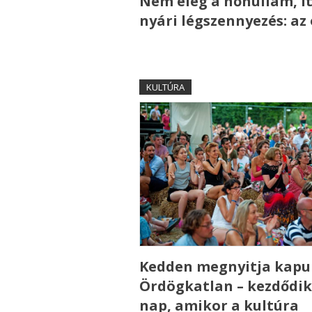
Nem elég a hőhullám, it
nyári légszennyezés: az
KULTÚRA
Kedden megnyitja kapui
Ördögkatlan – kezdődik
nap, amikor a kultúra