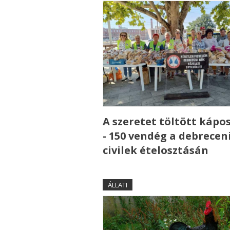
A szeretet töltött kápo
- 150 vendég a debrecen
civilek ételosztásán
ÁLLATI