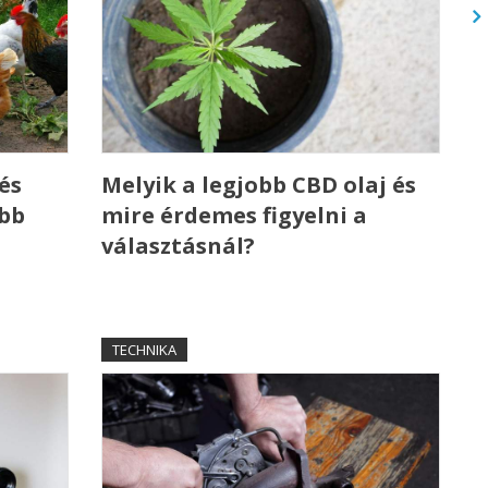
és
Melyik a legjobb CBD olaj és
ebb
mire érdemes figyelni a
választásnál?
TECHNIKA