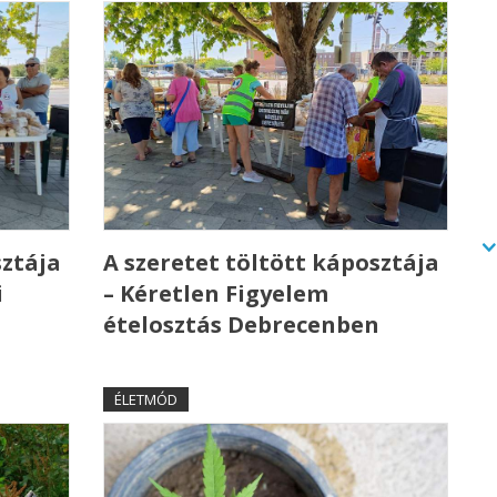
sztája
A szeretet töltött káposztája
i
– Kéretlen Figyelem
ételosztás Debrecenben
ÉLETMÓD