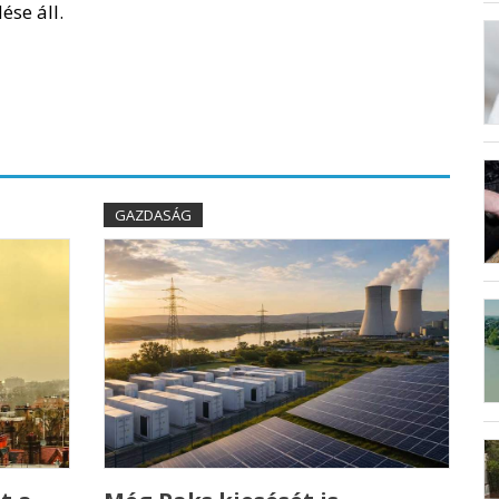
ése áll.
GAZDASÁG