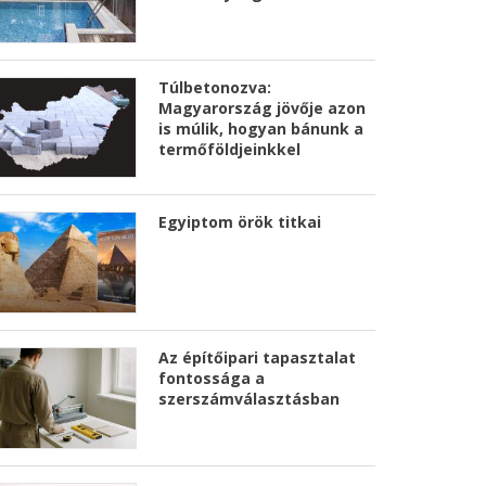
Túlbetonozva:
Magyarország jövője azon
is múlik, hogyan bánunk a
termőföldjeinkkel
Egyiptom örök titkai
Az építőipari tapasztalat
fontossága a
szerszámválasztásban