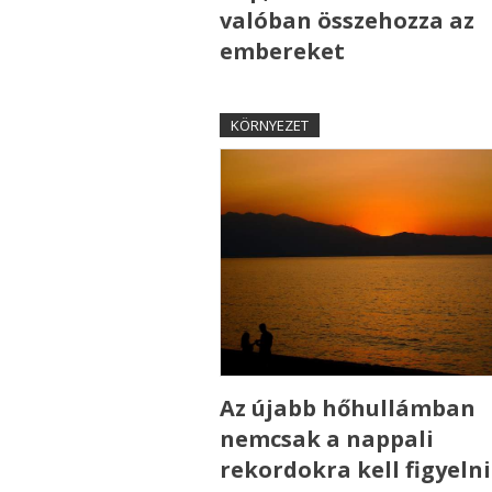
valóban összehozza az
embereket
KÖRNYEZET
Az újabb hőhullámban
nemcsak a nappali
rekordokra kell figyelni