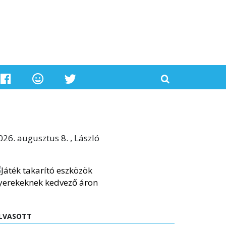
026. augusztus 8. , László
LVASOTT