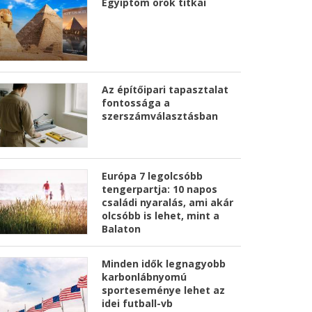
Egyiptom örök titkai
Az építőipari tapasztalat
fontossága a
szerszámválasztásban
Európa 7 legolcsóbb
tengerpartja: 10 napos
családi nyaralás, ami akár
olcsóbb is lehet, mint a
Balaton
Minden idők legnagyobb
karbonlábnyomú
sporteseménye lehet az
idei futball-vb