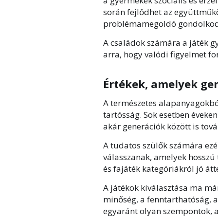
a gyermekek szociális és érze
során fejlődhet az együttműk
problémamegoldó gondolkod
A családok számára a játék g
arra, hogy valódi figyelmet f
Értékek, amelyek g
A természetes alapanyagokból
tartósság. Sok esetben éveken
akár generációk között is to
A tudatos szülők számára ezé
válasszanak, amelyek hosszú t
és fajáték kategóriákról jó át
A játékok kiválasztása ma már
minőség, a fenntarthatóság, a k
egyaránt olyan szempontok, 