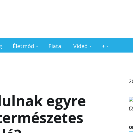
g
Életmód
Fiatal
Videó
+
2
dulnak egyre
természetes
O