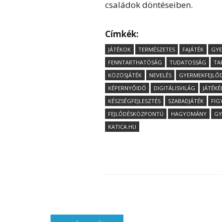
családok döntéseiben.
Címkék:
JÁTÉKOK
TERMÉSZETES
FAJÁTÉK
GYE
FENNTARTHATÓSÁG
TUDATOSSÁG
TA
KÖZÖSJÁTÉK
NEVELÉS
GYERMEKFEJLŐ
KÉPERNYŐIDŐ
DIGITÁLISVILÁG
JÁTÉK
KÉSZSÉGFEJLESZTÉS
SZABADJÁTÉK
FIG
FEJLŐDÉSKÖZPONTÚ
HAGYOMÁNY
GY
KATICA.HU