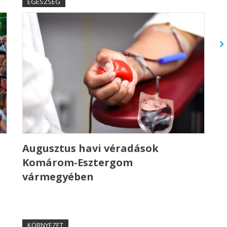
EGÉSZSÉG
Augusztus havi véradások
Komárom-Esztergom
vármegyében
KÖRNYEZET