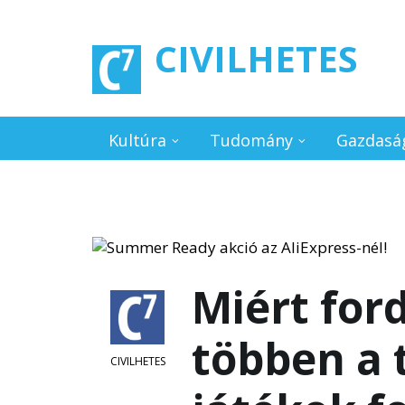
Ugrás a tartalomra
CIVILHETES
Kultúra
Tudomány
Gazdasá
Miért for
többen a 
CIVILHETES