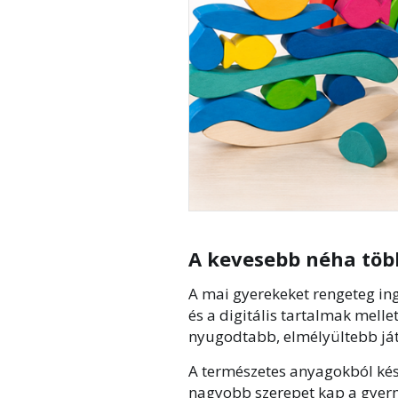
A kevesebb néha töb
A mai gyerekeket rengeteg in
és a digitális tartalmak melle
nyugodtabb, elmélyültebb ját
A természetes anyagokból kés
nagyobb szerepet kap a gyerme