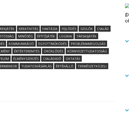
REKJÁTÉK
KREATIVITÁS
FANTÁZIA
FEJLŐDÉS
SZÜLŐK
CSALÁD
RTÓSSÁG
MINŐSÉG
ÉPÍTŐJÁTÉK
LOGIKAI
TÁRSASJÁTÉK
DÉS
KOMMUNIKÁCIÓ
EGYÜTTMŰKÖDÉS
PROBLÉMAMEGOLDÁS
ÉLMÉNY
ÉRTÉKTEREMTÉS
ÖRÖKLŐDÉS
KÖRNYEZETTUDATOSSÁG
YELEM
ÉLMÉNYSZERZÉS
CSALÁDIIDŐ
OKTATÁS
ERMEKKOR
TUDATOSVÁSÁRLÁS
ÉRTÉKÁLLÓ
TERMÉSZETKÖZELI