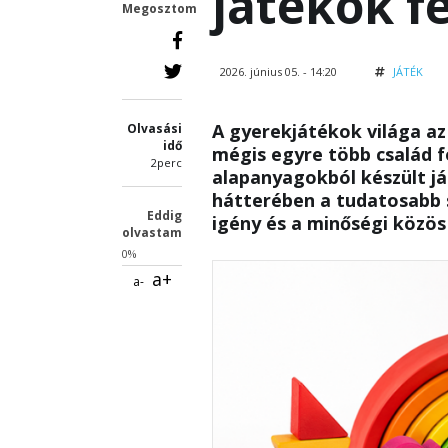
játékok f
Megosztom
2026. június 05. - 14:20
JÁTÉK
A gyerekjátékok világa az
Olvasási
idő
mégis egyre több család fe
2perc
alapanyagokból készült já
hátterében a tudatosabb s
Eddig
igény és a minőségi közös 
olvastam
0%
a+
a-