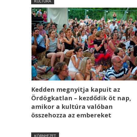
KULTÚRA
Kedden megnyitja kapuit az
Ördögkatlan – kezdődik öt nap,
amikor a kultúra valóban
összehozza az embereket
KÖRNYEZET