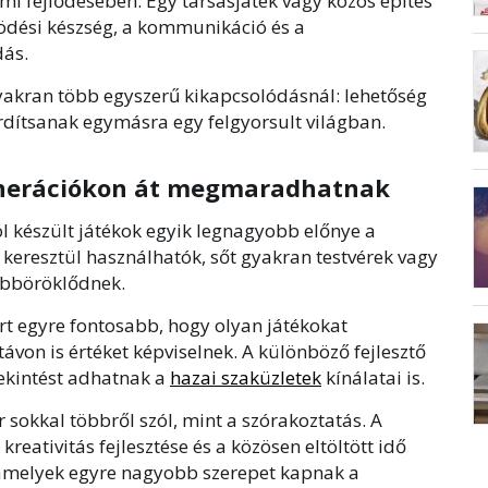
lmi fejlődésében. Egy társasjáték vagy közös építés
ödési készség, a kommunikáció és a
ás.
yakran több egyszerű kikapcsolódásnál: lehetőség
ordítsanak egymásra egy felgyorsult világban.
enerációkon át megmaradhatnak
 készült játékok egyik legnagyobb előnye a
 keresztül használhatók, sőt gyakran testvérek vagy
vábböröklődnek.
rt egyre fontosabb, hogy olyan játékokat
ávon is értéket képviselnek. A különböző fejlesztő
tekintést adhatnak a
hazai szaküzletek
kínálatai is.
 sokkal többről szól, mint a szórakoztatás. A
reativitás fejlesztése és a közösen eltöltött idő
amelyek egyre nagyobb szerepet kapnak a