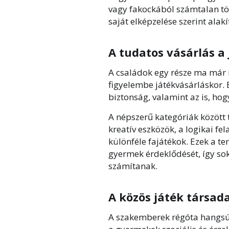
vagy fakockából számtalan tör
saját elképzelése szerint alakí
A tudatos vásárlás a
A családok egy része ma már n
figyelembe játékvásárláskor.
biztonság, valamint az is, ho
A népszerű kategóriák között 
kreatív eszközök, a logikai fe
különféle fajátékok. Ezek a t
gyermek érdeklődését, így so
számítanak.
A közös játék társad
A szakemberek régóta hangsúly