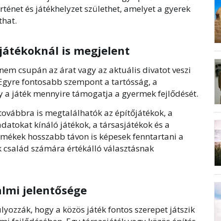
ténet és játékhelyzet születhet, amelyet a gyerek
that.
 játékoknál is megjelent
em csupán az árat vagy az aktuális divatot veszi
 Egyre fontosabb szempont a tartósság, a
gy a játék mennyire támogatja a gyermek fejlődését.
továbbra is megtalálhatók az építőjátékok, a
ladatokat kínáló játékok, a társasjátékok és a
ermékek hosszabb távon is képesek fenntartani a
k család számára értékálló választásnak
almi jelentősége
ozzák, hogy a közös játék fontos szerepet játszik