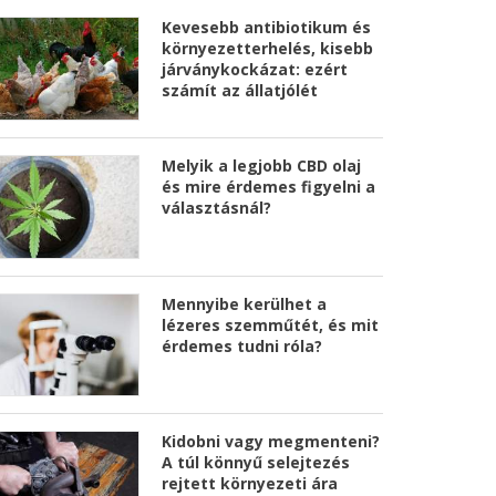
Kevesebb antibiotikum és
környezetterhelés, kisebb
járványkockázat: ezért
számít az állatjólét
Melyik a legjobb CBD olaj
és mire érdemes figyelni a
választásnál?
Mennyibe kerülhet a
lézeres szemműtét, és mit
érdemes tudni róla?
Kidobni vagy megmenteni?
A túl könnyű selejtezés
rejtett környezeti ára