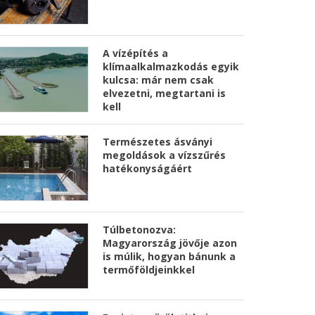
A vízépítés a
klímaalkalmazkodás egyik
kulcsa: már nem csak
elvezetni, megtartani is
kell
Természetes ásványi
megoldások a vízszűrés
hatékonyságáért
Túlbetonozva:
Magyarország jövője azon
is múlik, hogyan bánunk a
termőföldjeinkkel