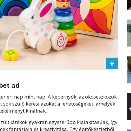
bet ad
ger éri nap mint nap. A képernyők, az okoseszközök
tt sok szülő keresi azokat a lehetőségeket, amelyek
ékélményt kínálnak.
zült játékok gyakran egyszerűbb kialakításúak, így
k fantáziája és kreativitása. Egy építőkészletből