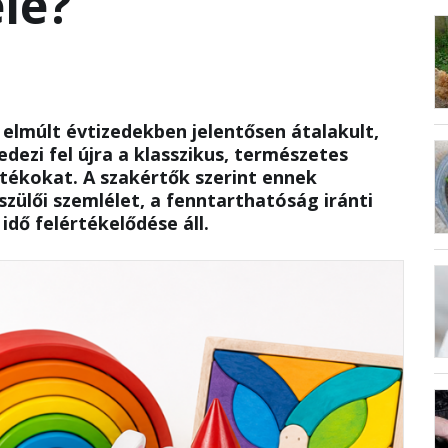
elé?
 elmúlt évtizedekben jelentősen átalakult,
dezi fel újra a klasszikus, természetes
tékokat. A szakértők szerint ennek
zülői szemlélet, a fenntarthatóság iránti
idő felértékelődése áll.