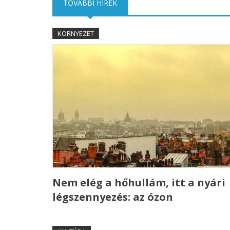
TOVÁBBI HÍREK
(AKTÍV FÜL)
KÖRNYEZET
Nem elég a hőhullám, itt a nyári
légszennyezés: az ózon