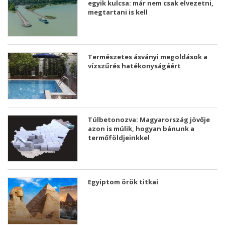
egyik kulcsa: már nem csak elvezetni,
megtartani is kell
Természetes ásványi megoldások a
vízszűrés hatékonyságáért
Túlbetonozva: Magyarország jövője
azon is múlik, hogyan bánunk a
termőföldjeinkkel
Egyiptom örök titkai