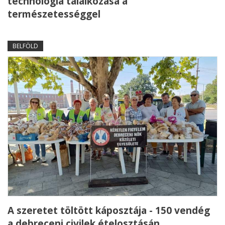
technológia találkozása a
természetességgel
BELFÖLD
A szeretet töltött káposztája - 150 vendég
a debreceni civilek ételosztásán