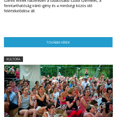
szerint ennek hátterében a tudatosabb szülői szemlélet, a
fenntarthatóság iránti igény és a minőségi közös idő
felértékelődése áll.
TOVÁBBI HÍREK
(AKTÍV FÜL)
KULTÚRA