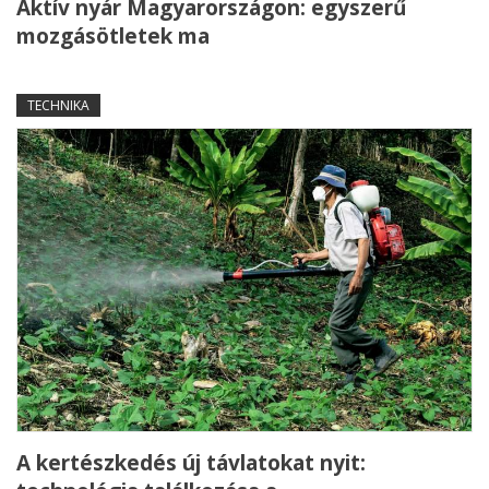
Aktív nyár Magyarországon: egyszerű
mozgásötletek ma
TECHNIKA
A kertészkedés új távlatokat nyit: