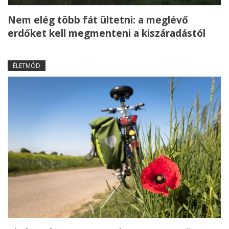
Nem elég több fát ültetni: a meglévő
erdőket kell megmenteni a kiszáradástól
ÉLETMÓD