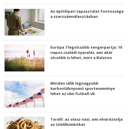
Az építőipari tapasztalat fontossága
a szerszámválasztásban
Európa 7 legolcsóbb tengerpartja: 10
napos családi nyaralás, ami akár
olcsóbb is lehet, mint a Balaton
Minden idők legnagyobb
karbonlábnyomú sporteseménye
lehet az idei futball-vb
Taralli: az olasz nasi, ami elvarázsolja
az ízlelőbimbókat