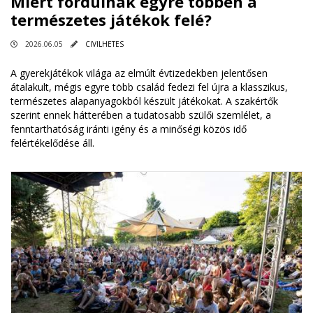
Miért fordulnak egyre többen a
természetes játékok felé?
2026.06.05
CIVILHETES
A gyerekjátékok világa az elmúlt évtizedekben jelentősen
átalakult, mégis egyre több család fedezi fel újra a klasszikus,
természetes alapanyagokból készült játékokat. A szakértők
szerint ennek hátterében a tudatosabb szülői szemlélet, a
fenntarthatóság iránti igény és a minőségi közös idő
felértékelődése áll.