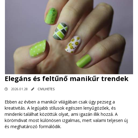
Elegáns és feltűnő manikűr trendek
2026.01.28
CIVILHETES
Ebben az évben a manikűr világában csak úgy pezseg a
kreativitás. A legújabb stílusok egészen lenyűgözőek, és
mindenki találhat közöttük olyat, ami igazán illik hozzá. A
körömdivat most különösen izgalmas, mert valami teljesen új
és meghatározó formálódik.