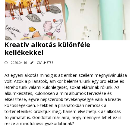
Kreatív alkotás különféle
kellékekkel
2026.04.16
CIVILHETES
Az egyéni alkotás mindig is az emberi szellem megnyilvánulása
volt. Azok a pillanatok, amikor belemerülünk egy projektbe és
létrehozunk valami különlegeset, sokat elárulnak rólunk. Az
albumkészítés, különösen a mini albumok tervezése és
elkészítése, egyre népszerűbb tevékenységgé válik a kreatív
közösségekben. Ezekben a pillanatokban nemcsak a
történeteinket örökítjük meg, hanem élvezhetjük az alkotás
folyamatát is. Gondoltál már arra, hogy mennyire lehet ez is
része a mindfulness gyakorlatának?