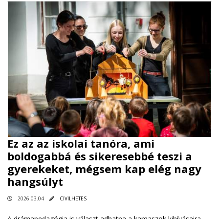
Ez az az iskolai tanóra, ami
boldogabbá és sikeresebbé teszi a
gyerekeket, mégsem kap elég nagy
hangsúlyt
2026.03.04
CIVILHETES
A drámapedagógia is választ adhatna a kamaszok kihívásaira,