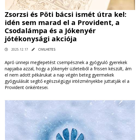
Zsorzsi és Pöti bácsi ismét útra kel:
idén sem marad el a Provident, a
Csodalámpa és a Jókenyér
jótékonysági akciója
2025.12.17
CIVILHETES
Apró ünnepi meglepetést csempésznek a gyógyuló gyerekek
napjaiba azzal, hogy a Jókenyér üzleteiből a frissen készült, ám
el nem adott pékárukat a nap végén beteg gyermekek
gyógyulását segítő egészségügyi intézményekbe juttatják el a
Provident önkéntesei.