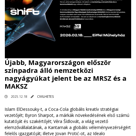
Újabb, Magyarországon először
színpadra álló nemzetközi
nagyágyúkat jelent be az MRSZ és a
MAKSZ
2025.12.18
CIVILHETES
Islam ElDessouky-t, a Coca-Cola globális kreatív stratégiai
vezetőjét; Byron Sharpot, a márkák növekedésének első számú
kutatóját és szakértőjét; Věra Šídlovát, a világ vezető
elemzővállalatának, a Kantarnak a globális véleményvezérségért
felelős igazgatóját; illetve Jovan Protić-ot, az Idealo