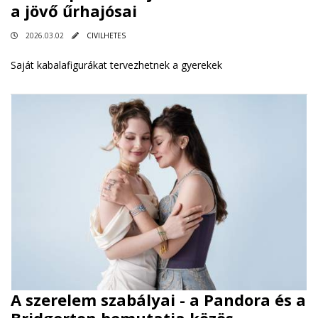
a jövő űrhajósai
2026.03.02
CIVILHETES
Saját kabalafigurákat tervezhetnek a gyerekek
A szerelem szabályai - a Pandora és a
Bridgerton bemutatja közös