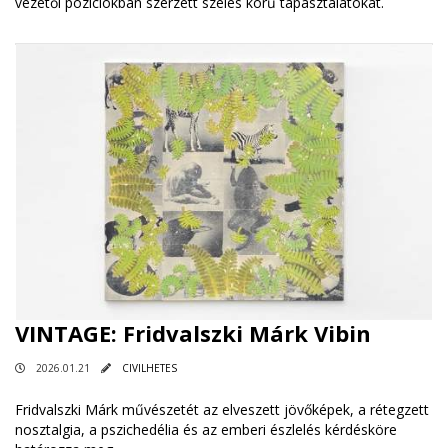
vezetői pozíciókban szerzett széles körű tapasztalatokat.
VINTAGE: Fridvalszki Márk Vibin
2026.01.21
CIVILHETES
Fridvalszki Márk művészetét az elveszett jövőképek, a rétegzett
nosztalgia, a pszichedélia és az emberi észlelés kérdésköre