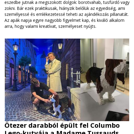
eszedbe jutnak a megszokott dolgok: borotvahab, tusfürdő vagy
zokni. Bár ezek praktikusak, hiányzik belőlük az egyediség, ami
személyessé és emlékezetessé teheti az ajándékozás pillanatát.
Az apák napja egyre nagyobb figyelmet kap, és kiváló alkalom
arra, hogy valami kreatívat, személyeset nyújts.
Ötezer darabból épült fel Columbo
Lego-kutyája a Madame Tussauds