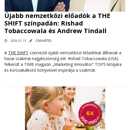
Újabb nemzetközi előadók a THE
SHIFT színpadán: Rishad
Tobaccowala és Andrew Tindall
2026.01.15
CIVILHETES
A
THE SHIFT
szervezői újabb nemzetközi előadókat állítanak a
hazai szakmai nagyközönség elé: Rishad Tobaccowala (USA)
felkerült a TIME magazin „Marketing Innovátor” TOP5 listájára
és korszakalkotó könyveivel inspirálja a szakmát.