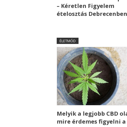
– Kéretlen Figyelem
ételosztás Debrecenbe
ÉLETMÓD
Melyik a legjobb CBD ola
mire érdemes figyelni a