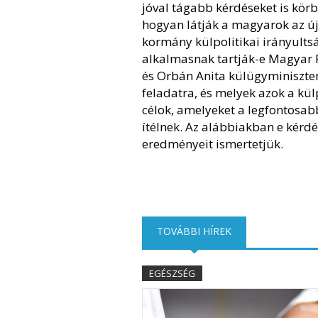
jóval tágabb kérdéseket is körb
hogyan látják a magyarok az ú
kormány külpolitikai irányults
alkalmasnak tartják-e Magyar 
és Orbán Anita külügyminiszter
feladatra, és melyek azok a külp
célok, amelyeket a legfontosa
ítélnek. Az alábbiakban e kérd
eredményeit ismertetjük.
TOVÁBBI HÍREK
(AKTÍV FÜL)
EGÉSZSÉG