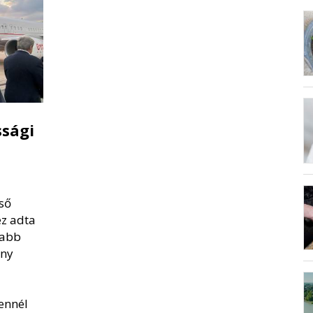
ssági
ső
ez adta
jabb
ány
ennél