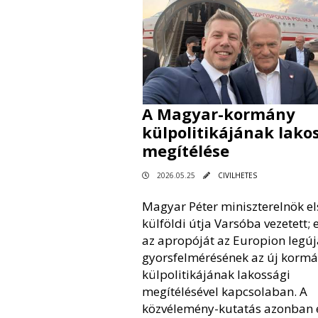
A Magyar-kormány
külpolitikájának lako
megítélése
2026.05.25
CIVILHETES
Magyar Péter miniszterelnök el
külföldi útja Varsóba vezetett; 
az apropóját az Europion legú
gyorsfelmérésének az új korm
külpolitikájának lakossági
megítélésével kapcsolaban. A
közvélemény-kutatás azonban 