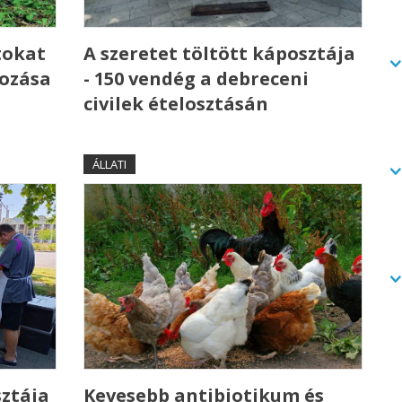
tokat
A szeretet töltött káposztája
kozása
- 150 vendég a debreceni
civilek ételosztásán
ÁLLATI
sztája
Kevesebb antibiotikum és