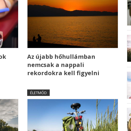
ok
Az újabb hőhullámban
nemcsak a nappali
rekordokra kell figyelni
ÉLETMÓD