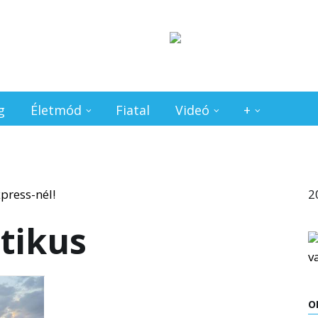
g
Életmód
Fiatal
Videó
+
2
tikus
O