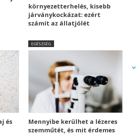
környezetterhelés, kisebb
n
járványkockázat: ezért
számít az állatjólét
EGÉSZSÉG
j és
Mennyibe kerülhet a lézeres
szemműtét, és mit érdemes