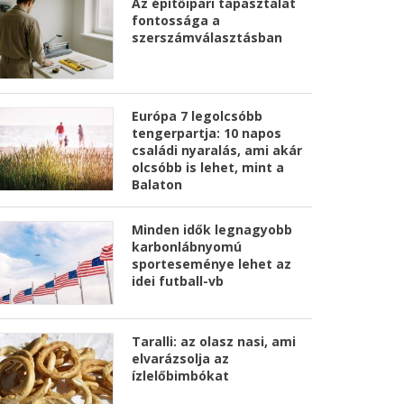
Az építőipari tapasztalat
fontossága a
szerszámválasztásban
Európa 7 legolcsóbb
tengerpartja: 10 napos
családi nyaralás, ami akár
olcsóbb is lehet, mint a
Balaton
Minden idők legnagyobb
karbonlábnyomú
sporteseménye lehet az
idei futball-vb
Taralli: az olasz nasi, ami
elvarázsolja az
ízlelőbimbókat