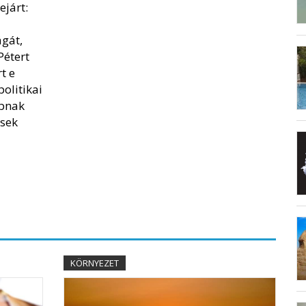
ejárt:
j
ágát,
Pétert
t e
olitikai
bbnak
ések
KÖRNYEZET