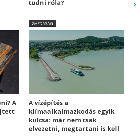
tudni róla?
GAZDASÁG
ni? A
A vízépítés a
jtett
klímaalkalmazkodás egyik
kulcsa: már nem csak
elvezetni, megtartani is kell