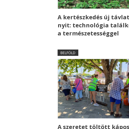
A kertészkedés új távla
nyit: technológia talál
a természetességgel
BELFÖLD
A szeretet töltött kápo