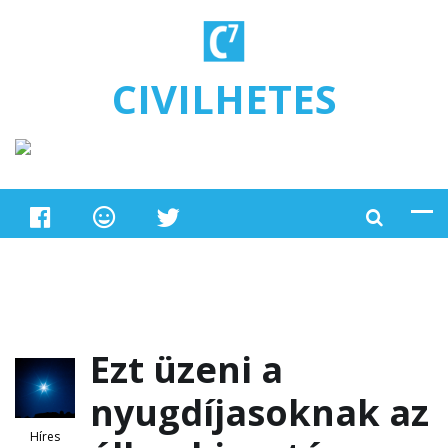
Ugrás a tartalomra
CIVILHETES
Ezt üzeni a
nyugdíjasoknak az
Híres