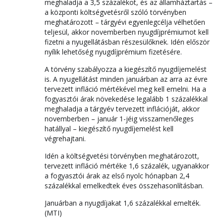
meghaladja a 3,5 százalékot, és az államháztartás –
a központi költségvetésről szóló törvényben
meghatározott – tárgyévi egyenlegcélja vélhetően
teljesül, akkor novemberben nyugdíjprémiumot kell
fizetni a nyugellátásban részesülőknek. Idén először
nyílik lehetőség nyugdíjprémium fizetésére.
A törvény szabályozza a kiegészítő nyugdíjemelést
is. A nyugellátást minden januárban az arra az évre
tervezett infláció mértékével meg kell emelni. Ha a
fogyasztói árak növekedése legalább 1 százalékkal
meghaladja a tárgyév tervezett inflációját, akkor
novemberben – január 1-jéig visszamenőleges
hatállyal – kiegészítő nyugdíjemelést kell
végrehajtani.
Idén a költségvetési törvényben meghatározott,
tervezett infláció mértéke 1,6 százalék, ugyanakkor
a fogyasztói árak az első nyolc hónapban 2,4
százalékkal emelkedtek éves összehasonlításban.
Januárban a nyugdíjakat 1,6 százalékkal emelték.
(MTI)