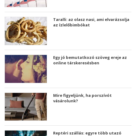
Taralli: az olasz nasi, ami elvarázsolja
az ízlelőbimbókat
Egy jó bemutatkozó szöveg ereje az
online társkeresésben
Mire figyeljünk, ha porszívót
vásárolunk?
Reptéri szállás: egyre több utazó