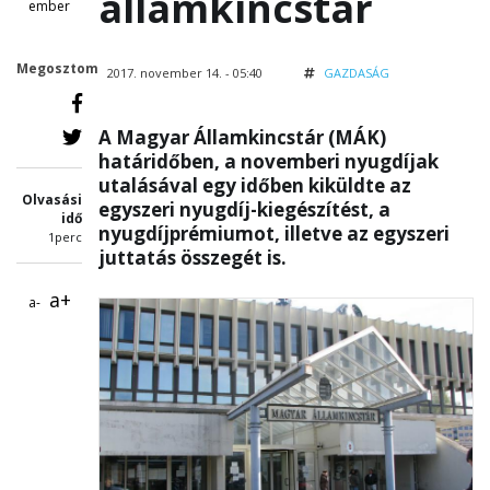
államkincstár
ember
Megosztom
2017. november 14. - 05:40
GAZDASÁG
A Magyar Államkincstár (MÁK)
határidőben, a novemberi nyugdíjak
utalásával egy időben kiküldte az
Olvasási
egyszeri nyugdíj-kiegészítést, a
idő
nyugdíjprémiumot, illetve az egyszeri
1perc
juttatás összegét is.
a+
a-