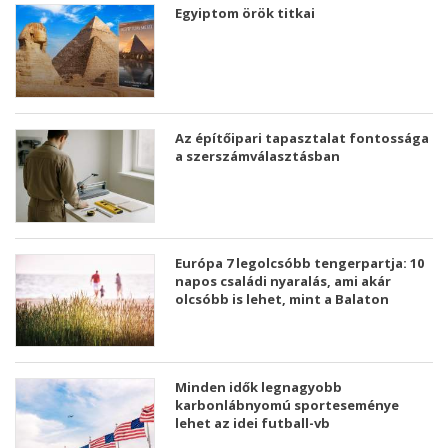
Egyiptom örök titkai
Az építőipari tapasztalat fontossága
a szerszámválasztásban
Európa 7 legolcsóbb tengerpartja: 10
napos családi nyaralás, ami akár
olcsóbb is lehet, mint a Balaton
Minden idők legnagyobb
karbonlábnyomú sporteseménye
lehet az idei futball-vb