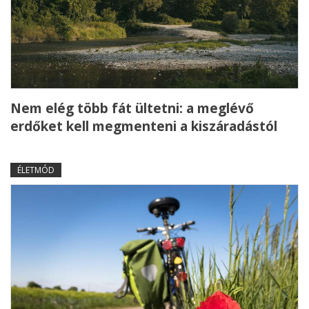
Nem elég több fát ültetni: a meglévő
erdőket kell megmenteni a kiszáradástól
ÉLETMÓD