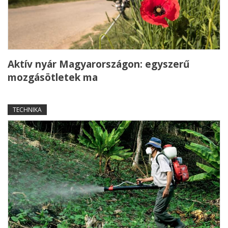
Aktív nyár Magyarországon: egyszerű
mozgásötletek ma
TECHNIKA