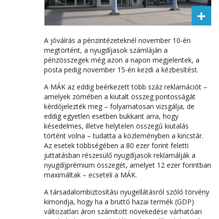
A jóváírás a pénzintézeteknél november 10-én
megtörtént, a nyugdíjasok számláján a
pénzösszegek még azon a napon megjelentek, a
posta pedig november 15-én kezdi a kézbesítést.
A MÁK az eddig beérkezett több száz reklamációt –
amelyek zömében a kiutalt összeg pontosságát
kérdőjelezték meg – folyamatosan vizsgálja, de
eddig egyetlen esetben bukkant arra, hogy
késedelmes, illetve helytelen összegű kiutalás
történt volna – tudatta a közleményben a kincstár.
Az esetek többségében a 80 ezer forint feletti
juttatásban részesülő nyugdíjasok reklamálják a
nyugdíjprémium összegét, amelyet 12 ezer forintban
maximáltak – ecseteli a MÁK.
A társadalombiztosítási nyugellátásról szóló törvény
kimondja, hogy ha a bruttó hazai termék (GDP)
változatlan áron számított növekedése várhatóan