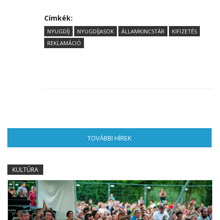
Címkék:
NYUGDÍJ
NYUGDÍJASOK
ÁLLAMKINCSTÁR
KIFIZETÉS
REKLAMÁCIÓ
TOVÁBBI HÍREK
(AKTÍV FÜL)
KULTÚRA