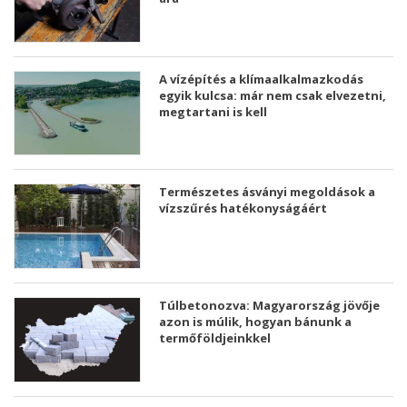
A vízépítés a klímaalkalmazkodás
egyik kulcsa: már nem csak elvezetni,
megtartani is kell
Természetes ásványi megoldások a
vízszűrés hatékonyságáért
Túlbetonozva: Magyarország jövője
azon is múlik, hogyan bánunk a
termőföldjeinkkel