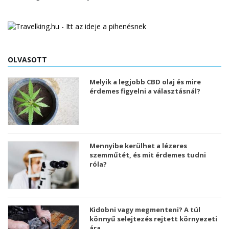
OLVASOTT
Melyik a legjobb CBD olaj és mire
érdemes figyelni a választásnál?
Mennyibe kerülhet a lézeres
szemműtét, és mit érdemes tudni
róla?
Kidobni vagy megmenteni? A túl
könnyű selejtezés rejtett környezeti
ára