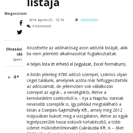
listája
Megosztom
2014. április 25. - 12:16
GAZDASÁG
0 komment
Közzétette az adóhatóság azon adózók listáját, akik
Olvasási
be nem jelentett alkalmazottat foglalkoztattak.
idő
2perc
A
teljes lista itt érhető el (vigyázat, Excel formátum)
.
A listán jelenleg 4780 adózó szerepel, számos olyan
a+
a-
céget találunk, amelynek azóta már felfüggesztették
az adószámát, de jellemzően sok vállalkozás
szerepel az agrár-, a vendéglátói, illetve a
kereskedelmi szektorból is – írja a
Napi.hu
. Vannak
nevesebb szereplők is, így például megtalálható a
listán a
Cserpes-Sajtműhely Kft.
, amely még 2012
májusában bukott meg a vizsgálaton, illetve az egyik
legnépszerűbb hazai esküvői tortakészítő, a több
üzletet működtető
Horváth Cukrászda Kft.
is – őket