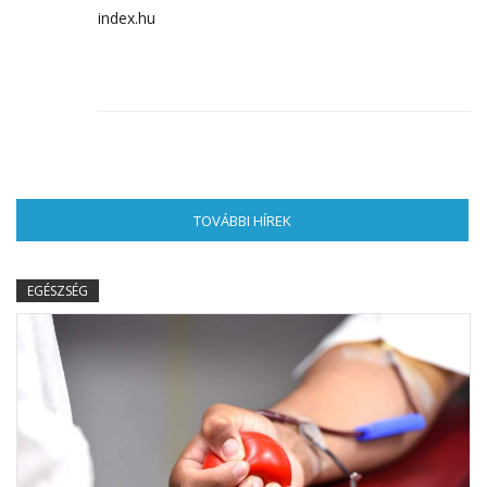
index.hu
TOVÁBBI HÍREK
(AKTÍV FÜL)
EGÉSZSÉG