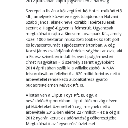
2012 júliusában kapta jogsértésen a hatóság.
Szerepel a listán a kőszegi
Írottkő Hotelt működtető
kft.
, amelynek közvetve egyik tulajdonosa Hatvani
Szabó János, akinek neve
korábbi lapértesülések
szerint a Hagyó-ügyben is felmerült
. Ugyancsak
megtalálható rajta a
Kincsem Lovaspark Kft.
, amely
közel 1000 hektáron működteti többek között golf-
és lovascentrumát Tápiószentmártonban. A cég
Kocsi János családjának érdekeltségébe tartozik, aki
a Fidesz színeiben indult és nyert polgármesteri
címet Nagykátán – ő személy szerint egyébként
2014 áprilisában szállt ki a vállalkozásból. A NAV
felsorolásában fellelhető a 620 millió forintos nettó
árbevétellel rendelkező autóalkatrész-gyártó
budaörsi
Kelemen Művek Kft.
is.
A listán van a
Liliput Toys Kft.
is, egy, a
bevásárlóközpontokban Liliput Játékország néven
játéküzleteket üzemeltető cég, melynek nettó
árbevétele 2012-ben elérte 227 milliót – ez a cég is
2012 nyarán került az adóhatóság célkeresztjébe.
Megtalálható az "egyeurós" üzleteket