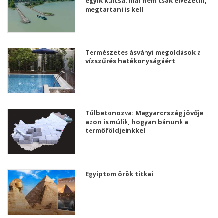
egyik kulcsa: már nem csak elvezetni,
megtartani is kell
Természetes ásványi megoldások a
vízszűrés hatékonyságáért
Túlbetonozva: Magyarország jövője
azon is múlik, hogyan bánunk a
termőföldjeinkkel
Egyiptom örök titkai