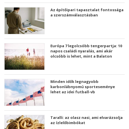
Az építőipari tapasztalat fontossága
a szerszámválasztásban
Európa 7 legolcsóbb tengerpartja: 10
napos családi nyaralás, ami akár
olcsóbb is lehet, mint a Balaton
Minden idők legnagyobb
karbonlábnyomú sporteseménye
lehet az idei futball-vb
Taralli: az olasz nasi, ami elvarázsolja
az ízlelőbimbókat