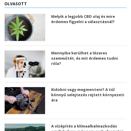
OLVASOTT
Melyik a legjobb CBD olaj és mire
érdemes figyelni a választásnál?
Mennyibe kerülhet a lézeres
szemműtét, és mit érdemes tudni
róla?
Kidobni vagy megmenteni? A túl
könnyű selejtezés rejtett környezeti
ára
A vízépítés a klímaalkalmazkodás