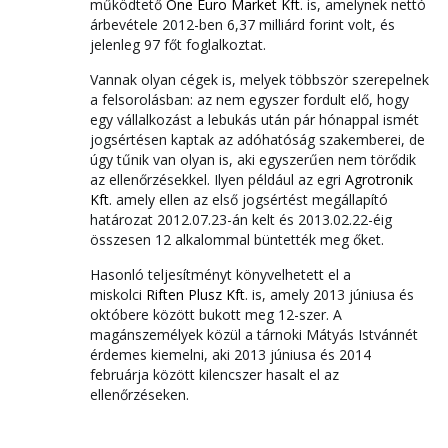
működtető
One Euro Market Kft.
is, amelynek nettó
árbevétele 2012-ben 6,37 milliárd forint volt, és
jelenleg 97 főt foglalkoztat.
Vannak olyan cégek is, melyek többször szerepelnek
a felsorolásban: az nem egyszer fordult elő, hogy
egy vállalkozást a lebukás után pár hónappal ismét
jogsértésen kaptak az adóhatóság szakemberei, de
úgy tűnik van olyan is, aki egyszerűen nem törődik
az ellenőrzésekkel. Ilyen például az egri
Agrotronik
Kft
. amely ellen az első jogsértést megállapító
határozat 2012.07.23-án kelt és 2013.02.22-éig
összesen 12 alkalommal büntették meg őket.
Hasonló teljesítményt könyvelhetett el a
miskolci
Riften Plusz Kft
. is, amely 2013 júniusa és
októbere között bukott meg 12-szer. A
magánszemélyek közül a tárnoki Mátyás Istvánnét
érdemes kiemelni, aki 2013 júniusa és 2014
februárja között kilencszer hasalt el az
ellenőrzéseken.