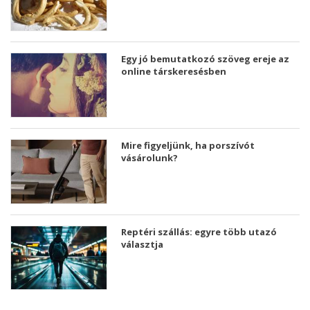
Egy jó bemutatkozó szöveg ereje az
online társkeresésben
Mire figyeljünk, ha porszívót
vásárolunk?
Reptéri szállás: egyre több utazó
választja