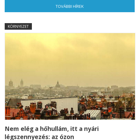
TOVÁBBI HÍREK
(AKTÍV FÜL)
KÖRNYEZET
Nem elég a hőhullám, itt a nyári
légszennyezés: az ózon