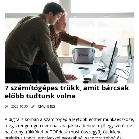
7 számítógépes trükk, amit bárcsak
előbb tudtunk volna
2025.10.30
CIVILHETES
A digitális korban a számítógép a legtöbb ember munkaeszköze,
mégis rengetegen nem használják ki a benne rejlő egyszerű, de
hatékony trükköket. A TOPdesk most összegyűjtött kilenc
praktikus tippet, amelyekkel gyorsabbá, szervezettebbé és