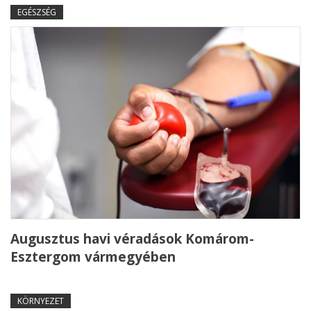
EGÉSZSÉG
Augusztus havi véradások Komárom-
Esztergom vármegyében
KÖRNYEZET