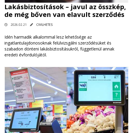
Lakásbiztosítások – javul az összkép,
de még bőven van elavult szerződés
2026.02.21
CIVILHETES
Idén harmadik alkalommal lesz lehetősége az
ingatlantulajdonosoknak felülvizsgálni szerződésüket és
szabadon dönteni lakásbiztosításukról, függetlenül annak
eredeti évfordulójától.