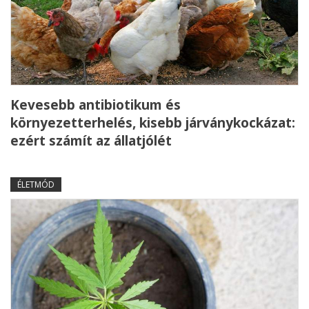
Kevesebb antibiotikum és
környezetterhelés, kisebb járványkockázat:
ezért számít az állatjólét
ÉLETMÓD