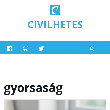
Ugrás a tartalomra
CIVILHETES
gyorsaság