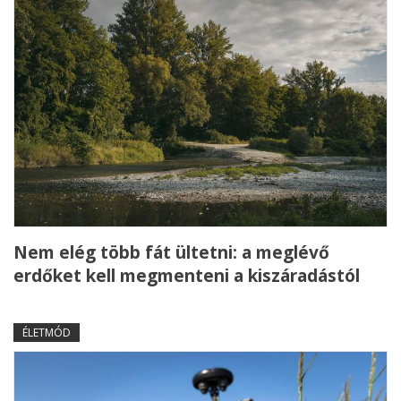
Nem elég több fát ültetni: a meglévő
erdőket kell megmenteni a kiszáradástól
ÉLETMÓD