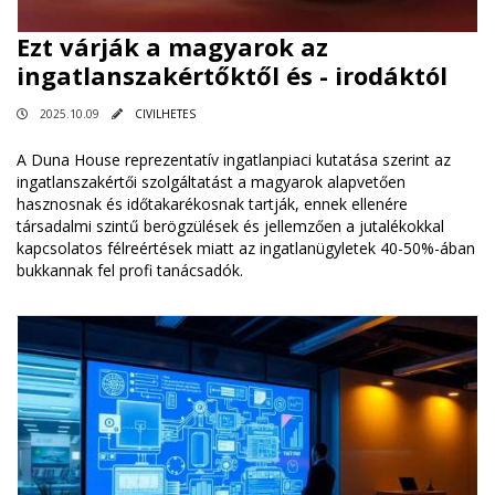
Ezt várják a magyarok az
ingatlanszakértőktől és - irodáktól
2025.10.09
CIVILHETES
A Duna House reprezentatív ingatlanpiaci kutatása szerint az
ingatlanszakértői szolgáltatást a magyarok alapvetően
hasznosnak és időtakarékosnak tartják, ennek ellenére
társadalmi szintű berögzülések és jellemzően a jutalékokkal
kapcsolatos félreértések miatt az ingatlanügyletek 40-50%-ában
bukkannak fel profi tanácsadók.