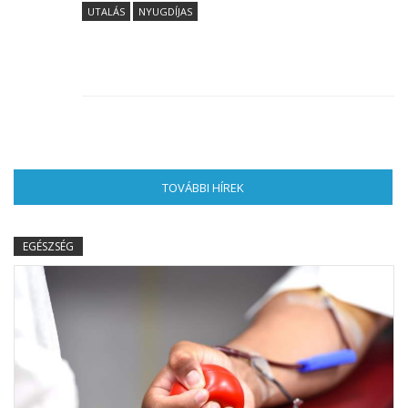
UTALÁS
NYUGDÍJAS
TOVÁBBI HÍREK
(AKTÍV FÜL)
EGÉSZSÉG