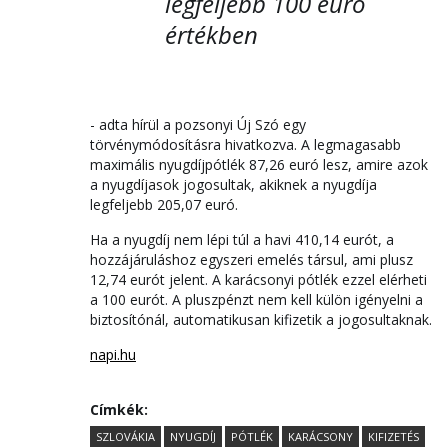
legfeljebb 100 euró
értékben
- adta hírül a pozsonyi Új Szó egy
törvénymódosításra hivatkozva. A legmagasabb
maximális nyugdíjpótlék 87,26 euró lesz, amire azok
a nyugdíjasok jogosultak, akiknek a nyugdíja
legfeljebb 205,07 euró.
Ha a nyugdíj nem lépi túl a havi 410,14 eurót, a
hozzájáruláshoz egyszeri emelés társul, ami plusz
12,74 eurót jelent. A karácsonyi pótlék ezzel elérheti
a 100 eurót. A pluszpénzt nem kell külön igényelni a
biztosítónál, automatikusan kifizetik a jogosultaknak.
napi.hu
Címkék:
SZLOVÁKIA
NYUGDÍJ
PÓTLÉK
KARÁCSONY
KIFIZETÉS