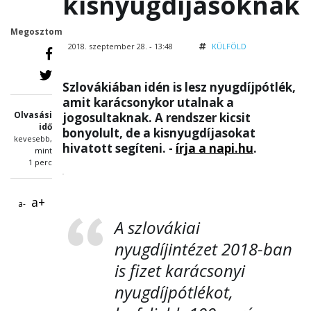
kisnyugdíjasoknak
Megosztom
2018. szeptember 28. - 13:48
KÜLFÖLD
Szlovákiában idén is lesz nyugdíjpótlék,
amit karácsonykor utalnak a
Olvasási
jogosultaknak. A rendszer kicsit
idő
bonyolult, de a kisnyugdíjasokat
kevesebb,
hivatott segíteni. -
írja a napi.hu
.
mint
1 perc
a+
a-
A szlovákiai
nyugdíjintézet 2018-ban
is fizet karácsonyi
nyugdíjpótlékot,