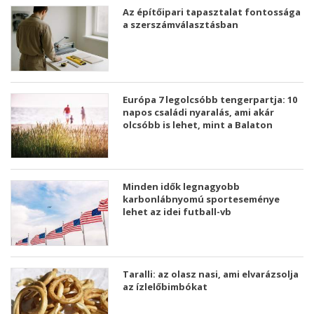
Az építőipari tapasztalat fontossága
a szerszámválasztásban
Európa 7 legolcsóbb tengerpartja: 10
napos családi nyaralás, ami akár
olcsóbb is lehet, mint a Balaton
Minden idők legnagyobb
karbonlábnyomú sporteseménye
lehet az idei futball-vb
Taralli: az olasz nasi, ami elvarázsolja
az ízlelőbimbókat