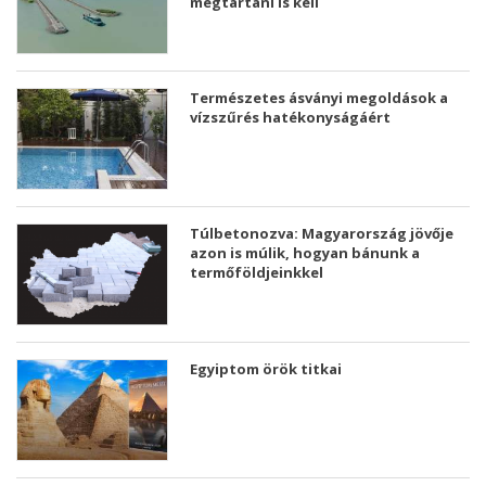
megtartani is kell
Természetes ásványi megoldások a
vízszűrés hatékonyságáért
Túlbetonozva: Magyarország jövője
azon is múlik, hogyan bánunk a
termőföldjeinkkel
Egyiptom örök titkai