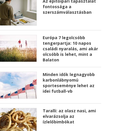
Az építőipari tapasztalat
fontossága a
szerszámválasztásban
Európa 7 legolcsóbb
tengerpartja: 10 napos
családi nyaralás, ami akár
olcsóbb is lehet, mint a
Balaton
Minden idők legnagyobb
karbonlábnyomú
sporteseménye lehet az
idei futball-vb
Taralli: az olasz nasi, ami
elvarázsolja az
ízlelőbimbókat