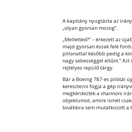
A kapitány nyugtázta az irányí
„olyan gyorsan mozog”.
„Melletted?” – érkezett az úja
majd gyorsan észak felé fordu
pillanattal később pedig a köv
nagy sebességgel eltűnt.” Azt 
rejtélyes repülő tárgy.
Bár a Boeing 787-es pilótái 
keresztezni fogja a gép irány
megkérdezték a shannoni irány
objektumot, amire ismét csak
továbbra sem mutatkozott a t