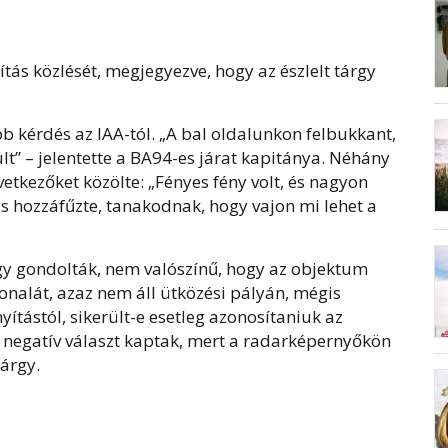
tás közlését, megjegyezve, hogy az észlelt tárgy
bb kérdés az IAA-tól. „A bal oldalunkon felbukkant,
lt” – jelentette a BA94-es járat kapitánya. Néhány
etkezőket közölte: „Fényes fény volt, és nagyon
is hozzáfűzte, tanakodnak, hogy vajon mi lehet a
úgy gondolták, nem valószínű, hogy az objektum
vonalát, azaz nem áll ütközési pályán, mégis
ítástól, sikerült-e esetleg azonosítaniuk az
 negatív választ kaptak, mert a radarképernyőkön
árgy.