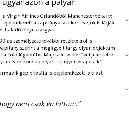
, ugyanazon a pályán
, a Virgin Airlines Orlandóból Manchesterbe tartó
jelentkezett a kapitánya, azt közölve, ők is látják
l haladó fényes tárgyat.
30-as személyzete további részletekről is
kapitány szerint a megfigyelt tárgy olyan objektum
rt a Föld légkörébe. Majd a következőket jelentette:
gyanolyan típusú pályán… nagyon világosak.”
rmadik gép pilótája is bejelentkezett, aki azt
 hogy nem csak én láttam.”