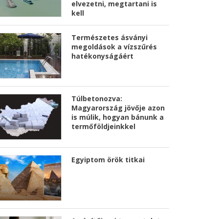
elvezetni, megtartani is
kell
Természetes ásványi
megoldások a vízszűrés
hatékonyságáért
Túlbetonozva:
Magyarország jövője azon
is múlik, hogyan bánunk a
termőföldjeinkkel
Egyiptom örök titkai