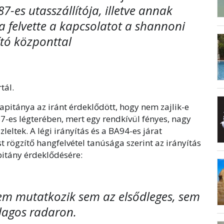
7-es utasszállítója, illetve annak
a felvette a kapcsolatot a shannoni
ító központtal
tál.
apitánya az iránt érdeklődött, hogy nem zajlik-e
7-es légterében, mert egy rendkívül fényes, nagy
eltek. A légi irányítás és a BA94-es járat
st rögzítő hangfelvétel tanúsága szerint az irányítás
pitány érdeklődésére:
m mutatkozik sem az elsődleges, sem
agos radaron.