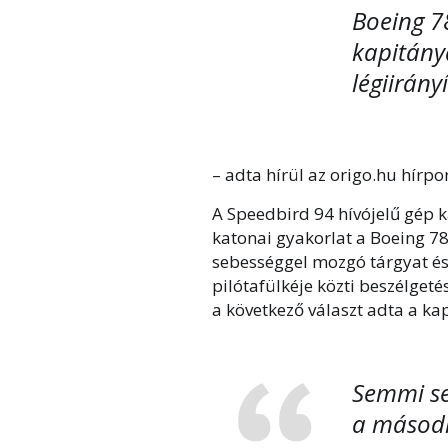
Boeing 78
kapitány
légiirány
– adta hírül az origo.hu hírpor
A Speedbird 94 hívójelű gép k
katonai gyakorlat a Boeing 78
sebességgel mozgó tárgyat észl
pilótafülkéje közti beszélgeté
a következő választ adta a ka
Semmi se
a másodl