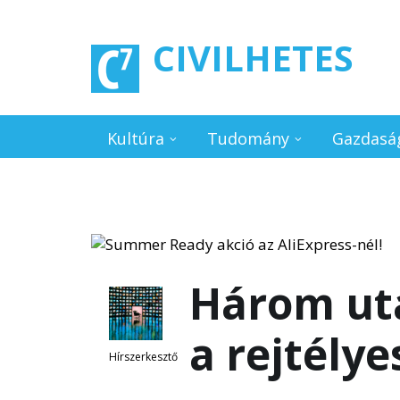
Ugrás a tartalomra
CIVILHETES
Kultúra
Tudomány
Gazdasá
Három utas
a rejtély
Hírszerkesztő