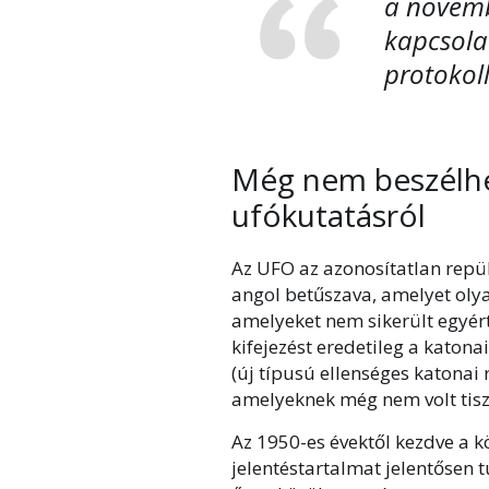
a novemb
kapcsolat
protokoll
Még nem beszélh
ufókutatásról
Az UFO az azonosítatlan repül
angol betűszava, amelyet oly
amelyeket nem sikerült egyér
kifejezést eredetileg a katon
(új típusú ellenséges katonai 
amelyeknek még nem volt tisz
Az 1950-es évektől kezdve a k
jelentéstartalmat jelentősen t