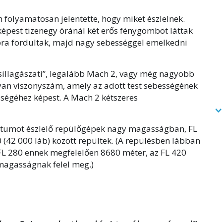
 folyamatosan jelentette, hogy miket észlelnek.
épest tizenegy óránál két erős fénygömböt láttak
bbra fordultak, majd nagy sebességgel emelkedni
csillagászati”, legalább Mach 2, vagy még nagyobb
lyan viszonyszám, amely az adott test sebességének
ségéhez képest. A Mach 2 kétszeres
ektumot észlelő repülőgépek nagy magasságban, FL
20 (42 000 láb) között repültek. (A repülésben lábban
L 280 ennek megfelelően 8680 méter, az FL 420
magasságnak felel meg.)