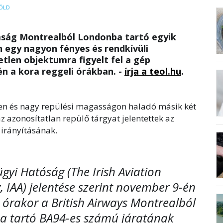
ÖLD
saság Montrealból Londonba tartó egyik
n egy nagyon fényes és rendkívüli
tlen objektumra figyelt fel a gép
n a kora reggeli órákban. -
írja a teol.hu
.
rben és nagy repülési magasságon haladó másik két
zaz azonosítatlan repülő tárgyat jelentettek az
 irányításának.
ügyi Hatóság (The Irish Aviation
, IAA) jelentése szerint november 9-én
 órakor a British Airways Montrealból
 tartó BA94-es számú járatának