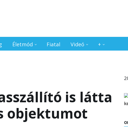
g
Életmód
Fiatal
Videó
+
2
szállító is látta
es objektumot
O