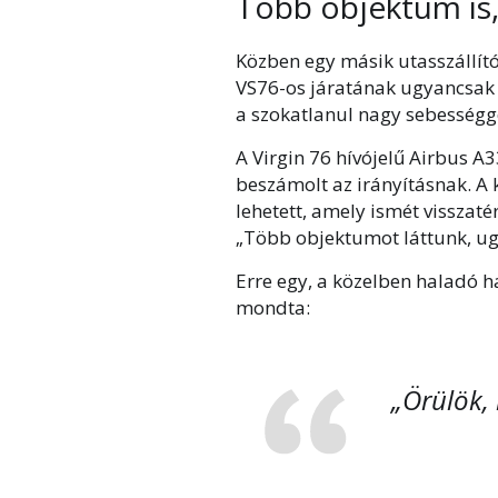
Több objektum is
Közben egy másik utasszállító
VS76-os járatának ugyancsak be
a szokatlanul nagy sebességge
A Virgin 76 hívójelű Airbus A3
beszámolt az irányításnak. A 
lehetett, amely ismét visszaté
„Több objektumot láttunk, u
Erre egy, a közelben haladó ha
mondta:
„Örülök,