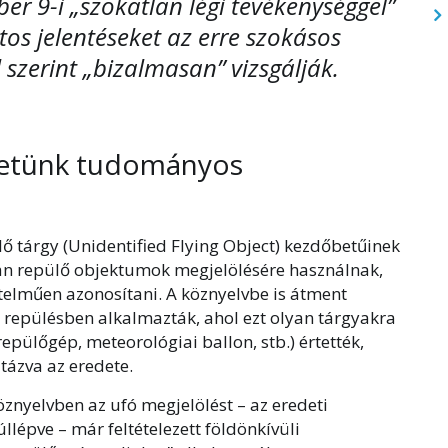
er 9-i „szokatlan légi tevékenységgel”
os jelentéseket az erre szokásos
 szerint „bizalmasan” vizsgálják.
etünk tudományos
ő tárgy (Unidentified Flying Object) kezdőbetűinek
an repülő objektumok megjelölésére használnak,
telműen azonosítani. A köznyelvbe is átment
ai repülésben alkalmazták, ahol ezt olyan tárgyakra
repülőgép, meteorológiai ballon, stb.) értették,
tázva az eredete.
öznyelvben az ufó megjelölést – az eredeti
úllépve – már feltételezett földönkívüli