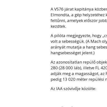
A VS76 járat kapitánya közben
Elmondta, a gép helyzetéhez k
feltűnni, amelyek először jo
kezdtek.
A pilóta megjegyezte, hogy „
volt a sebességük. (A Mach o
arányát mutatja a hang sebes
hangsebességet jelent.)
Az azonosítatlan repülő obj
280 (28 000 láb), illetve FL 4
adják meg a magasságot, az F
pedig 13 020 méter repülési 
Az IAA szóvivője közölte: