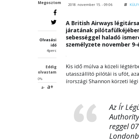
Megosztom
2018. november 15. - 09:06
KÜLF
A British Airways légitár
járatának pilótafülkéjébe
sebességgel haladó ismere
Olvasási
személyzete november 9-é
idő
4perc
Kis idő múlva a közeli légté
Eddig
olvastam
utasszállító pilótái is ufót, a
0%
írországi Shannon körzeti légi
a+
a-
Az Ír Lég
Authority
reggel 07
Londonba