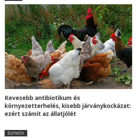
Kevesebb antibiotikum és
környezetterhelés, kisebb járványkockázat:
ezért számít az állatjólét
ÉLETMÓD