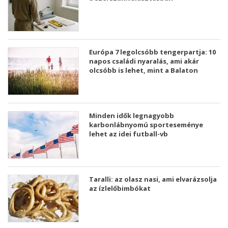
Európa 7 legolcsóbb tengerpartja: 10
napos családi nyaralás, ami akár
olcsóbb is lehet, mint a Balaton
Minden idők legnagyobb
karbonlábnyomú sporteseménye
lehet az idei futball-vb
Taralli: az olasz nasi, ami elvarázsolja
az ízlelőbimbókat