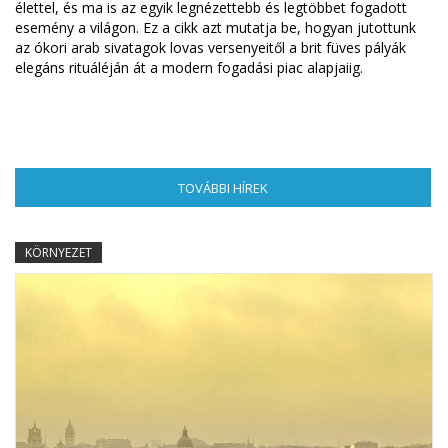
élettel, és ma is az egyik legnézettebb és legtöbbet fogadott
esemény a világon. Ez a cikk azt mutatja be, hogyan jutottunk
az ókori arab sivatagok lovas versenyeitől a brit füves pályák
elegáns rituáléján át a modern fogadási piac alapjaiig.
TOVÁBBI HÍREK
(AKTÍV FÜL)
KÖRNYEZET