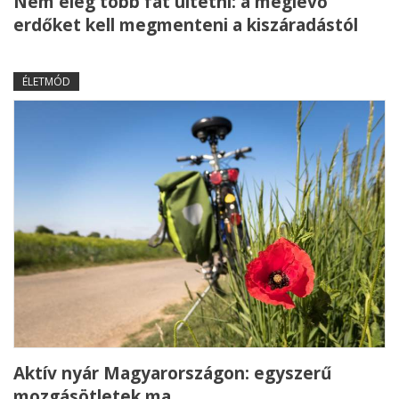
Nem elég több fát ültetni: a meglévő
erdőket kell megmenteni a kiszáradástól
ÉLETMÓD
Aktív nyár Magyarországon: egyszerű
mozgásötletek ma