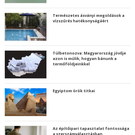
Természetes ásványi megoldások a
vízszűrés hatékonyságáért
Túlbetonozva: Magyarország jövője
azon is múlik, hogyan bánunk a
termőföldjeinkkel
Egyiptom örök titkai
Az építőipari tapasztalat fontossága
a szerszámválasztásban