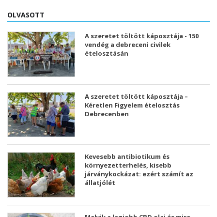
OLVASOTT
A szeretet töltött káposztája - 150
vendég a debreceni civilek
ételosztásán
A szeretet töltött káposztája –
Kéretlen Figyelem ételosztás
Debrecenben
Kevesebb antibiotikum és
környezetterhelés, kisebb
járványkockázat: ezért számít az
állatjólét