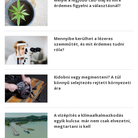
Melyik a legjobb CBD olaj és mire
érdemes figyelni a választásnál?
Mennyibe kerülhet a lézeres
szemműtét, és mit érdemes tudni
róla?
Kidobni vagy megmenteni? A túl
könnyű selejtezés rejtett környezeti
ára
A vízépítés a klímaalkalmazkodás
egyik kulcsa: már nem csak elvezetni,
megtartani is kell