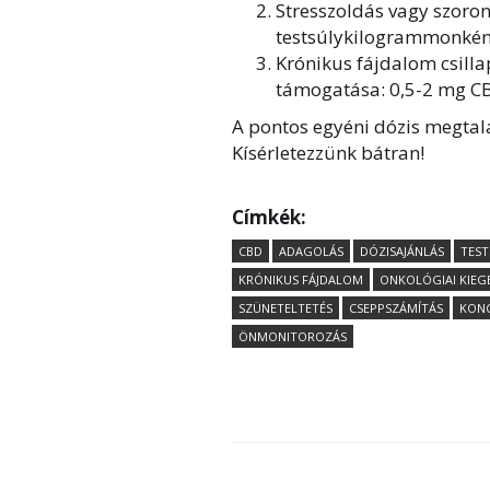
Stresszoldás vagy szoro
testsúlykilogrammonkén
Krónikus fájdalom csill
támogatása: 0,5-2 mg C
A pontos egyéni dózis megtalá
Kísérletezzünk bátran!
Címkék:
CBD
ADAGOLÁS
DÓZISAJÁNLÁS
TEST
KRÓNIKUS FÁJDALOM
ONKOLÓGIAI KIEG
SZÜNETELTETÉS
CSEPPSZÁMÍTÁS
KON
ÖNMONITOROZÁS