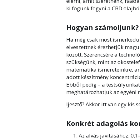
elérni, amit szeretnénk, ráa
ki fogunk fogyni a CBD olajból
Hogyan számoljunk?
Ha még csak most ismerkedün
elveszettnek érezhetjük magu
között. Szerencsére a techno
szükségünk, mint az okostele
matematika ismereteinkre, am
adott készítmény koncentráci
Ebből pedig – a testsúlyunkat
meghatározhatjuk az egyéni 
Ijesztő? Akkor itt van egy kis s
Konkrét adagolás ko
Az alvás javításához: 0