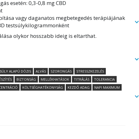
ngás esetén: 0,3-0,8 mg CBD
t
apítása vagy daganatos megbetegedés terápiájának
BD testsúlykilogrammonként
lása olykor hosszabb ideig is eltarthat.
SÚLY ALAPÚ DÓZIS
ALVÁS
SZORONGÁS
STRESSZKEZELÉS
ÉSZÍTÉS
BIZTONSÁG
MELLÉKHATÁSOK
TITRÁLÁS
TOLERANCIA
CENTRÁCIÓ
KÖLTSÉGHATÉKONYSÁG
KEZDŐ ADAG
NAPI MAXIMUM