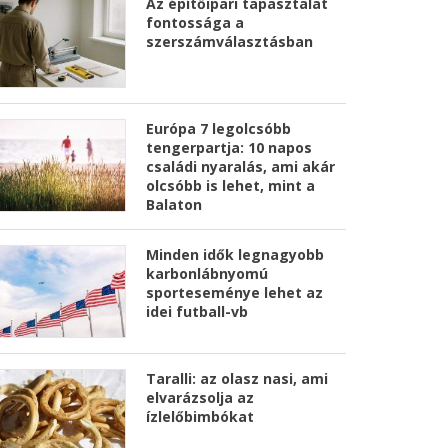
Az építőipari tapasztalat
fontossága a
szerszámválasztásban
Európa 7 legolcsóbb
tengerpartja: 10 napos
családi nyaralás, ami akár
olcsóbb is lehet, mint a
Balaton
Minden idők legnagyobb
karbonlábnyomú
sporteseménye lehet az
idei futball-vb
Taralli: az olasz nasi, ami
elvarázsolja az
ízlelőbimbókat