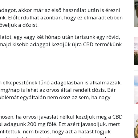
 adagot, akkor már az első használat után is érezni
unk. Előfordulhat azonban, hogy ez elmarad: ebben
veljük a dózist.
tot, egy vagy két hónap után tartsunk egy rövid,
 majd kisebb adaggal kezdjük újra CBD-termékünk
n elképesztőnek tűnő adagolásban is alkalmazzák,
 mg/nap is lehet az orvos által rendelt dózis. Bár
roblémát egyáltalán nem okoz az sem, ha nagy
önösen, ha orvosi javaslat nélkül kezdjük meg a CBD
i adagunk 200 mg fölé. Ezt azért javasoljuk, mert
ítettük, nem biztos, hogy azt a hatást fogjuk