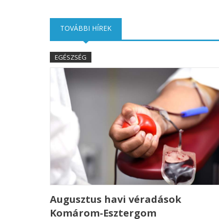
TOVÁBBI HÍREK
(AKTÍV FÜL)
EGÉSZSÉG
Augusztus havi véradások
Komárom-Esztergom