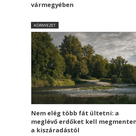
vármegyében
KÖRNYEZET
Nem elég több fát ültetni: a
meglévő erdőket kell megmenten
a kiszáradástól