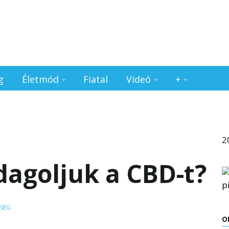
g
Életmód
Fiatal
Videó
+
2
agoljuk a CBD-t?
ZSÉG
O