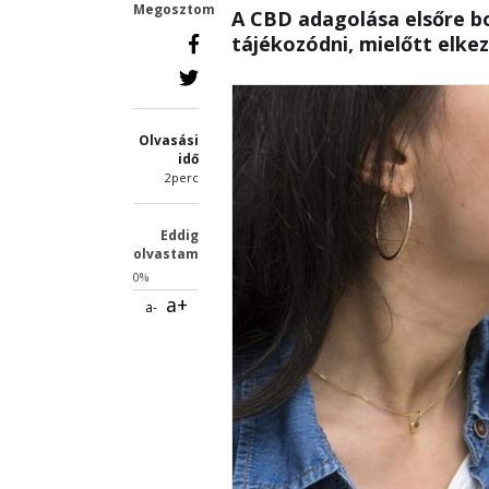
Megosztom
A CBD adagolása elsőre b
tájékozódni, mielőtt elke
Olvasási
idő
2perc
Eddig
olvastam
0%
a+
a-