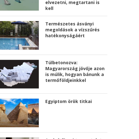
elvezetni, megtartani is
kell
Természetes ásványi
megoldások a vízszűrés
hatékonyságáért
Túlbetonozva:
Magyarország jövője azon
is múlik, hogyan bánunk a
termőföldjeinkkel
Egyiptom örök titkai