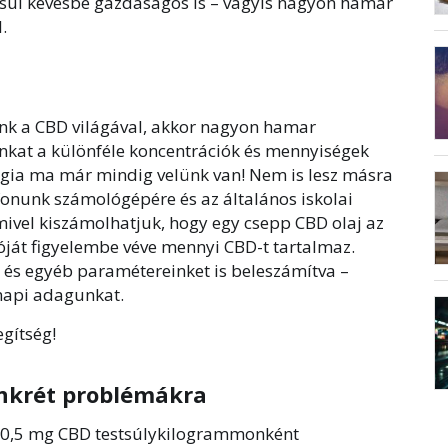
dásul kevésbé gazdaságos is – vagyis nagyon hamar
.
k a CBD világával, akkor nagyon hamar
nkat a különféle koncentrációk és mennyiségek
lógia ma már mindig velünk van! Nem is lesz másra
fonunk számológépére és az általános iskolai
ivel kiszámolhatjuk, hogy egy csepp CBD olaj az
óját figyelembe véve mennyi CBD-t tartalmaz.
 és egyéb paramétereinket is beleszámítva –
napi adagunkat.
egítség!
nkrét problémákra
,1-0,5 mg CBD testsúlykilogrammonként