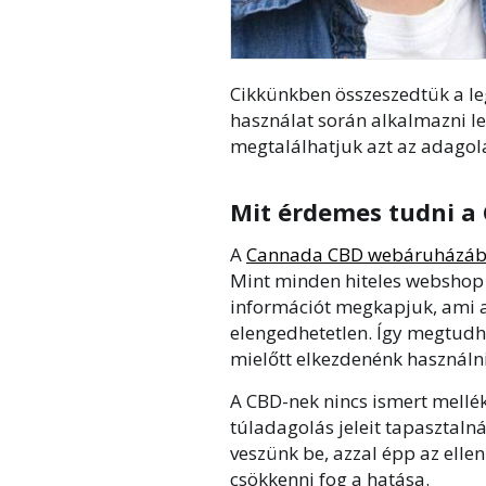
Cikkünkben összeszedtük a le
használat során alkalmazni le
megtalálhatjuk azt az adagolás
Mit érdemes tudni a
A
Cannada CBD webáruházá
Mint minden hiteles webshop e
információt megkapjuk, ami 
elengedhetetlen. Így megtudha
mielőtt elkezdenénk használn
A CBD-nek nincs ismert mellé
túladagolás jeleit tapasztal
veszünk be, azzal épp az ellen
csökkenni fog a hatása.