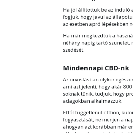
Ha jól állítottuk be az induló
fogjuk, hogy javul az állapot
az esetben apró lépésekben nö
Ha már megkezdtük a használa
néhány napig tartó szünetet,
szedését.
Mindennapi CBD-nk
Az orvoslásban olykor egésze
ami azt jelenti, hogy akár 800
soknak tűnik, tudjuk, hogy p
adagokban alkalmazzuk.
Ettől függetlenül otthon, kül
fogyasztását, ne menjen a nap
ahogyan azt korábban már eml