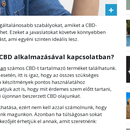
gáltalánosabb szabályokat, amiket a CBD-
het. Ezeket a javaslatokat követve könnyebben
t, ami egyéni szinten ideális lesz.
 CBD alkalmazásával kapcsolatban?
ban
számos CBD-t tartalmazó terméket találhatunk.
setén, itt is igaz, hogy az összes szükséges
a készítmények pontos használatához
tjuk azt is, hogy mit érdemes szem előtt tartani,
i újonnan beszerzett CBD olajunkat.
khatása, ezért nem kell azzal számolnunk, hogy
nánk magunkon. Azonban ha túlságosan sokat
kezőjét érhetjük el annak, amit szeretnénk: