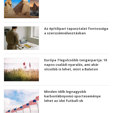
Az építőipari tapasztalat fontossága
a szerszámválasztásban
Európa 7 legolcsóbb tengerpartja: 10
napos családi nyaralás, ami akár
olcsóbb is lehet, mint a Balaton
Minden idők legnagyobb
karbonlábnyomú sporteseménye
lehet az idei futball-vb