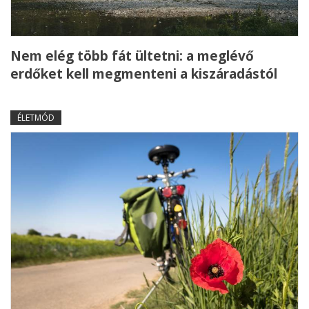
Nem elég több fát ültetni: a meglévő
erdőket kell megmenteni a kiszáradástól
ÉLETMÓD