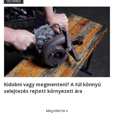
TECHNIKA
Kidobni vagy megmenteni? A túl könnyű
selejtezés rejtett környezeti ára
Még több hír