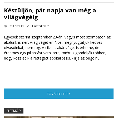
Készüljön, pár napja van még a
világvégéig
2017.09.19
Hírszerkesztő
Egyesek szerint szeptember 23-án, vagyis most szombaton az
általunk ismert világ véget ér. Nos, megnyugtatjuk kedves
olvasóinkat, nem fog. A cikk itt akár véget is érhetne, de
érdemes egy pillantást vetni arra, miért is gondolják többen,
hogy közeledik a rettegett apokalipszis. -
írja az origo.hu
.
TOVÁBBI HÍREK
(AKTÍV FÜL)
ÉLETMÓD