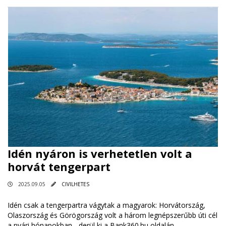
Idén nyáron is verhetetlen volt a
horvát tengerpart
2025.09.05
CIVILHETES
Idén csak a tengerpartra vágytak a magyarok: Horvátország,
Olaszország és Görögország volt a három legnépszerűbb úti cél
a nyári hónapokban - derül ki a Bank360.hu oldalán