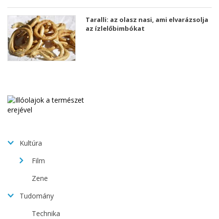
Taralli: az olasz nasi, ami elvarázsolja
az ízlelőbimbókat
Kultúra
Film
Zene
Tudomány
Technika