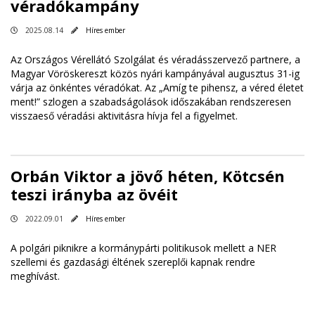
véradókampány
2025.08.14
Híres ember
Az Országos Vérellátó Szolgálat és véradásszervező partnere, a
Magyar Vöröskereszt közös nyári kampányával augusztus 31-ig
várja az önkéntes véradókat. Az „Amíg te pihensz, a véred életet
ment!” szlogen a szabadságolások időszakában rendszeresen
visszaeső véradási aktivitásra hívja fel a figyelmet.
Orbán Viktor a jövő héten, Kötcsén
teszi irányba az övéit
2022.09.01
Híres ember
A polgári piknikre a kormánypárti politikusok mellett a NER
szellemi és gazdasági éltének szereplői kapnak rendre
meghívást.