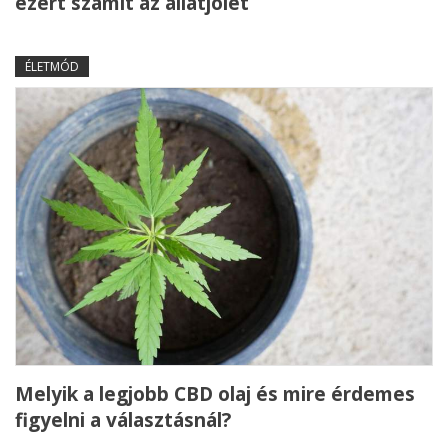
ezért számít az állatjólét
ÉLETMÓD
Melyik a legjobb CBD olaj és mire érdemes
figyelni a választásnál?