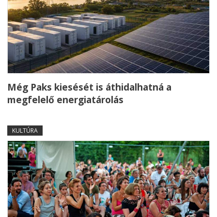
Még Paks kiesését is áthidalhatná a
megfelelő energiatárolás
KULTÚRA