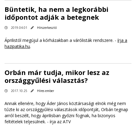
Büntetik, ha nem a legkorábbi
időpontot adják a betegnek
2019.04.01
Hírszerkesztő
Áprilistól megújul a kórházakban a várólisták rendszere. -
írja a
hazipatika.hu
.
Orbán már tudja, mikor lesz az
országgyűlési választás?
2017.10.25
Híres ember
Annak ellenére, hogy Áder János köztársasági elnök még nem
tűzte ki az országgyűlési választások időpontját, Orbán tegnap
arról beszélt, hogy áprilisban győzni fognak, ha bizonyos
feltételek teljesülnek. -
írja az ATV