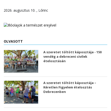
2026. augusztus 10. , Lőrinc
OLVASOTT
A szeretet töltött káposztája - 150
vendég a debreceni civilek
ételosztásán
A szeretet töltött káposztája –
Kéretlen Figyelem ételosztás
Debrecenben