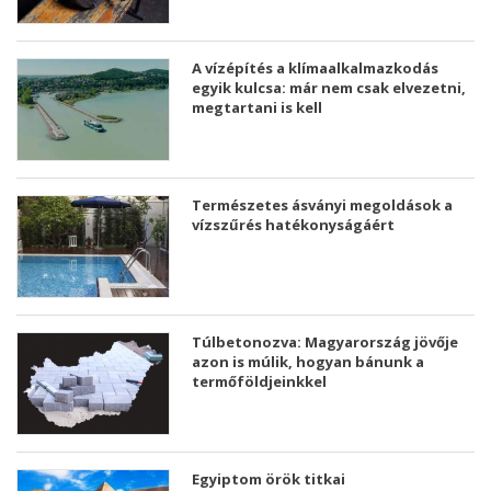
A vízépítés a klímaalkalmazkodás
egyik kulcsa: már nem csak elvezetni,
megtartani is kell
Természetes ásványi megoldások a
vízszűrés hatékonyságáért
Túlbetonozva: Magyarország jövője
azon is múlik, hogyan bánunk a
termőföldjeinkkel
Egyiptom örök titkai