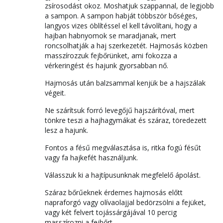
zsírosodást okoz. Moshatjuk szappannal, de legjobb
a sampon. A sampon habját többször bőséges,
langyos vizes öblítéssel el kell távolítani, hogy a
hajban habnyomok se maradjanak, mert
roncsolhatják a haj szerkezetét. Hajmosás közben
masszírozzuk fejbőrünket, ami fokozza a
vérkeringést és hajunk gyorsabban nő.
Hajmosás után balzsammal kenjük be a hajszálak
végeit.
Ne szárítsuk forró levegőjű hajszárítóval, mert
tönkre teszi a hajhagymákat és száraz, töredezett
lesz a hajunk.
Fontos a fésű megválasztása is, ritka fogú fésűt
vagy fa hajkefét használjunk.
Válasszuk ki a hajtípusunknak megfelelő ápolást.
Száraz bőrűeknek érdemes hajmosás előtt
napraforgó vagy olívaolajjal bedörzsölni a fejüket,
vagy két felvert tojássárgájával 10 percig
masszírozni a fejbőrt.