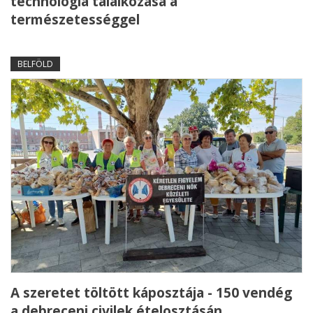
technológia találkozása a
természetességgel
BELFÖLD
A szeretet töltött káposztája - 150 vendég
a debreceni civilek ételosztásán