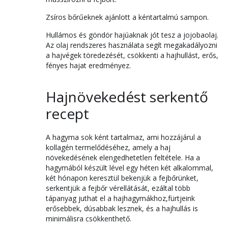
Zsíros bőrűeknek ajánlott a kéntartalmú sampon.
Hullámos és göndör hajúaknak jót tesz a jojobaolaj.
Az olaj rendszeres használata segít megakadályozni
a hajvégek töredezését, csökkenti a hajhullást, erős,
fényes hajat eredményez.
Hajnövekedést serkentő
recept
A hagyma sok ként tartalmaz, ami hozzájárul a
kollagén termelődéséhez, amely a haj
növekedésének elengedhetetlen feltétele. Ha a
hagymából készült lével egy héten két alkalommal,
két hónapon keresztül bekenjük a fejbőrünket,
serkentjük a fejbőr vérellátását, ezáltal több
tápanyag juthat el a hajhagymákhoz,fürtjeink
erősebbek, dúsabbak lesznek, és a hajhullás is
minimálisra csökkenthető.