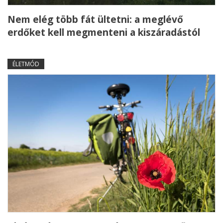
Nem elég több fát ültetni: a meglévő
erdőket kell megmenteni a kiszáradástól
ÉLETMÓD