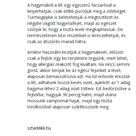
A hagymából a lét egy egyszerű facsaróval is
kinyerhetjük, csak előbb pucoljuk meg a zöldséget.
Turmixgépbe is beletehetjük a megtisztított és
négybe vágott hagymafejet, majd az egészet
szűrjük le, hogy a tiszta levet megkaphassuk. De
természetesen kézi reszelővel is lereszelhetjük, és
csak az átszűrés marad hátra.
Amikor használni kezdjük a hagymalevet, először
csak a fejbőr egy kis területére tegyünk, mert lehet,
hogy allergiás reakciót fog kiváltani. Ha nincs semmi
gond, akkor kenjük be az egész fejünket a lével,
alaposan bemasszírozva azt. Ha túl erősnek érezzük
a lét, adhatunk hozzá kevés vizet, ajánlott az 1 adag
hagyma-léhez 2 adag vizet tölteni. Ezt bedörzsölve a
fejbőrbe, hagyjuk 30 percig hatni, majd utána
mossunk samponnal hajat, majd egy tiszta
törülközővel alaposan szárítkozzunk meg.
sztarklikk.hu