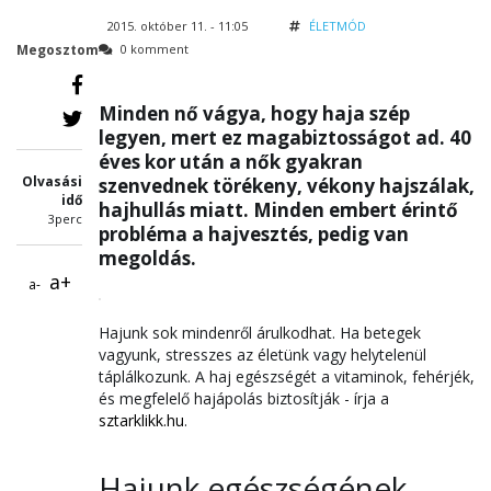
2015. október 11. - 11:05
ÉLETMÓD
Megosztom
0 komment
Minden nő vágya, hogy haja szép
legyen, mert ez magabiztosságot ad. 40
éves kor után a nők gyakran
Olvasási
szenvednek törékeny, vékony hajszálak,
idő
hajhullás miatt. Minden embert érintő
3perc
probléma a hajvesztés, pedig van
megoldás.
a+
a-
Hajunk sok mindenről árulkodhat. Ha betegek
vagyunk, stresszes az életünk vagy helytelenül
táplálkozunk. A haj egészségét a vitaminok, fehérjék,
és megfelelő hajápolás biztosítják - írja a
sztarklikk.hu
.
Hajunk egészségének