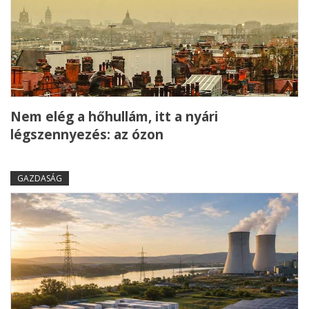
Nem elég a hőhullám, itt a nyári
légszennyezés: az ózon
GAZDASÁG