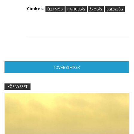
Címkék:
ÉLETMÓD
HAJHULLÁS
ÁPOLÁS
EGÉSZSÉG
TOVÁBBI HÍREK
(AKTÍV FÜL)
KÖRNYEZET