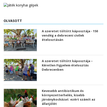
OLVASOTT
A szeretet töltött káposztája - 150
vendég a debreceni civilek
ételosztásán
A szeretet töltött káposztája –
Kéretlen Figyelem ételosztás
Debrecenben
Kevesebb antibiotikum és
környezetterhelés, kisebb
járványkockázat: ezért számít az
állatjólét