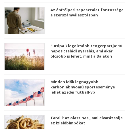
Az építőipari tapasztalat fontossága
a szerszámválasztásban
Európa 7 legolcsóbb tengerpartja: 10
napos családi nyaralás, ami akár
olcsóbb is lehet, mint a Balaton
Minden idők legnagyobb
karbonlábnyomú sporteseménye
lehet az idei futball-vb
Taralli: az olasz nasi, ami elvarázsolja
az ízlelőbimbókat