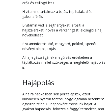
erős és csillogó lesz.
H vitamint tartalmaz a tojás, tej, halak, dió,
gabonafélék.
E-vitamin védi a sejthártyákat, erősíti a
hajszálereket, növeli a vérkeringést, elősegíti a haj
növekedését.
E vitaminforrás: dió, mogyoró, pokkoli, spenót,
növényi olajok, tojás.
A haj egészségének megőrzés érdekében a
táplálkozás mellet szükséges a megfelelő hajápolás
is.
Hajápolás
A hajra napközben sok por telepszik, ezért
különösen nyáron fontos, hogy legalább hetenként
egyszer, télen 10 naponként mossunk hajat. A
gyakori hajmosás, fokozza a faggyútermelést, ami