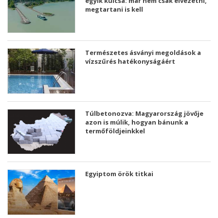
egyik kulcsa: már nem csak elvezetni,
megtartani is kell
Természetes ásványi megoldások a
vízszűrés hatékonyságáért
Túlbetonozva: Magyarország jövője
azon is múlik, hogyan bánunk a
termőföldjeinkkel
Egyiptom örök titkai