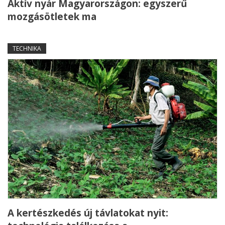
Aktív nyár Magyarországon: egyszerű
mozgásötletek ma
TECHNIKA
A kertészkedés új távlatokat nyit: