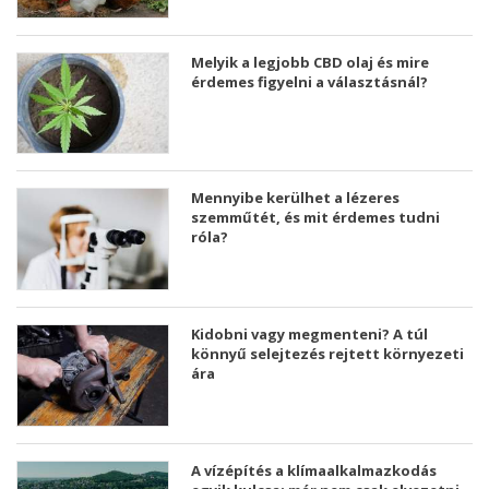
Melyik a legjobb CBD olaj és mire
érdemes figyelni a választásnál?
Mennyibe kerülhet a lézeres
szemműtét, és mit érdemes tudni
róla?
Kidobni vagy megmenteni? A túl
könnyű selejtezés rejtett környezeti
ára
A vízépítés a klímaalkalmazkodás