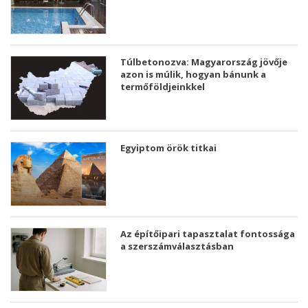
Túlbetonozva: Magyarország jövője
azon is múlik, hogyan bánunk a
termőföldjeinkkel
Egyiptom örök titkai
Az építőipari tapasztalat fontossága
a szerszámválasztásban