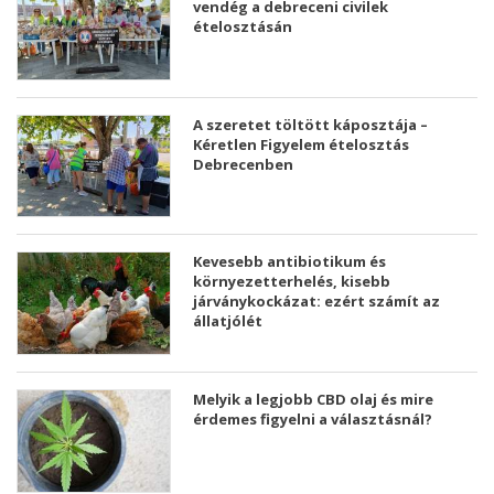
vendég a debreceni civilek
ételosztásán
A szeretet töltött káposztája –
Kéretlen Figyelem ételosztás
Debrecenben
Kevesebb antibiotikum és
környezetterhelés, kisebb
járványkockázat: ezért számít az
állatjólét
Melyik a legjobb CBD olaj és mire
érdemes figyelni a választásnál?