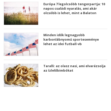
Európa 7 legolcsóbb tengerpartja: 10
napos családi nyaralás, ami akár
olcsóbb is lehet, mint a Balaton
Minden idők legnagyobb
karbonlábnyomú sporteseménye
lehet az idei futball-vb
Taralli: az olasz nasi, ami elvarázsolja
az ízlelőbimbókat