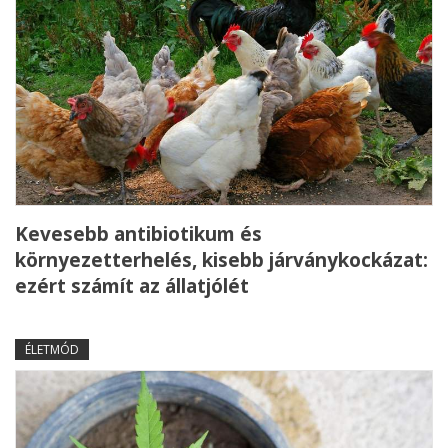
Kevesebb antibiotikum és
környezetterhelés, kisebb járványkockázat:
ezért számít az állatjólét
ÉLETMÓD