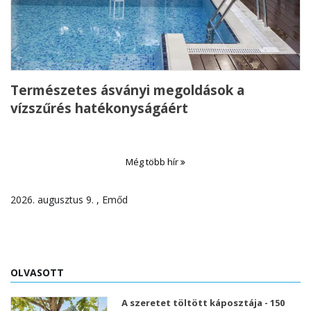
Természetes ásványi megoldások a
vízszűrés hatékonyságáért
Még több hír
2026. augusztus 9. , Emőd
OLVASOTT
A szeretet töltött káposztája - 150