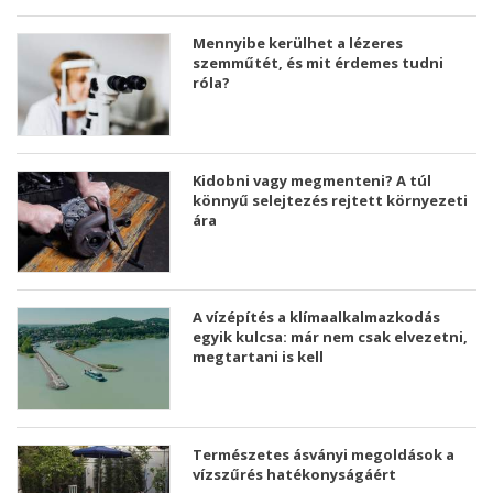
Mennyibe kerülhet a lézeres
szemműtét, és mit érdemes tudni
róla?
Kidobni vagy megmenteni? A túl
könnyű selejtezés rejtett környezeti
ára
A vízépítés a klímaalkalmazkodás
egyik kulcsa: már nem csak elvezetni,
megtartani is kell
Természetes ásványi megoldások a
vízszűrés hatékonyságáért