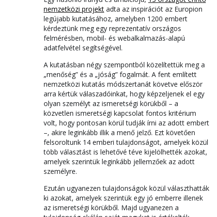
nemzetközi projekt
adta az inspirációt az Europion
legújabb kutatásához, amelyben 1200 embert
kérdeztünk meg egy reprezentatív országos
felmérésben, mobil- és webalkalmazás-alapú
adatfelvétel segítségével.
A kutatásban négy szempontból közelítettük meg a
„menőség” és a „jóság” fogalmát. A fent említett
nemzetközi kutatás módszertanát követve először
arra kértük válaszadóinkat, hogy képzeljenek el egy
olyan személyt az ismeretségi körükből – a
közvetlen ismeretségi kapcsolat fontos kritérium
volt, hogy pontosan körül tudják írni az adott embert
–, akire leginkább illik a menő jelző. Ezt követően
felsoroltunk 14 emberi tulajdonságot, amelyek közül
több választást is lehetővé téve kijelölhették azokat,
amelyek szerintük leginkább jellemzőek az adott
személyre.
Ezután ugyanezen tulajdonságok közül választhatták
ki azokat, amelyek szerintük egy jó emberre illenek
az ismeretségi körükből. Majd ugyanezen a