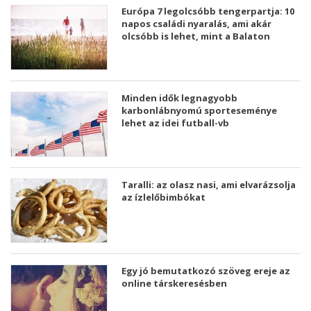
Európa 7 legolcsóbb tengerpartja: 10
napos családi nyaralás, ami akár
olcsóbb is lehet, mint a Balaton
Minden idők legnagyobb
karbonlábnyomú sporteseménye
lehet az idei futball-vb
Taralli: az olasz nasi, ami elvarázsolja
az ízlelőbimbókat
Egy jó bemutatkozó szöveg ereje az
online társkeresésben