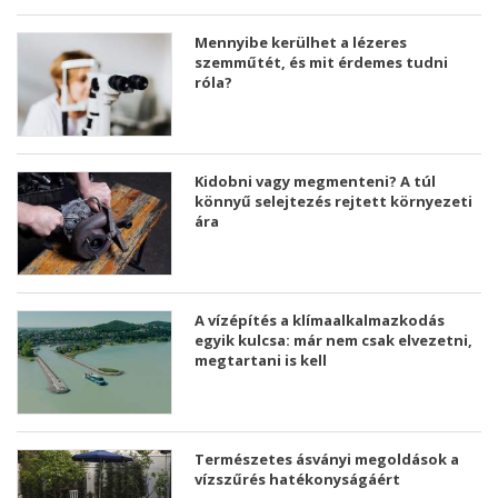
Mennyibe kerülhet a lézeres
szemműtét, és mit érdemes tudni
róla?
Kidobni vagy megmenteni? A túl
könnyű selejtezés rejtett környezeti
ára
A vízépítés a klímaalkalmazkodás
egyik kulcsa: már nem csak elvezetni,
megtartani is kell
Természetes ásványi megoldások a
vízszűrés hatékonyságáért