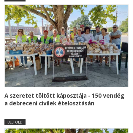
A szeretet töltött káposztája - 150 vendég
a debreceni civilek ételosztásán
BELFÖLD