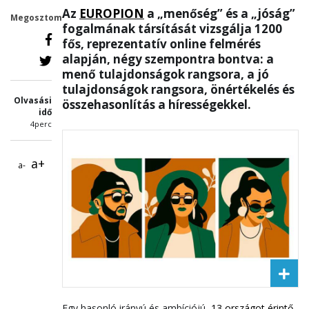
Az
EUROPION
a „menőség” és a „jóság”
Megosztom
fogalmának társítását vizsgálja 1200
fős, reprezentatív online felmérés
alapján, négy szempontra bontva: a
menő tulajdonságok rangsora, a jó
tulajdonságok rangsora, önértékelés és
Olvasási
összehasonlítás a hírességekkel.
idő
4perc
a+
a-
Egy hasonló irányú és ambíciójú,
13 országot érintő