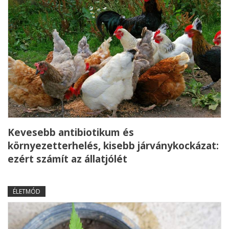
Kevesebb antibiotikum és
környezetterhelés, kisebb járványkockázat:
ezért számít az állatjólét
ÉLETMÓD