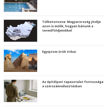
Túlbetonozva: Magyarország jövője
azon is múlik, hogyan bánunk a
termőföldjeinkkel
Egyiptom örök titkai
Az építőipari tapasztalat fontossága
a szerszámválasztásban