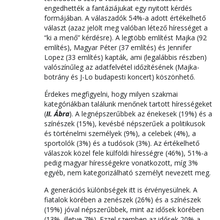
engedhették a fantáziájukat egy nyitott kérdés
formájában. A válaszadók 54%-a adott értékelhető
választ (azaz jelölt meg valóban létező hírességet a
“ki a menő” kérdésre). A legtöbb említést Majka (92
említés), Magyar Péter (37 említés) és Jennifer
Lopez (33 említés) kapták, ami (legalábbis részben)
valószínűleg az adatfelvétel időzítésének (Majka-
botrány és J-Lo budapesti koncert) köszönhető.
Érdekes megfigyelni, hogy milyen szakmai
kategóriákban találunk menőnek tartott hírességeket
(
II. Ábra
). A legnépszerűbbek az énekesek (19%) és a
színészek (15%), kevésbé népszerűek a politikusok
és történelmi személyek (9%), a celebek (4%), a
sportolók (3%) és a tudósok (3%). Az értékelhető
válaszok közel fele külföldi hírességre (46%), 51%-a
pedig magyar hírességekre vonatkozott, míg 3%
egyéb, nem kategorizálható személyt nevezett meg.
A generációs különbségek itt is érvényesülnek. A
fiatalok körében a zenészek (26%) és a színészek
(19%) jóval népszerűbbek, mint az idősek körében
(13%, illetve 7%). Ezzel szemben az idősek 20%-a