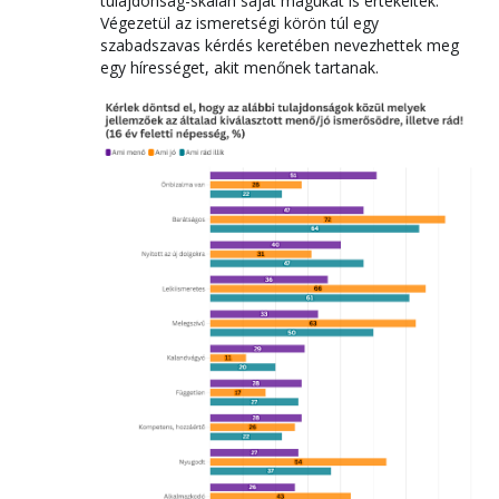
tulajdonság-skálán saját magukat is értékelték.
Végezetül az ismeretségi körön túl egy
szabadszavas kérdés keretében nevezhettek meg
egy hírességet, akit menőnek tartanak.