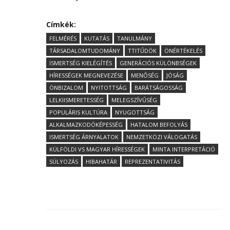
Címkék:
FELMÉRÉS
KUTATÁS
TANULMÁNY
TÁRSADALOMTUDOMÁNY
TTITŰDÖK
ÖNÉRTÉKELÉS
ISMERTSÉG KIELÉGÍTÉS
GENERÁCIÓS KÜLÖNBSÉGEK
HÍRESSÉGEK MEGNEVEZÉSE
MENŐSÉG
JÓSÁG
ÖNBIZALOM
NYITOTTSÁG
BARÁTSÁGOSSÁG
LELKIISMERETESSÉG
MELEGSZÍVŰSÉG
POPULÁRIS KULTÚRA
NYUGOTTSÁG
ALKALMAZKODÓKÉPESSÉG
HATALOM BEFOLYÁS
ISMERTSÉG ÁRNYALATOK
NEMZETKÖZI VÁLOGATÁS
KÜLFÖLDI VS MAGYAR HÍRESSÉGEK
MINTA INTERPRETÁCIÓ
SÚLYOZÁS
HIBAHATÁR
REPREZENTATIVITÁS