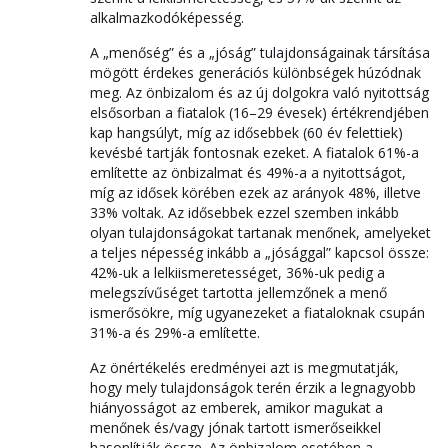
alkalmazkodóképesség.
A „menőség” és a „jóság” tulajdonságainak társítása
mögött érdekes generációs különbségek húzódnak
meg. Az önbizalom és az új dolgokra való nyitottság
elsősorban a fiatalok (16–29 évesek) értékrendjében
kap hangsúlyt, míg az idősebbek (60 év felettiek)
kevésbé tartják fontosnak ezeket. A fiatalok 61%-a
említette az önbizalmat és 49%-a a nyitottságot,
míg az idősek körében ezek az arányok 48%, illetve
33% voltak. Az idősebbek ezzel szemben inkább
olyan tulajdonságokat tartanak menőnek, amelyeket
a teljes népesség inkább a „jósággal” kapcsol össze:
42%-uk a lelkiismeretességet, 36%-uk pedig a
melegszívűséget tartotta jellemzőnek a menő
ismerősökre, míg ugyanezeket a fiataloknak csupán
31%-a és 29%-a említette.
Az önértékelés eredményei azt is megmutatják,
hogy mely tulajdonságok terén érzik a legnagyobb
hiányosságot az emberek, amikor magukat a
menőnek és/vagy jónak tartott ismerőseikkel
hasonlítják össze. Az önbizalom esetében a