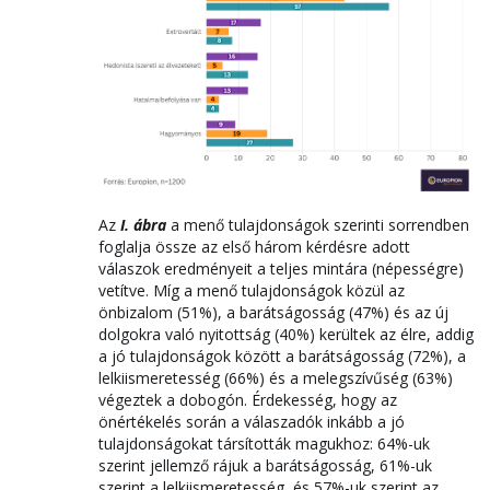
Az
I. ábra
a menő tulajdonságok szerinti sorrendben
foglalja össze az első három kérdésre adott
válaszok eredményeit a teljes mintára (népességre)
vetítve. Míg a menő tulajdonságok közül az
önbizalom (51%), a barátságosság (47%) és az új
dolgokra való nyitottság (40%) kerültek az élre, addig
a jó tulajdonságok között a barátságosság (72%), a
lelkiismeretesség (66%) és a melegszívűség (63%)
végeztek a dobogón. Érdekesség, hogy az
önértékelés során a válaszadók inkább a jó
tulajdonságokat társították magukhoz: 64%-uk
szerint jellemző rájuk a barátságosság, 61%-uk
szerint a lelkiismeretesség, és 57%-uk szerint az