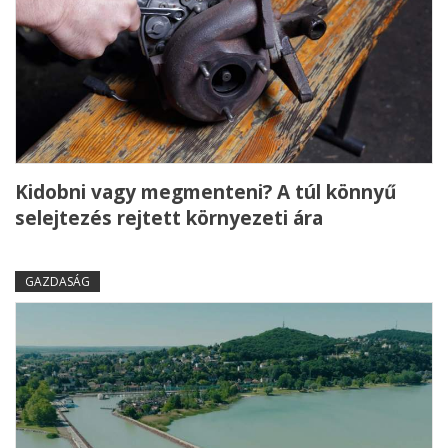
Kidobni vagy megmenteni? A túl könnyű
selejtezés rejtett környezeti ára
GAZDASÁG