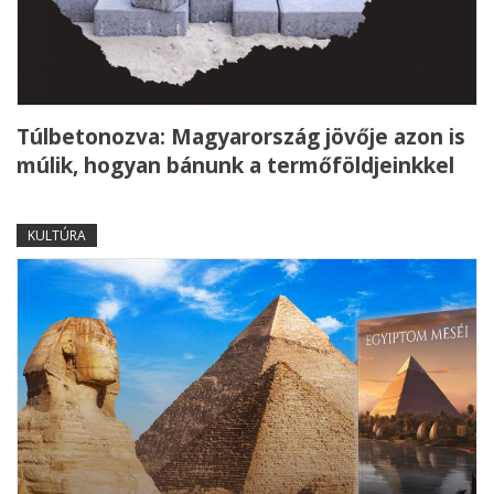
Túlbetonozva: Magyarország jövője azon is
múlik, hogyan bánunk a termőföldjeinkkel
KULTÚRA