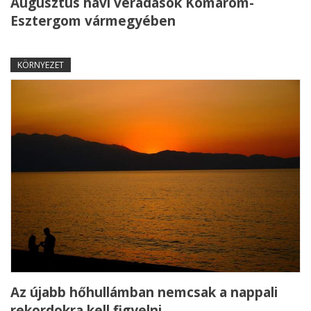
Augusztus havi véradások Komárom-
Esztergom vármegyében
KÖRNYEZET
Az újabb hőhullámban nemcsak a nappali
rekordokra kell figyelni