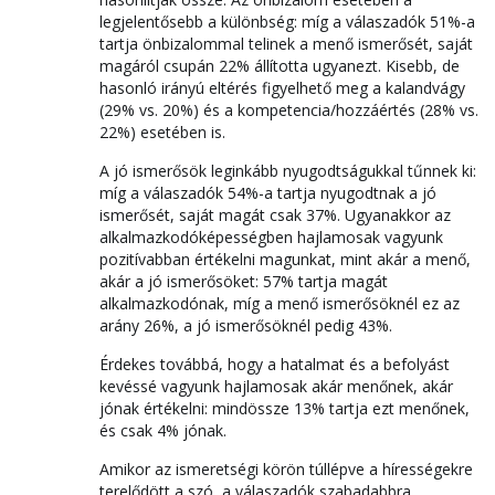
legjelentősebb a különbség: míg a válaszadók 51%-a
tartja önbizalommal telinek a menő ismerősét, saját
magáról csupán 22% állította ugyanezt. Kisebb, de
hasonló irányú eltérés figyelhető meg a kalandvágy
(29% vs. 20%) és a kompetencia/hozzáértés (28% vs.
22%) esetében is.
A jó ismerősök leginkább nyugodtságukkal tűnnek ki:
míg a válaszadók 54%-a tartja nyugodtnak a jó
ismerősét, saját magát csak 37%. Ugyanakkor az
alkalmazkodóképességben hajlamosak vagyunk
pozitívabban értékelni magunkat, mint akár a menő,
akár a jó ismerősöket: 57% tartja magát
alkalmazkodónak, míg a menő ismerősöknél ez az
arány 26%, a jó ismerősöknél pedig 43%.
Érdekes továbbá, hogy a hatalmat és a befolyást
kevéssé vagyunk hajlamosak akár menőnek, akár
jónak értékelni: mindössze 13% tartja ezt menőnek,
és csak 4% jónak.
Amikor az ismeretségi körön túllépve a hírességekre
terelődött a szó, a válaszadók szabadabbra