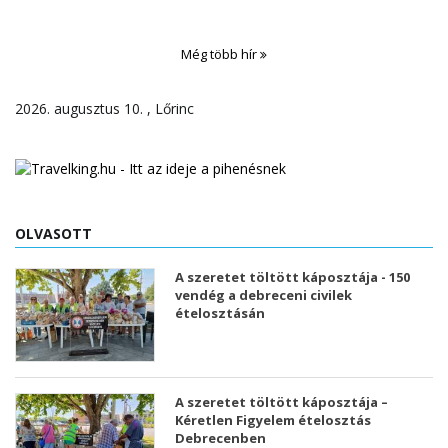
Még több hír
2026. augusztus 10. , Lőrinc
OLVASOTT
A szeretet töltött káposztája - 150
vendég a debreceni civilek
ételosztásán
A szeretet töltött káposztája –
Kéretlen Figyelem ételosztás
Debrecenben