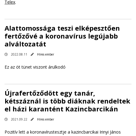
Telex
.
Alattomossága teszi elképesztően
fertőzővé a koronavírus legújabb
alváltozatát
2022.08.11
Híres ember
Ez az öt tünet viszont árulkodó
Újrafertőződött egy tanár,
kétszáznál is több diáknak rendeltek
el házi karantént Kazincbarcikán
2021.09.22
Híres ember
Pozitív lett a koronavírustesztje a kazincbarcikai Irinyi János