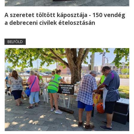
A szeretet töltött káposztája - 150 vendég
a debreceni civilek ételosztásán
BELFÖLD