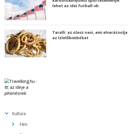
karbonlábnyomú sporteseménye
lehet az idei futball-vb
Taralli: az olasz nasi, ami elvarázsolja
az ízlelőbimbókat
Kultúra
Film