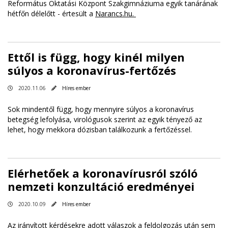
Református Oktatási Központ Szakgimnáziuma egyik tanárának
hétfőn délelőtt - értesült a
Narancs.hu.
Ettől is függ, hogy kinél milyen
súlyos a koronavírus-fertőzés
2020.11.06
Híres ember
Sok mindentől függ, hogy mennyire súlyos a koronavírus
betegség lefolyása, virológusok szerint az egyik tényező az
lehet, hogy mekkora dózisban találkozunk a fertőzéssel.
Elérhetőek a koronavírusról szóló
nemzeti konzultáció eredményei
2020.10.09
Híres ember
Az irányított kérdésekre adott válaszok a feldolgozás után sem