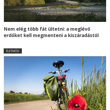
Nem elég több fát ültetni: a meglévő
erdőket kell megmenteni a kiszáradástól
ÉLETMÓD