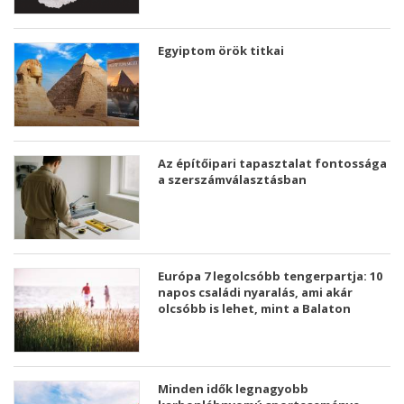
Egyiptom örök titkai
Az építőipari tapasztalat fontossága
a szerszámválasztásban
Európa 7 legolcsóbb tengerpartja: 10
napos családi nyaralás, ami akár
olcsóbb is lehet, mint a Balaton
Minden idők legnagyobb