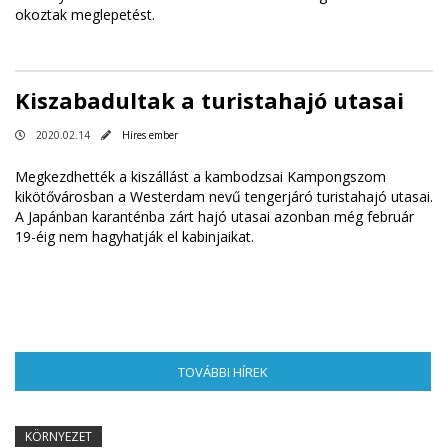
okoztak meglepetést.
Kiszabadultak a turistahajó utasai
2020.02.14
Híres ember
Megkezdhették a kiszállást a kambodzsai Kampongszom
kikötővárosban a Westerdam nevű tengerjáró turistahajó utasai.
A Japánban karanténba zárt hajó utasai azonban még február
19-éig nem hagyhatják el kabinjaikat.
TOVÁBBI HÍREK
(AKTÍV FÜL)
KÖRNYEZET