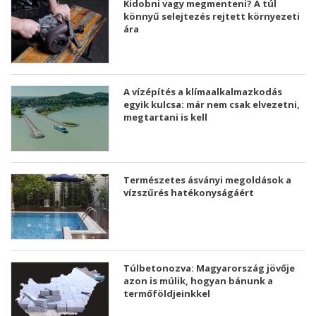
Kidobni vagy megmenteni? A túl
könnyű selejtezés rejtett környezeti
ára
A vízépítés a klímaalkalmazkodás
egyik kulcsa: már nem csak elvezetni,
megtartani is kell
Természetes ásványi megoldások a
vízszűrés hatékonyságáért
Túlbetonozva: Magyarország jövője
azon is múlik, hogyan bánunk a
termőföldjeinkkel