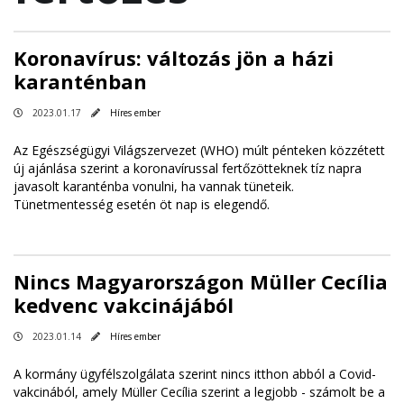
Koronavírus: változás jön a házi
karanténban
2023.01.17
Híres ember
Az Egészségügyi Világszervezet (WHO) múlt pénteken közzétett
új ajánlása szerint a koronavírussal fertőzötteknek tíz napra
javasolt karanténba vonulni, ha vannak tüneteik.
Tünetmentesség esetén öt nap is elegendő.
Nincs Magyarországon Müller Cecília
kedvenc vakcinájából
2023.01.14
Híres ember
A kormány ügyfélszolgálata szerint nincs itthon abból a Covid-
vakcinából, amely Müller Cecília szerint a legjobb - számolt be a