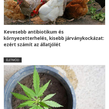
Kevesebb antibiotikum és
környezetterhelés, kisebb járványkockázat:
ezért számít az állatjólét
ÉLETMÓD