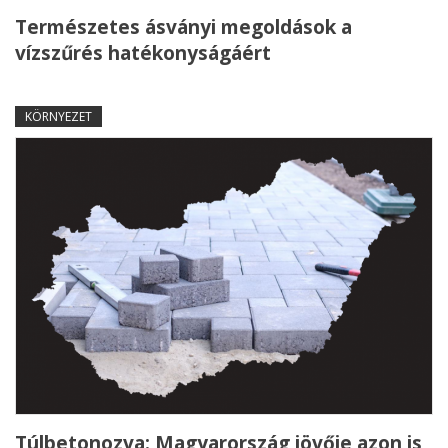
Természetes ásványi megoldások a
vízszűrés hatékonyságáért
KÖRNYEZET
Túlbetonozva: Magyarország jövője azon is