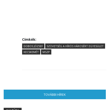
Címkék:
DOBOS JÓZSEF
SZÖVETSÉG A HÍRÖS VÁROSÉRT EGYESÜLET
KECSKEMÉT
MSZP
TOVÁBBI HÍREK
(AKTÍV FÜL)