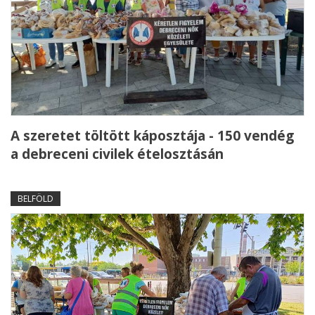
A szeretet töltött káposztája - 150 vendég
a debreceni civilek ételosztásán
BELFÖLD