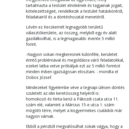
tartalmazta a testület elnökének és tagjainak jogait,
kötelezettségeit, rendelkezik a testület hatásköréről,
feladatairól és a döntéshozatal menetéről.
Lévén ez Kecskemét legnagyobb területű
választókerülete, az összeg, melyből egy év alatt
gazdálkodhat, is a legmagasabb: évente 5 millió
forint.
-Nagyon sokan megkeresnek különféle, kerületet
érintő problémával és megoldásra váró feladatokkal,
ezeket latba vetve próbáljuk ezt az 5 millió forintot
minden évben igazságosan elosztani. - mondta el
Dobos József.
Mindezeket figyelembe véve a tegnapi ülésen döntés
született az idei keretösszeg helyéről is:
homokozó és hinta kerül a Pákozdi csata utca 11.
szám elé, valamint a Március 15-e utca 1. szám
mögötti térre, melyet a kisgyermekes családok már
nagyon várnak.
Ebből a pénzből megvalósulhat sokak vágya, hogy a