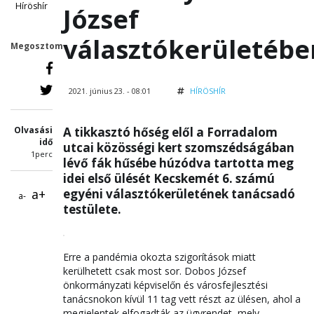
Híröshír
József
választókerületébe
Megosztom
2021. június 23. - 08:01
HÍRÖSHÍR
Olvasási
A tikkasztó hőség elől a Forradalom
idő
utcai közösségi kert szomszédságában
1perc
lévő fák hűsébe húzódva tartotta meg
idei első ülését Kecskemét 6. számú
a+
egyéni választókerületének tanácsadó
a-
testülete.
Erre a pandémia okozta szigorítások miatt
kerülhetett csak most sor. Dobos József
önkormányzati képviselőn és városfejlesztési
tanácsnokon kívül 11 tag vett részt az ülésen, ahol a
megjelentek elfogadták az ügyrendet, mely