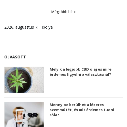
Még több hír
2026. augusztus 7. , Ibolya
OLVASOTT
Melyik a legjobb CBD olaj és mire
érdemes figyelni a választásnál?
Mennyibe kerülhet a lézeres
szemműtét, és mit érdemes tudni
róla?