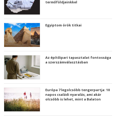
termőföldjeinkkel
Egyiptom örök titkai
Az építőipari tapasztalat fontossága
a szerszámválasztásban
Európa 7 legolcsóbb tengerpartja: 10
napos családi nyaralás, ami akár
olcsóbb is lehet, mint a Balaton