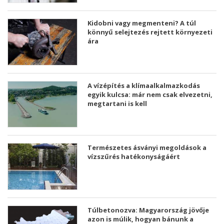
Kidobni vagy megmenteni? A túl
könnyű selejtezés rejtett környezeti
ára
A vízépítés a klímaalkalmazkodás
egyik kulcsa: már nem csak elvezetni,
megtartani is kell
Természetes ásványi megoldások a
vízszűrés hatékonyságáért
Túlbetonozva: Magyarország jövője
azon is múlik, hogyan bánunk a