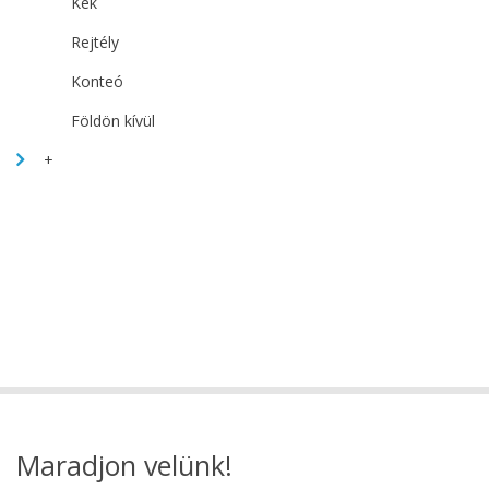
Kék
Rejtély
Konteó
Földön kívül
+
Maradjon velünk!