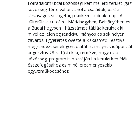
Forradalom utcai közösségi kert melletti terület igazi
közösségi térré váljon, ahol a családok, baráti
társaságok sütögetni, piknikezni tudnak majd. A
külterületek utcáin - Máriahegyben, Belsőnyírben és
a Budai hegyben - házszámos táblák kerülnek ki,
mivel ez jelenleg rendkívül hiányos és sok helyen
zavaros. Egyetértés övezte a Kakasfőző Fesztivál
megrendezésének gondolatát is, melynek időpontját
augusztus 28-ra tűzték ki, remélve, hogy ez a
közösségi program is hozzájárul a kerületben élők
összefogásához és minél eredményesebb
együttműködéséhez.