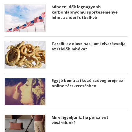
Minden idők legnagyobb
karbonlábnyomú sporteseménye
lehet az idei futball-vb
Taralli: az olasz nasi, ami elvarázsolja
az ízlelőbimbókat
Egy jó bemutatkozó szöveg ereje az
online társkeresésben
Mire figyeljünk, ha porszívót
vásárolunk?