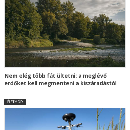
Nem elég több fát ültetni: a meglévő
erdőket kell megmenteni a kiszáradástól
ÉLETMÓD