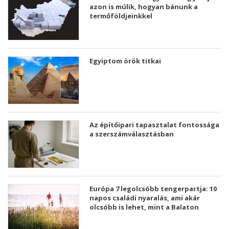
azon is múlik, hogyan bánunk a
termőföldjeinkkel
Egyiptom örök titkai
Az építőipari tapasztalat fontossága
a szerszámválasztásban
Európa 7 legolcsóbb tengerpartja: 10
napos családi nyaralás, ami akár
olcsóbb is lehet, mint a Balaton