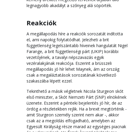
legnagyobb akadályt a szőnyeg alá söpörték.
Reakciók
A megállapodás híre a reakciók sorozatát indította
el, ami napokig folytatódhat. Jelezheti a brit
függetlenség legelszántabb híveinek hangulatát Nigel
Farange, a brit függetlenségi párt (UKIP) korábbi
vezetőjének, a tavalyi népszavazás egyik
vezéralakjának reakciója. Eszerint a brüsszeli
megállapodás jó hír lehet Maynek, ám az ország
csak a megaláztatások sorozatának következő
szakaszába lépett ezzel.
Tekinthető a másik végletnek Nicola Sturgeon skót
első miniszter, a Skót Nemzeti Párt (SNP) elnökének
üzenete. Eszerint a pénteki bejelentés jó hír, de az
ördög a részletekben rejlik. Ha a brexit megtörténik -
amit Sturgeon személy szerint nem akar -, akkor
csak az a megoldás elfogadható, amelyben az
Egyesült Királyság része marad az egységes piacnak