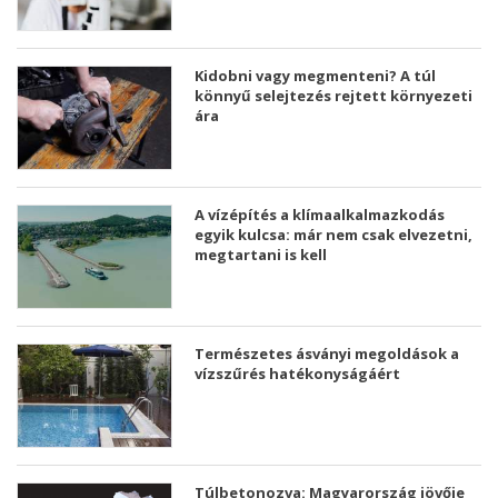
Kidobni vagy megmenteni? A túl
könnyű selejtezés rejtett környezeti
ára
A vízépítés a klímaalkalmazkodás
egyik kulcsa: már nem csak elvezetni,
megtartani is kell
Természetes ásványi megoldások a
vízszűrés hatékonyságáért
Túlbetonozva: Magyarország jövője