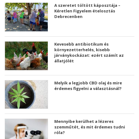
A szeretet töltött káposztája –
Kéretlen Figyelem ételosztás
Debrecenben
Kevesebb antibiotikum és
környezetterhelés, kisebb
járványkockázat: ezért számít az
állatjólét
Melyik a legjobb CBD olaj és mire
érdemes figyelni a választásnál?
Mennyibe kerülhet a lézeres
szemműtét, és mit érdemes tudni
róla?