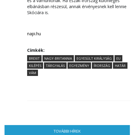
és a vámuniónak. Ha Észak-Írország különleges
elbánásban részesül, annak érvényesnek kell lennie
Skóciára is.
napi.hu
Címkék:
BREXIT
NAGY-BRITANNIA
EGYESÜLT KIRÁLYSÁG
EU
KILÉPÉS
TÁRGYALÁS
EGYEZMÉNY
ÍRORSZÁG
HATÁR
VÁM
TOVÁBBI HÍREK
(AKTÍV FÜL)