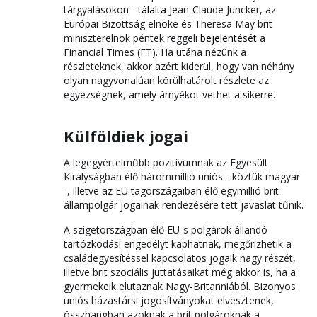
tárgyalásokon -
tálalta
Jean-Claude Juncker, az
Európai Bizottság elnöke és Theresa May brit
miniszterelnök péntek reggeli
bejelentését
a
Financial Times (FT). Ha utána nézünk a
részleteknek, akkor azért kiderül, hogy van néhány
olyan nagyvonalúan körülhatárolt részlete az
egyezségnek, amely árnyékot vethet a sikerre.
Külföldiek jogai
A legegyértelműbb pozitívumnak az Egyesült
Királyságban élő hárommillió uniós - köztük magyar
-, illetve az EU tagországaiban élő egymillió brit
állampolgár jogainak rendezésére tett javaslat tűnik.
A szigetországban élő EU-s polgárok állandó
tartózkodási engedélyt kaphatnak, megőrizhetik a
családegyesítéssel kapcsolatos jogaik nagy részét,
illetve brit szociális juttatásaikat még akkor is, ha a
gyermekeik elutaznak Nagy-Britanniából. Bizonyos
uniós házastársi jogosítványokat elvesztenek,
összhangban azoknak a brit polgároknak a