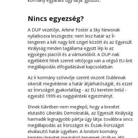
kormány egyaránt úgy látja: győzött.
Nincs egyezség?
A DUP vezetője, Arlene Foster a Sky Newsnak
nyilatkozva leszögezte: nem lesz határ az Ír-
tengeren a két nagy brit sziget között és az Egyesült
Királyság minden tagállama együtt lép ki az
egységes piacról és a vámunióból. A DUP-nak
egyébként hírek szerint vétójoga van a végső EU-brit
megállapodás elfogadásával kapcsolatban.
Az ír kormány szóvivője szerint viszont Dublinnak
sikerült megvédenie a határ átjárhatóságát, és ezzel
az Írországot gyakorlatilag - az EU keretein belül -
egyesítő 1999-es nagypénteki egyezményt.
Ennek tükrében nem meglepő, hogy a brexitet
elutasító Liberális Demokraták, az Egyesült Királyság
harmadik legnagyobb pártja úgy látja: továbbra sincs
megállapodás az Írországot és Észak-Írországot
elválasztó határ ügyében. A londoni kormány
kemény brexitet megcélzó terveinek útjában álló