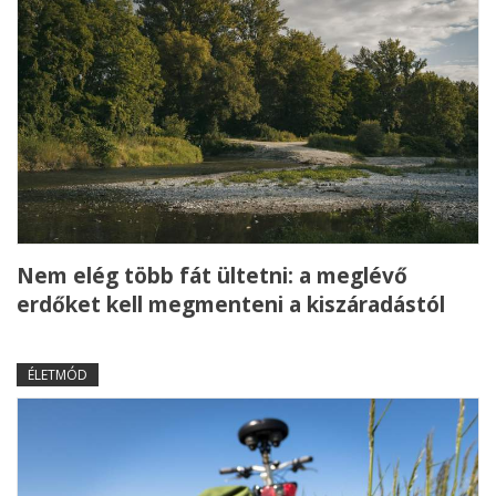
Nem elég több fát ültetni: a meglévő
erdőket kell megmenteni a kiszáradástól
ÉLETMÓD