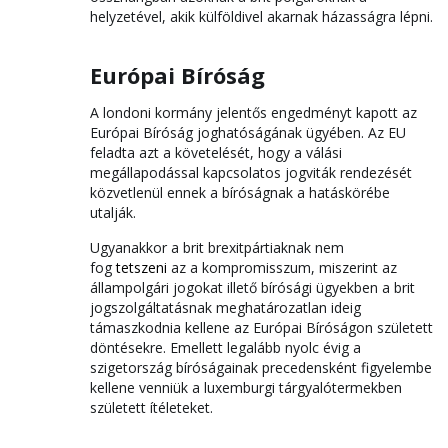
helyzetével, akik külföldivel akarnak házasságra lépni.
Európai Bíróság
A londoni kormány jelentős engedményt kapott az
Európai Bíróság joghatóságának ügyében. Az EU
feladta azt a követelését, hogy a válási
megállapodással kapcsolatos jogviták rendezését
közvetlenül ennek a bíróságnak a hatáskörébe
utalják.
Ugyanakkor a brit brexitpártiaknak nem
fog
tetszeni
az a kompromisszum, miszerint az
állampolgári jogokat illető bírósági ügyekben a brit
jogszolgáltatásnak meghatározatlan ideig
támaszkodnia kellene az Európai Bíróságon született
döntésekre. Emellett legalább nyolc évig a
szigetország bíróságainak precedensként figyelembe
kellene venniük a luxemburgi tárgyalótermekben
született ítéleteket.