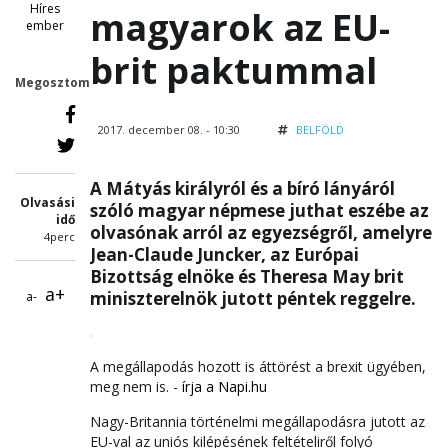
Híres
magyarok az EU-
ember
brit paktummal
Megosztom
2017. december 08. - 10:30
BELFÖLD
A Mátyás királyról és a bíró lányáról
Olvasási
szóló magyar népmese juthat eszébe az
idő
olvasónak arról az egyezségről, amelyre
4perc
Jean-Claude Juncker, az Európai
Bizottság elnöke és Theresa May brit
a+
miniszterelnök jutott péntek reggelre.
a-
A megállapodás hozott is áttörést a brexit ügyében,
meg nem is. -
írja a Napi.hu
Nagy-Britannia történelmi megállapodásra jutott az
EU-val az uniós kilépésének feltételiről folyó