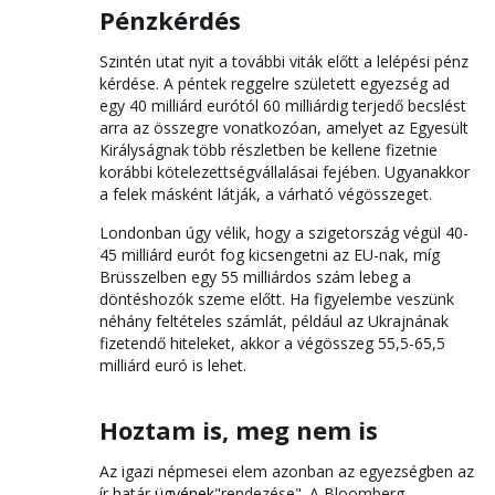
Pénzkérdés
Szintén utat nyit a további viták előtt a lelépési pénz
kérdése. A péntek reggelre született egyezség ad
egy 40 milliárd eurótól 60 milliárdig terjedő becslést
arra az összegre vonatkozóan, amelyet az Egyesült
Királyságnak több részletben be kellene fizetnie
korábbi kötelezettségvállalásai fejében. Ugyanakkor
a felek másként látják, a várható végösszeget.
Londonban úgy vélik, hogy a szigetország végül 40-
45 milliárd eurót fog kicsengetni az EU-nak, míg
Brüsszelben egy 55 milliárdos szám lebeg a
döntéshozók szeme előtt. Ha figyelembe veszünk
néhány feltételes számlát, például az Ukrajnának
fizetendő hiteleket, akkor a végösszeg 55,5-65,5
milliárd euró is lehet.
Hoztam is, meg nem is
Az igazi népmesei elem azonban az egyezségben az
ír határ
ügyének
"rendezése". A Bloomberg