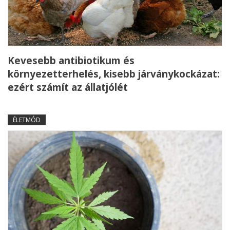
Kevesebb antibiotikum és
környezetterhelés, kisebb járványkockázat:
ezért számít az állatjólét
ÉLETMÓD