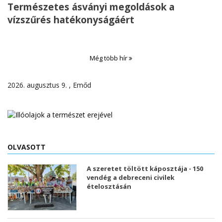
Természetes ásványi megoldások a
vízszűrés hatékonyságáért
Még több hír
2026. augusztus 9. , Emőd
OLVASOTT
A szeretet töltött káposztája - 150
vendég a debreceni civilek
ételosztásán