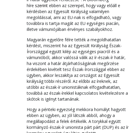
híre
szerint
ebben az szerepel, hogy vagy előáll e
kérdésben az Egyesült Királyság valamilyen
megoldással, ami az EU-nak is elfogadható, vagy
továbbra is tartja magát az EU egységes piacán,
illetve vámuniójában érvényes szabályokhoz.
Magyarán egyelőre félre tették a megoldhatatlan
kérdést, miszerint ha az Egyesült Királyság Észak-
Írországgal együtt kilép az egységes piacról és a
vámunióból, akkor valóssá válik az ír-észak-ír határ,
ha viszont a határ átjárhatóságának megőrzése
érdekében kivételt tesz Észak-Írországgal ebben az
ügyben, akkor leszakítja az országot az Egyesült
királyság többi részéről. Az előbbi az íreknek, az
utóbbi az észak-ír unionistáknak elfogadhatatlan,
továbbá az észak-írekkel kapcsolatos kivételezésre a
skótok is igényt tartanának.
Hogy a pénteki egyezség mekkora homályt hagyott
ebben az ügyben, az jól látszik abból, ahogy a
megállapodást a felek értékelik. A torykkal együtt
kormányzó észak-ír unionista párt párt (DUP) és az ír