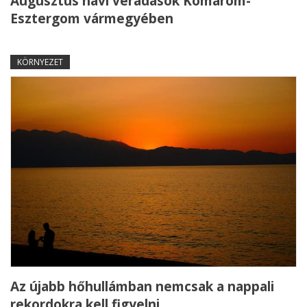
Augusztus havi véradások Komárom-
Esztergom vármegyében
KÖRNYEZET
Az újabb hőhullámban nemcsak a nappali
rekordokra kell figyelni