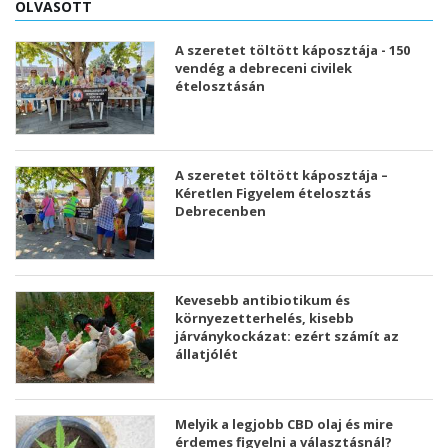
OLVASOTT
A szeretet töltött káposztája - 150
vendég a debreceni civilek
ételosztásán
A szeretet töltött káposztája –
Kéretlen Figyelem ételosztás
Debrecenben
Kevesebb antibiotikum és
környezetterhelés, kisebb
járványkockázat: ezért számít az
állatjólét
Melyik a legjobb CBD olaj és mire
érdemes figyelni a választásnál?