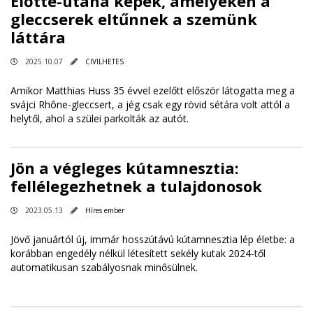
Előtte-utána képek, amelyeken a
gleccserek eltűnnek a szemünk
láttára
2025.10.07
CIVILHETES
Amikor Matthias Huss 35 évvel ezelőtt először látogatta meg a
svájci Rhône-gleccsert, a jég csak egy rövid sétára volt attól a
helytől, ahol a szülei parkolták az autót.
Jön a végleges kútamnesztia:
fellélegezhetnek a tulajdonosok
2023.05.13
Híres ember
Jövő januártól új, immár hosszútávú kútamnesztia lép életbe: a
korábban engedély nélkül létesített sekély kutak 2024-től
automatikusan szabályosnak minősülnek.