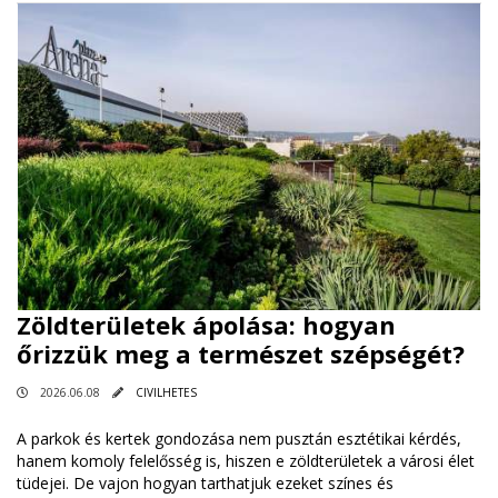
Zöldterületek ápolása: hogyan
őrizzük meg a természet szépségét?
2026.06.08
CIVILHETES
A parkok és kertek gondozása nem pusztán esztétikai kérdés,
hanem komoly felelősség is, hiszen e zöldterületek a városi élet
tüdejei. De vajon hogyan tarthatjuk ezeket színes és