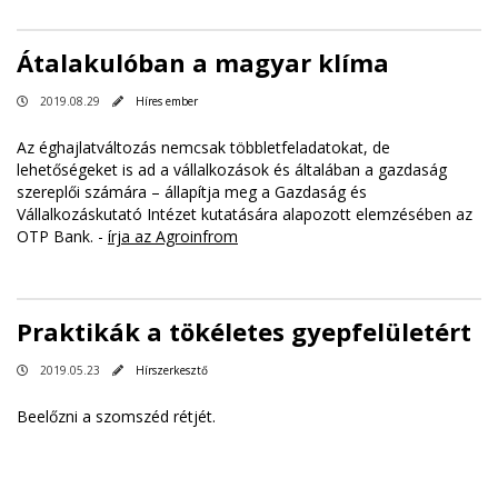
Átalakulóban a magyar klíma
2019.08.29
Híres ember
Az éghajlatváltozás nemcsak többletfeladatokat, de
lehetőségeket is ad a vállalkozások és általában a gazdaság
szereplői számára – állapítja meg a Gazdaság és
Vállalkozáskutató Intézet kutatására alapozott elemzésében az
OTP Bank. -
írja az Agroinfrom
Praktikák a tökéletes gyepfelületért
2019.05.23
Hírszerkesztő
Beelőzni a szomszéd rétjét.