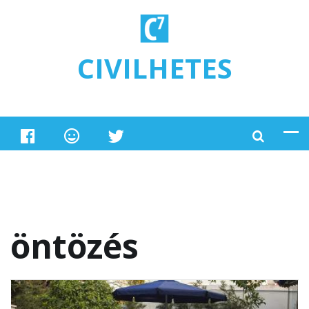
Ugrás a tartalomra
CIVILHETES
öntözés