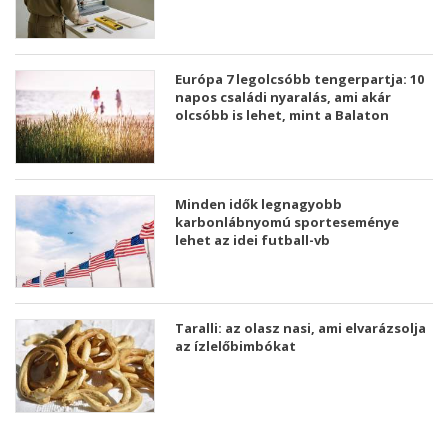
Európa 7 legolcsóbb tengerpartja: 10
napos családi nyaralás, ami akár
olcsóbb is lehet, mint a Balaton
Minden idők legnagyobb
karbonlábnyomú sporteseménye
lehet az idei futball-vb
Taralli: az olasz nasi, ami elvarázsolja
az ízlelőbimbókat