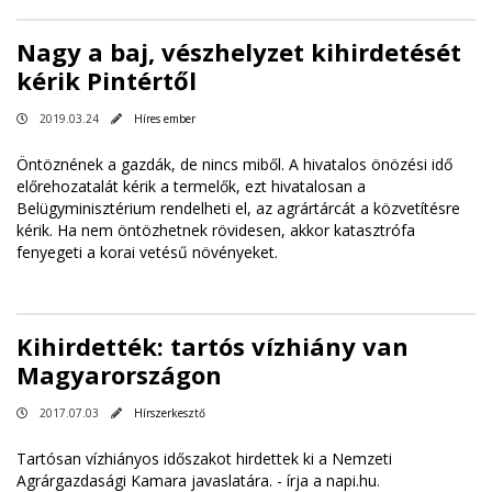
Nagy a baj, vészhelyzet kihirdetését
kérik Pintértől
2019.03.24
Híres ember
Öntöznének a gazdák, de nincs miből. A hivatalos önözési idő
előrehozatalát kérik a termelők, ezt hivatalosan a
Belügyminisztérium rendelheti el, az agrártárcát a közvetítésre
kérik. Ha nem öntözhetnek rövidesen, akkor katasztrófa
fenyegeti a korai vetésű növényeket.
Kihirdették: tartós vízhiány van
Magyarországon
2017.07.03
Hírszerkesztő
Tartósan vízhiányos időszakot hirdettek ki a Nemzeti
Agrárgazdasági Kamara javaslatára. -
írja a napi.hu
.