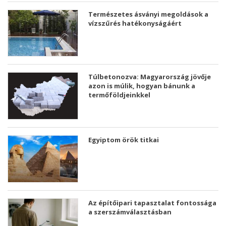
Természetes ásványi megoldások a
vízszűrés hatékonyságáért
Túlbetonozva: Magyarország jövője
azon is múlik, hogyan bánunk a
termőföldjeinkkel
Egyiptom örök titkai
Az építőipari tapasztalat fontossága
a szerszámválasztásban