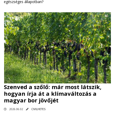
egészséges állapotban?
Szenved a szőlő: már most látszik,
hogyan írja át a klímaváltozás a
magyar bor jövőjét
2026.06.02
CIVILHETES