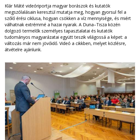
Klár Máté videóriportja magyar borászok és kutatók
megszólalásain keresztül mutatja meg, hogyan gyorsul fel a
szőlő érési ciklusa, hogyan csökken a víz mennyisége, és miért
válhatnak extrémmé a hazai nyarak. A Duna–Tisza közén
dolgozó termelők személyes tapasztalatai és kutatók
tudományos magyarázatai együtt teszik világossá a képet: a
változás már nem jövőidő. Videó a cikkben, melyet közlésre,
átvételre ajánlunk.