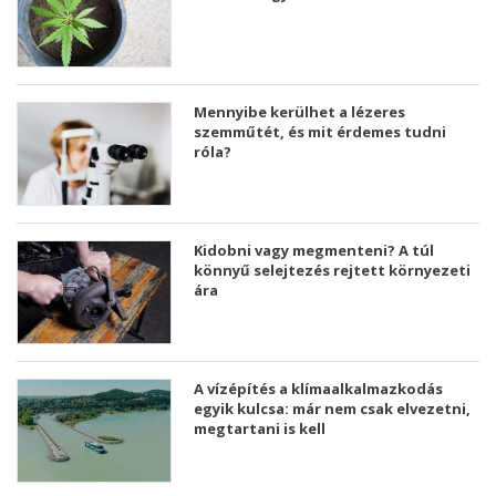
Mennyibe kerülhet a lézeres
szemműtét, és mit érdemes tudni
róla?
Kidobni vagy megmenteni? A túl
könnyű selejtezés rejtett környezeti
ára
A vízépítés a klímaalkalmazkodás
egyik kulcsa: már nem csak elvezetni,
megtartani is kell