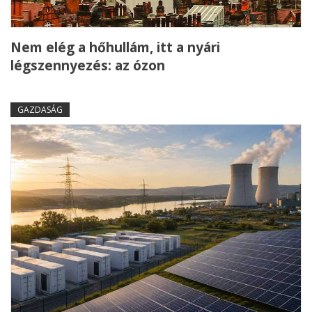
Nem elég a hőhullám, itt a nyári
légszennyezés: az ózon
GAZDASÁG