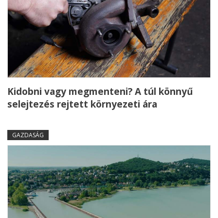
Kidobni vagy megmenteni? A túl könnyű
selejtezés rejtett környezeti ára
GAZDASÁG