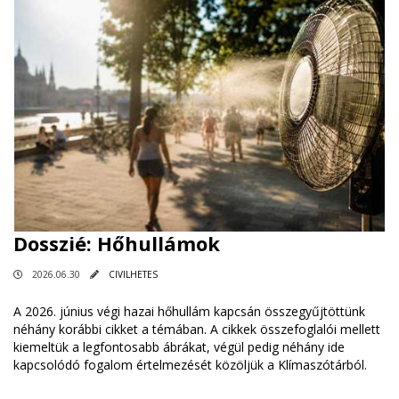
Dosszié: Hőhullámok
2026.06.30
CIVILHETES
A 2026. június végi hazai hőhullám kapcsán összegyűjtöttünk
néhány korábbi cikket a témában. A cikkek összefoglalói mellett
kiemeltük a legfontosabb ábrákat, végül pedig néhány ide
kapcsolódó fogalom értelmezését közöljük a Klímaszótárból.