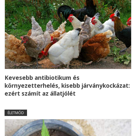
Kevesebb antibiotikum és
környezetterhelés, kisebb járványkockázat:
ezért számít az állatjólét
ÉLETMÓD