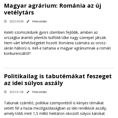
Magyar agrárium: Románia az új
vetélytárs
2023.04.06
Híres ember
Keleti szomszédunk gyors ütemben fejlődik, amiben az
országba áramló jelentős külföldi tőke nagy szerepet játszik.
Nem várt lehetőségeket hozott Románia számára az orosz-
ukrán háború is. Kell-e tartania a magyar agráriumnak a román
konkurenciától?
Politikailag is tabutémákat feszeget
az idei súlyos aszály
2023.01.06
Híres ember
Tabunak számító, politikai szempontból is kényes témákat
vetett fel a hazai mezőgazdaságban az idei rendkívüli aszály,
amely több mint 1,5 millió hektáron okozott súlyos károkat.