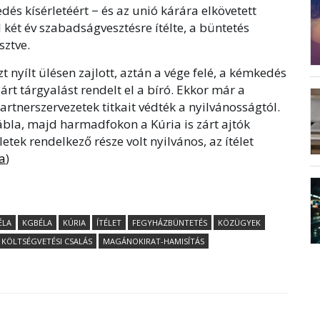
és kísérletéért − és az unió kárára elkövetett
l két év szabadságvesztésre ítélte, a büntetés
sztve.
 nyílt ülésen zajlott, aztán a vége felé, a kémkedés
rt tárgyalást rendelt el a bíró. Ekkor már a
artnerszervezetek titkait védték a nyilvánosságtól.
ábla, majd harmadfokon a Kúria is zárt ajtók
letek rendelkező része volt nyilvános, az ítélet
a
)
ÉLA
KGBÉLA
KÚRIA
ÍTÉLET
FEGYHÁZBÜNTETÉS
KÖZÜGYEK
KÖLTSÉGVETÉSI CSALÁS
MAGÁNOKIRAT-HAMISÍTÁS