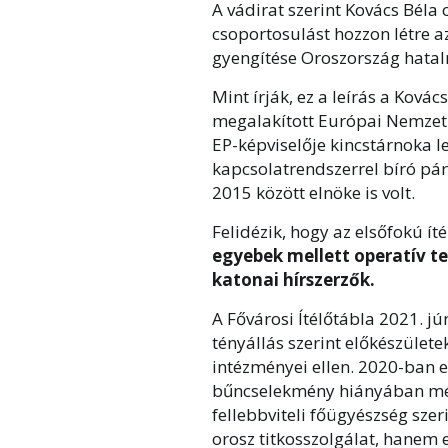
A vádirat szerint Kovács Béla o
csoportosulást hozzon létre a
gyengítése Oroszország hatal
Mint írják, ez a leírás a Kov
megalakított Európai Nemzeti
EP-képviselője kincstárnoka le
kapcsolatrendszerrel bíró pár
2015 között elnöke is volt.
Felidézik, hogy az elsőfokú ít
egyebek mellett operatív t
katonai hírszerzők.
A Fővárosi Ítélőtábla 2021. jú
tényállás szerint előkészület
intézményei ellen. 2020-ban 
bűncselekmény hiányában még
fellebbviteli főügyészség sze
orosz titkosszolgálat, hanem e