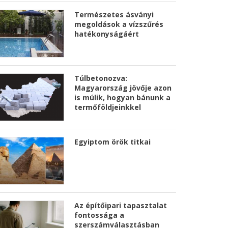
Természetes ásványi
megoldások a vízszűrés
hatékonyságáért
Túlbetonozva:
Magyarország jövője azon
is múlik, hogyan bánunk a
termőföldjeinkkel
Egyiptom örök titkai
Az építőipari tapasztalat
fontossága a
szerszámválasztásban