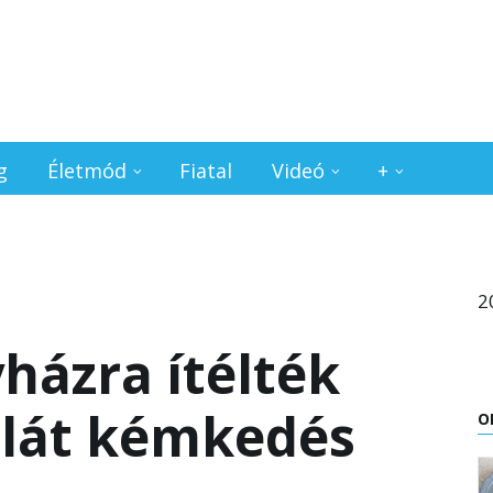
g
Életmód
Fiatal
Videó
+
2
yházra ítélték
élát kémkedés
O