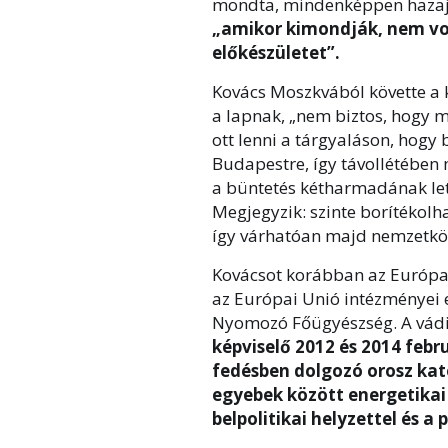
mondta, mindenképpen hazajön
„amikor kimondják, nem vo
előkészületet”.
Kovács Moszkvából követte a 
a lapnak, „nem biztos, hogy m
ott lenni a tárgyaláson, hogy
Budapestre, így távollétében m
a büntetés kétharmadának let
Megjegyzik: szinte borítékolh
így várhatóan majd nemzetközi
Kovácsot korábban az Európai 
az Európai Unió intézményei 
Nyomozó Főügyészség. A vádirat
képviselő 2012 és 2014 feb
fedésben dolgozó orosz kat
egyebek között energetikai
belpolitikai helyzettel és 