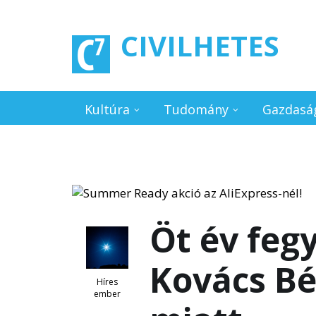
Ugrás a tartalomra
CIVILHETES
Kultúra
Tudomány
Gazdasá
Öt év feg
Kovács B
Híres
ember