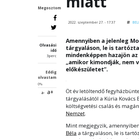
miatt
Megosztom
2022. szeptember 27. - 17:37
BEL
Amennyiben a jelenleg Mos
Olvasási
tárgyaláson, le is tartóz
idő
mindenképpen hazajön az í
3perc
„amikor kimondják, nem v
előkészületet”.
Eddig
olvastam
0%
Öt év letöltendő fegyházbünteté
a+
a-
tárgyalásától a Kúria Kovács B
költségvetési csalás és magán
Nemzet
.
Mint megjegyzik, amennyiben 
Béla
a tárgyaláson, le is tart