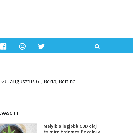
026. augusztus 6. , Berta, Bettina
LVASOTT
Melyik a legjobb CBD olaj
és mire érdemes figyelni a