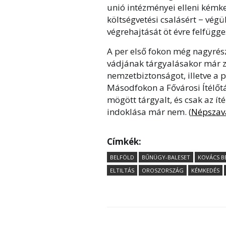
unió intézményei elleni kémked
költségvetési csalásért − végü
végrehajtását öt évre felfügge
A per első fokon még nagyrészt
vádjának tárgyalásakor már zá
nemzetbiztonságot, illetve a p
Másodfokon a Fővárosi Ítélőt
mögött tárgyalt, és csak az íté
indoklása már nem. (
Népszav
Címkék:
BELFÖLD
BŰNÜGY-BALESET
KOVÁCS B
ELTILTÁS
OROSZORSZÁG
KÉMKEDÉS