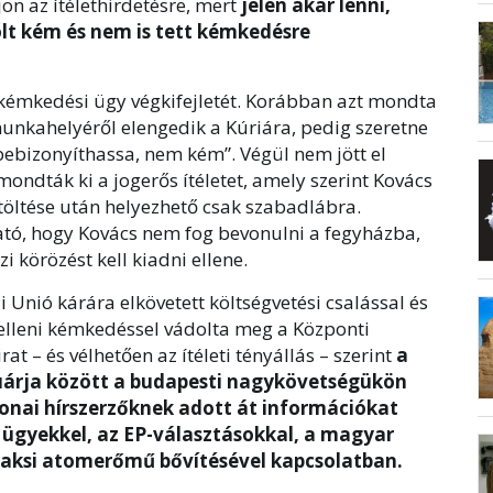
 az ítélethirdetésre, mert
jelen akar lenni,
lt kém és nem is tett kémkedésre
kémkedési ügy végkifejletét. Korábban azt mondta
unkahelyéről elengedik a Kúriára, pedig szeretne
 bebizonyíthassa, nem kém”. Végül nem jött el
ondták ki a jogerős ítéletet, amely szerint Kovács
öltése után helyezhető csak szabadlábra.
ató, hogy Kovács nem fog bevonulni a fegyházba,
 körözést kell kiadni ellene.
Unió kárára elkövetett költségvetési csalással és
elleni kémkedéssel vádolta meg a Központi
 – és vélhetően az ítéleti tényállás – szerint
a
ruárja között a budapesti nagykövetségükön
onai hírszerzőknek adott át információkat
 ügyekkel, az EP-választásokkal, a magyar
a paksi atomerőmű bővítésével kapcsolatban.