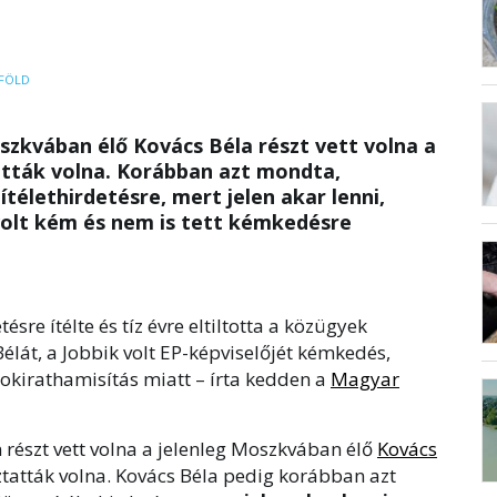
FÖLD
zkvában élő Kovács Béla részt vett volna a
tatták volna. Korábban azt mondta,
télethirdetésre, mert jelen akar lenni,
olt kém és nem is tett kémkedésre
sre ítélte és tíz évre eltiltotta a közügyek
élát, a Jobbik volt EP-képviselőjét kémkedés,
okirathamisítás miatt – írta kedden a
Magyar
részt vett volna a jelenleg Moszkvában élő
Kovács
óztatták volna. Kovács Béla pedig korábban azt