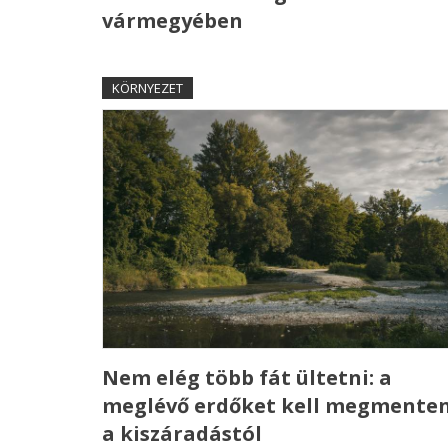
vármegyében
KÖRNYEZET
Nem elég több fát ültetni: a
meglévő erdőket kell megmenten
a kiszáradástól