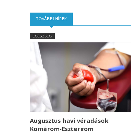
TOVÁBBI HÍREK
(AKTÍV FÜL)
EGÉSZSÉG
Augusztus havi véradások
Komárom-Esztergom