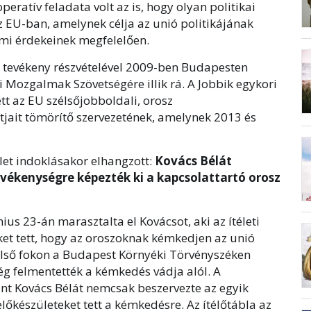
peratív feladata volt az is, hogy olyan politikai
z EU-ban, amelynek célja az unió politikájának
mi érdekeinek megfelelően.
ács tevékeny részvételével 2009-ben Budapesten
 Mozgalmak Szövetségére illik rá. A Jobbik egykori
tt az EU szélsőjobboldali, orosz
tjait tömörítő szervezetének, amelynek 2013 és
élet indoklásakor elhangzott:
Kovács Bélát
evékenységre képezték ki a kapcsolattartó orosz
nius 23-án marasztalta el Kovácsot, aki az ítéleti
eket tett, hogy az oroszoknak kémkedjen az unió
első fokon a Budapest Környéki Törvényszéken
 felmentették a kémkedés vádja alól. A
rint Kovács Bélát nemcsak beszervezte az egyik
lőkészületeket tett a kémkedésre. Az ítélőtábla az