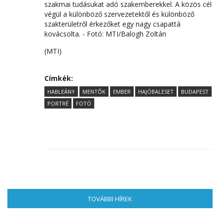
szakmai tudásukat adó szakemberekkel. A közös cél
végül a különböző szervezetektől és különböző
szakterületről érkezőket egy nagy csapattá
kovácsolta. - Fotó: MTI/Balogh Zoltán
(MTI)
Címkék:
HABLEÁNY
MENTŐK
EMBER
HAJÓBALESET
BUDAPEST
PORTRÉ
FOTÓ
TOVÁBBI HÍREK
(AKTÍV FÜL)