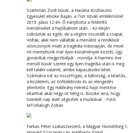
Szathmári Zsolt búvár, a Havária Közhasznú
Egyesület elnöke Baján, a Türr István emlékműnél
2019. július 12-én. Ő irányította a felderítő
merüléseket a hajóbaleset után. - Az elején
szikráztak az egók, de a végére összeállt a csapat.
Voltak, akik nem vállalták a merülést a rendkívüli
vízviszonyok miatt a tragédia másnapján, de mivel
mi mentettünk már ilyen körülmények között, úgy
gondoltuk megpróbáljuk - mondja. A harminc éve
merülő búvár szerint egy ilyen tragédia után is meg
kell találni valamit, amibe kapaszkodni lehet.
Számukra ezt az összefogás, a bátorság, a kitartás,
a küzdelem, az önfeláldozás és az elengedés
jelentette. Egy Hableány méretű hajó mentése
eltarthat akár négy-öt hétig is. Büszke arra, hogy
tizenkét nap alatt végeztek a munkával. - Fotó:
MTI/Balogh Zoltán
Farkas Péter szakaszvezető, a Magyar Honvédség 1.
Honvéd Tűzszerész és Hadihajós Ezred