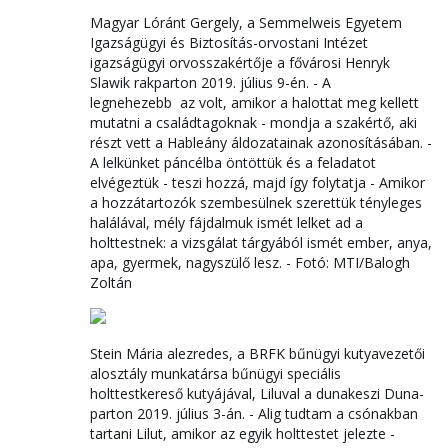
Magyar Lóránt Gergely, a Semmelweis Egyetem
Igazságügyi és Biztosítás-orvostani Intézet
igazságügyi orvosszakértője a fővárosi Henryk
Slawik rakparton 2019. július 9-én. - A
legnehezebb az volt, amikor a halottat meg kellett
mutatni a családtagoknak - mondja a szakértő, aki
részt vett a Hableány áldozatainak azonosításában. -
A lelkünket páncélba öntöttük és a feladatot
elvégeztük - teszi hozzá, majd így folytatja - Amikor
a hozzátartozók szembesülnek szerettük tényleges
halálával, mély fájdalmuk ismét lelket ad a
holttestnek: a vizsgálat tárgyából ismét ember, anya,
apa, gyermek, nagyszülő lesz. - Fotó: MTI/Balogh
Zoltán
Stein Mária alezredes, a BRFK bűnügyi kutyavezetői
alosztály munkatársa bűnügyi speciális
holttestkereső kutyájával, Liluval a dunakeszi Duna-
parton 2019. július 3-án. - Alig tudtam a csónakban
tartani Lilut, amikor az egyik holttestet jelezte -