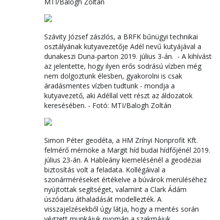
MTI/Balogh Zoltán
Szávity József zászlós, a BRFK bűnügyi technikai
osztályának kutyavezetője Adél nevű kutyájával a
dunakeszi Duna-parton 2019. július 3-án. - A kihívást
az jelentette, hogy ilyen erős sodrású vízben még
nem dolgoztunk élesben, gyakorolni is csak
áradásmentes vízben tudtunk - mondja a
kutyavezető, aki Adéllal vett részt az áldozatok
keresésében. - Fotó: MTI/Balogh Zoltán
Simon Péter geodéta, a HM Zrínyi Nonprofit Kft.
felmérő mérnöke a Margit híd budai hídfőjénél 2019.
július 23-án. A Hableány kiemelésénél a geodéziai
biztosítás volt a feladata. Kollégáival a
szonárméréseket értékelve a búvárok merüléséhez
nyújtottak segítséget, valamint a Clark Ádám
úszódaru áthaladását modellezték. A
visszajelzésekből úgy látja, hogy a mentés során
végzett munkájuk nyomán a szakmájuk