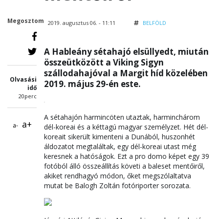
Megosztom
2019. augusztus 06. - 11:11
BELFÖLD
A Hableány sétahajó elsüllyedt, miután
összeütközött a Viking Sigyn
szállodahajóval a Margit híd közelében
Olvasási
2019. május 29-én este.
idő
20perc
A sétahajón harmincöten utaztak, harminchárom
a+
a-
dél-koreai és a kéttagú magyar személyzet. Hét dél-
koreait sikerült kimenteni a Dunából, huszonhét
áldozatot megtaláltak, egy dél-koreai utast még
keresnek a hatóságok. Ezt a pro domo képet egy 39
fotóból álló összeállítás követi a baleset mentőiről,
akiket rendhagyó módon, őket megszólaltatva
mutat be Balogh Zoltán fotóriporter sorozata.