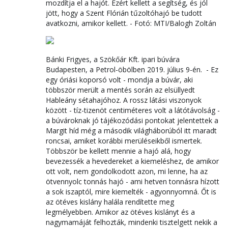
mozdítja el a hajót. Ezért kellett a segítség, és jól
jött, hogy a Szent Flórián tűzoltóhajó be tudott
avatkozni, amikor kellett. - Fotó: MTI/Balogh Zoltán
Bánki Frigyes, a Szökőár Kft. ipari búvára
Budapesten, a Petrol-öbölben 2019. július 9-én. - Ez
egy óriási koporsó volt - mondja a búvár, aki
többször merült a mentés során az elsüllyedt
Hableány sétahajóhoz. A rossz látási viszonyok
között - tíz-tizenöt centiméteres volt a látótávolság -
a búvároknak jó tájékozódási pontokat jelentettek a
Margit híd még a második világháborúból itt maradt
roncsai, amiket korábbi merüléseikből ismertek.
Többször be kellett mennie a hajó alá, hogy
bevezessék a hevedereket a kiemeléshez, de amikor
ott volt, nem gondolkodott azon, mi lenne, ha az
ötvennyolc tonnás hajó - ami hetven tonnásra hízott
a sok iszaptól, mire kiemelték - agyonnyomná. Őt is
az ötéves kislány halála rendítette meg
legmélyebben. Amikor az ötéves kislányt és a
nagymamáját felhozták, mindenki tisztelgett nekik a