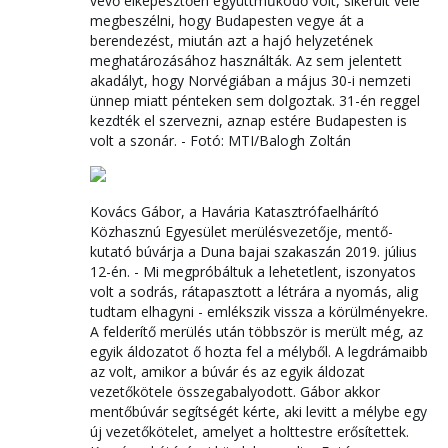
vevő elképesztően együttműködő volt, sikerült vele
megbeszélni, hogy Budapesten vegye át a
berendezést, miután azt a hajó helyzetének
meghatározásához használták. Az sem jelentett
akadályt, hogy Norvégiában a május 30-i nemzeti
ünnep miatt pénteken sem dolgoztak. 31-én reggel
kezdték el szervezni, aznap estére Budapesten is
volt a szonár. - Fotó: MTI/Balogh Zoltán
Kovács Gábor, a Havária Katasztrófaelhárító
Közhasznú Egyesület merülésvezetője, mentő-
kutató búvárja a Duna bajai szakaszán 2019. július
12-én. - Mi megpróbáltuk a lehetetlent, iszonyatos
volt a sodrás, rátapasztott a létrára a nyomás, alig
tudtam elhagyni - emlékszik vissza a körülményekre.
A felderítő merülés után többször is merült még, az
egyik áldozatot ő hozta fel a mélyből. A legdrámaibb
az volt, amikor a búvár és az egyik áldozat
vezetőkötele összegabalyodott. Gábor akkor
mentőbúvár segítségét kérte, aki levitt a mélybe egy
új vezetőkötelet, amelyet a holttestre erősítettek.