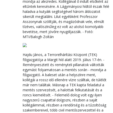
mondja az alezredes. Kollégáival ő indult elsőként az
eltűntek keresésére. A Lágymányosi hídtól észak felé
haladva a kutyáik segítségével három áldozatot
sikerült megtalálni. Lilut egyébként Professzor
Asszonynak szólítják, és magázódnak vele, elmúlt
tízéves, valószínűleg ez volt az utolsó komolyabb
bevetése, mert jövőre nyugdíjazzák. - Fotó:
MTI/Balogh Zoltán
Hajdu János, a Terrorelhárítási Központ (TEK)
főigazgatója a Margit híd alatt 2019. július 17-én. -
Reményvesztett és reményteli pillanatok váltották
egymást folyamatosan a mentés során - mondja a
főigazgató. A baleset után a helyszínre ment,
kollégái a rossz idő ellenére vízre szálltak, de túlélőt
már nem találtak. Másnap a TEK kapta feladatul a
mentés szervezését, a halottak felkutatását és a
roncs kiemelését. - Felemelő dolog volt egy ilyen
nagyszerű csapattal dolgozni, részben a saját
kollégáimmal, részben a rendőrség és a tűzoltóság
szakembereivel, több civil mentőszervezettel és a