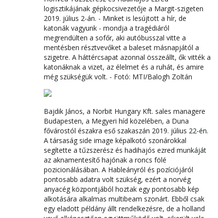
logisztikájának gépkocsivezetője a Margit-szigeten
2019. július 2-án. - Minket is lesújtott a hír, de
katonák vagyunk - mondja a tragédiáról
megrendülten a sofőr, aki autóbusszal vitte a
mentésben résztvevőket a baleset másnapjától a
szigetre. A háttércsapat azonnal összeállt, ők vitték a
katonáknak a vizet, az élelmet és a ruhát, és amire
még szükségük volt. - Fotó: MTI/Balogh Zoltán
Bajdik János, a Norbit Hungary Kft. sales managere
Budapesten, a Megyeri híd közelében, a Duna
fővárostól északra eső szakaszán 2019. július 22-én.
A társaság side image képalkotó szonárokkal
segítette a tűzszerész és hadihajós ezred munkáját
az aknamentesítő hajónak a roncs fölé
pozicionálásában. A Hableányról és pozíciójáról
pontosabb adatra volt szükség, ezért a norvég
anyacég központjából hoztak egy pontosabb kép
alkotására alkalmas multibeam szonárt. Ebből csak
egy eladott példány állt rendelkezésre, de a holland