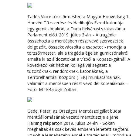
Tarlós Vince törzsőrmester, a Magyar Honvédség 1.
Honvéd Tűzszerész és Hadihajós Ezred katonája
egy gumicsónakon, a Duna belvárosi szakaszán a
Parlament előtt 2019. július 3-án. - A tragédia
összehozta a mentésben részt vevő szervezetek
dolgozóit, összekovácsolta a csapatot - mondja a
törzsőrmester, aki a tragédia éjjelén gumicsónakról
emelte ki az áldozatokat a vízből a Kopaszi-gátnál. A
következő két hétben kollégáival segített a
tűzoltóknak, rendőröknek, katonáknak, a
Terrorelhárítási Központ (TEK) munkatársainak,
valamint a mentésben részt vevő dél-koreaiaknak. -
Fotó: MTI/Balogh Zoltán
Gedei Péter, az Országos Mentőszolgálat budai
mentőállomásának vezető mentőtisztje a Jane
Haining rakparton 2019. július 24-én. - Sokan
meghaltak és csak kevés emberen lehetett segíteni.
Ez volt a legnehezebb ennél a tragédiánál - mondja a