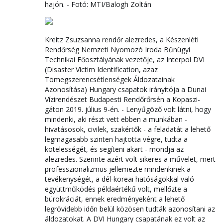
hajón. - Fotó: MTI/Balogh Zoltán
Kreitz Zsuzsanna rendőr alezredes, a Készenléti
Rendőrség Nemzeti Nyomozó Iroda Bűnügyi
Technikai Főosztályának vezetője, az Interpol DVI
(Disaster Victim Identification, azaz
Tömegszerencsétlenségek Áldozatainak
Azonosítása) Hungary csapatok irányítója a Dunai
Vízirendészet Budapesti Rendőrőrsén a Kopaszi-
gáton 2019. július 9-én. - Lenyűgöző volt látni, hogy
mindenki, aki részt vett ebben a munkában -
hivatásosok, civilek, szakértők - a feladatát a lehető
legmagasabb szinten hajtotta végre, tudta a
kötelességét, és segíteni akart - mondja az
alezredes. Szerinte azért volt sikeres a művelet, mert
professzionalizmus jellemezte mindenkinek a
tevékenységét, a dél-koreai hatóságokkal való
együttműködés példaértékű volt, mellőzte a
bürokráciát, ennek eredményeként a lehető
legrövidebb időn belül közösen tudták azonosítani az
áldozatokat. A DVI Hungary csapatának ez volt az