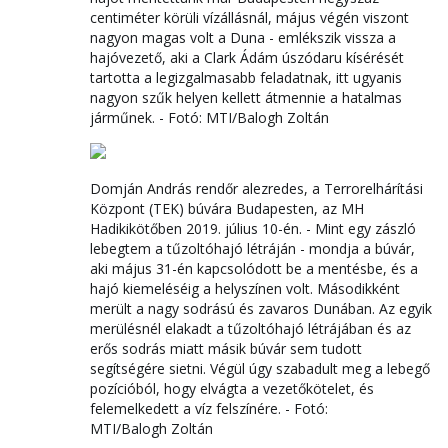
centiméter körüli vízállásnál, május végén viszont
nagyon magas volt a Duna - emlékszik vissza a
hajóvezető, aki a Clark Ádám úszódaru kísérését
tartotta a legizgalmasabb feladatnak, itt ugyanis
nagyon szűk helyen kellett átmennie a hatalmas
járműnek. - Fotó: MTI/Balogh Zoltán
Domján András rendőr alezredes, a Terrorelhárítási
Központ (TEK) búvára Budapesten, az MH
Hadikikötőben 2019. július 10-én. - Mint egy zászló
lebegtem a tűzoltóhajó létráján - mondja a búvár,
aki május 31-én kapcsolódott be a mentésbe, és a
hajó kiemeléséig a helyszínen volt. Másodikként
merült a nagy sodrású és zavaros Dunában. Az egyik
merülésnél elakadt a tűzoltóhajó létrájában és az
erős sodrás miatt másik búvár sem tudott
segítségére sietni. Végül úgy szabadult meg a lebegő
pozícióból, hogy elvágta a vezetőkötelet, és
felemelkedett a víz felszínére. - Fotó:
MTI/Balogh Zoltán