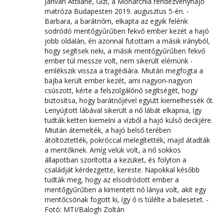
Jánvári Attiláné, Gizi, a Monarchia rendezvényhajó
matróza Budapesten 2019. augusztus 5-én. -
Barbara, a barátnőm, elkapta az egyik felénk
sodródó mentőgyűrűben fekvő ember kezét a hajó
jobb oldalán, én azonnal futottam a másik irányból,
hogy segítsek neki, a másik mentőgyűrűben fekvő
ember túl messze volt, nem sikerült elérnünk -
emlékszik vissza a tragédiára. Miután megfogta a
bajba került ember kezét, ami nagyon-nagyon
csúszott, kérte a felszolgálónő segítségét, hogy
biztosítsa, hogy barátnőjével együtt kiemelhessék őt.
Lenyújtott lábával sikerült a nő lábát elkapnia, így
tudták ketten kiemelni a vízből a hajó külső deckjére.
Miután átemelték, a hajó belső terében
átöltöztették, pokróccal melegítették, majd átadták
a mentőknek. Amíg velük volt, a nő sokkos
állapotban szorította a kezüket, és folyton a
családját kérdezgette, kereste. Napokkal később
tudták meg, hogy az elsodródott ember a
mentőgyűrűben a kimentett nő lánya volt, akit egy
mentőcsónak fogott ki, így ő is túlélte a balesetet. -
Fotó: MTI/Balogh Zoltán