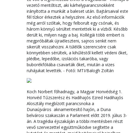
vezető mentőtiszt, aki kárhelyparancsnokként
irányította a munkát a baleset után. Bajtársaival este
fél tízkor érkeztek a helyszínre. Az első információk
még arról szóltak, hogy felborult egy csónak, és
három könnyű sérültet mentettek ki a vízből. Később
derült ki, milyen nagy a baj. Kollégái több embert is
megpróbáltak újraéleszteni, sajnos senkit nem
sikerült visszahozni. A túlélők szerencsére csak
könnyebben sérültek, a kihűléstől kellett védeni őket,
plédbe, lepedőbe, izolációs takaróba, vagy
buborékfóliába csavarták őket, miután a vizes
ruhájukat levették. - Fotó: MTI/Balogh Zoltán
Koch Norbert főhadnagy, a Magyar Honvédség 1.
Honvéd Tűzszerész és Hadihajós Ezred Hadihajós
Alosztály megbízott parancsnoka a
Dunaújváros aknamentesítő hajón, a Duna
belvárosi szakaszán a Parlament előtt 2019. július 3-
án. A tragédia éjszakáján a többi mentésben részt
vevő szervezettel együttműködve segítette a