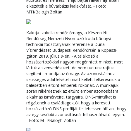
kutatást és mentést, majd bajtársaival hajnalban
elkezdték a búvárbázis kialakítását. - Fotó:
MTI/Balogh Zoltán
Kakuja Izabella rendőr őrnagy, a Készenléti
Rendőrség Nemzeti Nyomozó Iroda bűnügyi
technikai főosztályának referense a Dunai
Vízirendészet Budapesti Rendőrőrsén a Kopaszi-
gáton 2019. július 9-én. - A találkozó a
hozzátartozókkal nagyon megérintett minket, mert
láttuk a szenvedésüket, de nem tudtunk rajtuk
segíteni - mondja az őrnagy. Az azonosításhoz
szükséges adatfelvétel miatt kellett felkeresniük a
balesetben eltűnt emberek rokonait. A munkájuk
során rákérdeznek az eltűnt ember azonosításra
alkalmas ismérveire, tárgyaira, DNS-mintákat is
rögzítenek a családtagoktól, hogy a keresett
hozzátartózó DNS-profilját fel lehessen állítani, hogy
az egy későbbi azonosításnál felhasználható legyen.
- Fotó: MTI/Balogh Zoltán