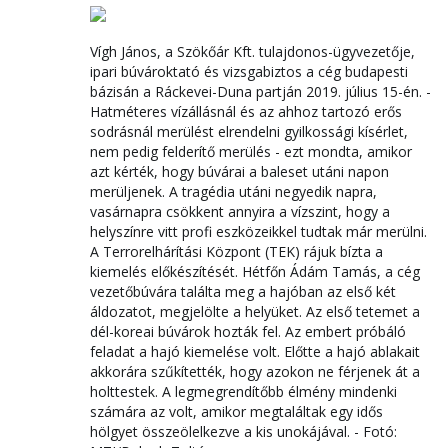
Vígh János, a Szökőár Kft. tulajdonos-ügyvezetője,
ipari búvároktató és vizsgabiztos a cég budapesti
bázisán a Ráckevei-Duna partján 2019. július 15-én. -
Hatméteres vízállásnál és az ahhoz tartozó erős
sodrásnál merülést elrendelni gyilkossági kísérlet,
nem pedig felderítő merülés - ezt mondta, amikor
azt kérték, hogy búvárai a baleset utáni napon
merüljenek. A tragédia utáni negyedik napra,
vasárnapra csökkent annyira a vízszint, hogy a
helyszínre vitt profi eszközeikkel tudtak már merülni.
A Terrorelhárítási Központ (TEK) rájuk bízta a
kiemelés előkészítését. Hétfőn Ádám Tamás, a cég
vezetőbúvára találta meg a hajóban az első két
áldozatot, megjelölte a helyüket. Az első tetemet a
dél-koreai búvárok hozták fel. Az embert próbáló
feladat a hajó kiemelése volt. Előtte a hajó ablakait
akkorára szűkítették, hogy azokon ne férjenek át a
holttestek. A legmegrendítőbb élmény mindenki
számára az volt, amikor megtaláltak egy idős
hölgyet összeölelkezve a kis unokájával. - Fotó: