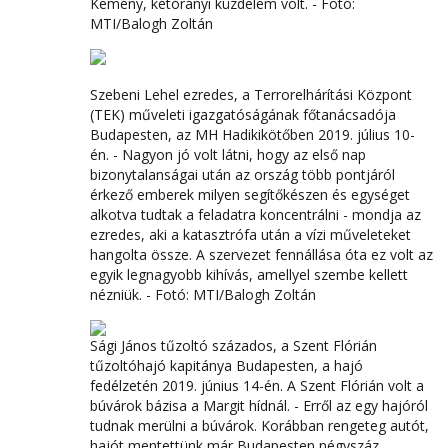
Kemény, kétórányi küzdelem volt. - Fotó:
MTI/Balogh Zoltán
Szebeni Lehel ezredes, a Terrorelhárítási Központ
(TEK) műveleti igazgatóságának főtanácsadója
Budapesten, az MH Hadikikötőben 2019. július 10-
én. - Nagyon jó volt látni, hogy az első nap
bizonytalanságai után az ország több pontjáról
érkező emberek milyen segítőkészen és egységet
alkotva tudtak a feladatra koncentrálni - mondja az
ezredes, aki a katasztrófa után a vízi műveleteket
hangolta össze. A szervezet fennállása óta ez volt az
egyik legnagyobb kihívás, amellyel szembe kellett
nézniük. - Fotó: MTI/Balogh Zoltán
Sági János tűzoltó százados, a Szent Flórián
tűzoltóhajó kapitánya Budapesten, a hajó
fedélzetén 2019. június 14-én. A Szent Flórián volt a
búvárok bázisa a Margit hídnál. - Erről az egy hajóról
tudnak merülni a búvárok. Korábban rengeteg autót,
hajót mentettünk már Budapesten négyszáz