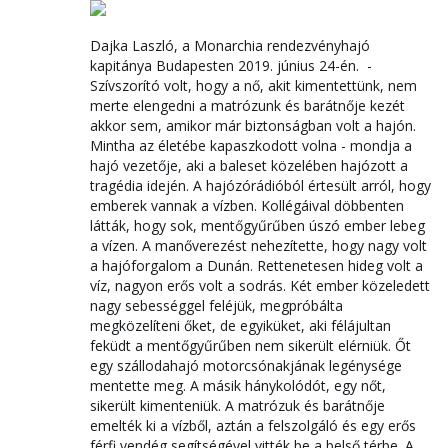
Dajka Laszló, a Monarchia rendezvényhajó
kapitánya Budapesten 2019. június 24-én. -
Szívszorító volt, hogy a nő, akit kimentettünk, nem
merte elengedni a matrózunk és barátnője kezét
akkor sem, amikor már biztonságban volt a hajón.
Mintha az életébe kapaszkodott volna - mondja a
hajó vezetője, aki a baleset közelében hajózott a
tragédia idején. A hajózórádióból értesült arról, hogy
emberek vannak a vízben. Kollégáival döbbenten
látták, hogy sok, mentőgyűrűben úszó ember lebeg
a vízen. A manőverezést nehezítette, hogy nagy volt
a hajóforgalom a Dunán. Rettenetesen hideg volt a
víz, nagyon erős volt a sodrás. Két ember közeledett
nagy sebességgel feléjük, megpróbálta
megközelíteni őket, de egyiküket, aki félájultan
feküdt a mentőgyűrűben nem sikerült elérniük. Őt
egy szállodahajó motorcsónakjának legénysége
mentette meg. A másik hánykolódót, egy nőt,
sikerült kimenteniük. A matrózuk és barátnője
emelték ki a vízből, aztán a felszolgáló és egy erős
férfi vendég segítségével vitték be a belső térbe. A