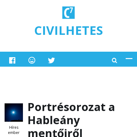
Ugrás a tartalomra
CIVILHETES
Portrésorozat a
Hableány
Híres
mentőiről
ember