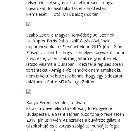
felszereléssel segítették a dél-koreai és magyar
búvárokat, fóliával takarták el a holttestek
kiemelését. - Fotó: MTI/Balogh Zoltán
Szabó Zsolt, a Magyar Honvédség 86. Szolnok
Helikopter Bázis Rubik szállító zászlóaljának
rajparancsnoka az Erzsébet hídon 2019. július 2-án. -
Először az tűnt fel, hogy személyes tárgyakat sodor
a víz, és egyszer csak megláttam egy embernek
látszó valamit a Dunában - idézi fel a repülés során
történteket - Amíg a vízi rendőrök nem emelték ki,
nem is voltunk biztosak benne, hogy egy áldozatot
találtunk. - Fotó: MTI/Balogh Zoltán
Kanyó Ferenc ezredes, a fővárosi
katasztrófavédelem tűzoltósági főfelügyelője
Budapesten, a Szent Flórián tűzoltóhajó fedélzetén
2019. június 14-én. Az ezredes a búvárszolgálat, a
tűzoltóhajó és a kutyás szolgálat munkáját fogta