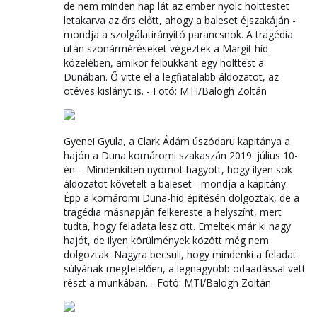
de nem minden nap lát az ember nyolc holttestet
letakarva az őrs előtt, ahogy a baleset éjszakáján -
mondja a szolgálatirányító parancsnok. A tragédia
után szonárméréseket végeztek a Margit híd
közelében, amikor felbukkant egy holttest a
Dunában. Ő vitte el a legfiatalabb áldozatot, az
ötéves kislányt is. - Fotó: MTI/Balogh Zoltán
Gyenei Gyula, a Clark Ádám úszódaru kapitánya a
hajón a Duna komáromi szakaszán 2019. július 10-
én. - Mindenkiben nyomot hagyott, hogy ilyen sok
áldozatot követelt a baleset - mondja a kapitány.
Épp a komáromi Duna-híd építésén dolgoztak, de a
tragédia másnapján felkereste a helyszínt, mert
tudta, hogy feladata lesz ott. Emeltek már ki nagy
hajót, de ilyen körülmények között még nem
dolgoztak. Nagyra becsüli, hogy mindenki a feladat
súlyának megfelelően, a legnagyobb odaadással vett
részt a munkában. - Fotó: MTI/Balogh Zoltán