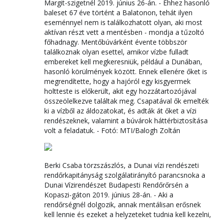
Margit-szigetnél 2019. június 26-án. - Ehhez hasonló
baleset 67 éve történt a Balatonon, tehát ilyen
eseménnyel nem is találkozhatott olyan, aki most
aktívan részt vett a mentésben - mondja a tűzoltó
főhadnagy. Mentőbúvárként évente többször
találkoznak olyan esettel, amikor vízbe fulladt
embereket kell megkeresniük, például a Dunában,
hasonló körülmények között. Ennek ellenére őket is
megrendítette, hogy a hajóról egy kisgyermek
holtteste is előkerült, akit egy hozzátartozójával
összeölelkezve találtak meg. Csapatával ők emelték
ki a vízből az áldozatokat, és adták át őket a vízi
rendészeknek, valamint a búvárok háttérbiztosítása
volt a feladatuk. - Fotó: MTI/Balogh Zoltán
Berki Csaba törzszászlós, a Dunai vízi rendészeti
rendőrkapitányság szolgálatirányító parancsnoka a
Dunai Vízirendészet Budapesti Rendőrőrsén a
Kopaszi-gáton 2019. június 28-án. - Aki a
rendőrségnél dolgozik, annak mentálisan erősnek
kell lennie és ezeket a helyzeteket tudnia kell kezelni,