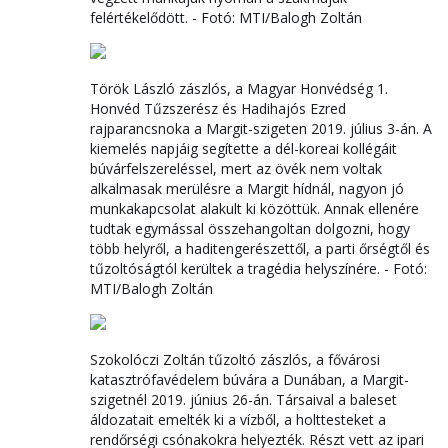
felértékelődött. - Fotó: MTI/Balogh Zoltán
Török László zászlós, a Magyar Honvédség 1.
Honvéd Tűzszerész és Hadihajós Ezred
rajparancsnoka a Margit-szigeten 2019. július 3-án. A
kiemelés napjáig segítette a dél-koreai kollégáit
búvárfelszereléssel, mert az övék nem voltak
alkalmasak merülésre a Margit hídnál, nagyon jó
munkakapcsolat alakult ki közöttük. Annak ellenére
tudtak egymással összehangoltan dolgozni, hogy
több helyről, a haditengerészettől, a parti őrségtől és
tűzoltóságtól kerültek a tragédia helyszínére. - Fotó:
MTI/Balogh Zoltán
Szokolóczi Zoltán tűzoltó zászlós, a fővárosi
katasztrófavédelem búvára a Dunában, a Margit-
szigetnél 2019. június 26-án. Társaival a baleset
áldozatait emelték ki a vízből, a holttesteket a
rendőrségi csónakokra helyezték. Részt vett az ipari