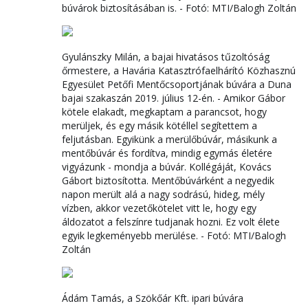
búvárok biztosításában is. - Fotó: MTI/Balogh Zoltán
Gyulánszky Milán, a bajai hivatásos tűzoltóság
őrmestere, a Havária Katasztrófaelhárító Közhasznú
Egyesület Petőfi Mentőcsoportjának búvára a Duna
bajai szakaszán 2019. július 12-én. - Amikor Gábor
kötele elakadt, megkaptam a parancsot, hogy
merüljek, és egy másik kötéllel segítettem a
feljutásban. Egyikünk a merülőbúvár, másikunk a
mentőbúvár és fordítva, mindig egymás életére
vigyázunk - mondja a búvár. Kollégáját, Kovács
Gábort biztosította. Mentőbúvárként a negyedik
napon merült alá a nagy sodrású, hideg, mély
vízben, akkor vezetőkötelet vitt le, hogy egy
áldozatot a felszínre tudjanak hozni. Ez volt élete
egyik legkeményebb merülése. - Fotó: MTI/Balogh
Zoltán
Ádám Tamás, a Szökőár Kft. ipari búvára