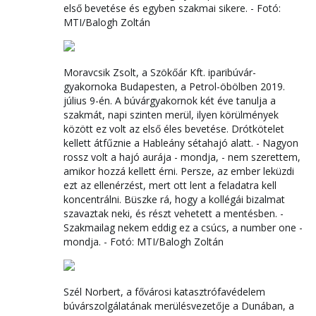
első bevetése és egyben szakmai sikere. - Fotó:
MTI/Balogh Zoltán
Moravcsik Zsolt, a Szökőár Kft. iparibúvár-
gyakornoka Budapesten, a Petrol-öbölben 2019.
július 9-én. A búvárgyakornok két éve tanulja a
szakmát, napi szinten merül, ilyen körülmények
között ez volt az első éles bevetése. Drótkötelet
kellett átfűznie a Hableány sétahajó alatt. - Nagyon
rossz volt a hajó aurája - mondja, - nem szerettem,
amikor hozzá kellett érni. Persze, az ember leküzdi
ezt az ellenérzést, mert ott lent a feladatra kell
koncentrálni. Büszke rá, hogy a kollégái bizalmat
szavaztak neki, és részt vehetett a mentésben. -
Szakmailag nekem eddig ez a csúcs, a number one -
mondja. - Fotó: MTI/Balogh Zoltán
Szél Norbert, a fővárosi katasztrófavédelem
búvárszolgálatának merülésvezetője a Dunában, a