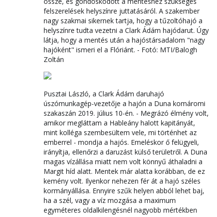
össze, és gondoskodott a mentéshez szükséges
felszerelések helyszínre juttatásáról. A szakember
nagy szakmai sikernek tartja, hogy a tűzoltóhajó a
helyszínre tudta vezetni a Clark Ádám hajódarut. Úgy
látja, hogy a mentés után a hajóstársadalom "nagy
hajóként" ismeri el a Flóriánt. - Fotó: MTI/Balogh
Zoltán
Pusztai László, a Clark Ádám daruhajó
úszómunkagép-vezetője a hajón a Duna komáromi
szakaszán 2019. július 10-én. - Megrázó élmény volt,
amikor megláttam a Hableány halott kapitányát,
mint kolléga szembesültem vele, mi történhet az
emberrel - mondja a hajós. Emeléskor ő felügyeli,
irányítja, ellenőrzi a daruzást külső területről. A Duna
magas vízállása miatt nem volt könnyű áthaladni a
Margit híd alatt. Mentek már alatta korábban, de ez
kemény volt. Ilyenkor nehezen fér át a hajó széles
kormányállása. Ennyire szűk helyen abból lehet baj,
ha a szél, vagy a víz mozgása a maximum
egyméteres oldalkilengésnél nagyobb mértékben