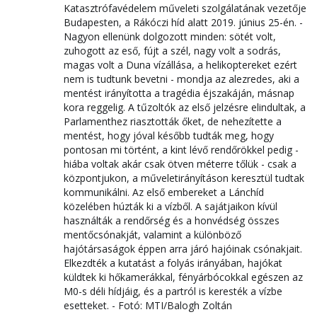
Katasztrófavédelem műveleti szolgálatának vezetője
Budapesten, a Rákóczi híd alatt 2019. június 25-én. -
Nagyon ellenünk dolgozott minden: sötét volt,
zuhogott az eső, fújt a szél, nagy volt a sodrás,
magas volt a Duna vízállása, a helikoptereket ezért
nem is tudtunk bevetni - mondja az alezredes, aki a
mentést irányította a tragédia éjszakáján, másnap
kora reggelig. A tűzoltók az első jelzésre elindultak, a
Parlamenthez riasztották őket, de nehezítette a
mentést, hogy jóval később tudták meg, hogy
pontosan mi történt, a kint lévő rendőrökkel pedig -
hiába voltak akár csak ötven méterre tőlük - csak a
központjukon, a műveletirányításon keresztül tudtak
kommunikálni. Az első embereket a Lánchíd
közelében húzták ki a vízből. A sajátjaikon kívül
használták a rendőrség és a honvédség összes
mentőcsónakját, valamint a különböző
hajótársaságok éppen arra járó hajóinak csónakjait.
Elkezdték a kutatást a folyás irányában, hajókat
küldtek ki hőkamerákkal, fényárbócokkal egészen az
M0-s déli hídjáig, és a partról is keresték a vízbe
esetteket. - Fotó: MTI/Balogh Zoltán