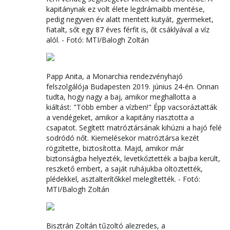
kapitánynak ez volt élete legdrámaibb mentése,
pedig negyven év alatt mentett kutyát, gyermeket,
fiatalt, sőt egy 87 éves férfit is, őt csáklyával a víz
alól. - Fotó: MTI/Balogh Zoltán
Papp Anita, a Monarchia rendezvényhajó
felszolgálója Budapesten 2019. június 24-én. Onnan
tudta, hogy nagy a baj, amikor meghallotta a
kiáltást: "Több ember a vízben!" Épp vacsoráztatták
a vendégeket, amikor a kapitány riasztotta a
csapatot. Segített matróztársának kihúzni a hajó felé
sodródó nőt. Kiemelésekor matróztársa kezét
rögzítette, biztosította. Majd, amikor már
biztonságba helyezték, levetkőztették a bajba került,
reszkető embert, a saját ruhájukba öltöztették,
plédekkel, asztalterítőkkel melegítették. - Fotó:
MTI/Balogh Zoltán
Bisztrán Zoltán tűzoltó alezredes, a