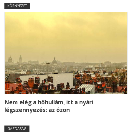
KÖRNYEZET
Nem elég a hőhullám, itt a nyári
légszennyezés: az ózon
GAZDASÁG