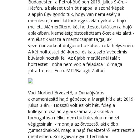
Budapesten, a Petrol-öbölben 2019. július 9-én. -
Hétfőn, a baleset után öt nappal a szonárképek
alapján úgy gondoltuk, hogy van némi esély a
merülésre, mivel láttunk egy szélárnyékot a hajó
mellett. Alámerültem, két holttestet találtam a hajó
ablakában, kiemelésig biztosítottam őket a víz alatt -
emlékszik vissza a mentőcsapat tagja, aki
vezetőbúvárként dolgozott a katasztrófa helyszínén.
A két holttestet dél-koreai és katasztófavédelmis
búvárok hozták fel. Az újabb merülésnél talált
holttestet - noha nem volt a feladata - ő maga
juttatta fel. - Fotó: MTI/Balogh Zoltán
Váci Norbert őrvezető, a Dunaújváros
aknamentesítő hajó gépésze a Margit híd alatt 2019.
július 3-án. - Hosszú volt ez két hét, főleg a
kollégáim családtagjai számára, akiknek a
támogatása nélkül nem tudtuk volna mindezt
végigcsinálni - mondja az őrvezető, aki előbb
gumicsónakból, majd a hajó fedélzetéről vett részt a
mentésben. Kollégáival együtt technikai