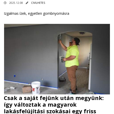
2025.12.08
CIVILHETES
Izgalmas ízek, egyetlen gombnyomásra
Csak a saját fejünk után megyünk:
így változtak a magyarok
lakásfelújítási szokásai egy friss