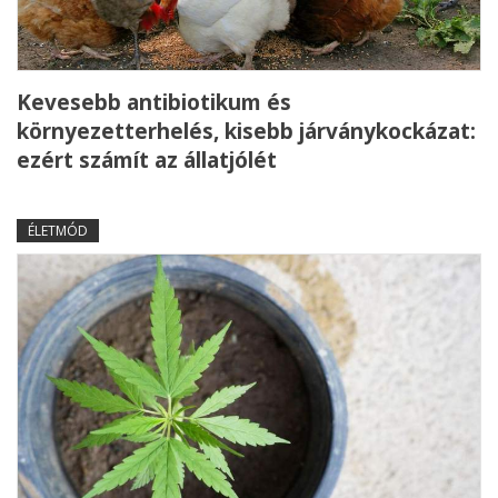
Kevesebb antibiotikum és
környezetterhelés, kisebb járványkockázat:
ezért számít az állatjólét
ÉLETMÓD