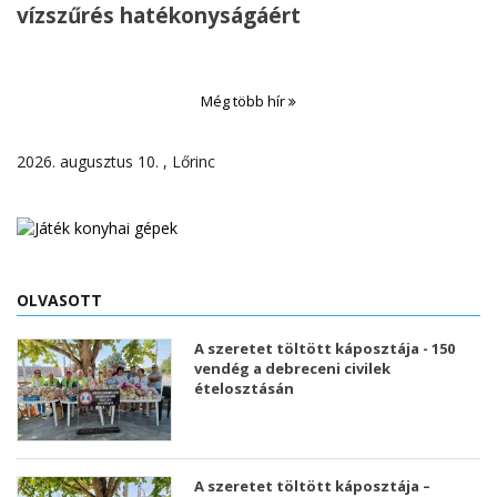
vízszűrés hatékonyságáért
Még több hír
2026. augusztus 10. , Lőrinc
OLVASOTT
A szeretet töltött káposztája - 150
vendég a debreceni civilek
ételosztásán
A szeretet töltött káposztája –