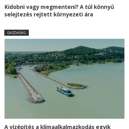
Kidobni vagy megmenteni? A túl könnyű
selejtezés rejtett környezeti ára
GAZDASÁG
A vízépítés a klímaalkalmazkodás egyik