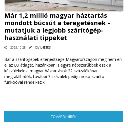
Már 1,2 millió magyar háztartás
mondott búcsút a teregetésnek –
mutatjuk a legjobb szárítógép-
használati tippeket
2025.10.28
CIVILHETES
Bár a szárítógépek elterjedtsége Magyarországon még nem éri
el az EU átlagát, hazánkban is egyre népszerűbbek ezek a
készülékek: a magyar háztartások 22 százalékában
megtalálhatók, további 7 százalék pedig mosó-szárító
funkcióval rendelkezik.
TOVÁBBI HÍREK
(AKTÍV FÜL)