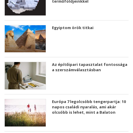
termőföldjeinkkel
Egyiptom örök titkai
Az építőipari tapasztalat fontossága
a szerszámválasztásban
Európa 7 legolcsóbb tengerpartja: 10
napos családi nyaralás, ami akár
olcsóbb is lehet, mint a Balaton