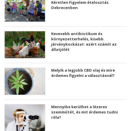
Kéretlen Figyelem ételosztás
Debrecenben
Kevesebb antibiotikum és
környezetterhelés, kisebb
járványkockázat: ezért számít az
állatjólét
Melyik a legjobb CBD olaj és mire
érdemes figyelni a választásnál?
Mennyibe kerülhet a lézeres
szemműtét, és mit érdemes tudni
róla?