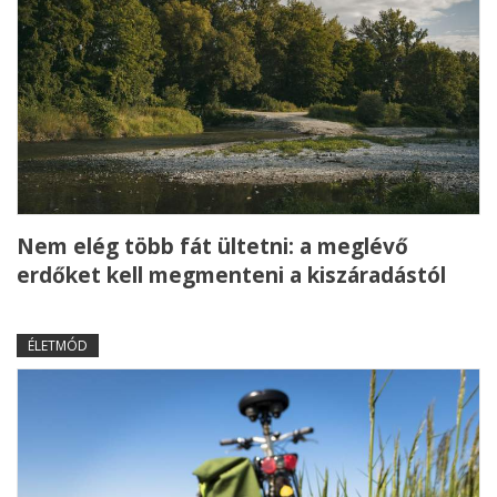
Nem elég több fát ültetni: a meglévő
erdőket kell megmenteni a kiszáradástól
ÉLETMÓD