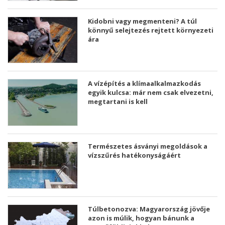
Kidobni vagy megmenteni? A túl
könnyű selejtezés rejtett környezeti
ára
A vízépítés a klímaalkalmazkodás
egyik kulcsa: már nem csak elvezetni,
megtartani is kell
Természetes ásványi megoldások a
vízszűrés hatékonyságáért
Túlbetonozva: Magyarország jövője
azon is múlik, hogyan bánunk a