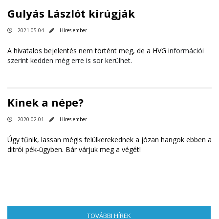
Gulyás Lászlót kirúgják
2021.05.04
Híres ember
A hivatalos bejelentés nem történt meg, de a
HVG
információi
szerint kedden még erre is sor kerülhet.
Kinek a népe?
2020.02.01
Híres ember
Úgy tűnik, lassan mégis felülkerekednek a józan hangok ebben a
ditrói pék-ügyben. Bár várjuk meg a végét!
TOVÁBBI HÍREK
(AKTÍV FÜL)