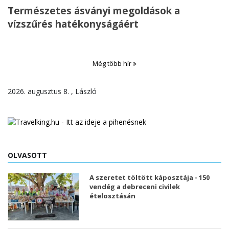
Természetes ásványi megoldások a
vízszűrés hatékonyságáért
Még több hír
2026. augusztus 8. , László
OLVASOTT
A szeretet töltött káposztája - 150
vendég a debreceni civilek
ételosztásán