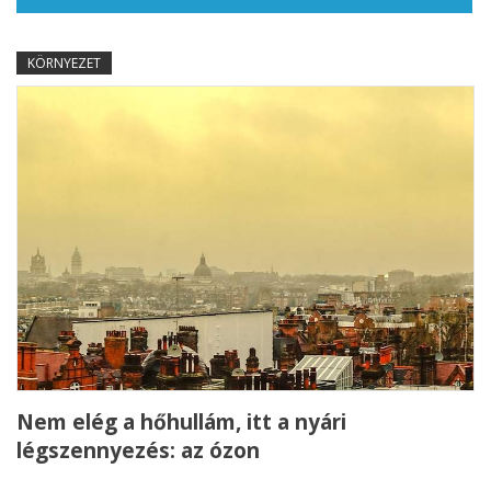
KÖRNYEZET
Nem elég a hőhullám, itt a nyári
légszennyezés: az ózon