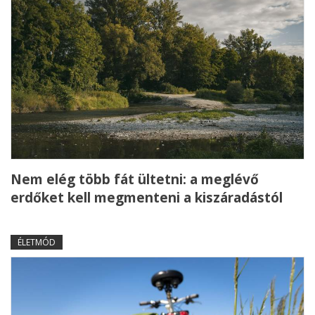
Nem elég több fát ültetni: a meglévő
erdőket kell megmenteni a kiszáradástól
ÉLETMÓD