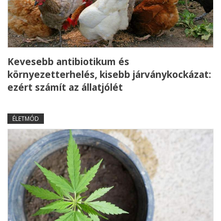
Kevesebb antibiotikum és
környezetterhelés, kisebb járványkockázat:
ezért számít az állatjólét
ÉLETMÓD