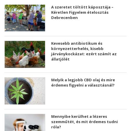
A szeretet töltött káposztája –
Kéretlen Figyelem ételosztás
Debrecenben
Kevesebb antibiotikum és
környezetterhelés, kisebb
járványkockázat: ezért számít az
állatjólét
Melyik a legjobb CBD olaj és mire
érdemes figyelni a választásnál?
Mennyibe kerülhet a lézeres
szemműtét, és mit érdemes tudni
róla?