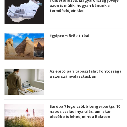
Túlbetonozva: Magyarország jövője
azon is múlik, hogyan bánunk a
termőföldjeinkkel
Egyiptom örök titkai
Az építőipari tapasztalat fontossága
a szerszámválasztásban
Európa 7 legolcsóbb tengerpartja: 10
napos családi nyaralás, ami akár
olcsóbb is lehet, mint a Balaton