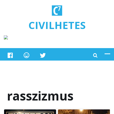
Ugrás a tartalomra
CIVILHETES
rasszizmus