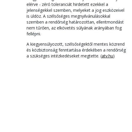
elérve - zéró toleranciát hirdetett ezekkel a
jelenségekkel szemben, melyeket a jog eszközeivel
is üldöz. A szélsőséges megnyilvánulásokkal
szemben a rendőrség határozottan, ellentmondást
nem tűrően, az elkövetés súlyának arányában fog
fellépni.
A kiegyensúlyozott, szélsőségektől mentes közrend
és közbiztonság fenntartása érdekében a rendőrség
a szükséges intézkedéseket megtette. (
atv.hu
)