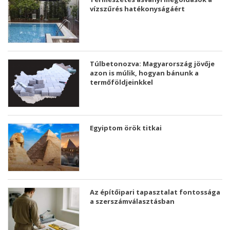
vízszűrés hatékonyságáért
Túlbetonozva: Magyarország jövője
azon is múlik, hogyan bánunk a
termőföldjeinkkel
Egyiptom örök titkai
Az építőipari tapasztalat fontossága
a szerszámválasztásban