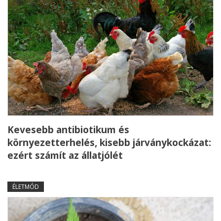
Kevesebb antibiotikum és
környezetterhelés, kisebb járványkockázat:
ezért számít az állatjólét
ÉLETMÓD