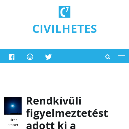
Ugrás a tartalomra
CIVILHETES
Rendkívüli
figyelmeztetést
Híres
adott ki a
ember