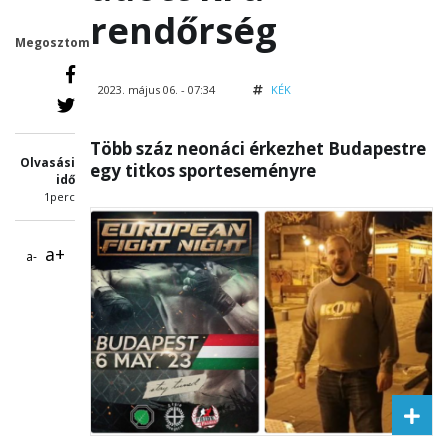
rendőrség
Megosztom
2023. május 06. - 07:34
KÉK
Több száz neonáci érkezhet Budapestre
Olvasási
egy titkos sporteseményre
idő
1perc
a+
a-