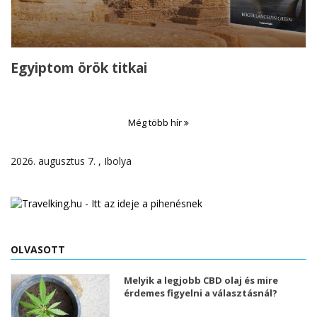
Egyiptom örök titkai
Még több hír
2026. augusztus 7. , Ibolya
OLVASOTT
Melyik a legjobb CBD olaj és mire
érdemes figyelni a választásnál?