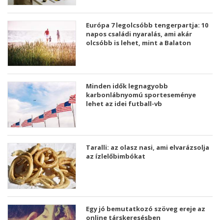
Európa 7 legolcsóbb tengerpartja: 10
napos családi nyaralás, ami akár
olcsóbb is lehet, mint a Balaton
Minden idők legnagyobb
karbonlábnyomú sporteseménye
lehet az idei futball-vb
Taralli: az olasz nasi, ami elvarázsolja
az ízlelőbimbókat
Egy jó bemutatkozó szöveg ereje az
online társkeresésben