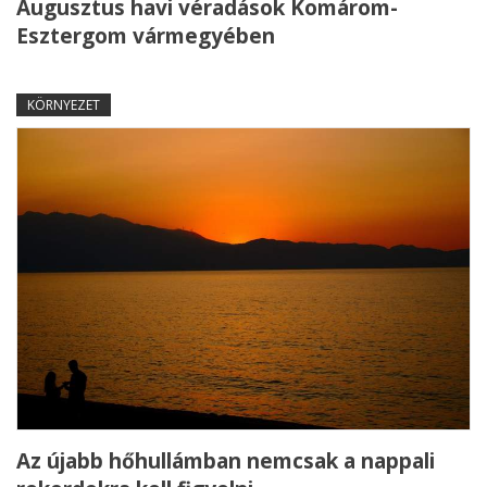
Augusztus havi véradások Komárom-
Esztergom vármegyében
KÖRNYEZET
Az újabb hőhullámban nemcsak a nappali