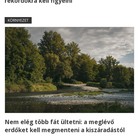
rekordokra kell figyelni
KÖRNYEZET
Nem elég több fát ültetni: a meglévő
erdőket kell megmenteni a kiszáradástól