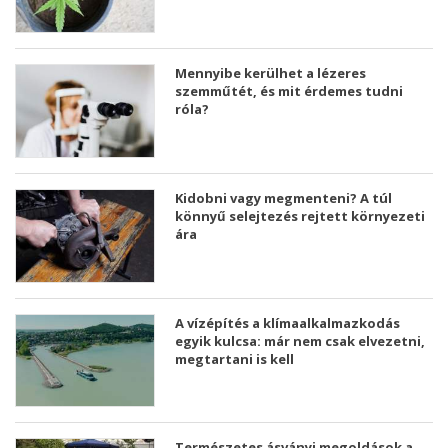
Mennyibe kerülhet a lézeres
szemműtét, és mit érdemes tudni
róla?
Kidobni vagy megmenteni? A túl
könnyű selejtezés rejtett környezeti
ára
A vízépítés a klímaalkalmazkodás
egyik kulcsa: már nem csak elvezetni,
megtartani is kell
Természetes ásványi megoldások a