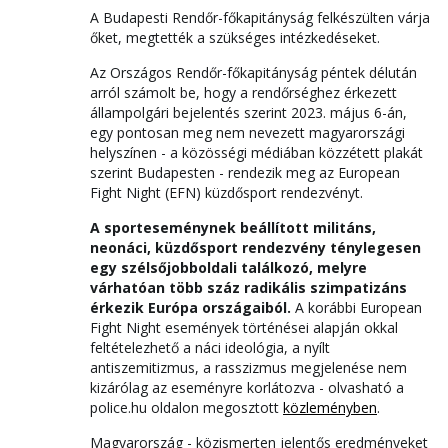
A Budapesti Rendőr-főkapitányság felkészülten várja
őket, megtették a szükséges intézkedéseket.
Az Országos Rendőr-főkapitányság péntek délután
arról számolt be, hogy a rendőrséghez érkezett
állampolgári bejelentés szerint 2023. május 6-án,
egy pontosan meg nem nevezett magyarországi
helyszínen - a közösségi médiában közzétett plakát
szerint Budapesten - rendezik meg az European
Fight Night (EFN) küzdősport rendezvényt.
A sporteseménynek beállított militáns,
neonáci, küzdősport rendezvény ténylegesen
egy szélsőjobboldali találkozó, melyre
várhatóan több száz radikális szimpatizáns
érkezik Európa országaiból.
A korábbi European
Fight Night események történései alapján okkal
feltételezhető a náci ideológia, a nyílt
antiszemitizmus, a rasszizmus megjelenése nem
kizárólag az eseményre korlátozva - olvasható a
police.hu oldalon megosztott
közleményben
.
Magyarország - közismerten jelentős eredményeket