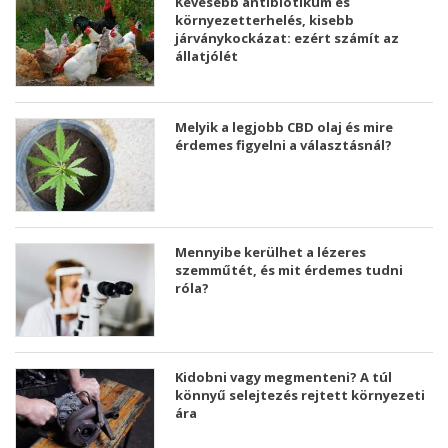
Kevesebb antibiotikum és
környezetterhelés, kisebb
járványkockázat: ezért számít az
állatjólét
Melyik a legjobb CBD olaj és mire
érdemes figyelni a választásnál?
Mennyibe kerülhet a lézeres
szemműtét, és mit érdemes tudni
róla?
Kidobni vagy megmenteni? A túl
könnyű selejtezés rejtett környezeti
ára