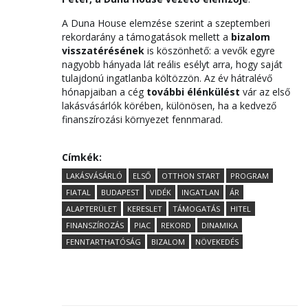
A Duna House elemzése szerint a szeptemberi
rekordarány a támogatások mellett a
bizalom
visszatérésének
is köszönhető: a vevők egyre
nagyobb hányada lát reális esélyt arra, hogy saját
tulajdonú ingatlanba költözzön. Az év hátralévő
hónapjaiban a cég
további élénkülést
vár az első
lakásvásárlók körében, különösen, ha a kedvező
finanszírozási környezet fennmarad.
Címkék:
LAKÁSVÁSÁRLÓ
ELSŐ
OTTHON START
PROGRAM
FIATAL
BUDAPEST
VIDÉK
INGATLAN
ÁR
ALAPTERÜLET
KERESLET
TÁMOGATÁS
HITEL
FINANSZÍROZÁS
PIAC
REKORD
DINAMIKA
FENNTARTHATÓSÁG
BIZALOM
NÖVEKEDÉS