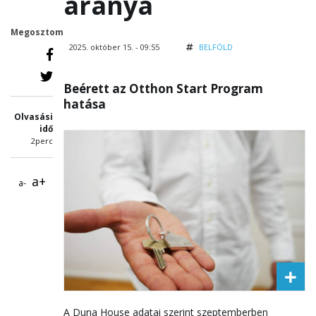
aránya
Megosztom
2025. október 15. - 09:55
BELFÖLD
Beérett az Otthon Start Program
hatása
Olvasási
idő
2perc
a+
a-
A Duna House adatai szerint szeptemberben