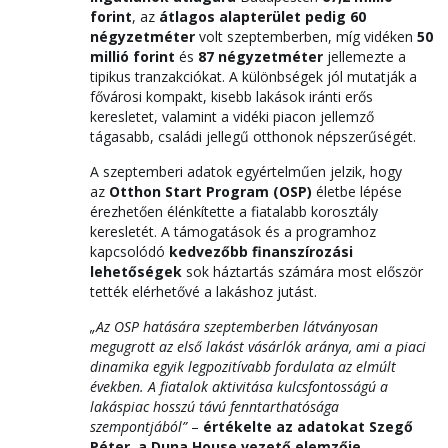
forint
, az
átlagos alapterület pedig 60
négyzetméter
volt szeptemberben, míg vidéken
50
millió forint
és
87 négyzetméter
jellemezte a
tipikus tranzakciókat. A különbségek jól mutatják a
fővárosi kompakt, kisebb lakások iránti erős
keresletet, valamint a vidéki piacon jellemző
tágasabb, családi jellegű otthonok népszerűségét.
A szeptemberi adatok egyértelműen jelzik, hogy
az
Otthon Start Program (OSP)
életbe lépése
érezhetően élénkítette a fiatalabb korosztály
keresletét. A támogatások és a programhoz
kapcsolódó
kedvezőbb finanszírozási
lehetőségek
sok háztartás számára most először
tették elérhetővé a lakáshoz jutást.
„Az OSP hatására szeptemberben látványosan
megugrott az első lakást vásárlók aránya, ami a piaci
dinamika egyik legpozitívabb fordulata az elmúlt
években. A fiatalok aktivitása kulcsfontosságú a
lakáspiac hosszú távú fenntarthatósága
szempontjából”
–
értékelte az adatokat Szegő
Péter, a Duna House vezető elemzője
.