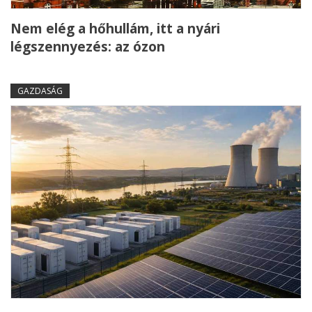
Nem elég a hőhullám, itt a nyári
légszennyezés: az ózon
GAZDASÁG