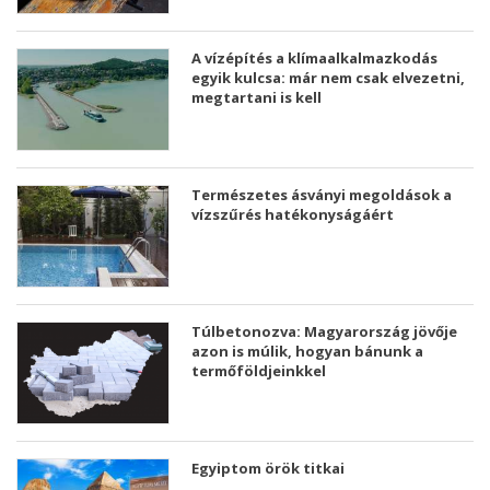
A vízépítés a klímaalkalmazkodás
egyik kulcsa: már nem csak elvezetni,
megtartani is kell
Természetes ásványi megoldások a
vízszűrés hatékonyságáért
Túlbetonozva: Magyarország jövője
azon is múlik, hogyan bánunk a
termőföldjeinkkel
Egyiptom örök titkai