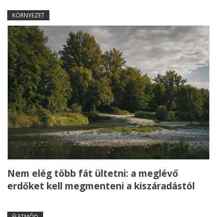
KÖRNYEZET
Nem elég több fát ültetni: a meglévő
erdőket kell megmenteni a kiszáradástól
ÉLETMÓD