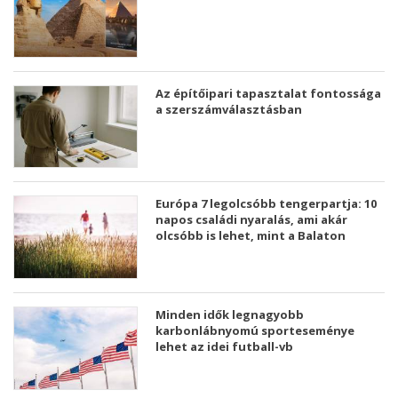
Az építőipari tapasztalat fontossága
a szerszámválasztásban
Európa 7 legolcsóbb tengerpartja: 10
napos családi nyaralás, ami akár
olcsóbb is lehet, mint a Balaton
Minden idők legnagyobb
karbonlábnyomú sporteseménye
lehet az idei futball-vb