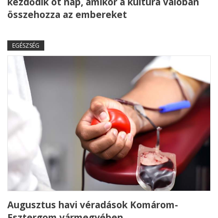
kezdődik öt nap, amikor a kultúra valóban
összehozza az embereket
EGÉSZSÉG
Augusztus havi véradások Komárom-
Esztergom vármegyében