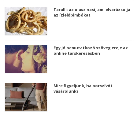
Taralli: az olasz nasi, ami elvarázsolja
az ízlelőbimbókat
Egy jó bemutatkozó szöveg ereje az
online társkeresésben
Mire figyeljünk, ha porszívót
vásárolunk?