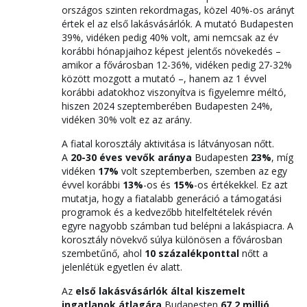
országos szinten rekordmagas, közel 40%-os arányt
értek el az első lakásvásárlók. A mutató Budapesten
39%, vidéken pedig 40% volt, ami nemcsak az év
korábbi hónapjaihoz képest jelentős növekedés –
amikor a fővárosban 12-36%, vidéken pedig 27-32%
között mozgott a mutató –, hanem az 1 évvel
korábbi adatokhoz viszonyítva is figyelemre méltó,
hiszen 2024 szeptemberében Budapesten 24%,
vidéken 30% volt ez az arány.
A fiatal korosztály aktivitása is látványosan nőtt.
A
20-30 éves vevők aránya
Budapesten
23%
, míg
vidéken
17%
volt szeptemberben, szemben az egy
évvel korábbi
13%
-os és
15%
-os értékekkel. Ez azt
mutatja, hogy a fiatalabb generáció a támogatási
programok és a kedvezőbb hitelfeltételek révén
egyre nagyobb számban tud belépni a lakáspiacra. A
korosztály növekvő súlya különösen a fővárosban
szembetűnő, ahol
10 százalékponttal
nőtt a
jelenlétük egyetlen év alatt.
Az
első lakásvásárlók által kiszemelt
ingatlanok átlagára
Budapesten
67,2 millió