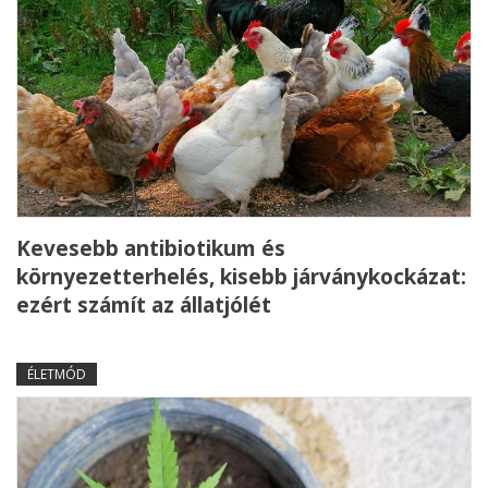
Kevesebb antibiotikum és
környezetterhelés, kisebb járványkockázat:
ezért számít az állatjólét
ÉLETMÓD