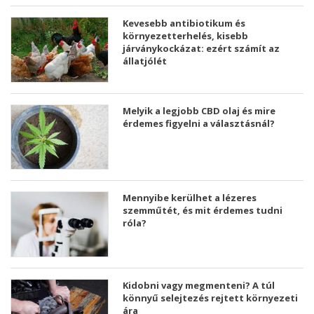
Kevesebb antibiotikum és
környezetterhelés, kisebb
járványkockázat: ezért számít az
állatjólét
Melyik a legjobb CBD olaj és mire
érdemes figyelni a választásnál?
Mennyibe kerülhet a lézeres
szemműtét, és mit érdemes tudni
róla?
Kidobni vagy megmenteni? A túl
könnyű selejtezés rejtett környezeti
ára