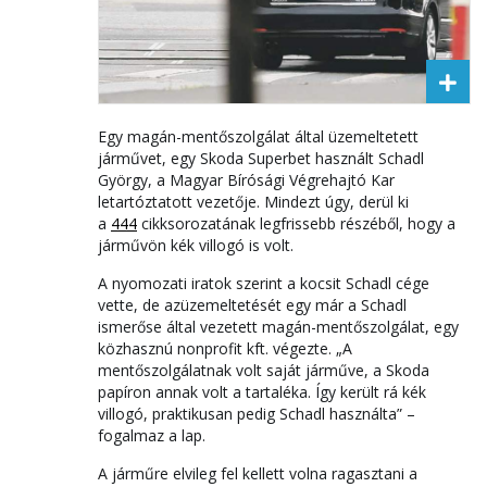
Egy magán-mentőszolgálat által üzemeltetett
járművet, egy Skoda Superbet használt Schadl
György, a Magyar Bírósági Végrehajtó Kar
letartóztatott vezetője. Mindezt úgy, derül ki
a
444
cikksorozatának legfrissebb részéből, hogy a
járművön kék villogó is volt.
A nyomozati iratok szerint a kocsit Schadl cége
vette, de azüzemeltetését egy már a Schadl
ismerőse által vezetett magán-mentőszolgálat, egy
közhasznú nonprofit kft. végezte. „A
mentőszolgálatnak volt saját járműve, a Skoda
papíron annak volt a tartaléka. Így került rá kék
villogó, praktikusan pedig Schadl használta” –
fogalmaz a lap.
A járműre elvileg fel kellett volna ragasztani a