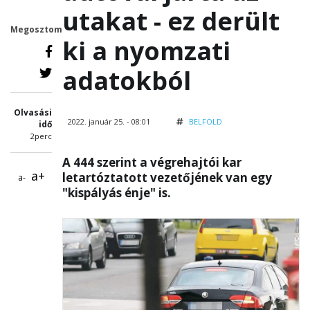
utakat - ez derült
Megosztom
ki a nyomzati
adatokból
Olvasási
2022. január 25. - 08:01
BELFÖLD
idő
2perc
A 444 szerint a végrehajtói kar
a+
letartóztatott vezetőjének van egy
a-
"kispályás énje" is.