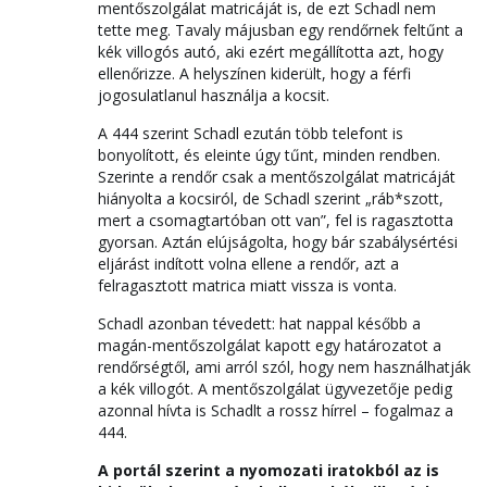
mentőszolgálat matricáját is, de ezt Schadl nem
tette meg. Tavaly májusban egy rendőrnek feltűnt a
kék villogós autó, aki ezért megállította azt, hogy
ellenőrizze. A helyszínen kiderült, hogy a férfi
jogosulatlanul használja a kocsit.
A 444 szerint Schadl ezután több telefont is
bonyolított, és eleinte úgy tűnt, minden rendben.
Szerinte a rendőr csak a mentőszolgálat matricáját
hiányolta a kocsiról, de Schadl szerint „ráb*szott,
mert a csomagtartóban ott van”, fel is ragasztotta
gyorsan. Aztán elújságolta, hogy bár szabálysértési
eljárást indított volna ellene a rendőr, azt a
felragasztott matrica miatt vissza is vonta.
Schadl azonban tévedett: hat nappal később a
magán-mentőszolgálat kapott egy határozatot a
rendőrségtől, ami arról szól, hogy nem használhatják
a kék villogót. A mentőszolgálat ügyvezetője pedig
azonnal hívta is Schadlt a rossz hírrel – fogalmaz a
444.
A portál szerint a nyomozati iratokból az is