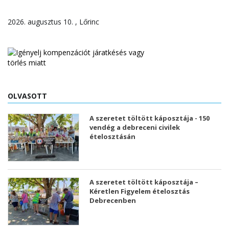
2026. augusztus 10. , Lőrinc
OLVASOTT
A szeretet töltött káposztája - 150
vendég a debreceni civilek
ételosztásán
A szeretet töltött káposztája –
Kéretlen Figyelem ételosztás
Debrecenben