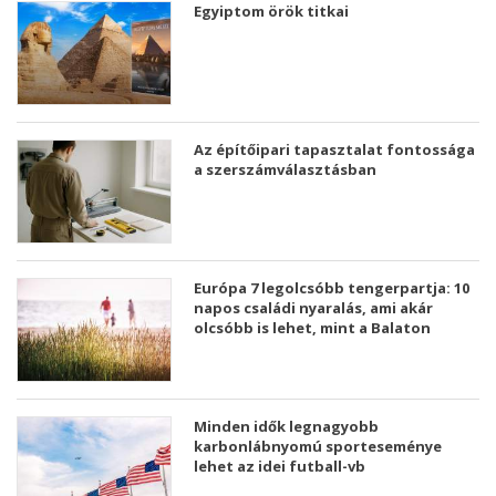
Egyiptom örök titkai
Az építőipari tapasztalat fontossága
a szerszámválasztásban
Európa 7 legolcsóbb tengerpartja: 10
napos családi nyaralás, ami akár
olcsóbb is lehet, mint a Balaton
Minden idők legnagyobb
karbonlábnyomú sporteseménye
lehet az idei futball-vb