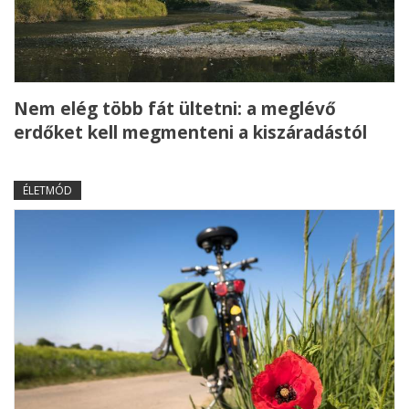
Nem elég több fát ültetni: a meglévő
erdőket kell megmenteni a kiszáradástól
ÉLETMÓD