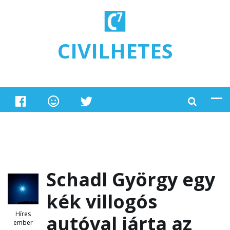
Ugrás a tartalomra
CIVILHETES
Schadl György egy
kék villogós
Híres
autóval járta az
ember