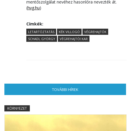
mentőszolgálat nevéhez hasonlóra nevezték át.
(
hvg.hu
)
Címkék:
LETARTÓZTATÁS
KÉK VILLOGÓ
VÉGREHAJTÓK
SCHADL GYÖRGY
VÉGREHAJTÓI KAR
TOVÁBBI HÍREK
(AKTÍV FÜL)
KÖRNYEZET