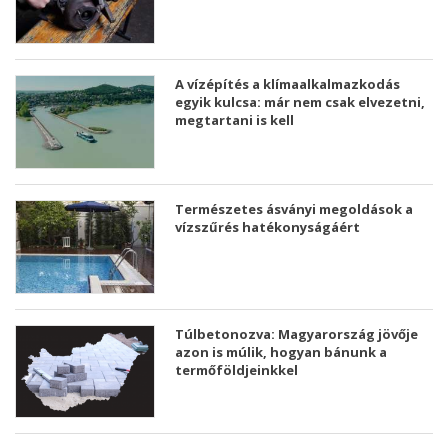
A vízépítés a klímaalkalmazkodás
egyik kulcsa: már nem csak elvezetni,
megtartani is kell
Természetes ásványi megoldások a
vízszűrés hatékonyságáért
Túlbetonozva: Magyarország jövője
azon is múlik, hogyan bánunk a
termőföldjeinkkel