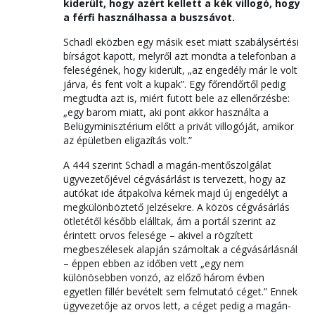
kiderült, hogy azért kellett a kék villogó, hogy
a férfi használhassa a buszsávot.
Schadl eközben egy másik eset miatt szabálysértési
bírságot kapott, melyről azt mondta a telefonban a
feleségének, hogy kiderült, „az engedély már le volt
járva, és fent volt a kupak”. Egy főrendőrtől pedig
megtudta azt is, miért futott bele az ellenőrzésbe:
„egy barom miatt, aki pont akkor használta a
Belügyminisztérium előtt a privát villogóját, amikor
az épületben eligazítás volt.”
A 444 szerint Schadl a magán-mentőszolgálat
ügyvezetőjével cégvásárlást is tervezett, hogy az
autókat ide átpakolva kérnek majd új engedélyt a
megkülönböztető jelzésekre. A közös cégvásárlás
ötletétől később elálltak, ám a portál szerint az
érintett orvos felesége – akivel a rögzített
megbeszélesek alapján számoltak a cégvásárlásnál
– éppen ebben az időben vett „egy nem
különösebben vonzó, az előző három évben
egyetlen fillér bevételt sem felmutató céget.” Ennek
ügyvezetője az orvos lett, a céget pedig a magán-