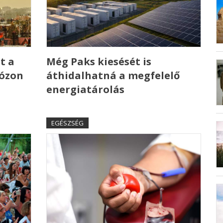
t a
Még Paks kiesését is
 ózon
áthidalhatná a megfelelő
energiatárolás
EGÉSZSÉG