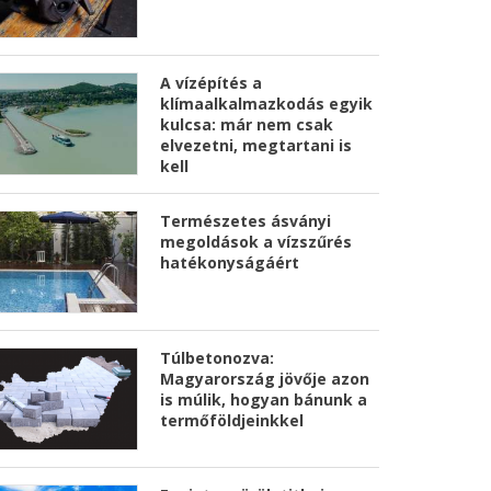
A vízépítés a
klímaalkalmazkodás egyik
kulcsa: már nem csak
elvezetni, megtartani is
kell
Természetes ásványi
megoldások a vízszűrés
hatékonyságáért
Túlbetonozva:
Magyarország jövője azon
is múlik, hogyan bánunk a
termőföldjeinkkel