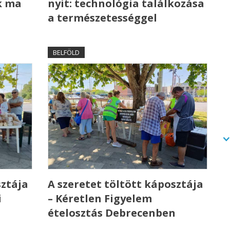
k ma
nyit: technológia találkozása
a természetességgel
BELFÖLD
sztája
A szeretet töltött káposztája
i
– Kéretlen Figyelem
ételosztás Debrecenben