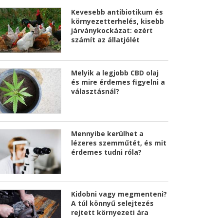
Kevesebb antibiotikum és
környezetterhelés, kisebb
járványkockázat: ezért
számít az állatjólét
Melyik a legjobb CBD olaj
és mire érdemes figyelni a
választásnál?
Mennyibe kerülhet a
lézeres szemműtét, és mit
érdemes tudni róla?
Kidobni vagy megmenteni?
A túl könnyű selejtezés
rejtett környezeti ára