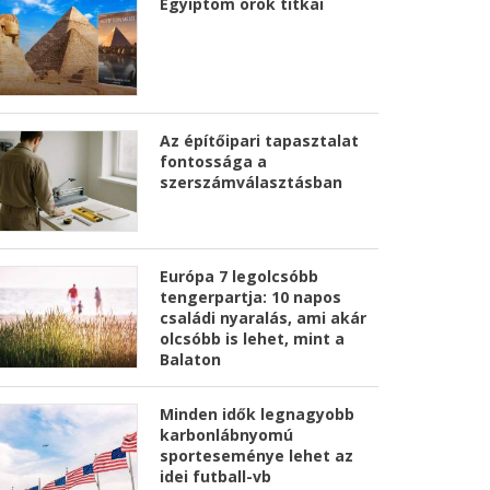
Egyiptom örök titkai
Az építőipari tapasztalat
fontossága a
szerszámválasztásban
Európa 7 legolcsóbb
tengerpartja: 10 napos
családi nyaralás, ami akár
olcsóbb is lehet, mint a
Balaton
Minden idők legnagyobb
karbonlábnyomú
sporteseménye lehet az
idei futball-vb