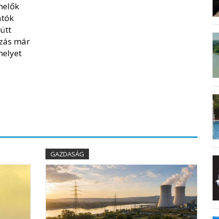
melők
atók
ütt
ozás már
melyet
GAZDASÁG