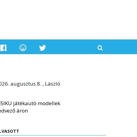
026. augusztus 8. , László
LVASOTT