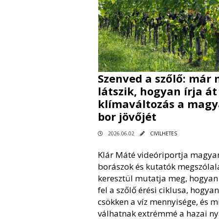
Szenved a szőlő: már 
látszik, hogyan írja át
klímaváltozás a magy
bor jövőjét
2026.06.02
CIVILHETES
Klár Máté videóriportja magya
borászok és kutatók megszólal
keresztül mutatja meg, hogyan
fel a szőlő érési ciklusa, hogyan
csökken a víz mennyisége, és m
válhatnak extrémmé a hazai ny