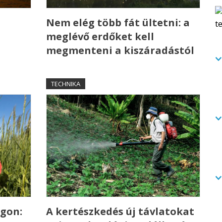
Nem elég több fát ültetni: a
meglévő erdőket kell
megmenteni a kiszáradástól
TECHNIKA
gon:
A kertészkedés új távlatokat