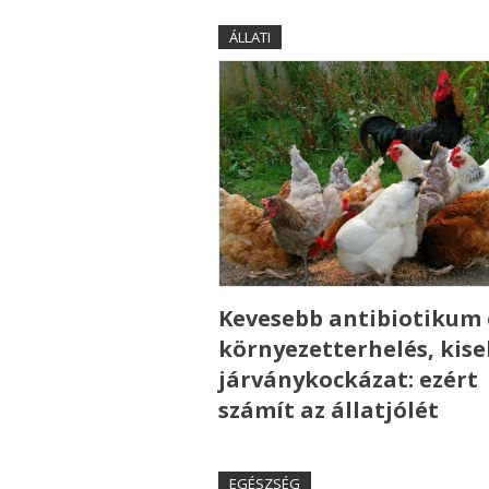
ÁLLATI
Kevesebb antibiotikum 
környezetterhelés, kis
járványkockázat: ezért
számít az állatjólét
EGÉSZSÉG