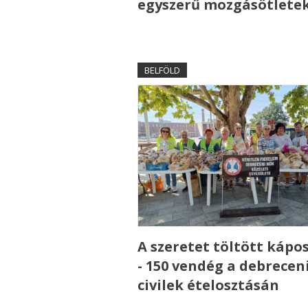
egyszerű mozgásötlete
BELFÖLD
A szeretet töltött kápo
- 150 vendég a debrecen
civilek ételosztásán