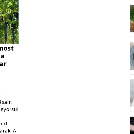
most
 a
ar
r
ásain
 gyorsul
iért
arak. A