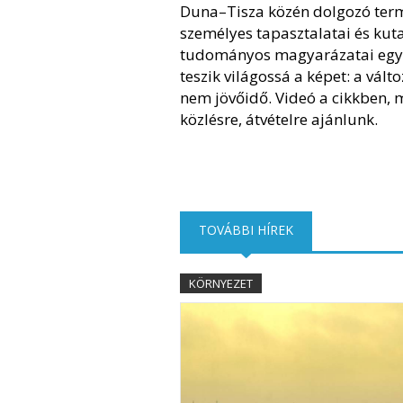
Duna–Tisza közén dolgozó ter
személyes tapasztalatai és kut
tudományos magyarázatai egy
teszik világossá a képet: a vált
nem jövőidő. Videó a cikkben, 
közlésre, átvételre ajánlunk.
TOVÁBBI HÍREK
(AKTÍV FÜL)
KÖRNYEZET