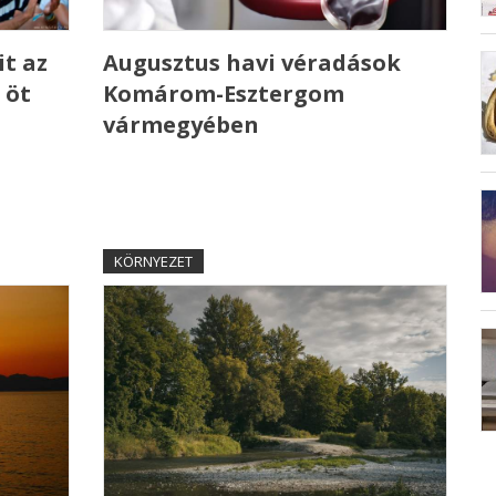
t az
Augusztus havi véradások
 öt
Komárom-Esztergom
vármegyében
KÖRNYEZET