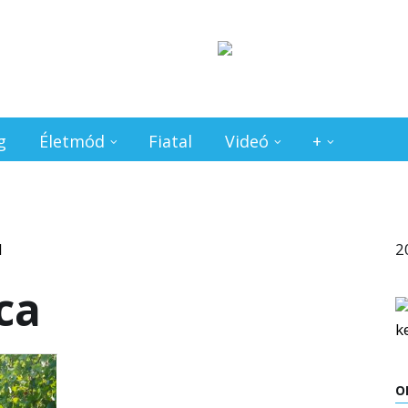
g
Életmód
Fiatal
Videó
+
2
ca
O