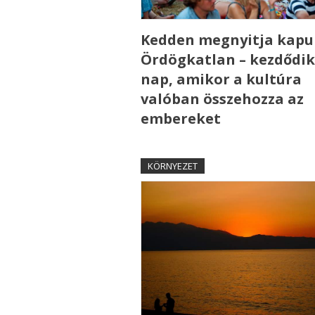
Kedden megnyitja kapui
Ördögkatlan – kezdődik
nap, amikor a kultúra
valóban összehozza az
embereket
KÖRNYEZET