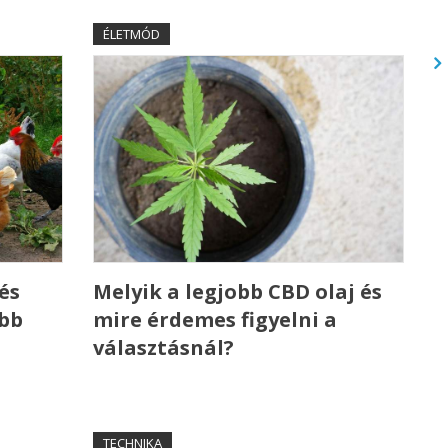
ÉLETMÓD
és
Melyik a legjobb CBD olaj és
ebb
mire érdemes figyelni a
választásnál?
TECHNIKA