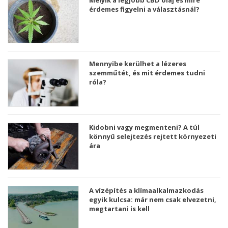
Melyik a legjobb CBD olaj és mire
érdemes figyelni a választásnál?
Mennyibe kerülhet a lézeres
szemműtét, és mit érdemes tudni
róla?
Kidobni vagy megmenteni? A túl
könnyű selejtezés rejtett környezeti
ára
A vízépítés a klímaalkalmazkodás
egyik kulcsa: már nem csak elvezetni,
megtartani is kell