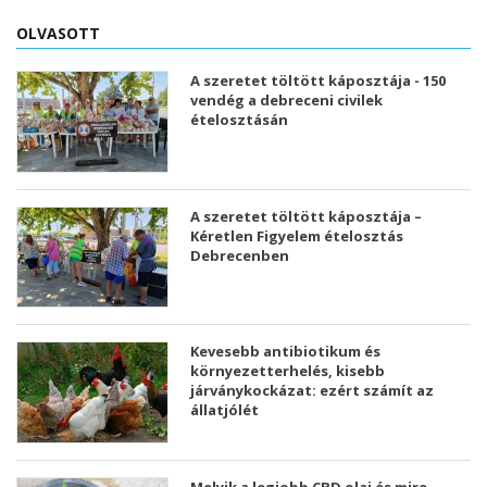
OLVASOTT
A szeretet töltött káposztája - 150
vendég a debreceni civilek
ételosztásán
A szeretet töltött káposztája –
Kéretlen Figyelem ételosztás
Debrecenben
Kevesebb antibiotikum és
környezetterhelés, kisebb
járványkockázat: ezért számít az
állatjólét