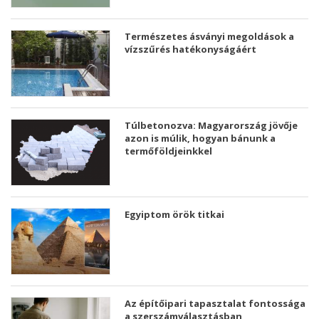
Természetes ásványi megoldások a
vízszűrés hatékonyságáért
Túlbetonozva: Magyarország jövője
azon is múlik, hogyan bánunk a
termőföldjeinkkel
Egyiptom örök titkai
Az építőipari tapasztalat fontossága
a szerszámválasztásban