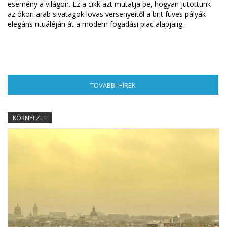
esemény a világon. Ez a cikk azt mutatja be, hogyan jutottunk
az ókori arab sivatagok lovas versenyeitől a brit füves pályák
elegáns rituáléján át a modern fogadási piac alapjaiig.
TOVÁBBI HÍREK
(AKTÍV FÜL)
KÖRNYEZET