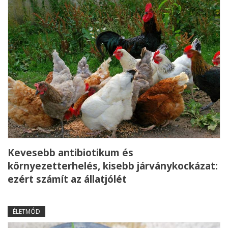
Kevesebb antibiotikum és
környezetterhelés, kisebb járványkockázat:
ezért számít az állatjólét
ÉLETMÓD