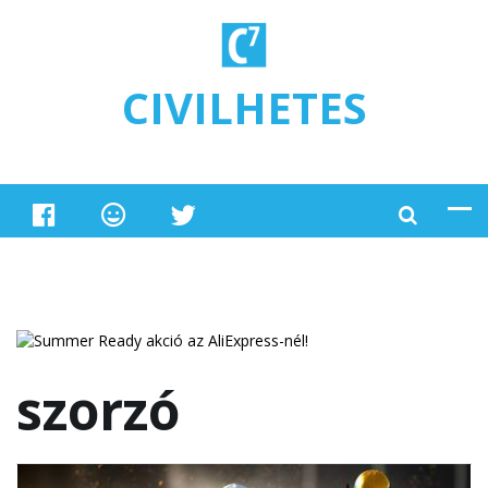
Ugrás a tartalomra
CIVILHETES
szorzó