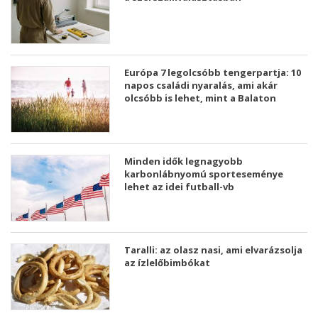
Európa 7 legolcsóbb tengerpartja: 10
napos családi nyaralás, ami akár
olcsóbb is lehet, mint a Balaton
Minden idők legnagyobb
karbonlábnyomú sporteseménye
lehet az idei futball-vb
Taralli: az olasz nasi, ami elvarázsolja
az ízlelőbimbókat