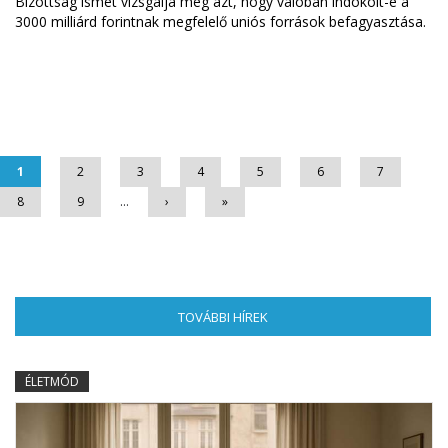
Bizottság ismét vizsgálja meg azt, hogy valóban indokolt-e a
3000 milliárd forintnak megfelelő uniós források befagyasztása.
Oldalak
1
2
3
4
5
6
7
8
9
…
›
»
TOVÁBBI HÍREK
(AKTÍV FÜL)
ÉLETMÓD