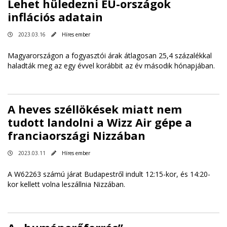
Lehet hüledezni EU-országok
inflációs adatain
2023.03.16
Híres ember
Magyarországon a fogyasztói árak átlagosan 25,4 százalékkal
haladták meg az egy évvel korábbit az év második hónapjában.
A heves széllökések miatt nem
tudott landolni a Wizz Air gépe a
franciaországi Nizzában
2023.03.11
Híres ember
A W62263 számú járat Budapestről indult 12:15-kor, és 14:20-
kor kellett volna leszállnia Nizzában.