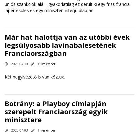
uniós szankciók alá – gyakorlatilag ez derült ki egy friss francia
lapértesülés és egy miniszteri interjú alapján.
Már hat halottja van az utóbbi évek
legsúlyosabb lavinabalesetének
Franciaországban
2023.04.10
Híres ember
Két hegyivezető is van köztük.
Botrány: a Playboy címlapján
szerepelt Franciaország egyik
minisztere
2023.04.03
Híres ember