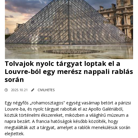
Tolvajok nyolc tárgyat loptak el a
Louvre-ból egy merész nappali rablás
során
2025.10.21
CIVILHETES
Egy négyfős „rohamosztagos” egység vasárnap betört a párizsi
Louvre-ba, és nyolc tárgyat raboltak el az Apollo Galériából,
köztük történelmi ékszereket, miközben a világhírű múzeum a
napra bezárt. A francia hatóságok később közölték, hogy
megtalálták azt a tárgyat, amelyet a rablók menekülésük során
elejtettek.