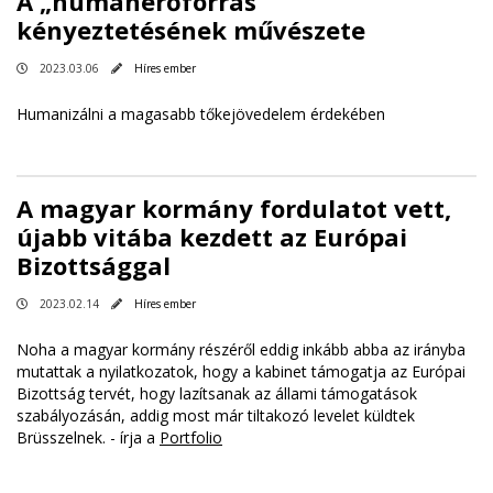
A „humánerőforrás”
kényeztetésének művészete
2023.03.06
Híres ember
Humanizálni a magasabb tőkejövedelem érdekében
A magyar kormány fordulatot vett,
újabb vitába kezdett az Európai
Bizottsággal
2023.02.14
Híres ember
Noha a magyar kormány részéről eddig inkább abba az irányba
mutattak a nyilatkozatok, hogy a kabinet támogatja az Európai
Bizottság tervét, hogy lazítsanak az állami támogatások
szabályozásán, addig most már tiltakozó levelet küldtek
Brüsszelnek. - írja a
Portfolio