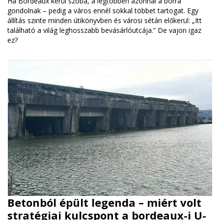
Ha Bordeaux kerül szóba, a legtöbben azonnal a borra
gondolnak – pedig a város ennél sokkal többet tartogat. Egy
állítás szinte minden útikönyvben és városi sétán előkerül: „Itt
található a világ leghosszabb bevásárlóutcája.” De vajon igaz
ez?
Betonból épült legenda – miért volt
stratégiai kulcspont a bordeaux-i U-