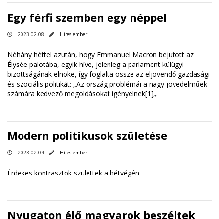
Egy férfi szemben egy néppel
2023.02.08
Híres ember
Néhány héttel azután, hogy Emmanuel Macron bejutott az
Élysée palotába, egyik híve, jelenleg a parlament külügyi
bizottságának elnöke, így foglalta össze az eljövendő gazdasági
és szociális politikát: „Az ország problémái a nagy jövedelműek
számára kedvező megoldásokat igényelnek
[1]
„.
Modern politikusok születése
2023.02.04
Híres ember
Érdekes kontrasztok születtek a hétvégén.
Nyugaton élő magyarok beszéltek