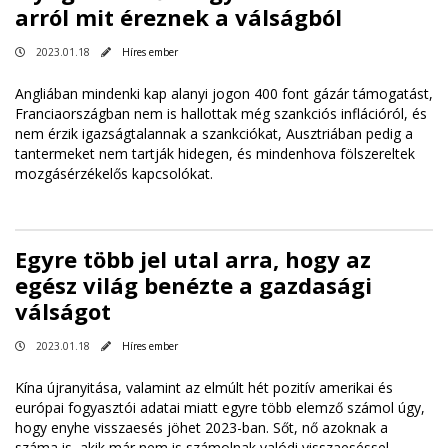
arról mit éreznek a válságból
2023.01.18
Híres ember
Angliában mindenki kap alanyi jogon 400 font gázár támogatást,
Franciaországban nem is hallottak még szankciós inflációról, és
nem érzik igazságtalannak a szankciókat, Ausztriában pedig a
tantermeket nem tartják hidegen, és mindenhova fölszereltek
mozgásérzékelős kapcsolókat.
Egyre több jel utal arra, hogy az
egész világ benézte a gazdasági
válságot
2023.01.18
Híres ember
Kína újranyitása, valamint az elmúlt hét pozitív amerikai és
európai fogyasztói adatai miatt egyre több elemző számol úgy,
hogy enyhe visszaesés jöhet 2023-ban. Sőt, nő azoknak a
száma is, akik már nem is számolnak valódi visszaeséssel.