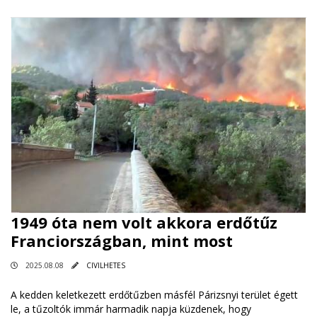
1949 óta nem volt akkora erdőtűz
Franciországban, mint most
2025.08.08
CIVILHETES
A kedden keletkezett erdőtűzben másfél Párizsnyi terület égett
le, a tűzoltók immár harmadik napja küzdenek, hogy