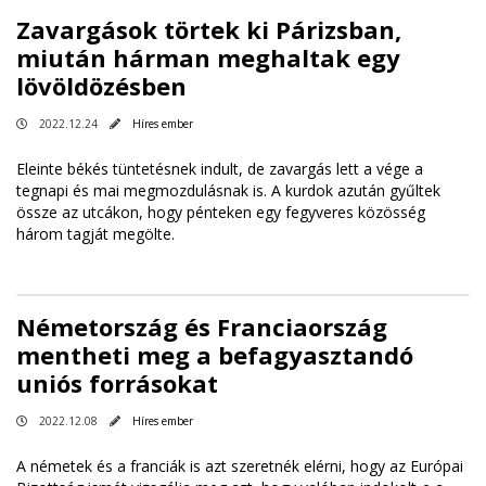
Zavargások törtek ki Párizsban,
miután hárman meghaltak egy
lövöldözésben
2022.12.24
Híres ember
Eleinte békés tüntetésnek indult, de zavargás lett a vége a
tegnapi és mai megmozdulásnak is. A kurdok azután gyűltek
össze az utcákon, hogy pénteken egy fegyveres közösség
három tagját megölte.
Németország és Franciaország
mentheti meg a befagyasztandó
uniós forrásokat
2022.12.08
Híres ember
A németek és a franciák is azt szeretnék elérni, hogy az Európai