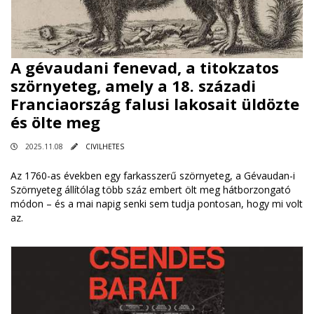
A gévaudani fenevad, a titokzatos
szörnyeteg, amely a 18. századi
Franciaország falusi lakosait üldözte
és ölte meg
2025.11.08
CIVILHETES
Az 1760-as években egy farkasszerű szörnyeteg, a Gévaudan-i
Szörnyeteg állítólag több száz embert ölt meg hátborzongató
módon – és a mai napig senki sem tudja pontosan, hogy mi volt
az.