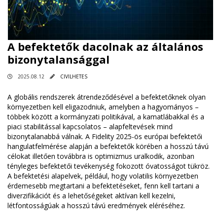
A befektetők dacolnak az általános
bizonytalansággal
2025.08.12
CIVILHETES
A globális rendszerek átrendeződésével a befektetőknek olyan
környezetben kell eligazodniuk, amelyben a hagyományos –
többek között a kormányzati politikával, a kamatlábakkal és a
piaci stabilitással kapcsolatos – alapfeltevések mind
bizonytalanabbá válnak. A Fidelity 2025-ös európai befektetői
hangulatfelmérése alapján a befektetők körében a hosszú távú
célokat illetően továbbra is optimizmus uralkodik, azonban
tényleges befektetői tevékenység fokozott óvatosságot tükröz.
A befektetési alapelvek, például, hogy volatilis környezetben
érdemesebb megtartani a befektetéseket, fenn kell tartani a
diverzifikációt és a lehetőségeket aktívan kell kezelni,
létfontosságúak a hosszú távú eredmények eléréséhez.