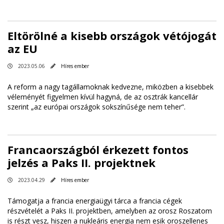
Eltörölné a kisebb országok vétójogát
az EU
2023.05.06
Híres ember
A reform a nagy tagállamoknak kedvezne, miközben a kisebbek
véleményét figyelmen kívül hagyná, de az osztrák kancellár
szerint „az európai országok sokszínűsége nem teher”.
Francaországból érkezett fontos
jelzés a Paks II. projektnek
2023.04.29
Híres ember
Támogatja a francia energiaügyi tárca a francia cégek
részvételét a Paks II. projektben, amelyben az orosz Roszatom
is részt vesz, hiszen a nukleáris energia nem esik oroszellenes