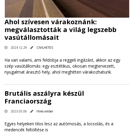
Ahol szívesen várakoznánk:
megválasztották a világ legszebb
vasútállomásait
2024.12.29
CIVILHETES
Ha van valami, ami feldobja a reggeli ingázást, akkor az egy
szép vasútállomás: egy esztétikus, okosan megtervezett,
nyugalmat árasztó hely, ahol meghitten várakozhatunk.
Brutális aszályra készül
Franciaország
2023.05.06
Híres ember
Egyes helyeken tilos lesz az autómosás, a locsolás, és a
medencék feltöltése is