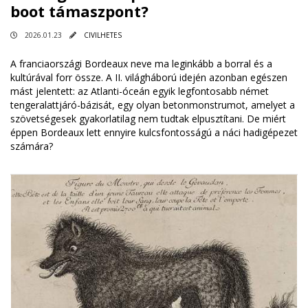
boot támaszpont?
2026.01.23
CIVILHETES
A franciaországi Bordeaux neve ma leginkább a borral és a
kultúrával forr össze. A II. világháború idején azonban egészen
mást jelentett: az Atlanti-óceán egyik legfontosabb német
tengeralattjáró-bázisát, egy olyan betonmonstrumot, amelyet a
szövetségesek gyakorlatilag nem tudtak elpusztítani. De miért
éppen Bordeaux lett ennyire kulcsfontosságú a náci hadigépezet
számára?