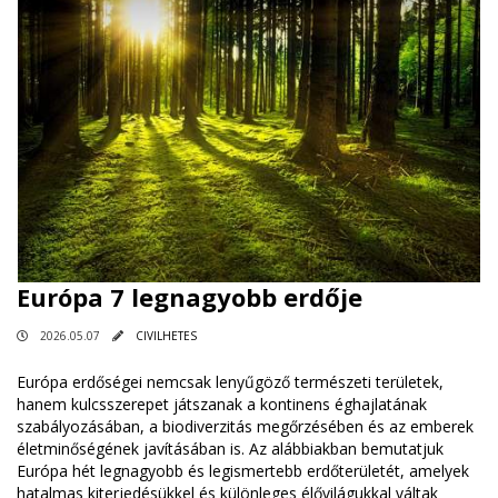
Európa 7 legnagyobb erdője
2026.05.07
CIVILHETES
Európa erdőségei nemcsak lenyűgöző természeti területek,
hanem kulcsszerepet játszanak a kontinens éghajlatának
szabályozásában, a biodiverzitás megőrzésében és az emberek
életminőségének javításában is. Az alábbiakban bemutatjuk
Európa hét legnagyobb és legismertebb erdőterületét, amelyek
hatalmas kiterjedésükkel és különleges élővilágukkal váltak