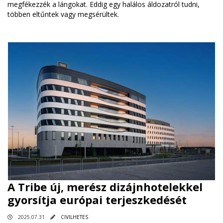
megfékezzék a lángokat. Eddig egy halálos áldozatról tudni,
többen eltűntek vagy megsérültek.
A Tribe új, merész dizájnhotelekkel
gyorsítja európai terjeszkedését
2025.07.31
CIVILHETES