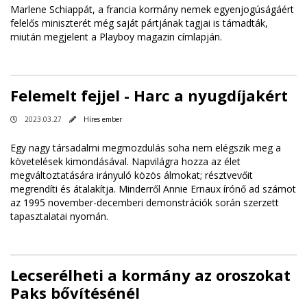
Marlene Schiappát, a francia kormány nemek egyenjogúságáért
felelős miniszterét még saját pártjának tagjai is támadták,
miután megjelent a Playboy magazin címlapján.
Felemelt fejjel - Harc a nyugdíjakért
2023.03.27
Híres ember
Egy nagy társadalmi megmozdulás soha nem elégszik meg a
követelések kimondásával. Napvilágra hozza az élet
megváltoztatására irányuló közös álmokat; résztvevőit
megrendíti és átalakítja. Minderről Annie Ernaux írónő ad számot
az 1995 november-decemberi demonstrációk során szerzett
tapasztalatai nyomán.
Lecserélheti a kormány az oroszokat
Paks bővítésénél