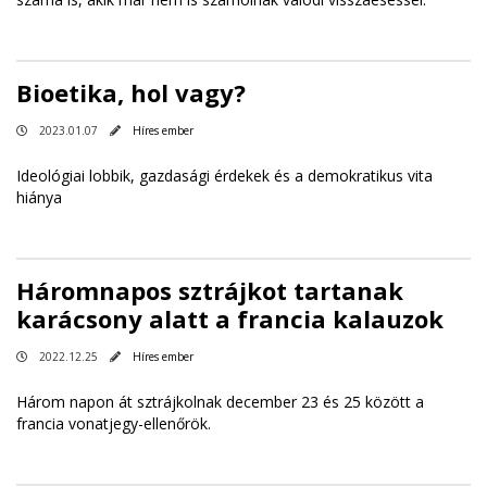
Bioetika, hol vagy?
2023.01.07
Híres ember
Ideológiai lobbik, gazdasági érdekek és a demokratikus vita
hiánya
Háromnapos sztrájkot tartanak
karácsony alatt a francia kalauzok
2022.12.25
Híres ember
Három napon át sztrájkolnak december 23 és 25 között a
francia vonatjegy-ellenőrök.