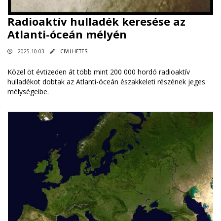
Radioaktív hulladék keresése az
Atlanti-óceán mélyén
2025.10.03
CIVILHETES
Közel öt évtizeden át több mint 200 000 hordó radioaktív
hulladékot dobtak az Atlanti-óceán északkeleti részének jeges
mélységeibe.