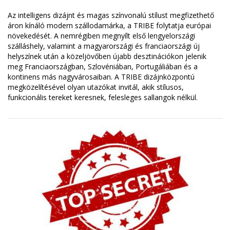
Az intelligens dizájnt és magas színvonalú stílust megfizethető
áron kínáló modern szállodamárka, a TRIBE folytatja európai
növekedését. A nemrégiben megnyílt első lengyelországi
szálláshely, valamint a magyarországi és franciaországi új
helyszínek után a közeljövőben újabb desztinációkon jelenik
meg Franciaországban, Szlovéniában, Portugáliában és a
kontinens más nagyvárosaiban. A TRIBE dizájnközpontú
megközelítésével olyan utazókat invitál, akik stílusos,
funkcionális tereket keresnek, felesleges sallangok nélkül.