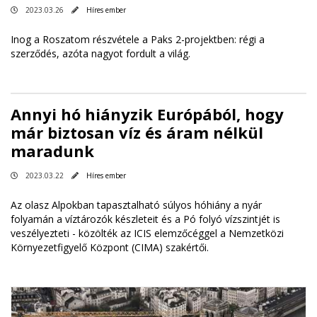
2023.03.26
Híres ember
Inog a Roszatom részvétele a Paks 2-projektben: régi a
szerződés, azóta nagyot fordult a világ.
Annyi hó hiányzik Európából, hogy
már biztosan víz és áram nélkül
maradunk
2023.03.22
Híres ember
Az olasz Alpokban tapasztalható súlyos hóhiány a nyár
folyamán a víztározók készleteit és a Pó folyó vízszintjét is
veszélyezteti - közölték az ICIS elemzőcéggel a Nemzetközi
Környezetfigyelő Központ (CIMA) szakértői.