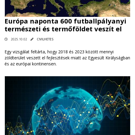
Európa naponta 600 futballpályanyi
természeti és termőföldet veszít el
2025.10.02
CIVILHETES
Egy vizsgálat feltárta, hogy 2018 és 2023 között mennyi
zöldterület veszett el fejlesztések miatt az Egyesült Királyságban
és az európai kontinensen.