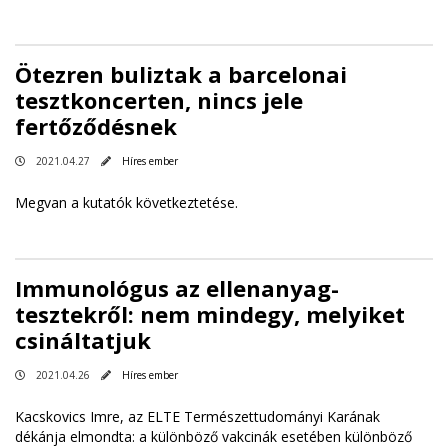
Ötezren buliztak a barcelonai
tesztkoncerten, nincs jele
fertőződésnek
2021.04.27
Híres ember
Megvan a kutatók következtetése.
Immunológus az ellenanyag-
tesztekről: nem mindegy, melyiket
csináltatjuk
2021.04.26
Híres ember
Kacskovics Imre, az ELTE Természettudományi Karának
dékánja elmondta: a különböző vakcinák esetében különböző