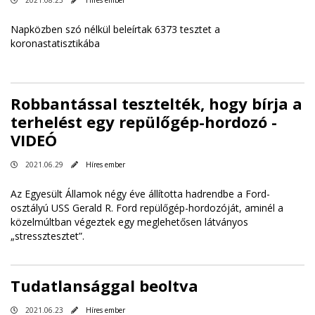
Napközben szó nélkül beleírtak 6373 tesztet a
koronastatisztikába
Robbantással tesztelték, hogy bírja a
terhelést egy repülőgép-hordozó -
VIDEÓ
2021.06.29
Híres ember
Az Egyesült Államok négy éve állította hadrendbe a Ford-
osztályú USS Gerald R. Ford repülőgép-hordozóját, aminél a
közelmúltban végeztek egy meglehetősen látványos
„stressztesztet”.
Tudatlansággal beoltva ​​​​​​​
2021.06.23
Híres ember