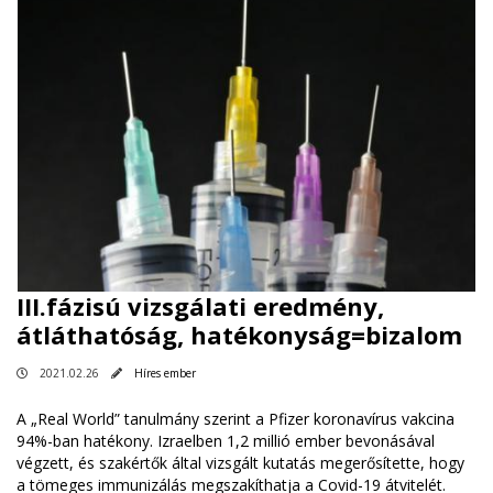
III.fázisú vizsgálati eredmény,
átláthatóság, hatékonyság=bizalom
2021.02.26
Híres ember
A „Real World” tanulmány szerint a Pfizer koronavírus vakcina
94%-ban hatékony. Izraelben 1,2 millió ember bevonásával
végzett, és szakértők által vizsgált kutatás megerősítette, hogy
a tömeges immunizálás megszakíthatja a Covid-19 átvitelét.