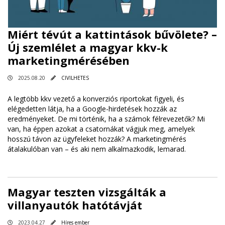
Miért tévút a kattintások bűvölete? –
Új szemlélet a magyar kkv-k
marketingmérésében
2025.08.20
CIVILHETES
A legtöbb kkv vezető a konverziós riportokat figyeli, és
elégedetten látja, ha a Google-hirdetések hozzák az
eredményeket. De mi történik, ha a számok félrevezetők? Mi
van, ha éppen azokat a csatornákat vágjuk meg, amelyek
hosszú távon az ügyfeleket hozzák? A marketingmérés
átalakulóban van – és aki nem alkalmazkodik, lemarad.
Magyar teszten vizsgálták a
villanyautók hatótávját
2023.04.27
Híres ember