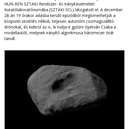
HUN-REN SZTAKI Rendszer- és Irányításelméleti
Kutatólaboratóriumába (SZTAKI SCL) látogatott el. A december
28-án 19 órakor adásba kerülő epizódból megismerhetjük a
központi vezérlés nélküli, teljesen autonóm csomagszállító
drónokat, és kiderül az is, le tudja-e győzni Gyetván Csaba a
modellautót, melynek irányító algoritmusa háromezer órát
tanult.