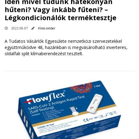
Idén mivel tudunk hatékonyan
hűteni? Vagy inkább fűteni? –
Légkondicionálók terméktesztje
2022.06.07
Híres ember
A Tudatos Vásárlók Egyesülete nemzetközi szervezetekkel
együttműködve 48, hazánkban is megvásárolható inverteres,
oldalfali split klímaberendezést tesztelt.