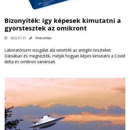
Bizonyíték: így képesek kimutatni a
gyorstesztek az omikront
2022.01.31
Híres ember
Laboratóriumi vizsgálat alá vetették az antigén teszteket
Dániában és megnézték, melyik hogyan képes kimutatni a Covid
delta és omikron variánsait.