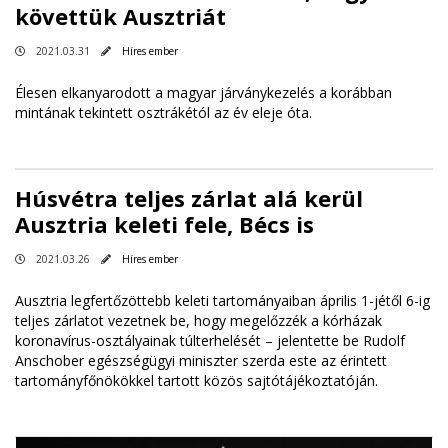
követtük Ausztriát
2021.03.31
Híres ember
Élesen elkanyarodott a magyar járványkezelés a korábban
mintának tekintett osztrákétól az év eleje óta.
Húsvétra teljes zárlat alá kerül
Ausztria keleti fele, Bécs is
2021.03.26
Híres ember
Ausztria legfertőzöttebb keleti tartományaiban április 1-jétől 6-ig
teljes zárlatot vezetnek be, hogy megelőzzék a kórházak
koronavírus-osztályainak túlterhelését – jelentette be Rudolf
Anschober egészségügyi miniszter szerda este az érintett
tartományfőnökökkel tartott közös sajtótájékoztatóján.