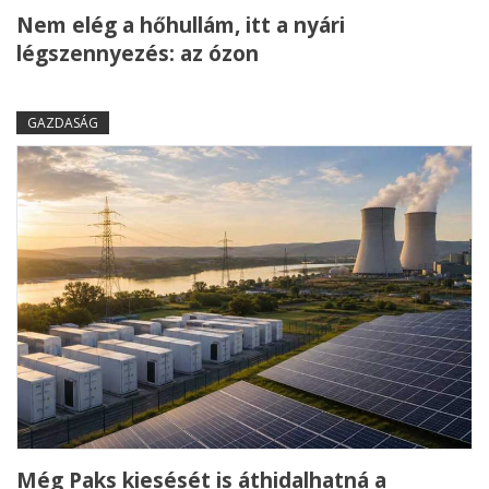
Nem elég a hőhullám, itt a nyári
légszennyezés: az ózon
GAZDASÁG
Még Paks kiesését is áthidalhatná a