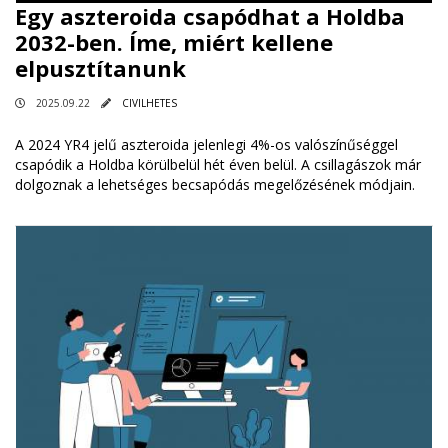
Egy aszteroida csapódhat a Holdba
2032-ben. Íme, miért kellene
elpusztítanunk
2025.09.22
CIVILHETES
A 2024 YR4 jelű aszteroida jelenlegi 4%-os valószínűséggel
csapódik a Holdba körülbelül hét éven belül. A csillagászok már
dolgoznak a lehetséges becsapódás megelőzésének módjain.