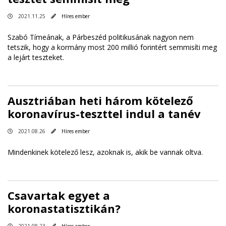
2021.11.25
Híres ember
Szabó Tímeának, a Párbeszéd politikusának nagyon nem
tetszik, hogy a kormány most 200 millió forintért semmisíti meg
a lejárt teszteket.
Ausztriában heti három kötelező
koronavírus-teszttel indul a tanév
2021.08.26
Híres ember
Mindenkinek kötelező lesz, azoknak is, akik be vannak oltva.
Csavartak egyet a
koronastatisztikán?
2021.08.23
Híres ember