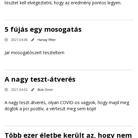
tesztet kell elvégeztetni, hogy az eredmény pontos legyen.
5 fújás egy mosogatás
2021.04.06
Harvay Péter
Jar mosogatószert teszteltem
A nagy teszt-átverés
2021.04.02
Büki Ervin
A nagy teszt-átverés, olyan COVID-os vagyok, hogy majd meg
döglök a pcr pozitív, a vérteszt meg sem köpi!
Több ezer életbe került az, hogy nem