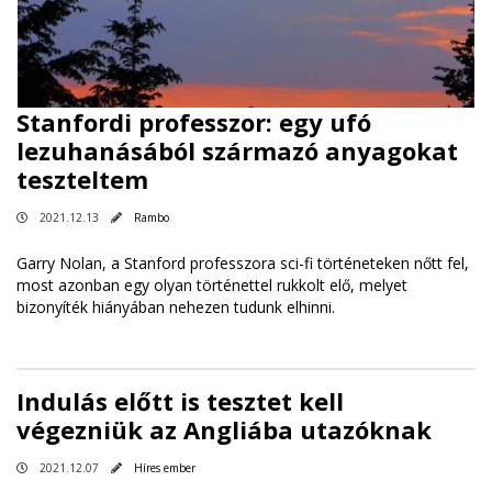
Stanfordi professzor: egy ufó
lezuhanásából származó anyagokat
teszteltem
2021.12.13
Rambo
Garry Nolan, a Stanford professzora sci-fi történeteken nőtt fel,
most azonban egy olyan történettel rukkolt elő, melyet
bizonyíték hiányában nehezen tudunk elhinni.
Indulás előtt is tesztet kell
végezniük az Angliába utazóknak
2021.12.07
Híres ember