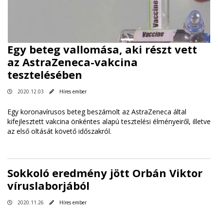
Egy beteg vallomása, aki részt vett
az AstraZeneca-vakcina
tesztelésében
2020.12.03
Híres ember
Egy koronavírusos beteg beszámolt az AstraZeneca által
kifejlesztett vakcina önkéntes alapú tesztelési élményeiről, illetve
az első oltását követő időszakról.
Sokkoló eredmény jött Orbán Viktor
víruslaborjából
2020.11.26
Híres ember