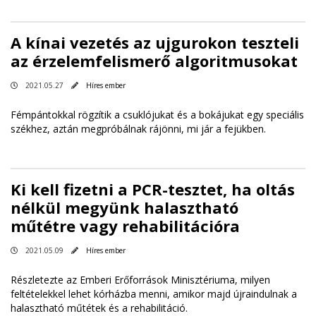
A kínai vezetés az ujgurokon teszteli
az érzelemfelismerő algoritmusokat
2021.05.27
Híres ember
Fémpántokkal rögzítik a csuklójukat és a bokájukat egy speciális
székhez, aztán megpróbálnak rájönni, mi jár a fejükben.
Ki kell fizetni a PCR-tesztet, ha oltás
nélkül megyünk halasztható
műtétre vagy rehabilitációra
2021.05.09
Híres ember
Részletezte az Emberi Erőforrások Minisztériuma, milyen
feltételekkel lehet kórházba menni, amikor majd újraindulnak a
halasztható műtétek és a rehabilitáció.