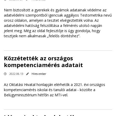
Nem biztosított a gyerekek és gyámok adatainak védelme az
adatvédelmi szempontból igencsak aggályos Testometrika nevű
orosz oldalon, amelyen a tesztet elvégeztették volna. Az
adatvédelmi hatóság felszólítása a felmérés utolsó napján
jelent meg. Még az oldal fejlesztője is úgy gondolja, hogy
tesztjeik nem alkalmasak „felelős döntéshez”.
Közzétették az országos
kompetenciamérés adatait
2022.06.13
Híres ember
Az Oktatási Hivatal honlapján elérhetők a 2021. évi országos
kompetenciamérés iskolai és tanulói adatai - közölte a
Belügyminisztérium hétfőn az MTI-vel.