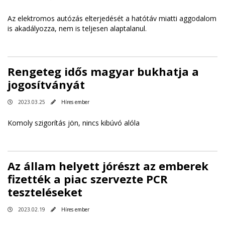
Az elektromos autózás elterjedését a hatótáv miatti aggodalom
is akadályozza, nem is teljesen alaptalanul.
Rengeteg idős magyar bukhatja a
jogosítványát
2023.03.25
Híres ember
Komoly szigorítás jön, nincs kibúvó alóla
Az állam helyett jórészt az emberek
fizették a piac szervezte PCR
teszteléseket
2023.02.19
Híres ember