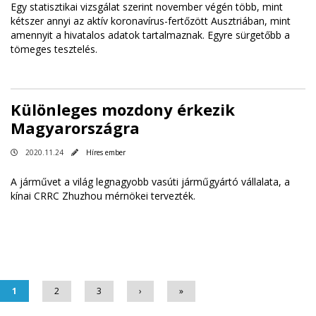
Egy statisztikai vizsgálat szerint november végén több, mint
kétszer annyi az aktív koronavírus-fertőzött Ausztriában, mint
amennyit a hivatalos adatok tartalmaznak. Egyre sürgetőbb a
tömeges tesztelés.
Különleges mozdony érkezik
Magyarországra
2020.11.24
Híres ember
A járművet a világ legnagyobb vasúti járműgyártó vállalata, a
kínai CRRC Zhuzhou mérnökei tervezték.
Oldalak
1
2
3
›
»