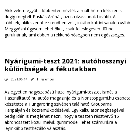
Akik velem együtt döbbenten nézték a múlt héten kétszer is
dugig megtelt Puskás Arénát, azok olvassanak tovább. A
többiek, akik szerint ez rendben volt, inkább kattintsanak tovább.
Meggyőzni úgysem lehet őket, csak feleslegesen dühbe
gurulnának, ami ebben a rekkenő hőségben nem egészséges.
Nyárigumi-teszt 2021: autóhossznyi
különbségek a fékutakban
2021.06.14
Híres ember
Az egyetlen nagyszabású hazai nyárigumi-tesztet ismét a
Használtautó.hu autós magazinja és a Nonstopgumi.hu csapata
készítette a Hungaroring szívében található Groupama
Tanpályán és közreműködésével. Egy kalkulátor segítségével
pedig idén is meg lehet nézni, hogy a teszten résztvevő 15
abroncsszett közül melyik gumimodell lehet számunkra a
leginkább testhezálló választás.