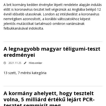
A brit kormány kedden érvénybe lépett rendelete alapján indulás
előtt is koronavírus-tesztet kell végezniük az Angliába belépő 12
évnél idősebb utasoknak. London az intézkedést a koronavírus
nemrégiben azonosított, a korábbi változatokhoz képest
jelentős mutációkat tartalmazó omikron variánsának
felbukkanásával indokolta.
A legnagyobb magyar téligumi-teszt
eredményei
2021.11.25
Híres ember
13 szett, 7 mérési kategória
A kormány ahelyett, hogy tesztelt
volna, 5 milliárd értékű lejárt PCR-
tesztet semmisít meg