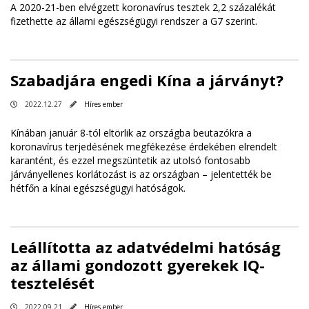
A 2020-21-ben elvégzett koronavírus tesztek 2,2 százalékát
fizethette az állami egészségügyi rendszer a G7 szerint.
Szabadjára engedi Kína a járványt?
2022.12.27
Híres ember
Kínában január 8-tól eltörlik az országba beutazókra a
koronavírus terjedésének megfékezése érdekében elrendelt
karantént, és ezzel megszüntetik az utolsó fontosabb
járványellenes korlátozást is az országban – jelentették be
hétfőn a kínai egészségügyi hatóságok.
Leállította az adatvédelmi hatóság
az állami gondozott gyerekek IQ-
tesztelését
2022.09.21
Híres ember