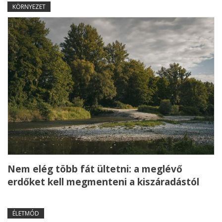
KÖRNYEZET
Nem elég több fát ültetni: a meglévő
erdőket kell megmenteni a kiszáradástól
ÉLETMÓD