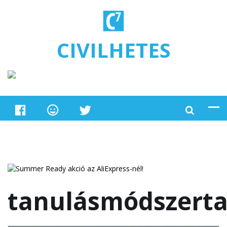
Ugrás a tartalomra
CIVILHETES
tanulásmódszert