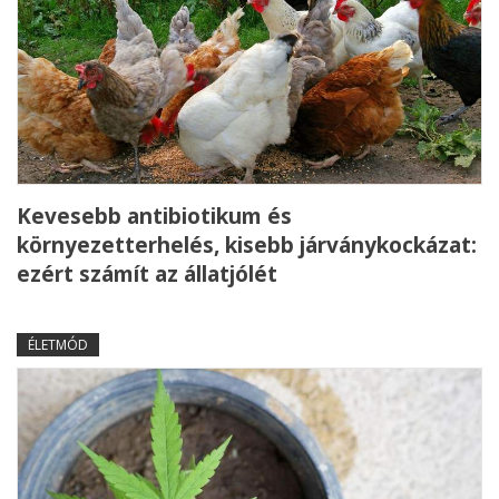
Kevesebb antibiotikum és
környezetterhelés, kisebb járványkockázat:
ezért számít az állatjólét
ÉLETMÓD