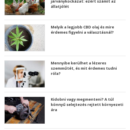
járványkockázat: ezért számít az
állatjólét
Melyik a legjobb CBD olaj és mire
érdemes figyelni a választásnál?
Mennyibe kerülhet a lézeres
szemműtét, és mit érdemes tudni
róla?
Kidobni vagy megmenteni? A túl
könnyű selejtezés rejtett környezeti
ára