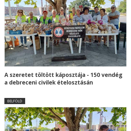
A szeretet töltött káposztája - 150 vendég
a debreceni civilek ételosztásán
BELFÖLD