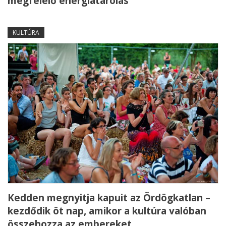
megfelelő energiatárolás
KULTÚRA
Kedden megnyitja kapuit az Ördögkatlan –
kezdődik öt nap, amikor a kultúra valóban
összehozza az embereket