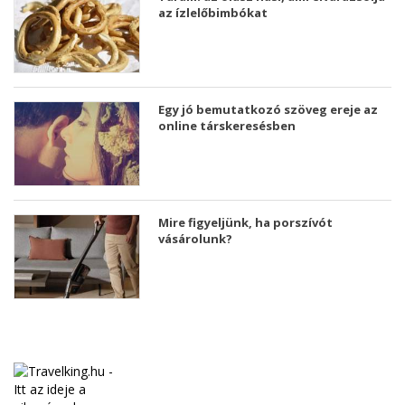
az ízlelőbimbókat
Egy jó bemutatkozó szöveg ereje az
online társkeresésben
Mire figyeljünk, ha porszívót
vásárolunk?