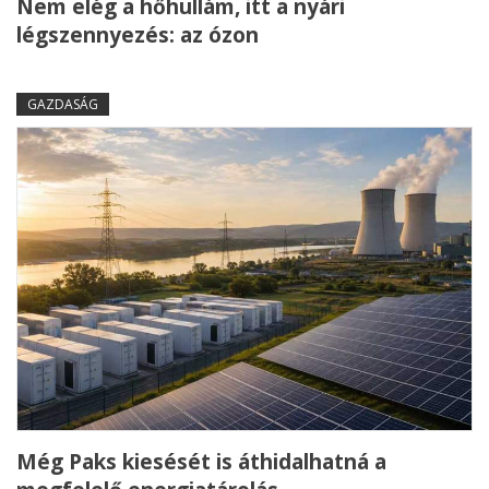
Nem elég a hőhullám, itt a nyári
légszennyezés: az ózon
GAZDASÁG
Még Paks kiesését is áthidalhatná a