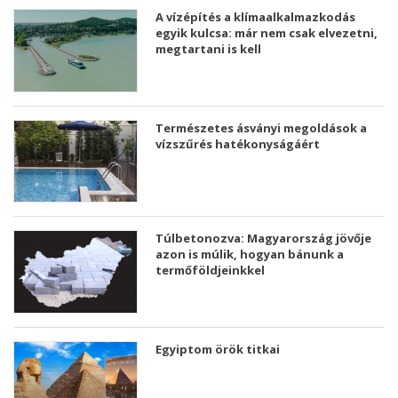
A vízépítés a klímaalkalmazkodás
egyik kulcsa: már nem csak elvezetni,
megtartani is kell
Természetes ásványi megoldások a
vízszűrés hatékonyságáért
Túlbetonozva: Magyarország jövője
azon is múlik, hogyan bánunk a
termőföldjeinkkel
Egyiptom örök titkai