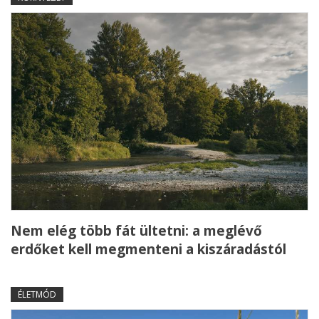
Nem elég több fát ültetni: a meglévő
erdőket kell megmenteni a kiszáradástól
ÉLETMÓD