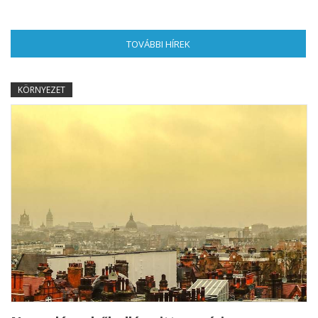
TOVÁBBI HÍREK
(AKTÍV FÜL)
KÖRNYEZET