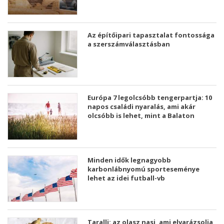
Az építőipari tapasztalat fontossága
a szerszámválasztásban
Európa 7 legolcsóbb tengerpartja: 10
napos családi nyaralás, ami akár
olcsóbb is lehet, mint a Balaton
Minden idők legnagyobb
karbonlábnyomú sporteseménye
lehet az idei futball-vb
Taralli: az olasz nasi, ami elvarázsolja