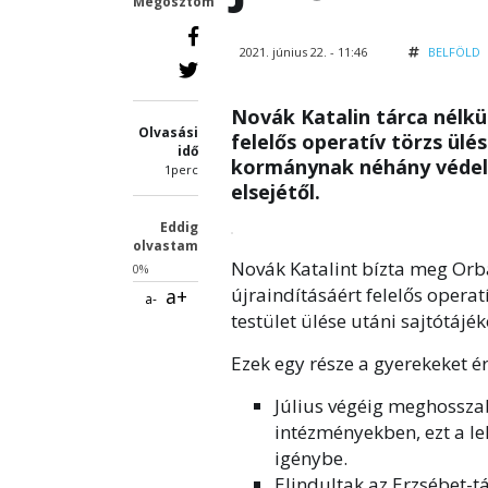
Megosztom
2021. június 22. - 11:46
BELFÖLD
Novák Katalin tárca nélkül
Olvasási
felelős operatív törzs ülé
idő
kormánynak néhány védelmi
1perc
elsejétől.
Eddig
olvastam
Novák Katalint bízta meg Orbá
0%
újraindításáért felelős operatí
a+
a-
testület ülése utáni sajtótáj
Ezek egy része a gyerekeket ér
Július végéig meghosszab
intézményekben, ezt a le
igénybe.
Elindultak az Erzsébet-t