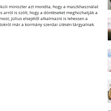
élküli miniszter azt mondta, hogy a maszkhasználat
és arról is szólt, hogy a döntéseket meghozhatják a
st, július elsejétől alkalmazni is lehessen a
atokról már a kormány szerdai ülésén tárgyalnak.