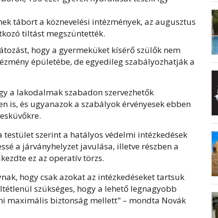
nek tábort a köznevelési intézmények, az augusztus
tkozó tiltást megszüntették.
rlátozást, hogy a gyermeküket kísérő szülők nem
ntézmény épületébe, de egyedileg szabályozhatják a
 hogy a lakodalmak szabadon szervezhetők
n is, és ugyanazok a szabályok érvényesek ebben
 esküvőkre.
a testület szerint a hatályos védelmi intézkedések
sé a járványhelyzet javulása, illetve részben a
kezdte ez az operatív törzs.
nak, hogy csak azokat az intézkedéseket tartsuk
ltétlenül szükséges, hogy a lehető legnagyobb
ni maximális biztonság mellett" – mondta Novák