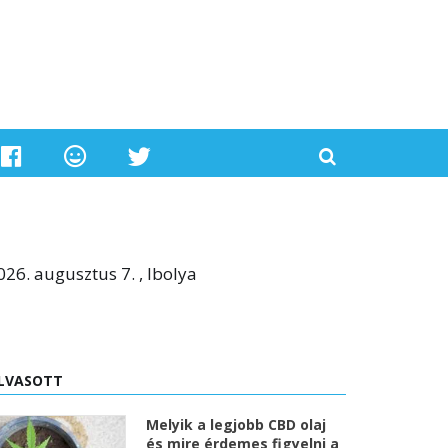
026. augusztus 7. , Ibolya
LVASOTT
Melyik a legjobb CBD olaj
és mire érdemes figyelni a