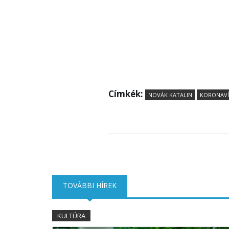
Címkék:
NOVÁK KATALIN
KORONAVÍ
TOVÁBBI HÍREK
(AKTÍV FÜL)
KULTÚRA