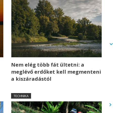
a
Nem elég több fát ültetni: a
meglévő erdőket kell megmenteni
a kiszáradástól
TECHNIKA