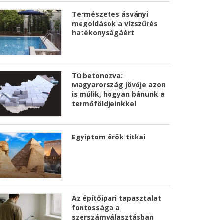
Természetes ásványi
megoldások a vízszűrés
hatékonyságáért
Túlbetonozva:
Magyarország jövője azon
is múlik, hogyan bánunk a
termőföldjeinkkel
Egyiptom örök titkai
Az építőipari tapasztalat
fontossága a
szerszámválasztásban