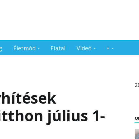
g
Életmód
Fiatal
Videó
+
2
hítések
tthon július 1-
O