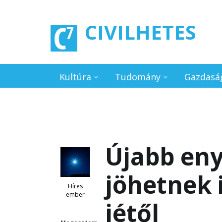
Ugrás a tartalomra
CIVILHETES
Kultúra
Tudomány
Gazdasá
Újabb eny
jöhetnek i
Híres
ember
jétől