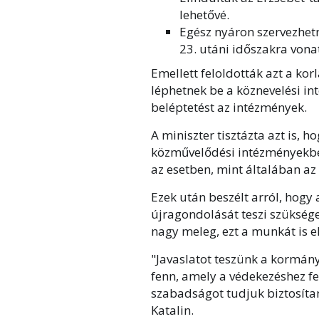
lehetővé.
Egész nyáron szervezhet
23. utáni időszakra vona
Emellett feloldották azt a ko
léphetnek be a köznevelési i
beléptetést az intézmények.
A miniszter tisztázta azt is,
közművelődési intézményekbe
az esetben, mint általában az
Ezek után beszélt arról, hogy 
újragondolását teszi szükséges
nagy meleg, ezt a munkát is el
"Javaslatot teszünk a kormány
fenn, amely a védekezéshez fe
szabadságot tudjuk biztosíta
Katalin.