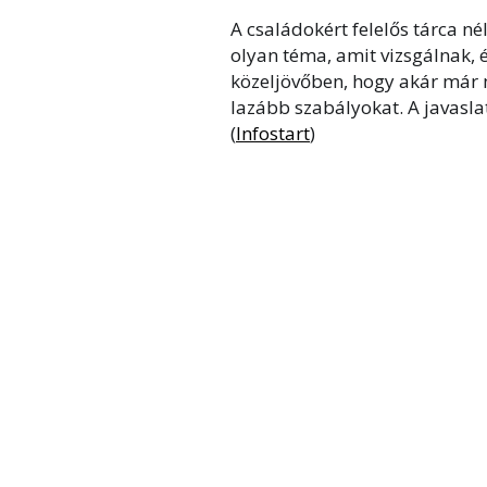
A családokért felelős tárca n
olyan téma, amit vizsgálnak, 
közeljövőben, hogy akár már mo
lazább szabályokat. A javasl
(
Infostart
)