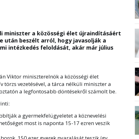
i miniszter a közösségi élet újraindításáért
se után beszélt arról, hogy javasolják a
 intézkedés feloldását, akár már július
n Viktor miniszterelnök a közösségi élet
v törzs vezetésével, a tárca nélküli miniszter a
ékoztatón a legfontosabb döntésekről számolt be.
inti:
bítják a gyermekfelügyeletet a köznevelési
hetőséget most is naponta 15-17 ezren veszik
áborok, 150 ezer gyerek nyaralását teszik így