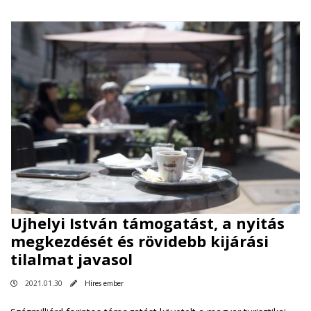
Ujhelyi István támogatást, a nyitás
megkezdését és rövidebb kijárási
tilalmat javasol
2021.01.30
Híres ember