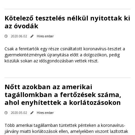
Kötelező tesztelés nélkül nyitottak ki
az óvodák
2020.06.02
Híres ember
Csak a fenntartók egy része csináltatott koronavírus-tesztet a
gyermekintézmények újranyitása előtt a dolgozókon, pedig
közülük sokan az idősgondozásban vettek részt.
Nőtt azokban az amerikai
tagállomkban a fertőzések száma,
ahol enyhítettek a korlátozásokon
2020.05.02
Híres ember
Több amerikai tagállamban tüntettek pénteken a koronavírus-
járvány miatti korlátozások ellen, amelyekben viszont lazítottak