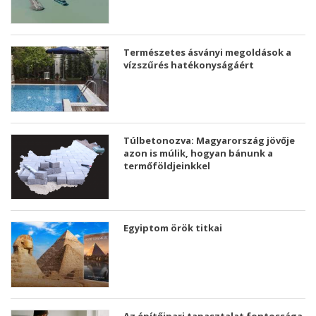
Természetes ásványi megoldások a
vízszűrés hatékonyságáért
Túlbetonozva: Magyarország jövője
azon is múlik, hogyan bánunk a
termőföldjeinkkel
Egyiptom örök titkai