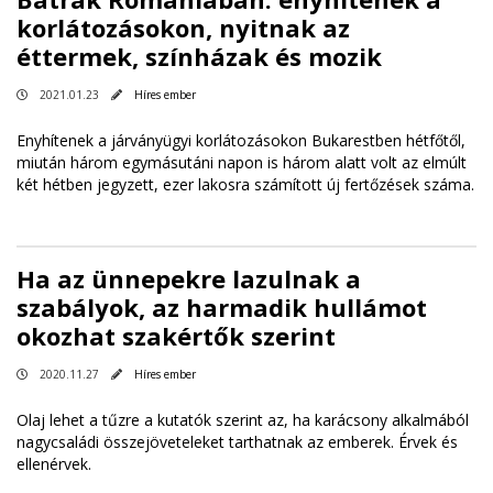
korlátozásokon, nyitnak az
éttermek, színházak és mozik
2021.01.23
Híres ember
Enyhítenek a járványügyi korlátozásokon Bukarestben hétfőtől,
miután három egymásutáni napon is három alatt volt az elmúlt
két hétben jegyzett, ezer lakosra számított új fertőzések száma.
Ha az ünnepekre lazulnak a
szabályok, az harmadik hullámot
okozhat szakértők szerint
2020.11.27
Híres ember
Olaj lehet a tűzre a kutatók szerint az, ha karácsony alkalmából
nagycsaládi összejöveteleket tarthatnak az emberek. Érvek és
ellenérvek.