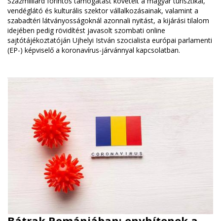
Százmilliárd forintos támogatást követelt a magyar turisztikai,
vendéglátó és kulturális szektor vállalkozásainak, valamint a
szabadtéri látványosságoknál azonnali nyitást, a kijárási tilalom
idejében pedig rövidítést javasolt szombati online
sajtótájékoztatóján Ujhelyi István szocialista európai parlamenti
(EP-) képviselő a koronavírus-járvánnyal kapcsolatban.
Bátrak Romániában: enyhítenek a