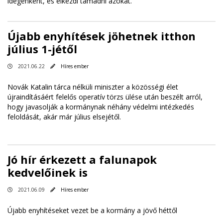
idegenként, és elkezdi támadni azokat.
Újabb enyhítések jöhetnek itthon
július 1-jétől
2021.06.22
Híres ember
Novák Katalin tárca nélküli miniszter a közösségi élet
újraindításáért felelős operatív törzs ülése után beszélt arról,
hogy javasolják a kormánynak néhány védelmi intézkedés
feloldását, akár már július elsejétől.
Jó hír érkezett a falunapok
kedvelőinek is
2021.06.09
Híres ember
Újabb enyhítéseket vezet be a kormány a jövő héttől