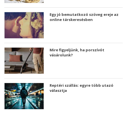
Egy jó bemutatkozó szöveg ereje az
online társkeresésben
Mire figyeljünk, ha porszívót
vásárolunk?
Reptéri szállás: egyre több utazó
választja