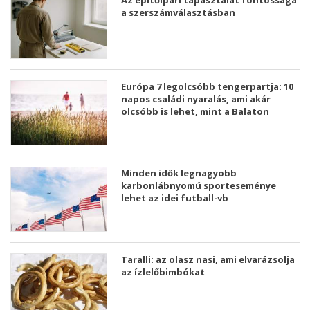
Az építőipari tapasztalat fontossága
a szerszámválasztásban
Európa 7 legolcsóbb tengerpartja: 10
napos családi nyaralás, ami akár
olcsóbb is lehet, mint a Balaton
Minden idők legnagyobb
karbonlábnyomú sporteseménye
lehet az idei futball-vb
Taralli: az olasz nasi, ami elvarázsolja
az ízlelőbimbókat