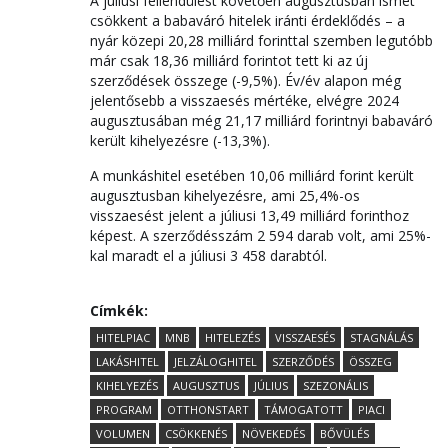
A júliusi fellendülést követően augusztusban ismét
csökkent a babaváró hitelek iránti érdeklődés – a
nyár közepi 20,28 milliárd forinttal szemben legutóbb
már csak 18,36 milliárd forintot tett ki az új
szerződések összege (-9,5%). Év/év alapon még
jelentősebb a visszaesés mértéke, elvégre 2024
augusztusában még 21,17 milliárd forintnyi babaváró
került kihelyezésre (-13,3%).
A munkáshitel esetében 10,06 milliárd forint került
augusztusban kihelyezésre, ami 25,4%-os
visszaesést jelent a júliusi 13,49 milliárd forinthoz
képest. A szerződésszám 2 594 darab volt, ami 25%-
kal maradt el a júliusi 3 458 darabtól.
Címkék:
HITELPIAC
MNB
HITELEZÉS
VISSZAESÉS
STAGNÁLÁS
LAKÁSHITEL
JELZÁLOGHITEL
SZERZŐDÉS
ÖSSZEG
KIHELYEZÉS
AUGUSZTUS
JÚLIUS
SZEZONÁLIS
PROGRAM
OTTHONSTART
TÁMOGATOTT
PIACI
VOLUMEN
CSÖKKENÉS
NÖVEKEDÉS
BŐVÜLÉS