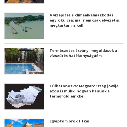
A vízépítés a klímaalkalmazkodás
egyik kulcsa: már nem csak elvezetni,
megtartani is kell
Természetes ásványi megoldások a
vízszűrés hatékonyságáért
Túlbetonozva: Magyarország jövője
azon is múlik, hogyan bánunk a
termőföldjeinkkel
Egyiptom örök titkai