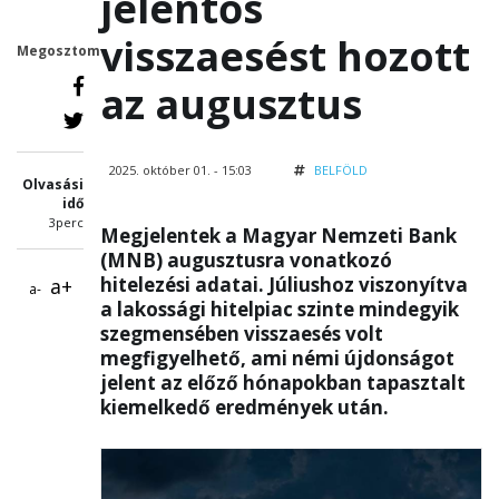
jelentős
visszaesést hozott
Megosztom
az augusztus
2025. október 01. - 15:03
BELFÖLD
Olvasási
idő
3perc
Megjelentek a Magyar Nemzeti Bank
(MNB) augusztusra vonatkozó
hitelezési adatai. Júliushoz viszonyítva
a+
a-
a lakossági hitelpiac szinte mindegyik
szegmensében visszaesés volt
megfigyelhető, ami némi újdonságot
jelent az előző hónapokban tapasztalt
kiemelkedő eredmények után.