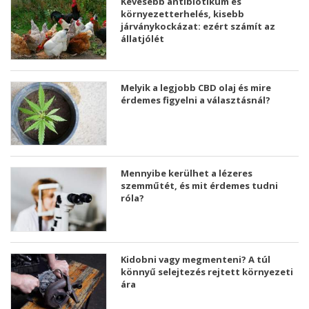
Kevesebb antibiotikum és
környezetterhelés, kisebb
járványkockázat: ezért számít az
állatjólét
Melyik a legjobb CBD olaj és mire
érdemes figyelni a választásnál?
Mennyibe kerülhet a lézeres
szemműtét, és mit érdemes tudni
róla?
Kidobni vagy megmenteni? A túl
könnyű selejtezés rejtett környezeti
ára