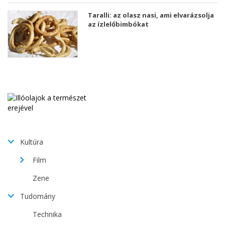
Taralli: az olasz nasi, ami elvarázsolja
az ízlelőbimbókat
Kultúra
Film
Zene
Tudomány
Technika