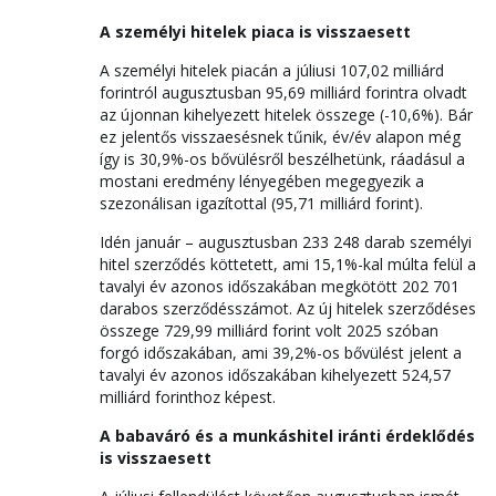
A személyi hitelek piaca is visszaesett
A személyi hitelek piacán a júliusi 107,02 milliárd
forintról augusztusban 95,69 milliárd forintra olvadt
az újonnan kihelyezett hitelek összege (-10,6%). Bár
ez jelentős visszaesésnek tűnik, év/év alapon még
így is 30,9%-os bővülésről beszélhetünk, ráadásul a
mostani eredmény lényegében megegyezik a
szezonálisan igazítottal (95,71 milliárd forint).
Idén január – augusztusban 233 248 darab személyi
hitel szerződés köttetett, ami 15,1%-kal múlta felül a
tavalyi év azonos időszakában megkötött 202 701
darabos szerződésszámot. Az új hitelek szerződéses
összege 729,99 milliárd forint volt 2025 szóban
forgó időszakában, ami 39,2%-os bővülést jelent a
tavalyi év azonos időszakában kihelyezett 524,57
milliárd forinthoz képest.
A babaváró és a munkáshitel iránti érdeklődés
is visszaesett