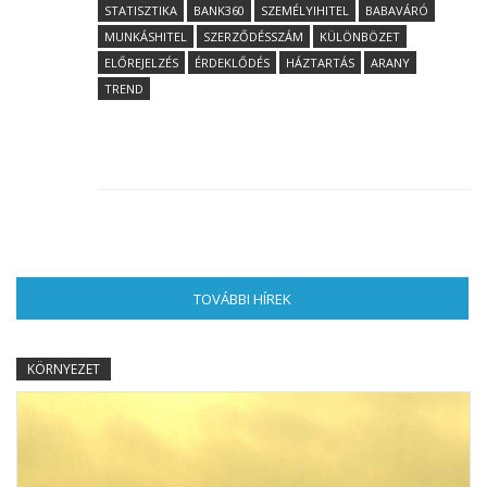
STATISZTIKA
BANK360
SZEMÉLYIHITEL
BABAVÁRÓ
MUNKÁSHITEL
SZERZŐDÉSSZÁM
KÜLÖNBÖZET
ELŐREJELZÉS
ÉRDEKLŐDÉS
HÁZTARTÁS
ARANY
TREND
TOVÁBBI HÍREK
(AKTÍV FÜL)
KÖRNYEZET