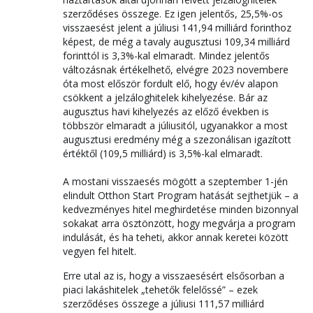
szerződéses összege. Ez igen jelentős, 25,5%-os
visszaesést jelent a júliusi 141,94 milliárd forinthoz
képest, de még a tavaly augusztusi 109,34 milliárd
forinttól is 3,3%-kal elmaradt. Mindez jelentős
változásnak értékelhető, elvégre 2023 novembere
óta most először fordult elő, hogy év/év alapon
csökkent a jelzáloghitelek kihelyezése. Bár az
augusztus havi kihelyezés az előző években is
többször elmaradt a júliusitól, ugyanakkor a most
augusztusi eredmény még a szezonálisan igazított
értéktől (109,5 milliárd) is 3,5%-kal elmaradt.
A mostani visszaesés mögött a szeptember 1-jén
elindult Otthon Start Program hatását sejthetjük – a
kedvezményes hitel meghirdetése minden bizonnyal
sokakat arra ösztönzött, hogy megvárja a program
indulását, és ha teheti, akkor annak keretei között
vegyen fel hitelt.
Erre utal az is, hogy a visszaesésért elsősorban a
piaci lakáshitelek „tehetők felelőssé” – ezek
szerződéses összege a júliusi 111,57 milliárd