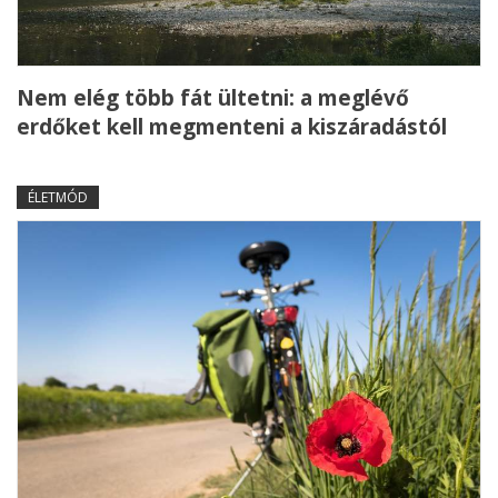
Nem elég több fát ültetni: a meglévő
erdőket kell megmenteni a kiszáradástól
ÉLETMÓD