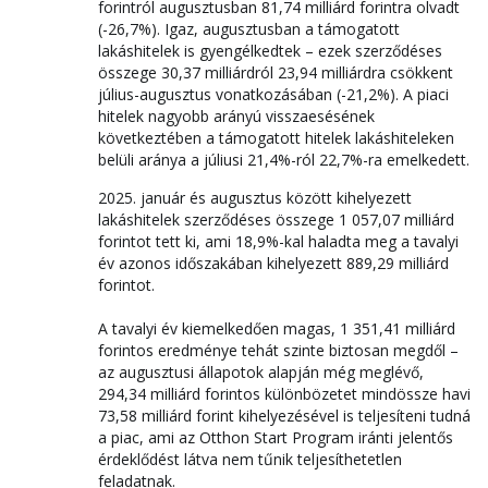
forintról augusztusban 81,74 milliárd forintra olvadt
(-26,7%). Igaz, augusztusban a támogatott
lakáshitelek is gyengélkedtek – ezek szerződéses
összege 30,37 milliárdról 23,94 milliárdra csökkent
július-augusztus vonatkozásában (-21,2%). A piaci
hitelek nagyobb arányú visszaesésének
következtében a támogatott hitelek lakáshiteleken
belüli aránya a júliusi 21,4%-ról 22,7%-ra emelkedett.
2025. január és augusztus között kihelyezett
lakáshitelek szerződéses összege 1 057,07 milliárd
forintot tett ki, ami 18,9%-kal haladta meg a tavalyi
év azonos időszakában kihelyezett 889,29 milliárd
forintot.
A tavalyi év kiemelkedően magas, 1 351,41 milliárd
forintos eredménye tehát szinte biztosan megdől –
az augusztusi állapotok alapján még meglévő,
294,34 milliárd forintos különbözetet mindössze havi
73,58 milliárd forint kihelyezésével is teljesíteni tudná
a piac, ami az Otthon Start Program iránti jelentős
érdeklődést látva nem tűnik teljesíthetetlen
feladatnak.