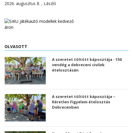
2026. augusztus 8. , László
OLVASOTT
A szeretet töltött káposztája - 150
vendég a debreceni civilek
ételosztásán
A szeretet töltött káposztája –
Kéretlen Figyelem ételosztás
Debrecenben