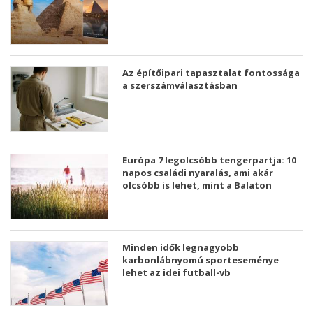
Az építőipari tapasztalat fontossága
a szerszámválasztásban
Európa 7 legolcsóbb tengerpartja: 10
napos családi nyaralás, ami akár
olcsóbb is lehet, mint a Balaton
Minden idők legnagyobb
karbonlábnyomú sporteseménye
lehet az idei futball-vb