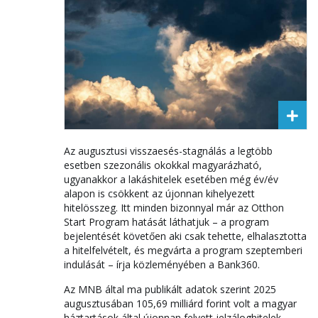
Az augusztusi visszaesés-stagnálás a legtöbb
esetben szezonális okokkal magyarázható,
ugyanakkor a lakáshitelek esetében még év/év
alapon is csökkent az újonnan kihelyezett
hitelösszeg. Itt minden bizonnyal már az Otthon
Start Program hatását láthatjuk – a program
bejelentését követően aki csak tehette, elhalasztotta
a hitelfelvételt, és megvárta a program szeptemberi
indulását – írja közleményében a Bank360.
Az MNB által ma publikált adatok szerint 2025
augusztusában 105,69 milliárd forint volt a magyar
háztartások által újonnan felvett jelzáloghitelek