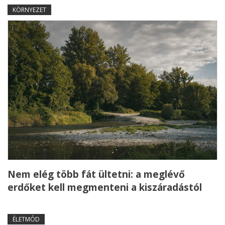
KÖRNYEZET
Nem elég több fát ültetni: a meglévő
erdőket kell megmenteni a kiszáradástól
ÉLETMÓD