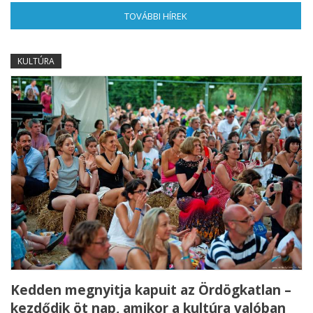
TOVÁBBI HÍREK
(AKTÍV FÜL)
KULTÚRA
Kedden megnyitja kapuit az Ördögkatlan –
kezdődik öt nap, amikor a kultúra valóban