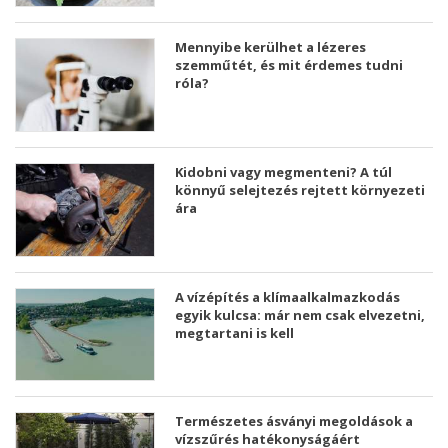
Mennyibe kerülhet a lézeres
szemműtét, és mit érdemes tudni
róla?
Kidobni vagy megmenteni? A túl
könnyű selejtezés rejtett környezeti
ára
A vízépítés a klímaalkalmazkodás
egyik kulcsa: már nem csak elvezetni,
megtartani is kell
Természetes ásványi megoldások a
vízszűrés hatékonyságáért