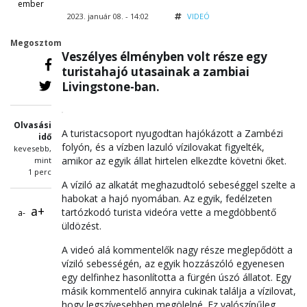
ember
2023. január 08. - 14:02
VIDEÓ
Megosztom
Veszélyes élményben volt része egy
turistahajó utasainak a zambiai
Livingstone-ban.
Olvasási
A turistacsoport nyugodtan hajókázott a Zambézi
idő
folyón, és a vízben lazuló vízilovakat figyelték,
kevesebb,
amikor az egyik állat hirtelen elkezdte követni őket.
mint
1 perc
A víziló az alkatát meghazudtoló sebeséggel szelte a
habokat a hajó nyomában. Az egyik, fedélzeten
a+
tartózkodó turista videóra vette a megdöbbentő
a-
üldözést.
A videó alá kommentelők nagy része meglepődött a
víziló sebességén, az egyik hozzászóló egyenesen
egy delfinhez hasonlította a fürgén úszó állatot. Egy
másik kommentelő annyira cukinak találja a vízilovat,
hogy legszívesebben megölelné. Ez valószínűleg