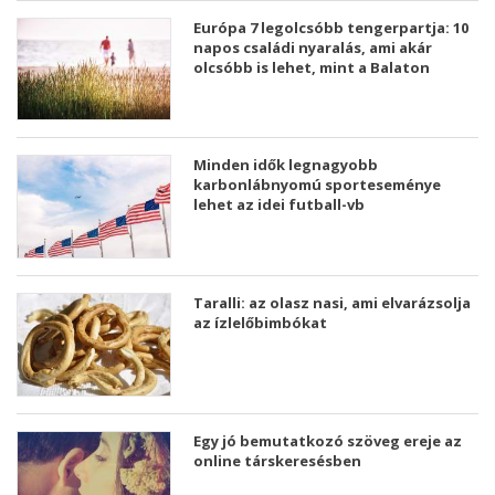
Európa 7 legolcsóbb tengerpartja: 10
napos családi nyaralás, ami akár
olcsóbb is lehet, mint a Balaton
Minden idők legnagyobb
karbonlábnyomú sporteseménye
lehet az idei futball-vb
Taralli: az olasz nasi, ami elvarázsolja
az ízlelőbimbókat
Egy jó bemutatkozó szöveg ereje az
online társkeresésben