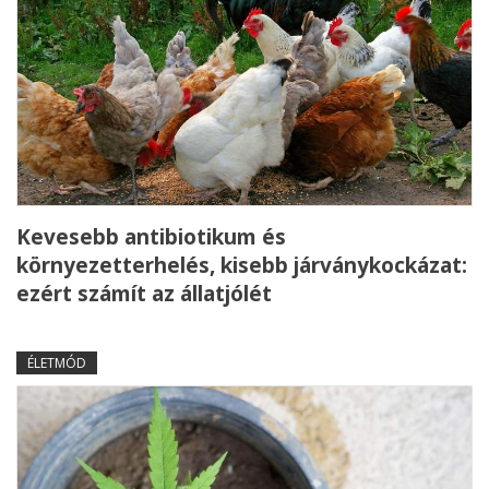
Kevesebb antibiotikum és
környezetterhelés, kisebb járványkockázat:
ezért számít az állatjólét
ÉLETMÓD