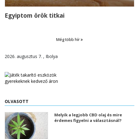
Egyiptom örök titkai
Még több hír
2026. augusztus 7. , Ibolya
OLVASOTT
Melyik a legjobb CBD olaj és mire
érdemes figyelni a választásnál?