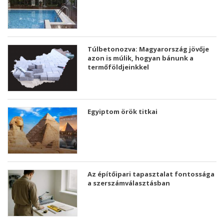
Túlbetonozva: Magyarország jövője
azon is múlik, hogyan bánunk a
termőföldjeinkkel
Egyiptom örök titkai
Az építőipari tapasztalat fontossága
a szerszámválasztásban