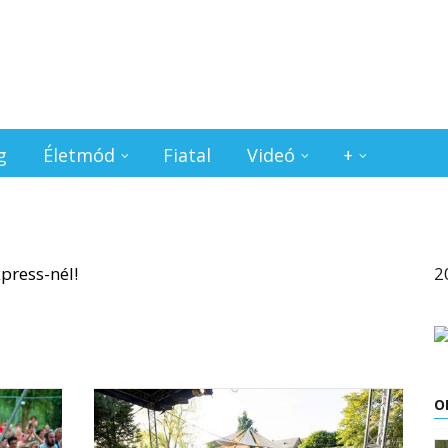
g
Életmód
Fiatal
Videó
+
2
O