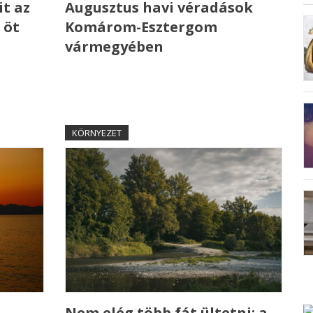
t az
Augusztus havi véradások
 öt
Komárom-Esztergom
vármegyében
KÖRNYEZET
Nem elég több fát ültetni: a