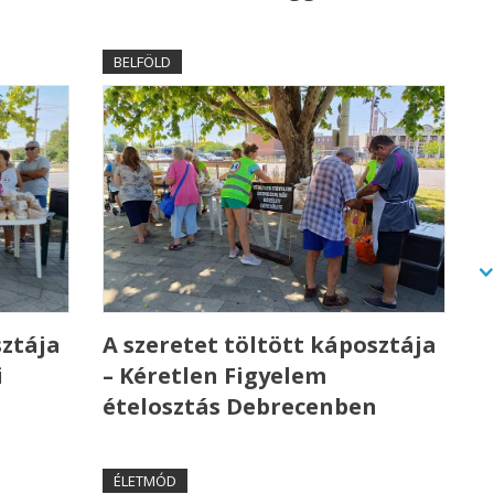
BELFÖLD
sztája
A szeretet töltött káposztája
i
– Kéretlen Figyelem
ételosztás Debrecenben
ÉLETMÓD