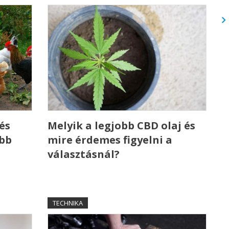
és
Melyik a legjobb CBD olaj és
ebb
mire érdemes figyelni a
választásnál?
TECHNIKA