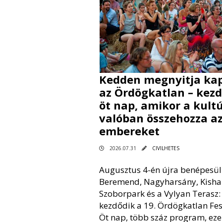
Kedden megnyitja kap
az Ördögkatlan – kez
öt nap, amikor a kult
valóban összehozza a
embereket
2026.07.31
CIVILHETES
Augusztus 4-én újra benépesül
Beremend, Nagyharsány, Kisha
Szoborpark és a Vylyan Terasz
kezdődik a 19. Ördögkatlan Fesz
Öt nap, több száz program, eze