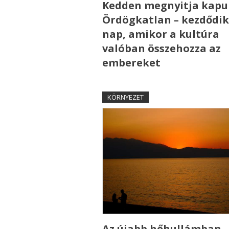
Kedden megnyitja kapui
Ördögkatlan – kezdődik
nap, amikor a kultúra
valóban összehozza az
embereket
KÖRNYEZET
Az újabb hőhullámban