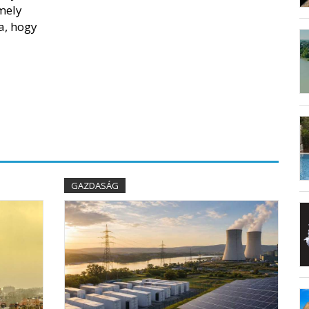
mely
a, hogy
GAZDASÁG