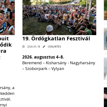
uit
19. Ördögkatlan Fesztivál
dődik
2026.05.18
CIVILHETES
úra
z
2026. augusztus 4–8.
Beremend – Kisharsány - Nagyharsány
– Szoborpark – Vylyan
rsány, a
: kedden
tivál.
rnyi