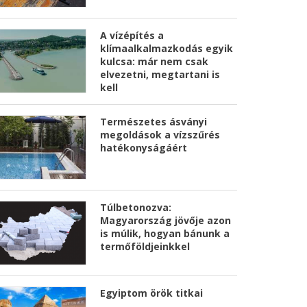
A vízépítés a
klímaalkalmazkodás egyik
kulcsa: már nem csak
elvezetni, megtartani is
kell
Természetes ásványi
megoldások a vízszűrés
hatékonyságáért
Túlbetonozva:
Magyarország jövője azon
is múlik, hogyan bánunk a
termőföldjeinkkel
Egyiptom örök titkai