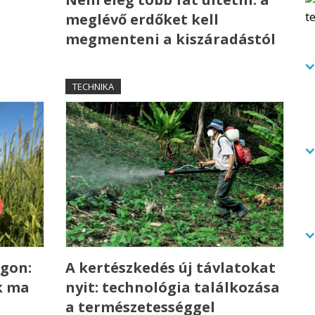
meglévő erdőket kell
megmenteni a kiszáradástól
TECHNIKA
gon:
A kertészkedés új távlatokat
k ma
nyit: technológia találkozása
a természetességgel