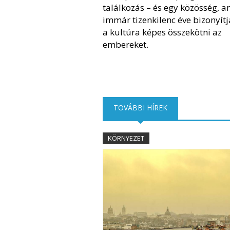
találkozás – és egy közösség, a
immár tizenkilenc éve bizonyítj
a kultúra képes összekötni az
embereket.
TOVÁBBI HÍREK
(AKTÍV FÜL)
KÖRNYEZET