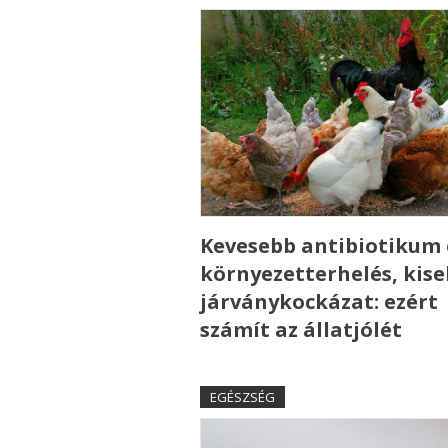
Kevesebb antibiotikum 
környezetterhelés, kis
járványkockázat: ezért
számít az állatjólét
EGÉSZSÉG