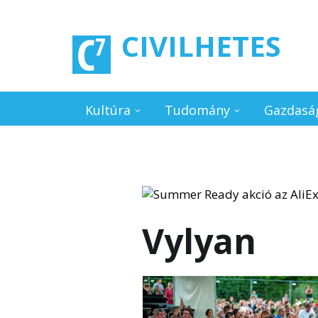
Ugrás a tartalomra
CIVILHETES
Kultúra
Tudomány
Gazdasá
Vylyan