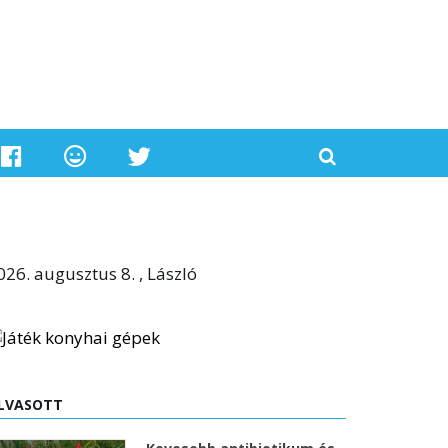
026. augusztus 8. , László
LVASOTT