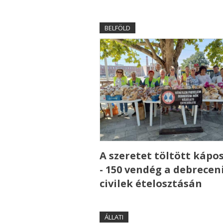
BELFÖLD
A szeretet töltött kápo
- 150 vendég a debrecen
civilek ételosztásán
ÁLLATI