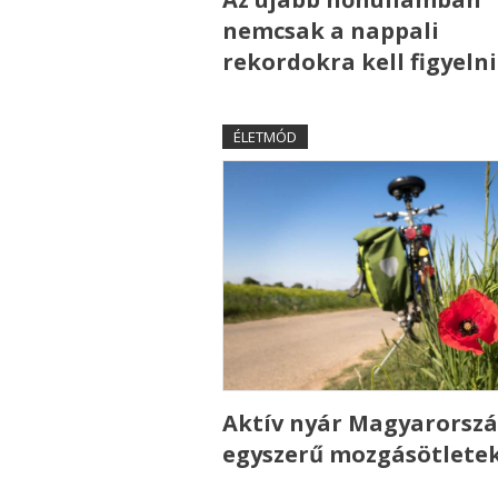
nemcsak a nappali
rekordokra kell figyelni
ÉLETMÓD
Aktív nyár Magyarorszá
egyszerű mozgásötlete