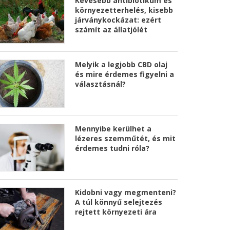
Kevesebb antibiotikum és
környezetterhelés, kisebb
járványkockázat: ezért
számít az állatjólét
Melyik a legjobb CBD olaj
és mire érdemes figyelni a
választásnál?
Mennyibe kerülhet a
lézeres szemműtét, és mit
érdemes tudni róla?
Kidobni vagy megmenteni?
A túl könnyű selejtezés
rejtett környezeti ára