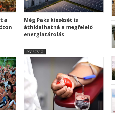
t a
Még Paks kiesését is
 ózon
áthidalhatná a megfelelő
energiatárolás
EGÉSZSÉG