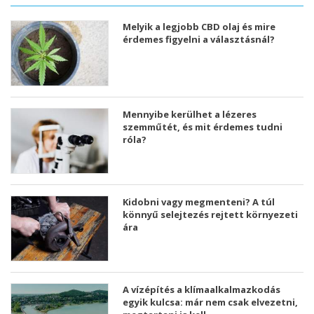
Melyik a legjobb CBD olaj és mire
érdemes figyelni a választásnál?
Mennyibe kerülhet a lézeres
szemműtét, és mit érdemes tudni
róla?
Kidobni vagy megmenteni? A túl
könnyű selejtezés rejtett környezeti
ára
A vízépítés a klímaalkalmazkodás
egyik kulcsa: már nem csak elvezetni,