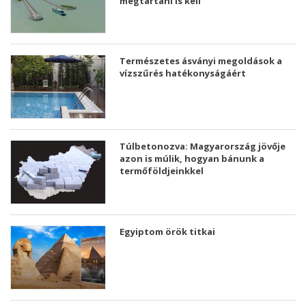
megtartani is kell
Természetes ásványi megoldások a
vízszűrés hatékonyságáért
Túlbetonozva: Magyarország jövője
azon is múlik, hogyan bánunk a
termőföldjeinkkel
Egyiptom örök titkai