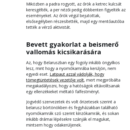
Miközben a padra rogyott, az őrök a ketrec kulcsát
keresgélték, a per nézői pedig döbbenten figyelték az
eseményeket. Az őrök végül bejutottak,
elsősegélyben részesítették, majd egy mentőautóba
tették a vérző aktivistát.
Bevett gyakorlat a beismerő
vallomás kicsikarására
Az, hogy Belaruszban egy fogoly inkább öngyilkos
lesz, mint hogy a nyomókamrába kerüljön, nem
egyedi eset.
Latipaut azzal vádolják, hogy
tömegtüntetések vezetője volt
, mert megpróbálta
megakadályozni, hogy a hatóságok eltávolítsanak
egy ellenzékieket méltató falfestményt.
Jogvédő szervezetek és volt őrizetesek szerint a
belarusz börtönökben és fegyházakban található
nyomókamrák szó szerint kínzókamrák, és sokan
inkább drámai lépésekre szánják el magukat,
mintsem hogy odakerüljenek.