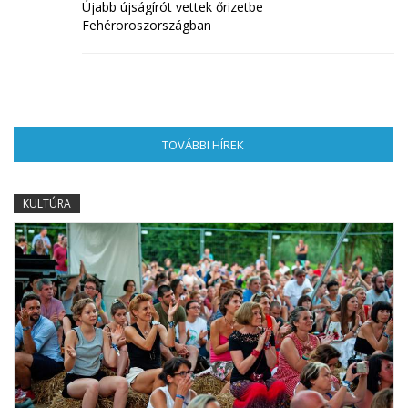
Újabb újságírót vettek őrizetbe
Fehéroroszországban
TOVÁBBI HÍREK
(AKTÍV FÜL)
KULTÚRA