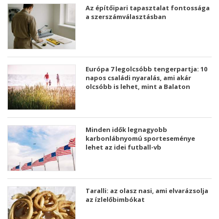
Az építőipari tapasztalat fontossága
a szerszámválasztásban
Európa 7 legolcsóbb tengerpartja: 10
napos családi nyaralás, ami akár
olcsóbb is lehet, mint a Balaton
Minden idők legnagyobb
karbonlábnyomú sporteseménye
lehet az idei futball-vb
Taralli: az olasz nasi, ami elvarázsolja
az ízlelőbimbókat