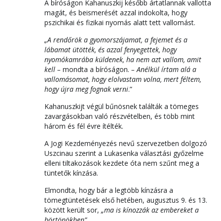
A bíróságon Kahanuszkij később ártatlannak vallotta
magát, és beismerését azzal indokolta, hogy
pszichikai és fizikai nyomás alatt tett vallomást.
„A rendőrök a gyomorszájamat, a fejemet és a
lábamat ütötték, és azzal fenyegettek, hogy
nyomókamrába küldenek, ha nem azt vallom, amit
kell –
mondta a bíróságon.
– Anélkül írtam alá a
vallomásomat, hogy elolvastam volna, mert féltem,
hogy újra meg fognak verni
.”
Kahanuszkijt végül bűnösnek találták a tömeges
zavargásokban való részvételben, és több mint
három és fél évre ítélték.
A Jogi Kezdeményezés nevű szervezetben dolgozó
Uszcinau szerint a Lukasenka választási győzelme
elleni tiltakozások kezdete óta nem szűnt meg a
tüntetők kínzása.
Elmondta, hogy bár a legtöbb kínzásra a
tömegtüntetések első hetében, augusztus 9. és 13.
között került sor,
„ma is kínozzák az embereket a
börtönökben”.