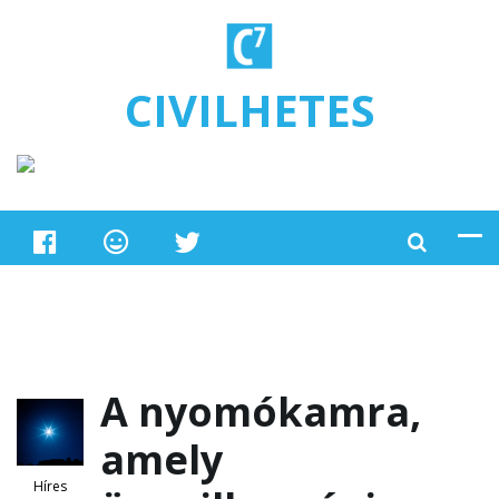
Ugrás a tartalomra
CIVILHETES
A nyomókamra,
amely
Híres