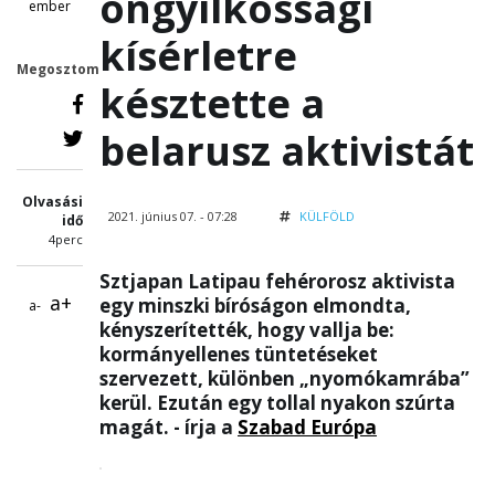
öngyilkossági
ember
kísérletre
Megosztom
késztette a
belarusz aktivistát
Olvasási
2021. június 07. - 07:28
KÜLFÖLD
idő
4perc
Sztjapan Latipau fehérorosz aktivista
a+
egy minszki bíróságon elmondta,
a-
kényszerítették, hogy vallja be:
kormányellenes tüntetéseket
szervezett, különben „nyomókamrába”
kerül. Ezután egy tollal nyakon szúrta
magát. - írja a
Szabad Európa