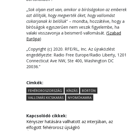
„
Sok olyan eset van, amikor a bíróságokon az emberek
azt állítják, hogy megverték őket, hogy vallomást
csikarjanak ki belőlük
” – mondta, hozzátéve, hogy a
bíróságok egyszerűen nem veszik figyelembe, ha
valaki visszavonja a beismerő vallomását. (
Szabad
Európa
)
„Copyright (c) 2020. RFE/RL, Inc. Az újraközlést
engedélyezte: Radio Free Europe/Radio Liberty, 1201
Connecticut Ave NW, Ste 400, Washington DC
20036.”
Címkék:
FEHÉROROSZORSZÁG
KÍNZÁS
BÖRTÖN
VALLOMÁS KICSIKARÁS
NYOMÓKAMRA
Kapcsolódó cikkek:
Kényszer hatására vallhatott az interjúban, az
elfogott fehérorosz újságíró