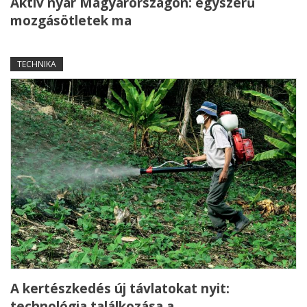
Aktív nyár Magyarországon: egyszerű
mozgásötletek ma
TECHNIKA
A kertészkedés új távlatokat nyit:
technológia találkozása a