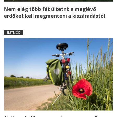
Nem elég több fát ültetni: a meglévő
erdőket kell megmenteni a kiszáradástól
ÉLETMÓD