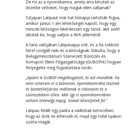
De mi az a nyomókamra, amely arra készteti az
őrizetbe vetteket, hogy maguk ellen valljanak?
Sztjapan Latipaut már hat hónapja tartották fogva,
amikor június 1-jén lehetőséget kapott, hogy egy
minszki bíróságon kikérdezzen egy tanút, akit azért
idéztek be, hogy valljon a férfi jelleméről.
A tanú valójában Latipauapja volt, és a fia sokkoló
hírrel szolgált neki és a bíróságnak. Elárulta, hogy a
Belügyminisztérium Szervezett Bűnözés és
Korrupció Elleni Főigazgatósága (GUBOPiK) hogyan
fenyegette meg fogvatartása során.
„Apám! A GUBOP meglátogatott, és azt mondták: ha
nem ismerem el a bűnömet, nyomókamrába tesznek
és büntetőeljárást indítanak a rokonaim és a
szomszédaim ellen. Már így is nyomókamrában
voltam ötvenegy napig. Szóval készüljetek fel
.”
Latipau felállt egy padra a vádlottak ketrecében,
hogy az őrök ne érhessék el, majd egy tollal nyakon
szúrta magát.