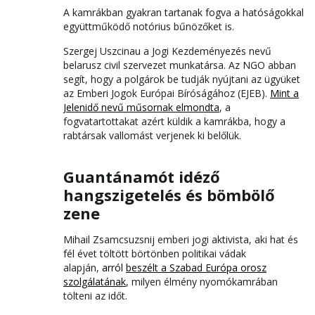
A kamrákban gyakran tartanak fogva a hatóságokkal
együttműködő notórius bűnözőket is.
Szergej Uszcinau a Jogi Kezdeményezés nevű
belarusz civil szervezet munkatársa. Az NGO abban
segít, hogy a polgárok be tudják nyújtani az ügyüket
az Emberi Jogok Európai Bíróságához (EJEB).
Mint a
Jelenidő nevű műsornak elmondta
, a
fogvatartottakat azért küldik a kamrákba, hogy a
rabtársak vallomást verjenek ki belőlük.
Guantánamót idéző
hangszigetelés és bömbölő
zene
Mihail Zsamcsuzsnij emberi jogi aktivista, aki hat és
fél évet töltött börtönben politikai vádak
alapján,
arról
beszélt a Szabad Európa orosz
szolgálatának
, milyen élmény nyomókamrában
tölteni az időt.