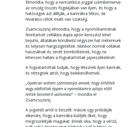
Elmondta, hogy a nemzetközi joggal szembemenve
az ország összes fogdájában van ilyen, és hogy a
hatóságok azt állítják, a kamrákra titkos, de
hivatalos célok miatt van szükség.
Zsamcsuzsnij elmondta, hogy a nyomókamrának
fenntartott cellákba dupla ajtón keresztül lehet
bejutni, általában körülbelül négyszer hat méteresek
és teljesen hangszigeteltek. Máskor normál cellákat
használnak és zenét bömböltetnek, hogy ne
lehessen hallani a fogvatartottak jajveszékelését.
A fogvatartottak tudják, hogy léteznek ilyen kamrák,
és rettegnek attól, hogy belekerülhetnek.
„Gyakran voltam szemtanúja annak, hogy elítéltek
vagy vádlottak éppen a nyomókamra ajtaja előtt
tettek beismerő vallomást”
– mondta el
Zsamcsuzsnij.
A jogvédő arról is beszélt: mások úgy próbálják
elkerülni, hogy a kamrába küldjék őket, hogy
megcsonkítják magukat. Ennek oka, hogy a vérző,
nyílt sebű őrizeteseket kórházba kell küldeni, és