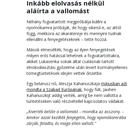
Inkább elolvasás nélkül
aláírta a vallomást
Néhány fogvatartott megpróbálja kiállni a
nyomókamra próbáját, de hogy sikerül-e, az attól
függ, mekkora az akaratereje és mennyire tudnak
ellenállni a fenyegetéseknek – tette hozzá.
Mások elmesélték, hogy az ilyen fenyegetések
milyen erős hatással lehetnek a fogvatartottakra,
akiket Lukasenka sokak által csalásnak tartott
elnökválasztási győzelme után levert kormányellenes
tömegtüntetések idején vettek őrizetbe.
Egy belarusz nő, Aleszja Kahanuszkaja
májusban azt
mondta a Szabad Európának
, hogy fiát, Jauhen
Kahanuszkijt addig verték, amíg be nem vallotta a
tüntetéseken való részvétellel kapcsolatos vádakat.
„Kiverték belőle a vallomást –
mondta az asszony.
–
Amikor azzal kezdték fenyegetni, hogy nyomókamrába
zárják, feladta, és maga ellen vallott.”