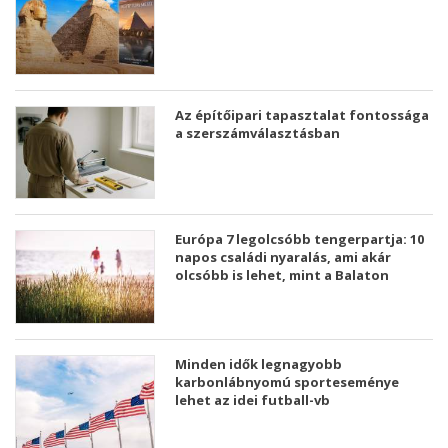
Az építőipari tapasztalat fontossága
a szerszámválasztásban
Európa 7 legolcsóbb tengerpartja: 10
napos családi nyaralás, ami akár
olcsóbb is lehet, mint a Balaton
Minden idők legnagyobb
karbonlábnyomú sporteseménye
lehet az idei futball-vb