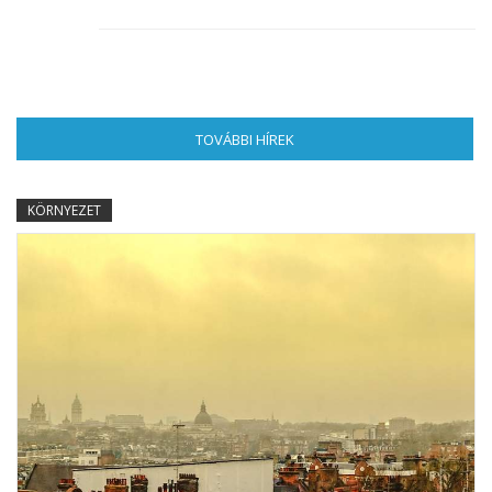
TOVÁBBI HÍREK
(AKTÍV FÜL)
KÖRNYEZET