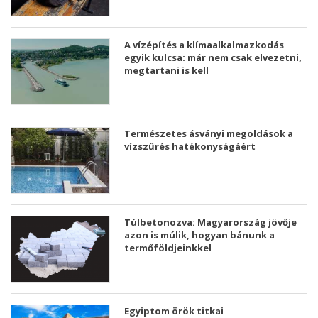
A vízépítés a klímaalkalmazkodás
egyik kulcsa: már nem csak elvezetni,
megtartani is kell
Természetes ásványi megoldások a
vízszűrés hatékonyságáért
Túlbetonozva: Magyarország jövője
azon is múlik, hogyan bánunk a
termőföldjeinkkel
Egyiptom örök titkai