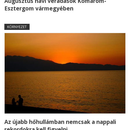
Augusztus havi véradások Komárom-
Esztergom vármegyében
KÖRNYEZET
Az újabb hőhullámban nemcsak a nappali
rekordokra kell figyelni