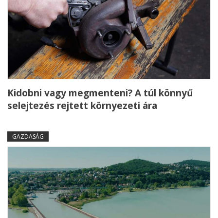
Kidobni vagy megmenteni? A túl könnyű
selejtezés rejtett környezeti ára
GAZDASÁG