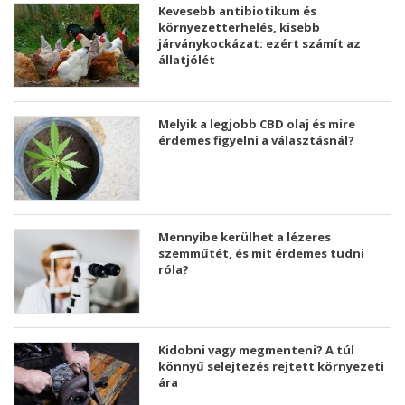
Kevesebb antibiotikum és
környezetterhelés, kisebb
járványkockázat: ezért számít az
állatjólét
Melyik a legjobb CBD olaj és mire
érdemes figyelni a választásnál?
Mennyibe kerülhet a lézeres
szemműtét, és mit érdemes tudni
róla?
Kidobni vagy megmenteni? A túl
könnyű selejtezés rejtett környezeti
ára