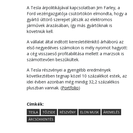
A Tesla árpolitikájával kapcsolatban Jim Farley, a
Ford vezérigazgatója csütörtökön elmondta, hogy a
gyártó úttörő szerepet játszik az elektromos
járművek árazásában, így más gyártóknak is
követniük kell.
A vállalat által indított keresletélénkítő árháború az
első negyedéves számokon is mély nyomot hagyott:
a cég visszaeső profitabilitása mellett a marzsok is
számottevően beszűkültek.
A Tesla részvényei a gyengébb eredmények
következtében tegnap közel 10 százalékot estek, az
idei évben azonban még mindig 32,2 százalékos
pluszban vannak. (
Portfolio
)
Címkék:
TESLA
TŐZSDE
RÉSZVÉNY
ELON MUSK
ÁREMELÉS
ÁRCSÖKKENTÉS