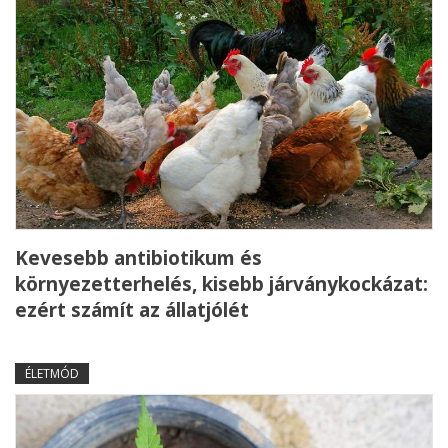
Kevesebb antibiotikum és
környezetterhelés, kisebb járványkockázat:
ezért számít az állatjólét
ÉLETMÓD