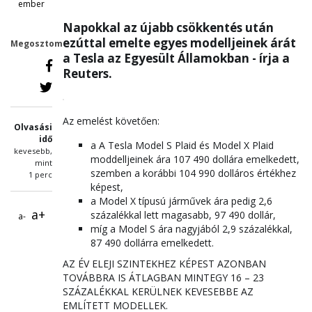
ember
Napokkal az újabb csökkentés után
ezúttal emelte egyes modelljeinek árát
Megosztom
a Tesla az Egyesült Államokban - írja a
Reuters.
Az emelést követően:
Olvasási
idő
a A Tesla Model S Plaid és Model X Plaid
kevesebb,
moddelljeinek ára 107 490 dollára emelkedett,
mint
szemben a korábbi 104 990 dolláros értékhez
1 perc
képest,
a Model X típusú járművek ára pedig 2,6
a+
százalékkal lett magasabb, 97 490 dollár,
a-
míg a Model S ára nagyjából 2,9 százalékkal,
87 490 dollárra emelkedett.
AZ ÉV ELEJI SZINTEKHEZ KÉPEST AZONBAN
TOVÁBBRA IS ÁTLAGBAN MINTEGY 16 – 23
SZÁZALÉKKAL KERÜLNEK KEVESEBBE AZ
EMLÍTETT MODELLEK.