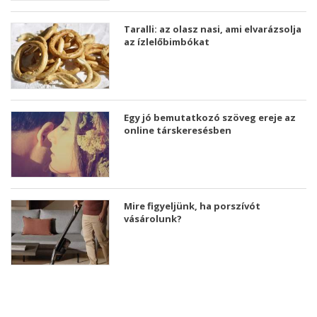
Taralli: az olasz nasi, ami elvarázsolja
az ízlelőbimbókat
Egy jó bemutatkozó szöveg ereje az
online társkeresésben
Mire figyeljünk, ha porszívót
vásárolunk?