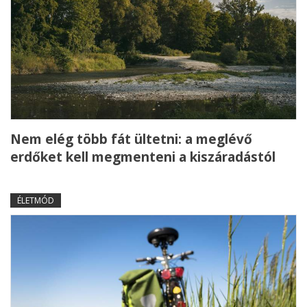
Nem elég több fát ültetni: a meglévő
erdőket kell megmenteni a kiszáradástól
ÉLETMÓD