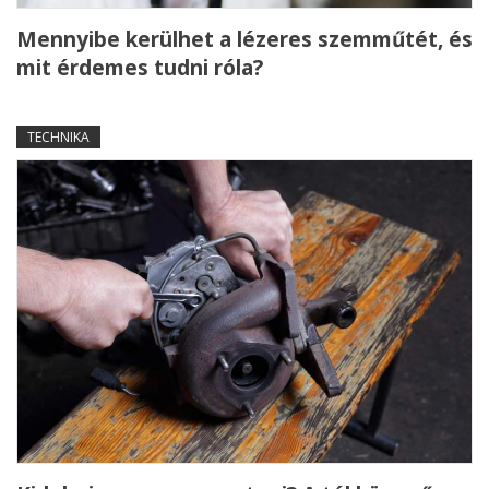
Mennyibe kerülhet a lézeres szemműtét, és
mit érdemes tudni róla?
TECHNIKA