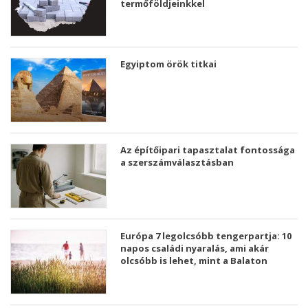
termőföldjeinkkel
Egyiptom örök titkai
Az építőipari tapasztalat fontossága
a szerszámválasztásban
Európa 7 legolcsóbb tengerpartja: 10
napos családi nyaralás, ami akár
olcsóbb is lehet, mint a Balaton