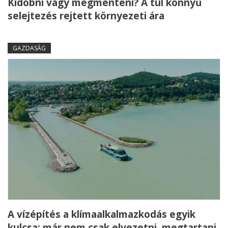
Kidobni vagy megmenteni? A túl könnyű
selejtezés rejtett környezeti ára
GAZDASÁG
A vízépítés a klímaalkalmazkodás egyik
kulcsa: már nem csak elvezetni, megtartani