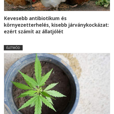
Kevesebb antibiotikum és
környezetterhelés, kisebb járványkockázat:
ezért számít az állatjólét
ÉLETMÓD