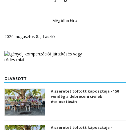
Még több hír
2026. augusztus 8. , László
OLVASOTT
A szeretet töltött káposztája - 150
vendég a debreceni civilek
ételosztásán
A szeretet töltött káposztája –