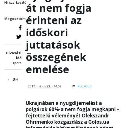
Hírszerkesztő
át nem fogja
érinteni az
Megosztom
időskori
juttatások
összegének
Olvasási
idő
1perc
emelése
a+
a-
2017. május 23. - 14:09
KÜLFÖLD
Ukrajnában a nyugdíjemelést a
polgárok 60%-a nem fogja megkapni –
fejtette ki véleményét Olekszandr
Ohrimenko közgazdász a Golos.ua