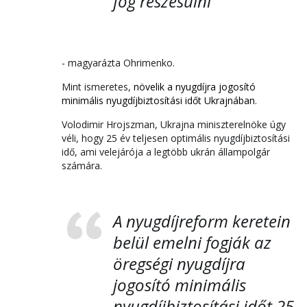
fog részesülni
- magyarázta Ohrimenko.
Mint ismeretes,
növelik a nyugdíjra jogosító
minimális nyugdíjbiztosítási időt Ukrajnában
.
Volodimir Hrojszman, Ukrajna miniszterelnöke úgy
véli, hogy 25 év teljesen optimális nyugdíjbiztosítási
idő, ami velejárója a legtöbb ukrán állampolgár
számára.
A nyugdíjreform keretein
belül emelni fogják az
öregségi nyugdíjra
jogosító minimális
nyugdíjbiztosítási időt 25