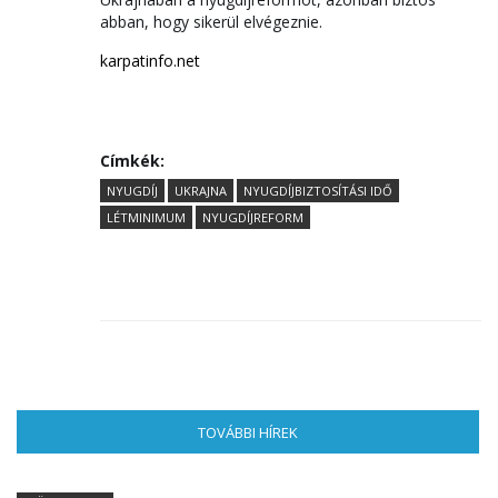
abban, hogy sikerül elvégeznie.
karpatinfo.net
Címkék:
NYUGDÍJ
UKRAJNA
NYUGDÍJBIZTOSÍTÁSI IDŐ
LÉTMINIMUM
NYUGDÍJREFORM
TOVÁBBI HÍREK
(AKTÍV FÜL)