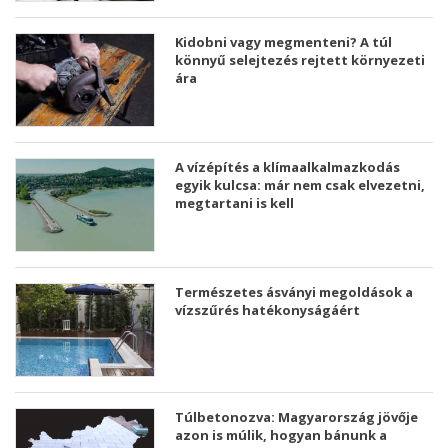
Kidobni vagy megmenteni? A túl
könnyű selejtezés rejtett környezeti
ára
A vízépítés a klímaalkalmazkodás
egyik kulcsa: már nem csak elvezetni,
megtartani is kell
Természetes ásványi megoldások a
vízszűrés hatékonyságáért
Túlbetonozva: Magyarország jövője
azon is múlik, hogyan bánunk a