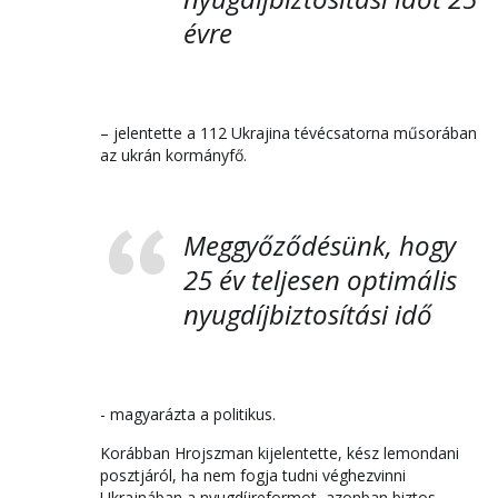
évre
– jelentette a 112 Ukrajina tévécsatorna műsorában
az ukrán kormányfő.
Meggyőződésünk, hogy
25 év teljesen optimális
nyugdíjbiztosítási idő
- magyarázta a politikus.
Korábban Hrojszman kijelentette, kész lemondani
posztjáról, ha nem fogja tudni véghezvinni
Ukrajnában a nyugdíjreformot, azonban biztos