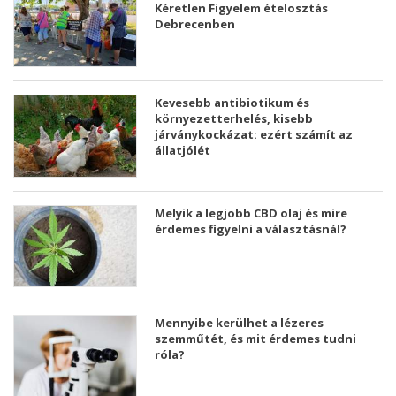
Kéretlen Figyelem ételosztás
Debrecenben
Kevesebb antibiotikum és
környezetterhelés, kisebb
járványkockázat: ezért számít az
állatjólét
Melyik a legjobb CBD olaj és mire
érdemes figyelni a választásnál?
Mennyibe kerülhet a lézeres
szemműtét, és mit érdemes tudni
róla?