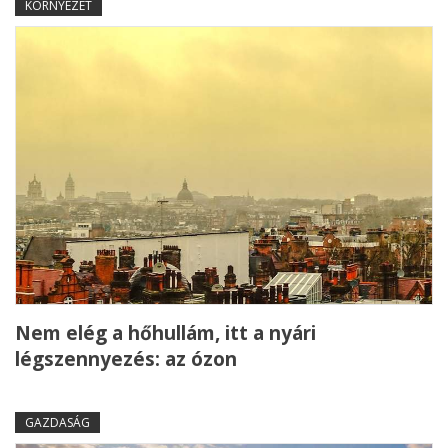
KÖRNYEZET
Nem elég a hőhullám, itt a nyári
légszennyezés: az ózon
GAZDASÁG