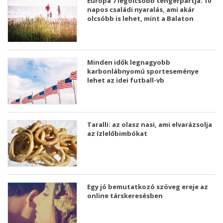
Európa 7 legolcsóbb tengerpartja: 10
napos családi nyaralás, ami akár
olcsóbb is lehet, mint a Balaton
Minden idők legnagyobb
karbonlábnyomú sporteseménye
lehet az idei futball-vb
Taralli: az olasz nasi, ami elvarázsolja
az ízlelőbimbókat
Egy jó bemutatkozó szöveg ereje az
online társkeresésben