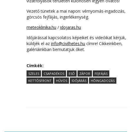
vízátfolyások területén különösen legyen óvatos!
Vezető tünetek a mai napon: vérnyomás-ingadozás,
görcsös fejfájás, ingerlékenység.
meteoklinika.hu
/
idojaras.hu
Időjárással kapcsolatos képeiket és videóikat kérjük,
küldjék el az
info@civilhetes.hu
címre! Cikkeinkben,
galériáinkban bemutatjuk őket.
Címkék:
SZELES
CSAPADÉKOS
ESŐ
ZÁPOR
FEJFÁJÁS
KETTŐSFRONT
HŰVÖS
IDŐJÁRÁS
HŐINGADOZÁS