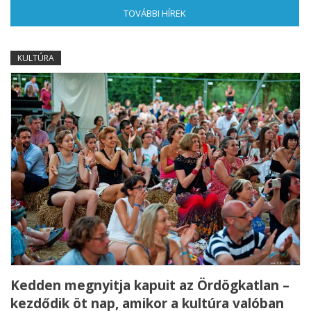
TOVÁBBI HÍREK
(AKTÍV FÜL)
KULTÚRA
Kedden megnyitja kapuit az Ördögkatlan –
kezdődik öt nap, amikor a kultúra valóban