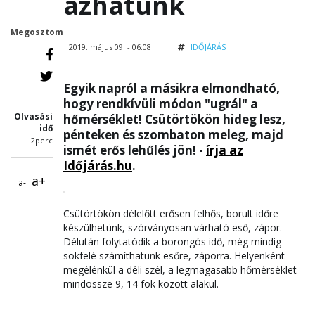
ázhatunk
Megosztom
2019. május 09. - 06:08
IDŐJÁRÁS
Egyik napról a másikra elmondható,
hogy rendkívüli módon "ugrál" a
Olvasási
hőmérséklet! Csütörtökön hideg lesz,
idő
pénteken és szombaton meleg, majd
2perc
ismét erős lehűlés jön! -
írja az
Időjárás.hu
.
a+
a-
Csütörtökön délelőtt erősen felhős, borult időre
készülhetünk, szórványosan várható eső, zápor.
Délután folytatódik a borongós idő, még mindig
sokfelé számíthatunk esőre, záporra. Helyenként
megélénkül a déli szél, a legmagasabb hőmérséklet
mindössze 9, 14 fok között alakul.