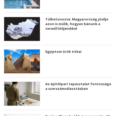
Túlbetonozva: Magyarország jövője
azon is múlik, hogyan bánunk a
termőföldjeinkkel
Egyiptom örök titkai
Az építőipari tapasztalat fontossága
a szerszámválasztásban