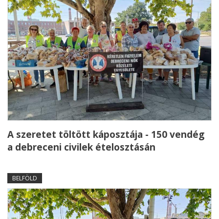
A szeretet töltött káposztája - 150 vendég
a debreceni civilek ételosztásán
BELFÖLD