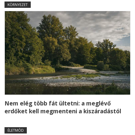
KÖRNYEZET
Nem elég több fát ültetni: a meglévő
erdőket kell megmenteni a kiszáradástól
ÉLETMÓD