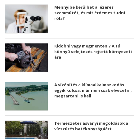
Mennyibe kerülhet a lézeres
szemműtét, és mit érdemes tudni
róla?
Kidobni vagy megmenteni? A túl
könnyű selejtezés rejtett környezeti
ára
A vízépítés a klímaalkalmazkodás
egyik kulcsa: már nem csak elvezetni,
megtartani is kell
Természetes ásványi megoldások a
vízszűrés hatékonyságáért