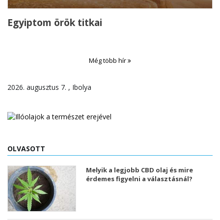
Egyiptom örök titkai
Még több hír
2026. augusztus 7. , Ibolya
OLVASOTT
Melyik a legjobb CBD olaj és mire
érdemes figyelni a választásnál?