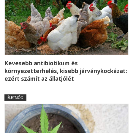
Kevesebb antibiotikum és
környezetterhelés, kisebb járványkockázat:
ezért számít az állatjólét
ÉLETMÓD