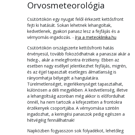
Orvosmeteorológia
Csütörtökön egy nyugat felől érkezett kettősfront
fejti ki hatását. Sokan lehetnek lehangoltak,
kedvetlenek, gyakori panasz lesz a fejfájás és a
vérnyomás-ingadozás. -
írja a meteoklinika.hu
Csütörtökön országszerte kettősfronti hatás
érvényesül, tovább fokozódhatnak a panaszai akár a
hideg-, akár a melegfrontra érzékeny. Ebben az
esetben nagy eséllyel jelentkezhet fejfájás, migrén,
és az éjjel tapasztalt esetleges álmatlanság is
rányomhatja bélyegét a hangulatára.
Türelmetlenséget, ingerlékenységet tapasztalhat,
különösen a déli megyékben. A kedvetlenség, illetve
a lehangoltság azonban még akkor is előfordulhat
önnél, ha nem tartozik a kifejezetten a frontokra
érzékenyek csoportjába. A vérnyomása szintén
ingadozhat, a keringési panaszok pedig egészen a
hétvégéig fennállhatnak!
Napközben fogyasszon sok folyadékot, lehetőleg