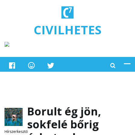
Ugrás a tartalomra
CIVILHETES
Borult ég jön,
sokfelé bőrig
Hírszerkesztő