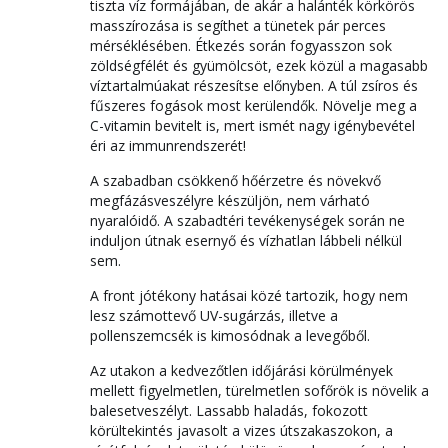
tiszta víz formájában, de akár a halánték körkörös
masszírozása is segíthet a tünetek pár perces
mérséklésében. Étkezés során fogyasszon sok
zöldségfélét és gyümölcsöt, ezek közül a magasabb
víztartalmúakat részesítse előnyben. A túl zsíros és
fűszeres fogások most kerülendők. Növelje meg a
C-vitamin bevitelt is, mert ismét nagy igénybevétel
éri az immunrendszerét!
A szabadban csökkenő hőérzetre és növekvő
megfázásveszélyre készüljön, nem várható
nyaralóidő. A szabadtéri tevékenységek során ne
induljon útnak esernyő és vízhatlan lábbeli nélkül
sem.
A front jótékony hatásai közé tartozik, hogy nem
lesz számottevő UV-sugárzás, illetve a
pollenszemcsék is kimosódnak a levegőből.
Az utakon a kedvezőtlen időjárási körülmények
mellett figyelmetlen, türelmetlen sofőrök is növelik a
balesetveszélyt. Lassabb haladás, fokozott
körültekintés javasolt a vizes útszakaszokon, a