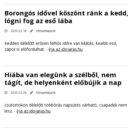
Borongós idővel köszönt ránk a kedd,
lógni fog az eső lába
2020.02.18
Hírszerkesztő
Kedden délelőtt erősen felhős időre van kilátás, kisebb eső,
zápor is előfordulhat. -
írja az idojaras.hu
.
Hiába van elegünk a szélből, nem
tágít, de helyenként előbújik a nap
2020.02.06
Hírszerkesztő
csütörtökön délelőtt többórás napsütés várható, csapadék nem
lesz. -
írja az idojaras.hu
.