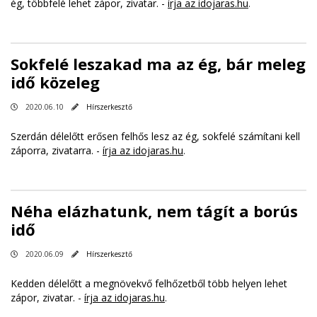
ég, többfelé lehet zápor, zivatar. -
írja az idojaras.hu
.
Sokfelé leszakad ma az ég, bár meleg
idő közeleg
2020.06.10
Hírszerkesztő
Szerdán délelőtt erősen felhős lesz az ég, sokfelé számítani kell
záporra, zivatarra. -
írja az idojaras.hu
.
Néha elázhatunk, nem tágít a borús
idő
2020.06.09
Hírszerkesztő
Kedden délelőtt a megnövekvő felhőzetből több helyen lehet
zápor, zivatar. -
írja az idojaras.hu
.