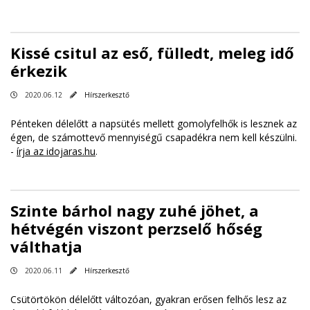
Kissé csitul az eső, fülledt, meleg idő
érkezik
2020.06.12
Hírszerkesztő
Pénteken délelőtt a napsütés mellett gomolyfelhők is lesznek az
égen, de számottevő mennyiségű csapadékra nem kell készülni.
-
írja az idojaras.hu
.
Szinte bárhol nagy zuhé jöhet, a
hétvégén viszont perzselő hőség
válthatja
2020.06.11
Hírszerkesztő
Csütörtökön délelőtt változóan, gyakran erősen felhős lesz az