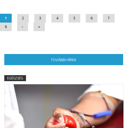
Oldalak
1
2
3
4
5
6
7
8
›
»
TOVÁBBI HÍREK
(AKTÍV FÜL)
EGÉSZSÉG