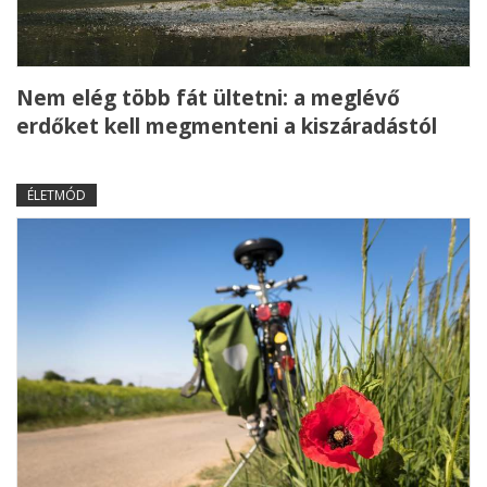
Nem elég több fát ültetni: a meglévő
erdőket kell megmenteni a kiszáradástól
ÉLETMÓD