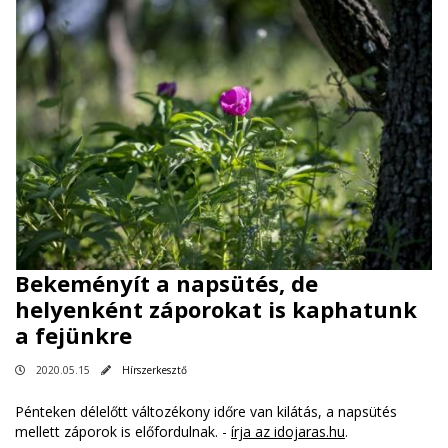
Bekeményít a napsütés, de
helyenként záporokat is kaphatunk
a fejünkre
2020.05.15
Hírszerkesztő
Pénteken délelőtt változékony időre van kilátás, a napsütés
mellett záporok is előfordulnak. -
írja az idojaras.hu
.