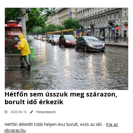
Hétfőn sem ússzuk meg szárazon,
borult idő érkezik
2020.06.15
Hírszerkesztő
Hétfőn délelőtt több helyen lesz borult, esős az idő. -
írja az
idojaras.hu
.