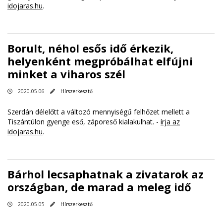
idojaras.hu
.
Borult, néhol esős idő érkezik,
helyenként megpróbálhat elfújni
minket a viharos szél
2020.05.06
Hírszerkesztő
Szerdán délelőtt a változó mennyiségű felhőzet mellett a
Tiszántúlon gyenge eső, záporeső kialakulhat. -
írja az
idojaras.hu
.
Bárhol lecsaphatnak a zivatarok az
országban, de marad a meleg idő
2020.05.05
Hírszerkesztő