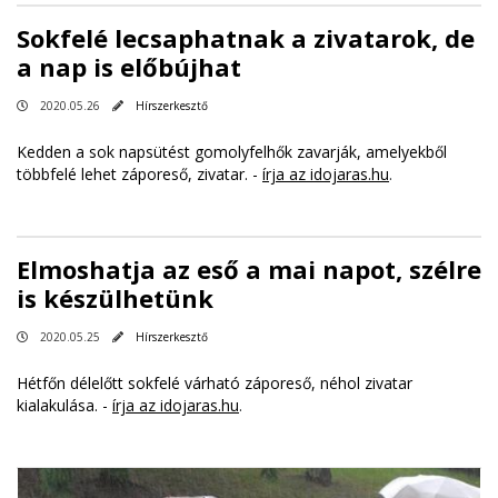
Sokfelé lecsaphatnak a zivatarok, de
a nap is előbújhat
2020.05.26
Hírszerkesztő
Kedden a sok napsütést gomolyfelhők zavarják, amelyekből
többfelé lehet záporeső, zivatar. -
írja az idojaras.hu
.
Elmoshatja az eső a mai napot, szélre
is készülhetünk
2020.05.25
Hírszerkesztő
Hétfőn délelőtt sokfelé várható záporeső, néhol zivatar
kialakulása. -
írja az idojaras.hu
.