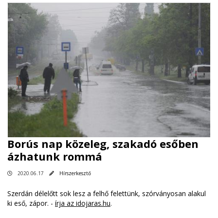
Borús nap közeleg, szakadó esőben
ázhatunk rommá
2020.06.17
Hírszerkesztő
Szerdán délelőtt sok lesz a felhő felettünk, szórványosan alakul
ki eső, zápor. -
írja az idojaras.hu
.