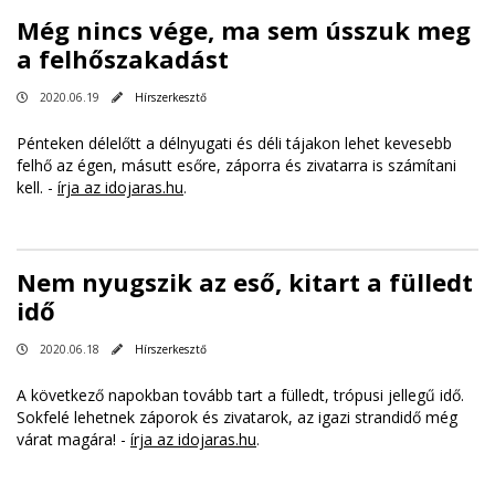
Még nincs vége, ma sem ússzuk meg
a felhőszakadást
2020.06.19
Hírszerkesztő
Pénteken délelőtt a délnyugati és déli tájakon lehet kevesebb
felhő az égen, másutt esőre, záporra és zivatarra is számítani
kell. -
írja az idojaras.hu
.
Nem nyugszik az eső, kitart a fülledt
idő
2020.06.18
Hírszerkesztő
A következő napokban tovább tart a fülledt, trópusi jellegű idő.
Sokfelé lehetnek záporok és zivatarok, az igazi strandidő még
várat magára! -
írja az idojaras.hu
.