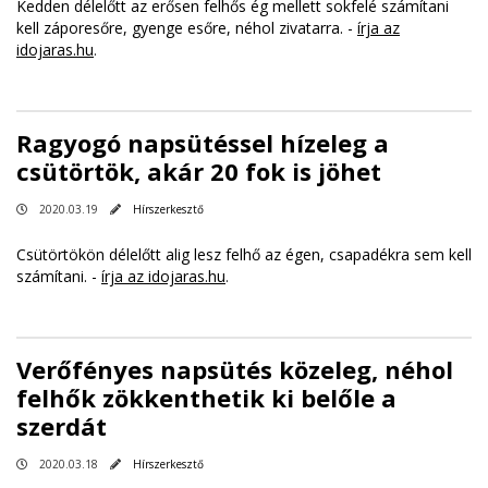
Kedden délelőtt az erősen felhős ég mellett sokfelé számítani
kell záporesőre, gyenge esőre, néhol zivatarra. -
írja az
idojaras.hu
.
Ragyogó napsütéssel hízeleg a
csütörtök, akár 20 fok is jöhet
2020.03.19
Hírszerkesztő
Csütörtökön délelőtt alig lesz felhő az égen, csapadékra sem kell
számítani. -
írja az idojaras.hu
.
Verőfényes napsütés közeleg, néhol
felhők zökkenthetik ki belőle a
szerdát
2020.03.18
Hírszerkesztő