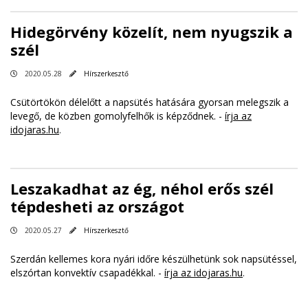
Hidegörvény közelít, nem nyugszik a
szél
2020.05.28
Hírszerkesztő
Csütörtökön délelőtt a napsütés hatására gyorsan melegszik a
levegő, de közben gomolyfelhők is képződnek. -
írja az
idojaras.hu
.
Leszakadhat az ég, néhol erős szél
tépdesheti az országot
2020.05.27
Hírszerkesztő
Szerdán kellemes kora nyári időre készülhetünk sok napsütéssel,
elszórtan konvektív csapadékkal. -
írja az idojaras.hu
.