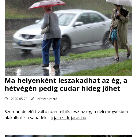
Ma helyenként leszakadhat az ég, a
hétvégén pedig cudar hideg jöhet
2020.05.20
Hírszerkesztő
Szerdán délelőtt változóan felhős lesz az ég, a déli megyékben
alakulhat ki csapadék. -
írja az idojaras.hu
.