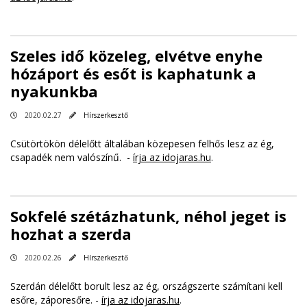
Szeles idő közeleg, elvétve enyhe
hózáport és esőt is kaphatunk a
nyakunkba
2020.02.27
Hírszerkesztő
Csütörtökön délelőtt általában közepesen felhős lesz az ég,
csapadék nem valószínű. -
írja az idojaras.hu
.
Sokfelé szétázhatunk, néhol jeget is
hozhat a szerda
2020.02.26
Hírszerkesztő
Szerdán délelőtt borult lesz az ég, országszerte számítani kell
esőre, záporesőre. -
írja az idojaras.hu
.