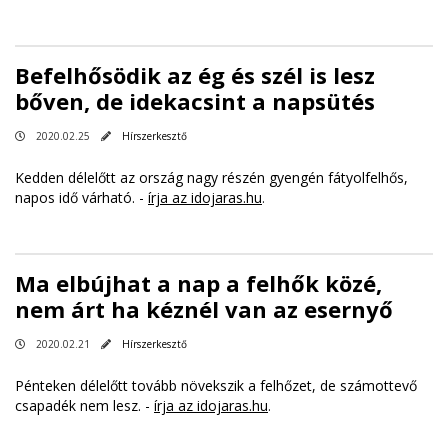
Befelhősödik az ég és szél is lesz
bőven, de idekacsint a napsütés
2020.02.25
Hírszerkesztő
Kedden délelőtt az ország nagy részén gyengén fátyolfelhős,
napos idő várható. -
írja az idojaras.hu
.
Ma elbújhat a nap a felhők közé,
nem árt ha kéznél van az esernyő
2020.02.21
Hírszerkesztő
Pénteken délelőtt tovább növekszik a felhőzet, de számottevő
csapadék nem lesz. -
írja az idojaras.hu
.