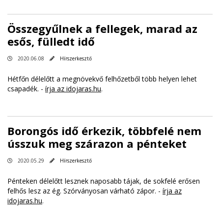
Összegyűlnek a fellegek, marad az
esős, fülledt idő
2020.06.08
Hírszerkesztő
Hétfőn délelőtt a megnövekvő felhőzetből több helyen lehet
csapadék. -
írja az idojaras.hu
.
Borongós idő érkezik, többfelé nem
ússzuk meg szárazon a pénteket
2020.05.29
Hírszerkesztő
Pénteken délelőtt lesznek naposabb tájak, de sokfelé erősen
felhős lesz az ég. Szórványosan várható zápor. -
írja az
idojaras.hu
.