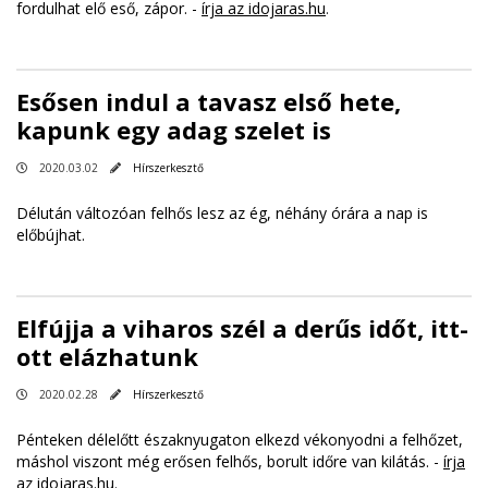
fordulhat elő eső, zápor. -
írja az idojaras.hu
.
Esősen indul a tavasz első hete,
kapunk egy adag szelet is
2020.03.02
Hírszerkesztő
Délután változóan felhős lesz az ég, néhány órára a nap is
előbújhat.
Elfújja a viharos szél a derűs időt, itt-
ott elázhatunk
2020.02.28
Hírszerkesztő
Pénteken délelőtt északnyugaton elkezd vékonyodni a felhőzet,
máshol viszont még erősen felhős, borult időre van kilátás. -
írja
az idojaras.hu
.