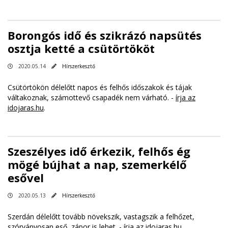
Borongós idő és szikrázó napsütés
osztja ketté a csütörtököt
2020.05.14
Hírszerkesztő
Csütörtökön délelőtt napos és felhős időszakok és tájak
váltakoznak, számottevő csapadék nem várható. -
írja az
idojaras.hu
.
Szeszélyes idő érkezik, felhős ég
mögé bújhat a nap, szemerkélő
esővel
2020.05.13
Hírszerkesztő
Szerdán délelőtt tovább növekszik, vastagszik a felhőzet,
szórványosan eső, zápor is lehet. -
írja az idojaras.hu
.