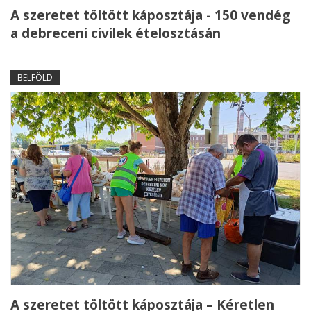
A szeretet töltött káposztája - 150 vendég
a debreceni civilek ételosztásán
BELFÖLD
A szeretet töltött káposztája – Kéretlen