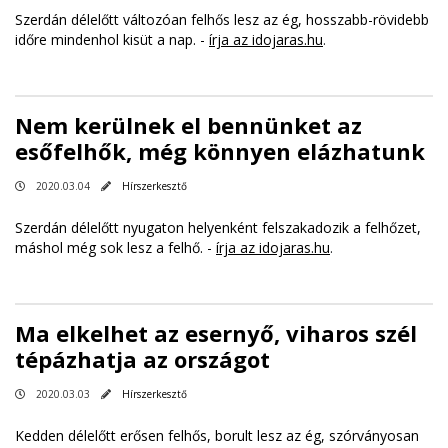
Szerdán délelőtt változóan felhős lesz az ég, hosszabb-rövidebb
időre mindenhol kisüt a nap. -
írja az idojaras.hu
.
Nem kerülnek el bennünket az
esőfelhők, még könnyen elázhatunk
2020.03.04
Hírszerkesztő
Szerdán délelőtt nyugaton helyenként felszakadozik a felhőzet,
máshol még sok lesz a felhő. -
írja az idojaras.hu
.
Ma elkelhet az esernyő, viharos szél
tépázhatja az országot
2020.03.03
Hírszerkesztő
Kedden délelőtt erősen felhős, borult lesz az ég, szórványosan