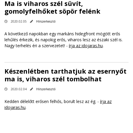
Ma is viharos szél süvít,
gomolyfelhőket söpör felénk
2020.02.05
Hírszerkesztő
A következő napokban egy markáns hidegfront mögött erős
lehűlés érkezik, és napokig erős, viharos lesz az északi szél is.
Nagy terhelés éri a szervezetet! -
írja az idojaras.hu
.
Készenlétben tarthatjuk az esernyőt
ma is, viharos szél tombolhat
2020.02.04
Hírszerkesztő
Kedden délelőtt erősen felhős, borult lesz az ég. -
írja az
idojaras.hu
.