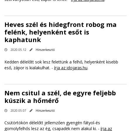
Heves szél és hidegfront robog ma
felénk, helyenként esőt is
kaphatunk
2020.05.12
Hírszerkesztő
Kedden délelőtt sok lesz felettünk a felhő, helyenként kisebb
eső, zápor is kialakulhat. -
írja az idojaras.hu
.
Nem csitul a szél, de egyre feljebb
kúszik a hőmérő
2020.05.07
Hírszerkesztő
Csütörtökön délelőtt jellemzően gyengén fátyol-és
gomolyfelhős lesz az ég, csapadék nem alakul ki. -
írja az