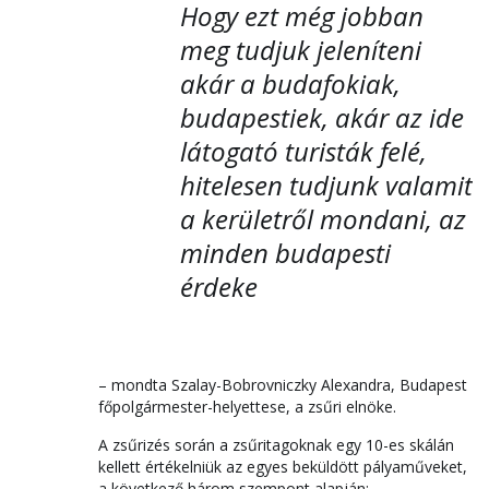
Hogy ezt még jobban
meg tudjuk jeleníteni
akár a budafokiak,
budapestiek, akár az ide
látogató turisták felé,
hitelesen tudjunk valamit
a kerületről mondani, az
minden budapesti
érdeke
– mondta Szalay-Bobrovniczky Alexandra, Budapest
főpolgármester-helyettese, a zsűri elnöke.
A zsűrizés során a zsűritagoknak egy 10-es skálán
kellett értékelniük az egyes beküldött pályaműveket,
a következő három szempont alapján: