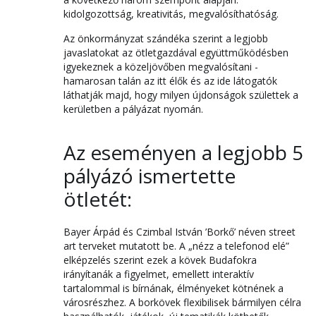
kidolgozottság, kreativitás, megvalósíthatóság.
Az önkormányzat szándéka szerint a legjobb
javaslatokat az ötletgazdával együttműködésben
igyekeznek a közeljövőben megvalósítani -
hamarosan talán az itt élők és az ide látogatók
láthatják majd, hogy milyen újdonságok születtek a
kerületben a pályázat nyomán.
Az eseményen a legjobb 5
pályázó ismertette
ötletét:
Bayer Árpád és Czimbal István ’Borkő’ néven street
art terveket mutatott be. A „nézz a telefonod elé”
elképzelés szerint ezek a kövek Budafokra
irányítanák a figyelmet, emellett interaktív
tartalommal is bírnának, élményeket kötnének a
városrészhez. A borkövek flexibilisek bármilyen célra