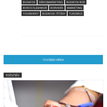
BUDAFOK
VÁROSMARKETING
BUDAFOK BOR
BOROS FLASHMOB
BORVIDÉK
MARKETING
YOUINHERIT
BUDAFOK-TÉTÉNY
TURIZMUS
TOVÁBBI HÍREK
(AKTÍV FÜL)
EGÉSZSÉG