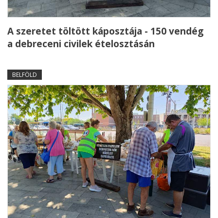
A szeretet töltött káposztája - 150 vendég
a debreceni civilek ételosztásán
BELFÖLD