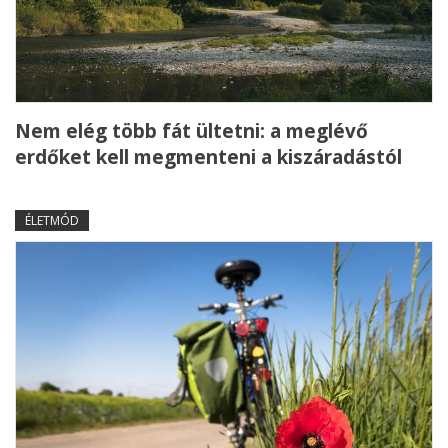
Nem elég több fát ültetni: a meglévő
erdőket kell megmenteni a kiszáradástól
ÉLETMÓD