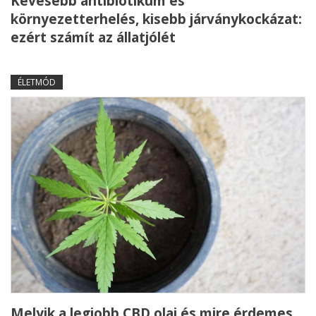
Kevesebb antibiotikum és
környezetterhelés, kisebb járványkockázat:
ezért számít az állatjólét
ÉLETMÓD
Melyik a legjobb CBD olaj és mire érdemes