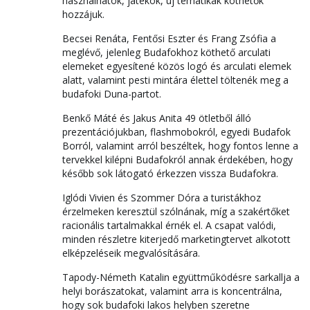
használhatók, játékok, új tematikák köthetők
hozzájuk.
Becsei Renáta, Fentősi Eszter és Frang Zsófia a
meglévő, jelenleg Budafokhoz köthető arculati
elemeket egyesítené közös logó és arculati elemek
alatt, valamint pesti mintára élettel töltenék meg a
budafoki Duna-partot.
Benkő Máté és Jakus Anita 49 ötletből álló
prezentációjukban, flashmobokról, egyedi Budafok
Borról, valamint arról beszéltek, hogy fontos lenne a
tervekkel kilépni Budafokról annak érdekében, hogy
később sok látogató érkezzen vissza Budafokra.
Iglódi Vivien és Szommer Dóra a turistákhoz
érzelmeken keresztül szólnának, míg a szakértőket
racionális tartalmakkal érnék el. A csapat valódi,
minden részletre kiterjedő marketingtervet alkotott
elképzeléseik megvalósítására.
Tapody-Németh Katalin együttműködésre sarkallja a
helyi borászatokat, valamint arra is koncentrálna,
hogy sok budafoki lakos helyben szeretne