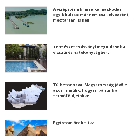
A vízépítés a klímaalkalmazkodás
egyik kulcsa: már nem csak elvezetni,
megtartani is kell
Természetes ásványi megoldások a
vízszűrés hatékonyságáért
Túlbetonozva: Magyarország jövője
azon is múlik, hogyan bánunk a
termőföldjeinkkel
Egyiptom örök titkai