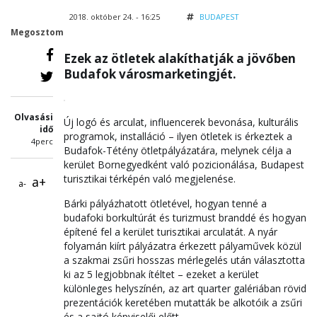
2018. október 24. - 16:25
BUDAPEST
Megosztom
Ezek az ötletek alakíthatják a jövőben
Budafok városmarketingjét.
Olvasási
Új logó és arculat, influencerek bevonása, kulturális
idő
programok, installáció – ilyen ötletek is érkeztek a
4perc
Budafok-Tétény ötletpályázatára, melynek célja a
kerület Bornegyedként való pozicionálása, Budapest
turisztikai térképén való megjelenése.
a+
a-
Bárki pályázhatott ötletével, hogyan tenné a
budafoki borkultúrát és turizmust branddé és hogyan
építené fel a kerület turisztikai arculatát. A nyár
folyamán kiírt pályázatra érkezett pályaművek közül
a szakmai zsűri hosszas mérlegelés után választotta
ki az 5 legjobbnak ítéltet – ezeket a kerület
különleges helyszínén, az art quarter galériában rövid
prezentációk keretében mutatták be alkotóik a zsűri
és a sajtó képviselői előtt.