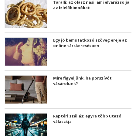
Taralli: az olasz nasi, ami elvarázsolja
az ízlelőbimbókat
Egy jó bemutatkozó szöveg ereje az
online társkeresésben
Mire figyeljünk, ha porszívót
vásárolunk?
Reptéri szállás: egyre több utazó
választja