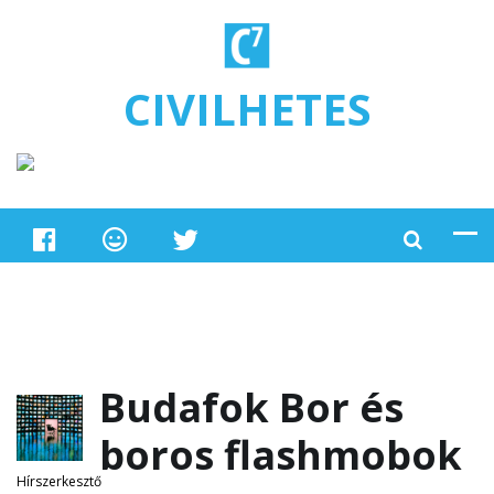
Ugrás a tartalomra
CIVILHETES
Budafok Bor és
boros flashmobok
Hírszerkesztő