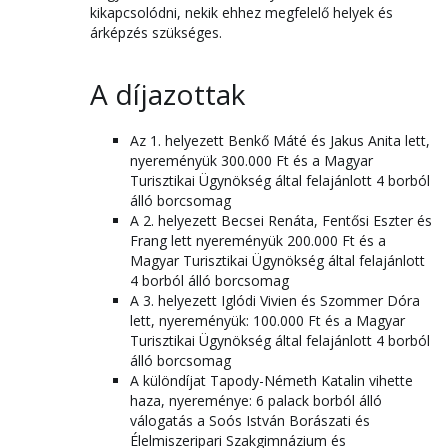
kikapcsolódni, nekik ehhez megfelelő helyek és
árképzés szükséges.
A díjazottak
Az 1. helyezett Benkő Máté és Jakus Anita lett,
nyereményük 300.000 Ft és a Magyar
Turisztikai Ügynökség által felajánlott 4 borból
álló borcsomag
A 2. helyezett Becsei Renáta, Fentősi Eszter és
Frang lett nyereményük 200.000 Ft és a
Magyar Turisztikai Ügynökség által felajánlott
4 borból álló borcsomag
A 3. helyezett Iglódi Vivien és Szommer Dóra
lett, nyereményük: 100.000 Ft és a Magyar
Turisztikai Ügynökség által felajánlott 4 borból
álló borcsomag
A különdíjat Tapody-Németh Katalin vihette
haza, nyereménye: 6 palack borból álló
válogatás a Soós István Borászati és
Élelmiszeripari Szakgimnázium és