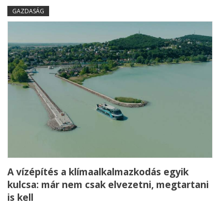
GAZDASÁG
A vízépítés a klímaalkalmazkodás egyik
kulcsa: már nem csak elvezetni, megtartani
is kell