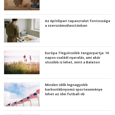
Az építőipari tapasztalat fontossága
a szerszámválasztásban
Európa 7 legolcsóbb tengerpartja: 10
napos családi nyaralás, ami akár
olcsóbb is lehet, mint a Balaton
Minden idők legnagyobb
karbonlábnyomú sporteseménye
lehet az idei futball-vb