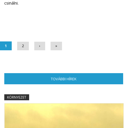
csinálni.
Oldalak
1
2
›
»
TOVÁBBI HÍREK
(AKTÍV FÜL)
KÖRNYEZET