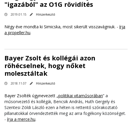
"igazából" az O1G rövidítés
2019.01.15
Hírszerkesztő
Négy éve mondta ki Simicska, most sikerült visszavágniuk. -
írja
a propeller.hu
.
Bayer Zsolt és kollégái azon
röhécselnek, hogy nőket
molesztáltak
2018.11.07
Hírszerkesztő
Bayer Zsolték úgynevezett „
politikai vitaműsorában
” a
műsorvezető és kollégái, Bencsik András, Huth Gergely és
Szentesi Zöldi László ezen a héten is rettentő szórakoztató
pillanatokkal örvendeztették meg az arra fogékony közönséget.
-
írja a merce.hu
.