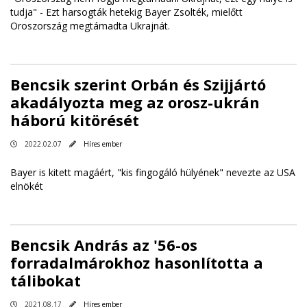
tudja" - Ezt harsogták hetekig Bayer Zsolték, mielőtt
Oroszország megtámadta Ukrajnát.
Bencsik szerint Orbán és Szijjártó
akadályozta meg az orosz-ukrán
háború kitörését
2022.02.07
Híres ember
Bayer is kitett magáért, "kis fingogáló hülyének" nevezte az USA
elnökét
Bencsik András az '56-os
forradalmárokhoz hasonlította a
tálibokat
2021.08.17
Híres ember