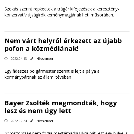
Szokás szerint repkedtek a trágár kifejezések a keresztény-
konzervatív újságírók keménymagjának heti műsorában.
Nem várt helyről érkezett az újabb
pofon a közmédiának!
2022.04.13
Híres ember
Egy fideszes polgármester szerint is lejt a pálya a
kormánypártnak az állami tévében
Bayer Zsolték megmondták, hogy
lesz és nem úgy lett
2022.02.24
Híres ember
"Oroszország nem fogja megtámadni Ukrajnát, ezt egy hülye is