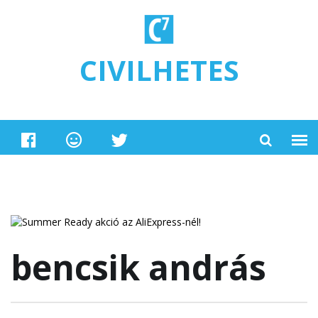
Ugrás a tartalomra
CIVILHETES
bencsik andrás