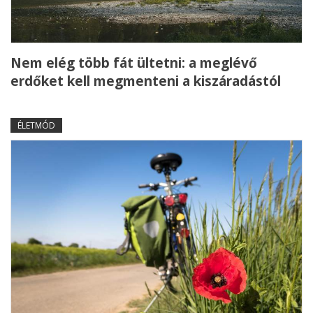
Nem elég több fát ültetni: a meglévő
erdőket kell megmenteni a kiszáradástól
ÉLETMÓD