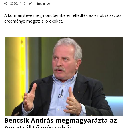
2020.11.10
Híres ember
A kormánytévé megmondóemberei felfedték az elnökválasztás
eredménye mögött álló okokat.
Bencsik András megmagyarázta az
Ausztrál tűzvész okát