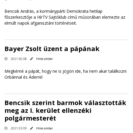
Bencsik András, a kormánypárti Demokrata hetilap
főszerkesztője a HírTV Sajtóklub című műsorában elemezte az
elmúlt napok afganisztáni történéseit.
Bayer Zsolt üzent a pápának
2021.06.08
Híres ember
Megkérné a pápát, hogy ne is jöjjön ide, ha nem akar találkozni
Orbánnal és Áderrel
Bencsik szerint barmok választották
meg az I. kerület ellenzéki
polgármesterét
2021.03.09
Híres ember