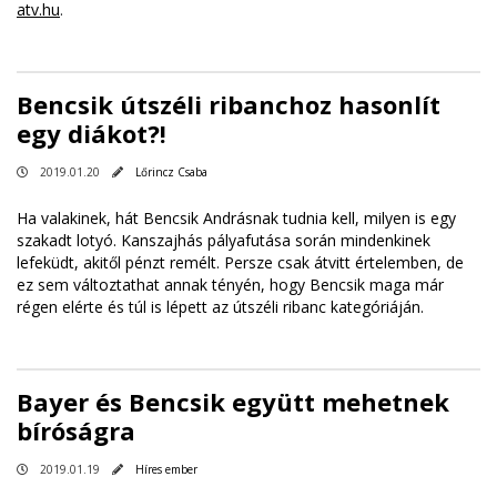
atv.hu
.
Bencsik útszéli ribanchoz hasonlít
egy diákot?!
2019.01.20
Lőrincz Csaba
Ha valakinek, hát Bencsik Andrásnak tudnia kell, milyen is egy
szakadt lotyó. Kanszajhás pályafutása során mindenkinek
lefeküdt, akitől pénzt remélt. Persze csak átvitt értelemben, de
ez sem változtathat annak tényén, hogy Bencsik maga már
régen elérte és túl is lépett az útszéli ribanc kategóriáján.
Bayer és Bencsik együtt mehetnek
bíróságra
2019.01.19
Híres ember