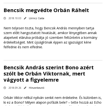
Bencsik megvédte Orbán Ráhelt
2018.10.03
Lőrincz Csaba
Nem teljesen tiszta, hogy Bencsik András mennyiben tartja
szem előtt hangoztatott hivatását, amikor lényegében annak
alapelveit elárulva próbálja jó szemben feltűntetni a kormány
érdekeltségeit. Mint újságírónak éppen az igazságot kéne
felfednie és nem elfednie.
Bencsik András szerint Bono azért
szólt be Orbán Viktornak, mert
vágyott a figyelemre
2018.09.26
Hírszerkesztő
Orbán Viktor nélkül nyilván senkit nem érdekelne. És különben is,
ki ez a Bono? Milyen alapon pofázik bele? – tette hozzá az Echo