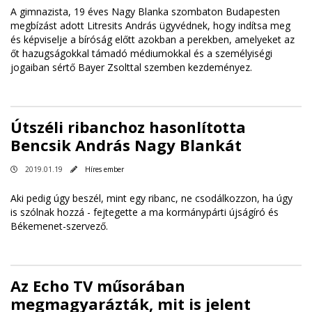
A gimnazista, 19 éves Nagy Blanka szombaton Budapesten
megbízást adott Litresits András ügyvédnek, hogy indítsa meg
és képviselje a bíróság előtt azokban a perekben, amelyeket az
őt hazugságokkal támadó médiumokkal és a személyiségi
jogaiban sértő Bayer Zsolttal szemben kezdeményez.
Útszéli ribanchoz hasonlította
Bencsik András Nagy Blankát
2019.01.19
Híres ember
Aki pedig úgy beszél, mint egy ribanc, ne csodálkozzon, ha úgy
is szólnak hozzá - fejtegette a ma kormánypárti újságíró és
Békemenet-szervező.
Az Echo TV műsorában
megmagyarázták, mit is jelent