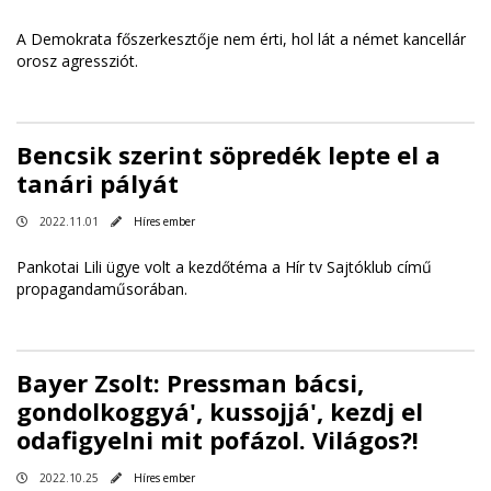
A Demokrata főszerkesztője nem érti, hol lát a német kancellár
orosz agressziót.
Bencsik szerint söpredék lepte el a
tanári pályát
2022.11.01
Híres ember
Pankotai Lili ügye volt a kezdőtéma a Hír tv Sajtóklub című
propagandaműsorában.
Bayer Zsolt: Pressman bácsi,
gondolkoggyá', kussojjá', kezdj el
odafigyelni mit pofázol. Világos?!
2022.10.25
Híres ember