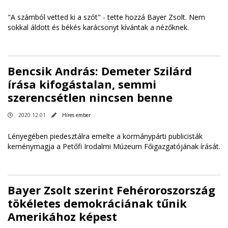
"A számból vetted ki a szót" - tette hozzá Bayer Zsolt. Nem
sokkal áldott és békés karácsonyt kívántak a nézőknek.
Bencsik András: Demeter Szilárd
írása kifogástalan, semmi
szerencsétlen nincsen benne
2020.12.01
Híres ember
Lényegében piedesztálra emelte a kormánypárti publicisták
keménymagja a Petőfi Irodalmi Múzeum Főigazgatójának írását.
Bayer Zsolt szerint Fehéroroszország
tökéletes demokráciának tűnik
Amerikához képest