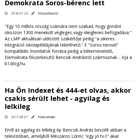
Demokrata Soros-bérenc lett
2018.01.23
Hírszerkesztő
"Egy 10 milliós ország számára nem szabad, hogy gondot
okozzon 1300 menekült végleges vagy ideiglenes befogadása."
Az LMP aktuálisan üldözött szakértője pedig "a sikeres
integráció iskolapéldájának tekinthető." E "Soros-tervvel"
kompatibilis mondatok forrása pedig a békemenetelő,
Demokrata főszerkesztő Bencsik Andrástól származnak. -
írja a
b1.blog.hu
.
Ha Ön Indexet és 444-et olvas, akkor
csakis sérült lehet - agyilag és
lelkileg
2017.08.01
Híres ember
Erről az agyilag és lelkileg ép Bencsik András beszélt abban a
televízióban, amelyből Mészáros Lőrinc "egy jó tv-t" akar