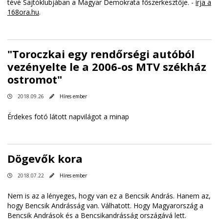
tévé Sajtóklubjában a Magyar Demokrata főszerkesztője. -
írja a
168ora.hu
.
"Toroczkai egy rendőrségi autóból
vezényelte le a 2006-os MTV székház
ostromot"
2018.09.26
Híres ember
Érdekes fotó látott napvilágot a minap
Dögevők kora
2018.07.22
Híres ember
Nem is az a lényeges, hogy van ez a Bencsik András. Hanem az,
hogy Bencsik Andrásság van. Válhatott. Hogy Magyarország a
Bencsik Andrások és a Bencsikandrásság országává lett.