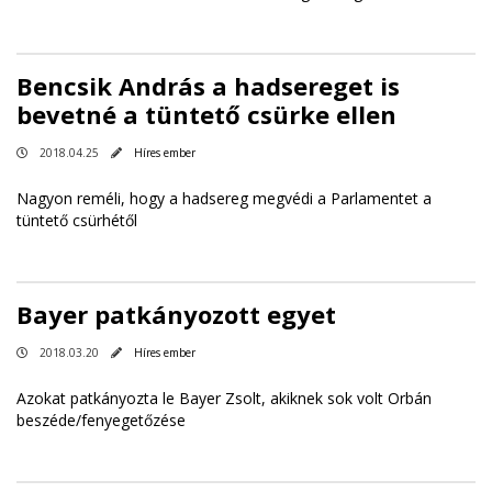
Bencsik András a hadsereget is
bevetné a tüntető csürke ellen
2018.04.25
Híres ember
Nagyon reméli, hogy a hadsereg megvédi a Parlamentet a
tüntető csürhétől
Bayer patkányozott egyet
2018.03.20
Híres ember
Azokat patkányozta le Bayer Zsolt, akiknek sok volt Orbán
beszéde/fenyegetőzése