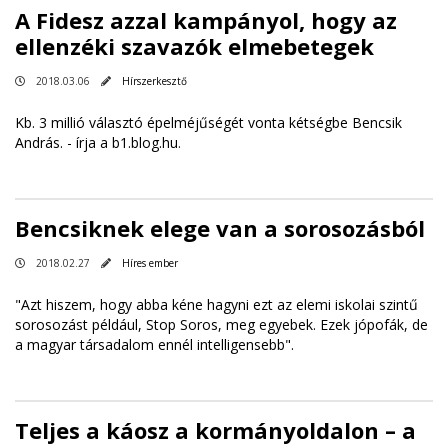
A Fidesz azzal kampányol, hogy az
ellenzéki szavazók elmebetegek
2018.03.06
Hírszerkesztő
Kb. 3 millió választó épelméjűségét vonta kétségbe Bencsik
András. -
írja a b1.blog.hu
.
Bencsiknek elege van a sorosozásból
2018.02.27
Híres ember
"Azt hiszem, hogy abba kéne hagyni ezt az elemi iskolai szintű
sorosozást például, Stop Soros, meg egyebek. Ezek jópofák, de
a magyar társadalom ennél intelligensebb".
Teljes a káosz a kormányoldalon – a