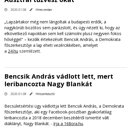
2020.01.08
Híres ember
„Lapzártakor még nem lángoltak a budapesti erdők, a
nagykörúti bozótos sem parázslott, és úgy nézett ki, hogy az
elkövetkező napokban sem kell számolni plusz negyven fokos
hőséggel" – kezdik értekezését Bencsik András, a Demokrata
főszerkesztője a lap eheti vezércikkében, amelyet
a
24.hu
szemlézett.
Bencsik András vádlott lett, mert
leribancozta Nagy Blankát
2020.01.08
Hírszerkesztő
Becsületsértési ügy vádlottja lett Bencsik András, a Demokrata
főszerkesztője, aki egy Facebook-posztban gyakorlatilag
leribancozta a 2018 decemberi beszédéről ismertté vált
diáklányt, Nagy Blankát. -
írja a 168ora.hu
.