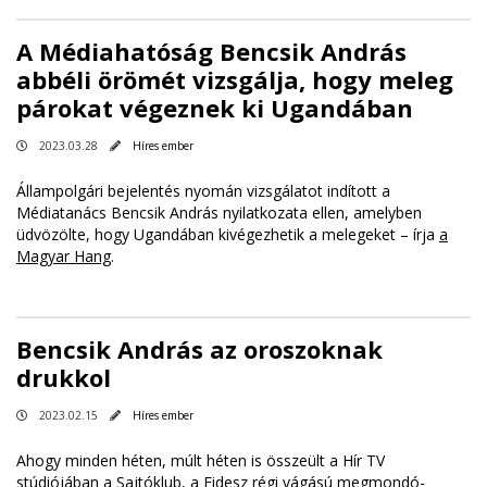
A Médiahatóság Bencsik András
abbéli örömét vizsgálja, hogy meleg
párokat végeznek ki Ugandában
2023.03.28
Híres ember
Állampolgári bejelentés nyomán vizsgálatot indított a
Médiatanács Bencsik András nyilatkozata ellen, amelyben
üdvözölte, hogy Ugandában kivégezhetik a melegeket – írja
a
Magyar Hang
.
Bencsik András az oroszoknak
drukkol
2023.02.15
Híres ember
Ahogy minden héten, múlt héten is összeült a Hír TV
stúdiójában a Sajtóklub, a Fidesz régi vágású megmondó-