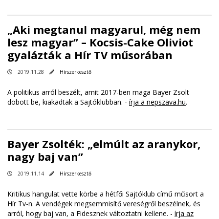
„Aki megtanul magyarul, még nem
lesz magyar” – Kocsis-Cake Oliviot
gyalázták a Hír TV műsorában
2019.11.28
Hírszerkesztő
A politikus arról beszélt, amit 2017-ben maga Bayer Zsolt
dobott be, kiakadtak a Sajtóklubban. -
írja a nepszava.hu
.
Bayer Zsolték: „elmúlt az aranykor,
nagy baj van”
2019.11.14
Hírszerkesztő
Kritikus hangulat vette körbe a hétfői Sajtóklub című műsort a
Hír Tv-n. A vendégek megsemmisítő vereségről beszélnek, és
arról, hogy baj van, a Fidesznek változtatni kellene. -
írja az