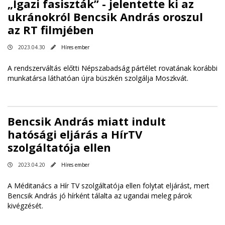
„Igazi fasiszták” - jelentette ki az
ukránokról Bencsik András oroszul
az RT filmjében
2023.04.30
Híres ember
A rendszerváltás előtti Népszabadság pártélet rovatának korábbi
munkatársa láthatóan újra büszkén szolgálja Moszkvát.
Bencsik András miatt indult
hatósági eljárás a HírTV
szolgáltatója ellen
2023.04.20
Híres ember
A Méditanács a Hír TV szolgáltatója ellen folytat eljárást, mert
Bencsik András jó hírként tálalta az ugandai meleg párok
kivégzését.