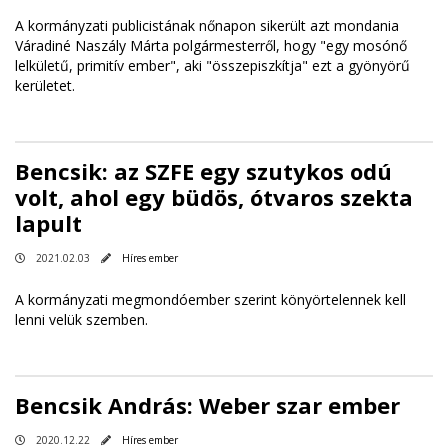
A kormányzati publicistának nőnapon sikerült azt mondania
Váradiné Naszály Márta polgármesterről, hogy "egy mosónő
lelkületű, primitív ember", aki "összepiszkítja" ezt a gyönyörű
kerületet.
Bencsik: az SZFE egy szutykos odú
volt, ahol egy büdös, ótvaros szekta
lapult
2021.02.03
Híres ember
A kormányzati megmondóember szerint könyörtelennek kell
lenni velük szemben.
Bencsik András: Weber szar ember
2020.12.22
Híres ember