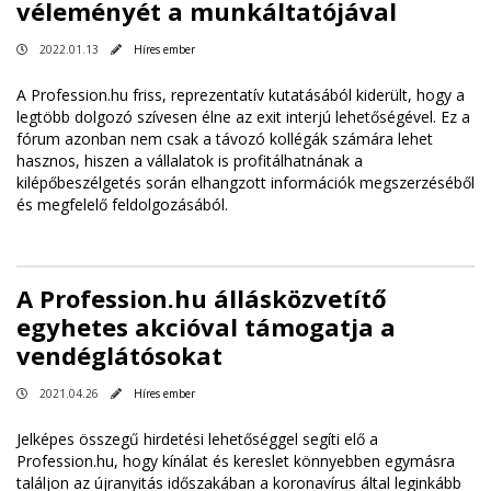
véleményét a munkáltatójával
2022.01.13
Híres ember
A Profession.hu friss, reprezentatív kutatásából kiderült, hogy a
legtöbb dolgozó szívesen élne az exit interjú lehetőségével. Ez a
fórum azonban nem csak a távozó kollégák számára lehet
hasznos, hiszen a vállalatok is profitálhatnának a
kilépőbeszélgetés során elhangzott információk megszerzéséből
és megfelelő feldolgozásából.
A Profession.hu állásközvetítő
egyhetes akcióval támogatja a
vendéglátósokat
2021.04.26
Híres ember
Jelképes összegű hirdetési lehetőséggel segíti elő a
Profession.hu, hogy kínálat és kereslet könnyebben egymásra
találjon az újranyitás időszakában a koronavírus által leginkább