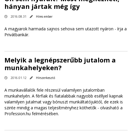
hányan jártak még így
2016.08.31
Híres ember
A magyarok harmada sajnos sehova sem utazott nyáron -
írja a
Privátbankár
.
Melyik a legnépszerűbb jutalom a
munkahelyeken?
2016.01.12
Hírszerkesztő
A munkavállalók fele részesül valamilyen jutalomban
munkahelyén. A férfiak és fiatalabbak nagyobb eséllyel kapnak
valamilyen jutalmat vagy bónuszt munkáltatójuktól, de ezek is
szinte mindig a magas teljesítményhez köthetők - olvasható a
Profession.hu felmérésében.