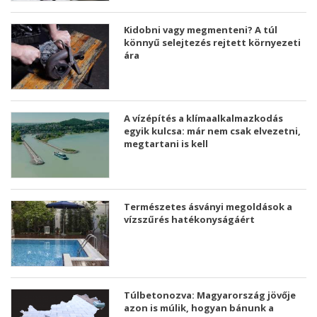
Kidobni vagy megmenteni? A túl
könnyű selejtezés rejtett környezeti
ára
A vízépítés a klímaalkalmazkodás
egyik kulcsa: már nem csak elvezetni,
megtartani is kell
Természetes ásványi megoldások a
vízszűrés hatékonyságáért
Túlbetonozva: Magyarország jövője
azon is múlik, hogyan bánunk a