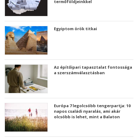
termőföldjeinkkel
Egyiptom örök titkai
Az építőipari tapasztalat fontossága
a szerszámválasztásban
Európa 7 legolcsóbb tengerpartja: 10
napos családi nyaralás, ami akár
olcsóbb is lehet, mint a Balaton