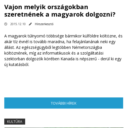
Vajon melyik országokban
szeretnének a magyarok dolgozni?
2015.12.10
Hírszerkesztő
A magyarok túlnyomó többsége bármikor külföldre költözne, és
akár tíz évnél is tovább maradna, ha felajánlanának neki egy
állást. Az egészségügyből legtöbben Németországba
költöznének, míg az informatikusok és a szolgáltatási
szektorban dolgozók körében Kanada is népszerű - derül ki egy
új kutatásból.
TOVÁBBI HÍREK
(AKTÍV FÜL)
KULTÚRA