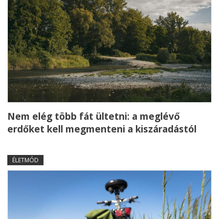
Nem elég több fát ültetni: a meglévő
erdőket kell megmenteni a kiszáradástól
ÉLETMÓD