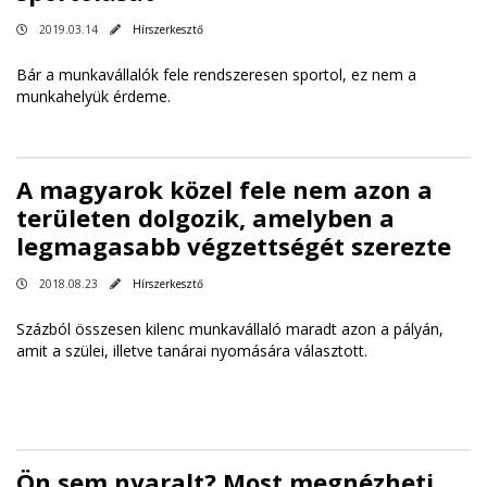
2019.03.14
Hírszerkesztő
Bár a munkavállalók fele rendszeresen sportol, ez nem a
munkahelyük érdeme.
A magyarok közel fele nem azon a
területen dolgozik, amelyben a
legmagasabb végzettségét szerezte
2018.08.23
Hírszerkesztő
Százból összesen kilenc munkavállaló maradt azon a pályán,
amit a szülei, illetve tanárai nyomására választott.
Ön sem nyaralt? Most megnézheti,