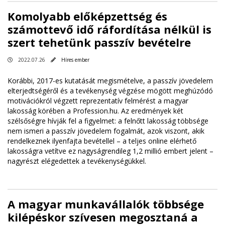
Komolyabb előképzettség és
számottevő idő ráfordítása nélkül is
szert tehetünk passzív bevételre
2022.07.26
Híres ember
Korábbi, 2017-es kutatását megismételve, a passzív jövedelem
elterjedtségéről és a tevékenység végzése mögött meghúzódó
motivációkról végzett reprezentatív felmérést a magyar
lakosság körében a Profession.hu. Az eredmények két
szélsőségre hívják fel a figyelmet: a felnőtt lakosság többsége
nem ismeri a passzív jövedelem fogalmát, azok viszont, akik
rendelkeznek ilyenfajta bevétellel – a teljes online elérhető
lakosságra vetítve ez nagyságrendileg 1,2 millió embert jelent –
nagyrészt elégedettek a tevékenységükkel.
A magyar munkavállalók többsége
kilépéskor szívesen megosztaná a