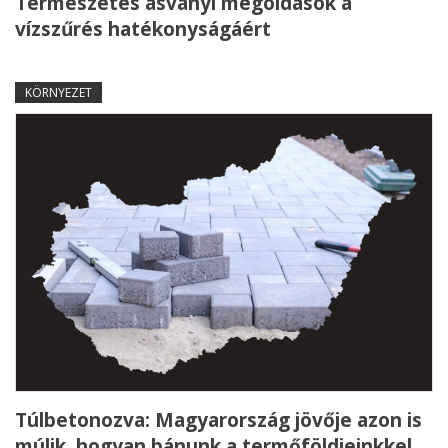
Természetes ásványi megoldások a
vízszűrés hatékonyságáért
KÖRNYEZET
Túlbetonozva: Magyarország jövője azon is
múlik, hogyan bánunk a termőföldjeinkkel