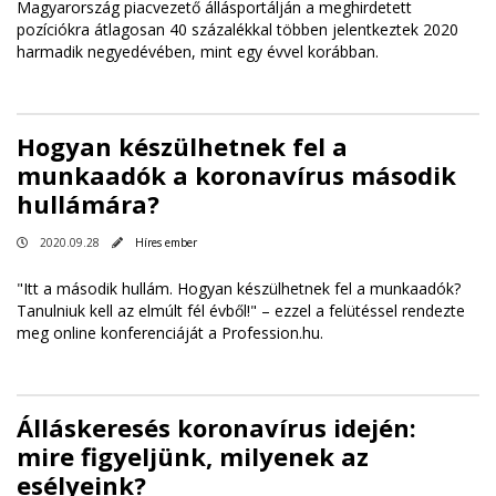
Magyarország piacvezető állásportálján a meghirdetett
pozíciókra átlagosan 40 százalékkal többen jelentkeztek 2020
harmadik negyedévében, mint egy évvel korábban.
Hogyan készülhetnek fel a
munkaadók a koronavírus második
hullámára?
2020.09.28
Híres ember
"Itt a második hullám. Hogyan készülhetnek fel a munkaadók?
Tanulniuk kell az elmúlt fél évből!" – ezzel a felütéssel rendezte
meg online konferenciáját a Profession.hu.
Álláskeresés koronavírus idején:
mire figyeljünk, milyenek az
esélyeink?