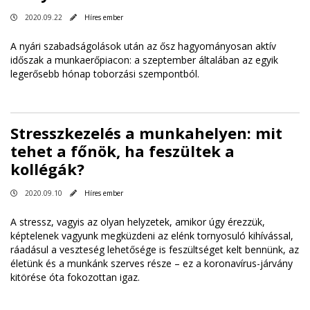
2020.09.22
Híres ember
A nyári szabadságolások után az ősz hagyományosan aktív
időszak a munkaerőpiacon: a szeptember általában az egyik
legerősebb hónap toborzási szempontból.
Stresszkezelés a munkahelyen: mit
tehet a főnök, ha feszültek a
kollégák?
2020.09.10
Híres ember
A stressz, vagyis az olyan helyzetek, amikor úgy érezzük,
képtelenek vagyunk megküzdeni az elénk tornyosuló kihívással,
ráadásul a veszteség lehetősége is feszültséget kelt bennünk, az
életünk és a munkánk szerves része – ez a koronavírus-járvány
kitörése óta fokozottan igaz.