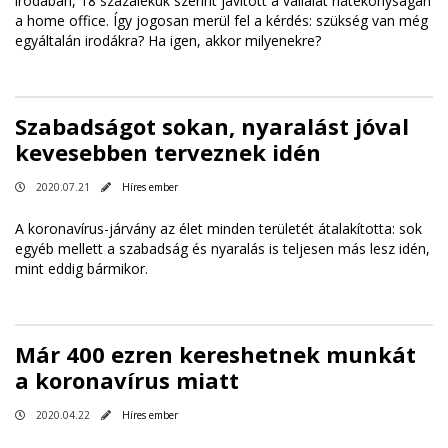
irodában, 18 százalékuk szerint javított a vállalat hatékonyságán
a home office. Így jogosan merül fel a kérdés: szükség van még
egyáltalán irodákra? Ha igen, akkor milyenekre?
Szabadságot sokan, nyaralást jóval
kevesebben terveznek idén
2020.07.21
Híres ember
A koronavírus-járvány az élet minden területét átalakította: sok
egyéb mellett a szabadság és nyaralás is teljesen más lesz idén,
mint eddig bármikor.
Már 400 ezren kereshetnek munkát
a koronavírus miatt
2020.04.22
Híres ember