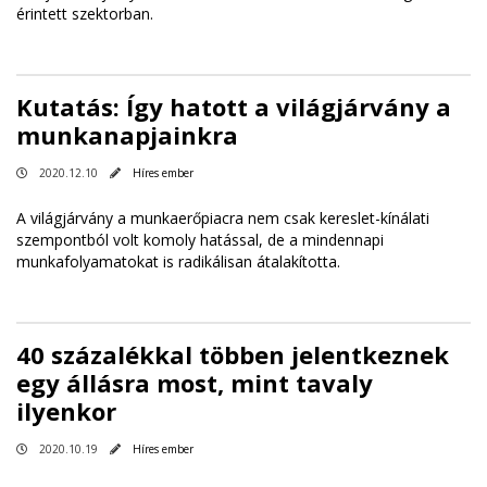
érintett szektorban.
Kutatás: Így hatott a világjárvány a
munkanapjainkra
2020.12.10
Híres ember
A világjárvány a munkaerőpiacra nem csak kereslet-kínálati
szempontból volt komoly hatással, de a mindennapi
munkafolyamatokat is radikálisan átalakította.
40 százalékkal többen jelentkeznek
egy állásra most, mint tavaly
ilyenkor
2020.10.19
Híres ember