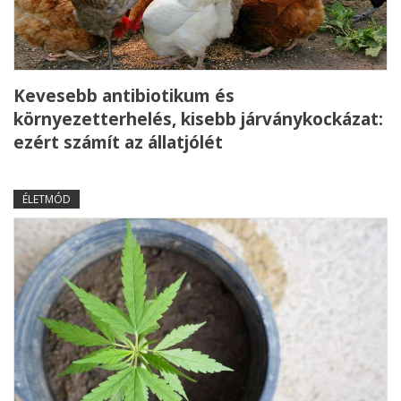
Kevesebb antibiotikum és
környezetterhelés, kisebb járványkockázat:
ezért számít az állatjólét
ÉLETMÓD