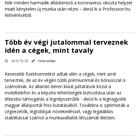
Már minden harmadik álláskereső a koronavírus okozta helyzet
miatt kénytelen új munka után nézni – derül ki a Profession.hu
felméréséből.
Több év végi jutalommal terveznek
idén a cégek, mint tavaly
2019.10.29
Híres ember
Kevesebb fizetésemelést adtak idén a cégek, mint amit
terveztek, de az év végén több prémiummal és bónusszal is
számolnak. Az állandó béren kívüli juttatások közül a
mobiltelefon és a képzési lehetőségek biztosítása után az
étkezési támogatás a legnépszerűbb - derül ki a legnagyobb
magyar állásportál friss kutatásából. Továbbra is optimisták a
cégvezetők, legtöbbjük növekedéssel, vagy legalábbis
stabilitással számol a munkavállalók létszámát illetően.