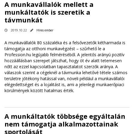
A munkavállalók mellett a
munkáltatók is szeretik a
távmunkát
2019.10.22
Híres ember
A munkavállalók 80 százaléka és a felsővezetők kétharmada is
támogatja az otthoni munkavégzést – szűrhető le a
Profession.hu legújabb felméréséből. A jelentős arányú pozitív
hozzáállásban szerepet játszhat, hogy öt év alatt tetemesen
nőtt az ezzel kapcsolatban tapasztalatot szerzők aránya. A
válaszok szerint a cégeknél a távmunka lehetővé tétele számos
területre jótékony hatással van, növeli például a munkavállalói
elégedettséget és a lojalitást is, ami a jelenlegi munkaerőpiaci
körülmények között hatalmas érték.
A munkáltatók többsége egyáltalán
nem támogatja alkalmazottainak
sportolását