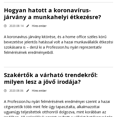
Hogyan hatott a koronavírus-
járvány a munkahelyi étkezésre?
2020.08.14
Híres ember
A koronavírus-járvány kitörése, és a home office széles körű
bevezetése jelentős hatással volt a hazai munkavállalók étkezési
szokásaira is – derül ki a Profession.hu nyári reprezentatív
felmérésének eredményeiből.
Szakértők a várható trendekről:
milyen lesz a jövő irodája?
2020.08.06
Híres ember
A Profession.hu nyári felmérésének eredményei szerint a hazai
cégvezetők több mint fele úgy tapasztalta, alkalmazottai
ugyanúgy teljesítettek otthonról dolgozva, mint korábban az