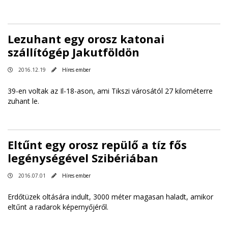
Lezuhant egy orosz katonai
szállítógép Jakutföldön
2016.12.19
Híres ember
39-en voltak az Il-18-ason, ami Tikszi városától 27 kilométerre
zuhant le.
Eltűnt egy orosz repülő a tíz fős
legénységével Szibériában
2016.07.01
Híres ember
Erdőtüzek oltására indult, 3000 méter magasan haladt, amikor
eltűnt a radarok képernyőjéről.