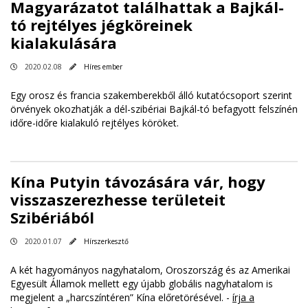
Magyarázatot találhattak a Bajkál-
tó rejtélyes jégköreinek
kialakulására
2020.02.08
Híres ember
Egy orosz és francia szakemberekből álló kutatócsoport szerint
örvények okozhatják a dél-szibériai Bajkál-tó befagyott felszínén
időre-időre kialakuló rejtélyes köröket.
Kína Putyin távozására vár, hogy
visszaszerezhesse területeit
Szibériából
2020.01.07
Hírszerkesztő
A két hagyományos nagyhatalom, Oroszország és az Amerikai
Egyesült Államok mellett egy újabb globális nagyhatalom is
megjelent a „harcszíntéren” Kína előretörésével. -
írja a