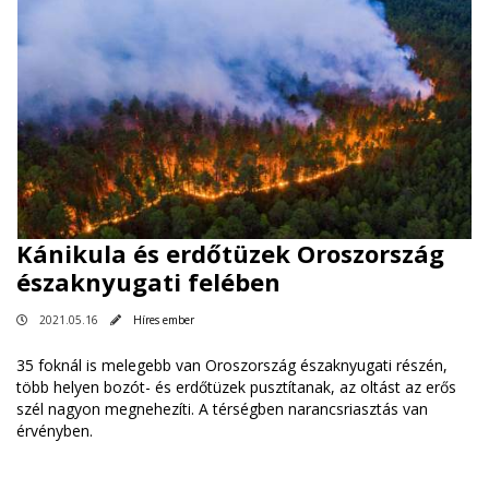
Kánikula és erdőtüzek Oroszország
északnyugati felében
2021.05.16
Híres ember
35 foknál is melegebb van Oroszország északnyugati részén,
több helyen bozót- és erdőtüzek pusztítanak, az oltást az erős
szél nagyon megnehezíti. A térségben narancsriasztás van
érvényben.