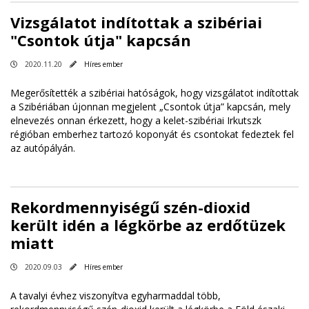
Vizsgálatot indítottak a szibériai
"Csontok útja" kapcsán
2020.11.20
Híres ember
Megerősítették a szibériai hatóságok, hogy vizsgálatot indítottak
a Szibériában újonnan megjelent „Csontok útja” kapcsán, mely
elnevezés onnan érkezett, hogy a kelet-szibériai Irkutszk
régióban emberhez tartozó koponyát és csontokat fedeztek fel
az autópályán.
Rekordmennyiségű szén-dioxid
került idén a légkörbe az erdőtüzek
miatt
2020.09.03
Híres ember
A tavalyi évhez viszonyítva egyharmaddal több,