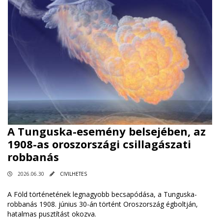
A Tunguska-esemény belsejében, az
1908-as oroszországi csillagászati ​​
robbanás
2026.06.30
CIVILHETES
A Föld történetének legnagyobb becsapódása, a Tunguska-
robbanás 1908. június 30-án történt Oroszország égboltján,
hatalmas pusztítást okozva.