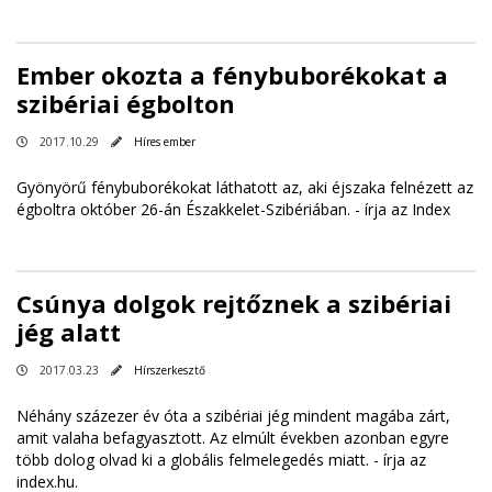
Ember okozta a fénybuborékokat a
szibériai égbolton
2017.10.29
Híres ember
Gyönyörű fénybuborékokat láthatott az, aki éjszaka felnézett az
égboltra október 26-án Északkelet-Szibériában. -
írja az Index
Csúnya dolgok rejtőznek a szibériai
jég alatt
2017.03.23
Hírszerkesztő
Néhány százezer év óta a szibériai jég mindent magába zárt,
amit valaha befagyasztott. Az elmúlt években azonban egyre
több dolog olvad ki a globális felmelegedés miatt. -
írja az
index.hu
.