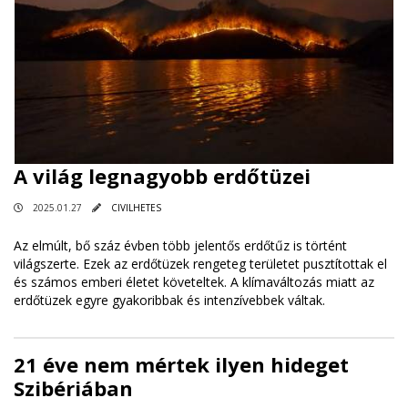
A világ legnagyobb erdőtüzei
2025.01.27
CIVILHETES
Az elmúlt, bő száz évben több jelentős erdőtűz is történt
világszerte. Ezek az erdőtüzek rengeteg területet pusztítottak el
és számos emberi életet követeltek. A klímaváltozás miatt az
erdőtüzek egyre gyakoribbak és intenzívebbek váltak.
21 éve nem mértek ilyen hideget
Szibériában