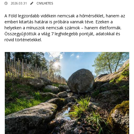
2026.03.31
CIVILHETES
A Föld legzordabb vidékein nemcsak a hőmérséklet, hanem az
emberi kitartás határai is próbára vannak téve. Ezeken a
helyeken a mínuszok nemcsak számok – hanem életformák.
Összegyűjtöttük a világ 7 leghidegebb pontját, adatokkal és
rövid történetekkel.