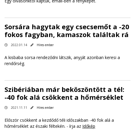
Egy olvasónktól kaptuk, email-ben a fényképet.
Sorsára hagytak egy csecsemőt a -20
fokos fagyban, kamaszok találtak rá
2022.01.14
Híres ember
A kisbaba sorsa rendeződni látszik, anyját azonban keresi a
rendőrség.
Szibériában már beköszöntött a tél:
-40 fok alá csökkent a hőmérséklet
2021.11.11
Híres ember
Először csökkent a kezdődő téli időszakban -40 fok alá a
hőmérséklet az északi féltekén. - írja az
Időkép