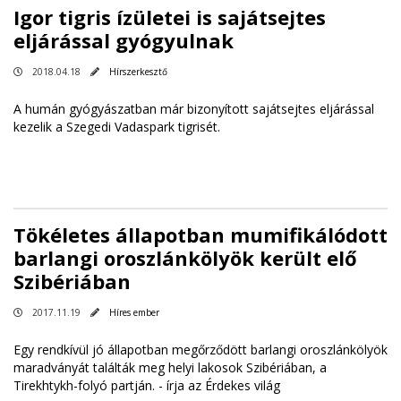
Igor tigris ízületei is sajátsejtes
eljárással gyógyulnak
2018.04.18
Hírszerkesztő
A humán gyógyászatban már bizonyított sajátsejtes eljárással
kezelik a Szegedi Vadaspark tigrisét.
Tökéletes állapotban mumifikálódott
barlangi oroszlánkölyök került elő
Szibériában
2017.11.19
Híres ember
Egy rendkívül jó állapotban megőrződött barlangi oroszlánkölyök
maradványát találták meg helyi lakosok Szibériában, a
Tirekhtykh-folyó partján. -
írja az Érdekes világ