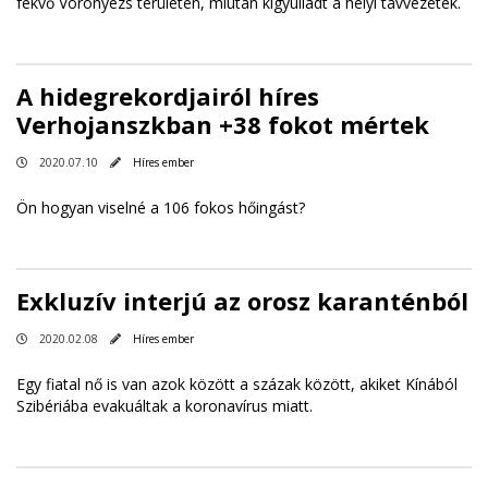
fekvő Voronyezs területén, miután kigyulladt a helyi távvezeték.
A hidegrekordjairól híres
Verhojanszkban +38 fokot mértek
2020.07.10
Híres ember
Ön hogyan viselné a 106 fokos hőingást?
Exkluzív interjú az orosz karanténból
2020.02.08
Híres ember
Egy fiatal nő is van azok között a százak között, akiket Kínából
Szibériába evakuáltak a koronavírus miatt.