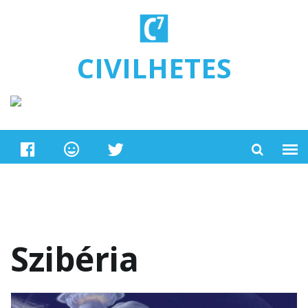
Ugrás a tartalomra
CIVILHETES
Szibéria