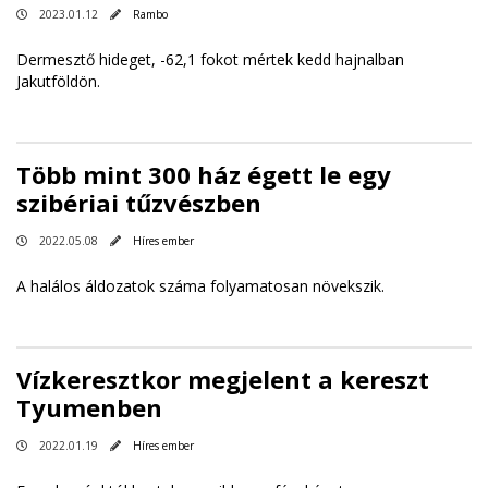
2023.01.12
Rambo
Dermesztő hideget, -62,1 fokot mértek kedd hajnalban
Jakutföldön.
Több mint 300 ház égett le egy
szibériai tűzvészben
2022.05.08
Híres ember
A halálos áldozatok száma folyamatosan növekszik.
Vízkeresztkor megjelent a kereszt
Tyumenben
2022.01.19
Híres ember