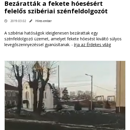
Bezáratták a fekete hóesésért
felelős szibériai szénfeldolgozót
2019.03.02
Híres ember
A szibériai hatóságok ideiglenesen bezárattak egy
szénfeldolgozó üzemet, amelyet fekete hóesést kiváltó súlyos
levegőszennyezéssel gyanúsítanak. -
írja az Érdekes világ