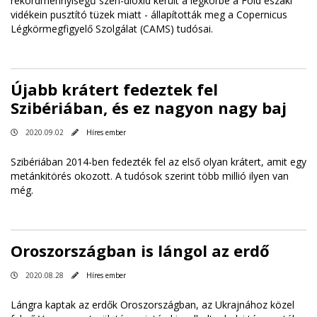
rekordmennyiségű szén-dioxid került a légkörbe a Föld északi
vidékein pusztító tüzek miatt - állapították meg a Copernicus
Légkörmegfigyelő Szolgálat (CAMS) tudósai.
Újabb krátert fedeztek fel
Szibériában, és ez nagyon nagy baj
2020.09.02
Híres ember
Szibériában 2014-ben fedezték fel az első olyan krátert, amit egy
metánkitörés okozott. A tudósok szerint több millió ilyen van
még.
Oroszországban is lángol az erdő
2020.08.28
Híres ember
Lángra kaptak az erdők Oroszországban, az Ukrajnához közel