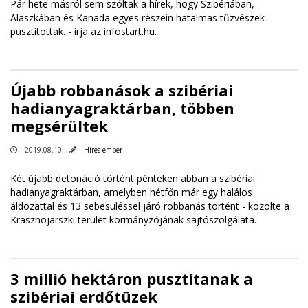
Pár hete másról sem szóltak a hírek, hogy Szibériában,
Alaszkában és Kanada egyes részein hatalmas tűzvészek
pusztítottak. -
írja az infostart.hu
.
Újabb robbanások a szibériai
hadianyagraktárban, többen
megsérültek
2019.08.10
Híres ember
Két újabb detonáció történt pénteken abban a szibériai
hadianyagraktárban, amelyben hétfőn már egy halálos
áldozattal és 13 sebesüléssel járó robbanás történt - közölte a
Krasznojarszki terület kormányzójának sajtószolgálata.
3 millió hektáron pusztítanak a
szibériai erdőtüzek