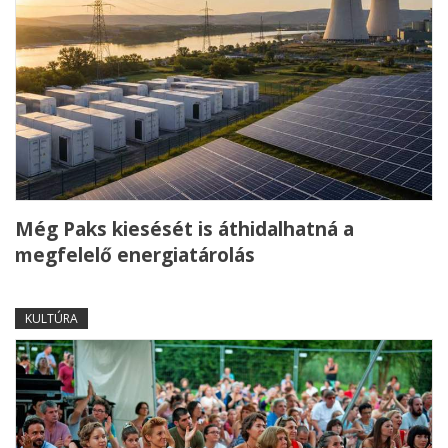
Még Paks kiesését is áthidalhatná a
megfelelő energiatárolás
KULTÚRA