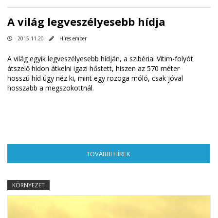
A világ legveszélyesebb hídja
2015.11.20
Híres ember
A világ egyik legveszélyesebb hídján, a szibériai Vitim-folyót
átszelő hídon átkelni igazi hőstett, hiszen az 570 méter
hosszú híd úgy néz ki, mint egy rozoga móló, csak jóval
hosszabb a megszokottnál.
TOVÁBBI HÍREK
(AKTÍV FÜL)
KÖRNYEZET