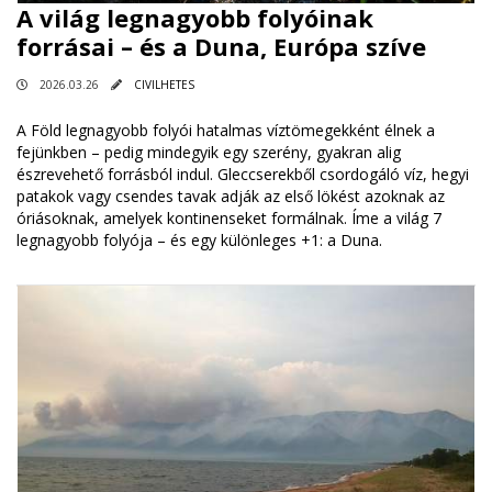
A világ legnagyobb folyóinak
forrásai – és a Duna, Európa szíve
2026.03.26
CIVILHETES
A Föld legnagyobb folyói hatalmas víztömegekként élnek a
fejünkben – pedig mindegyik egy szerény, gyakran alig
észrevehető forrásból indul. Gleccserekből csordogáló víz, hegyi
patakok vagy csendes tavak adják az első lökést azoknak az
óriásoknak, amelyek kontinenseket formálnak. Íme a világ 7
legnagyobb folyója – és egy különleges +1: a Duna.