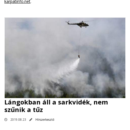
karpatinfo.net
.
Lángokban áll a sarkvidék, nem
szűnik a tűz
2019.08.23
Hírszerkesztő