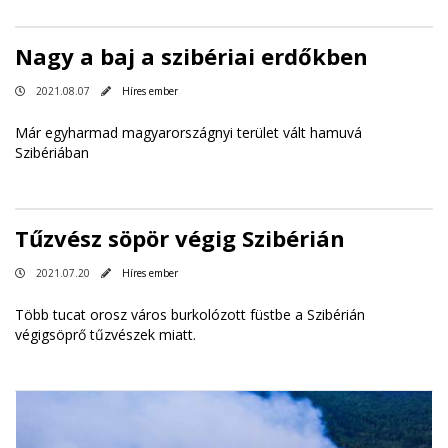
Nagy a baj a szibériai erdőkben
2021.08.07
Híres ember
Már egyharmad magyarországnyi terület vált hamuvá
Szibériában
Tűzvész söpör végig Szibérián
2021.07.20
Híres ember
Több tucat orosz város burkolózott füstbe a Szibérián
végigsöprő tűzvészek miatt.