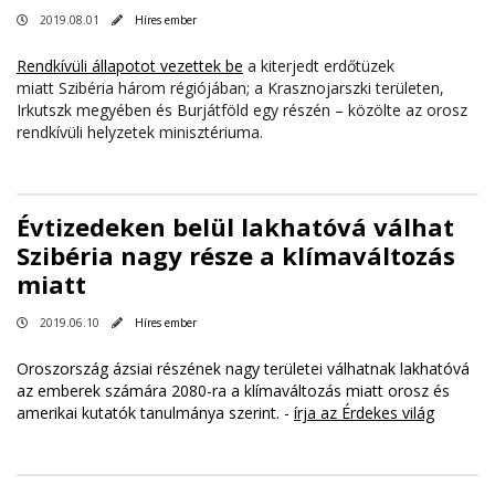
2019.08.01
Híres ember
Rendkívüli állapotot vezettek be
a kiterjedt erdőtüzek
miatt Szibéria három régiójában; a Krasznojarszki területen,
Irkutszk megyében és Burjátföld egy részén – közölte az orosz
rendkívüli helyzetek minisztériuma.
Évtizedeken belül lakhatóvá válhat
Szibéria nagy része a klímaváltozás
miatt
2019.06.10
Híres ember
Oroszország ázsiai részének nagy területei válhatnak lakhatóvá
az emberek számára 2080-ra a klímaváltozás miatt orosz és
amerikai kutatók tanulmánya szerint. -
írja az Érdekes világ