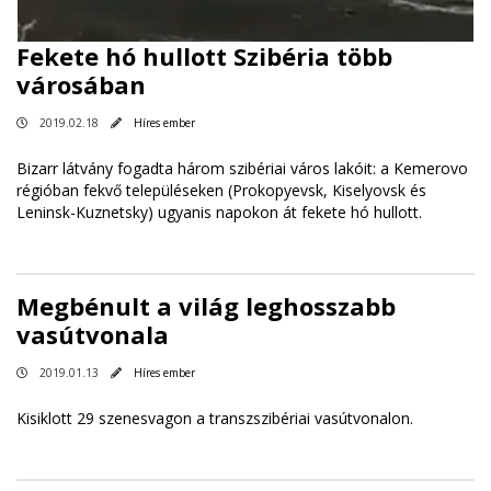
Fekete hó hullott Szibéria több
városában
2019.02.18
Híres ember
Bizarr látvány fogadta három szibériai város lakóit: a Kemerovo
régióban fekvő településeken (Prokopyevsk, Kiselyovsk és
Leninsk-Kuznetsky) ugyanis napokon át fekete hó hullott.
Megbénult a világ leghosszabb
vasútvonala
2019.01.13
Híres ember
Kisiklott 29 szenesvagon a transzszibériai vasútvonalon.