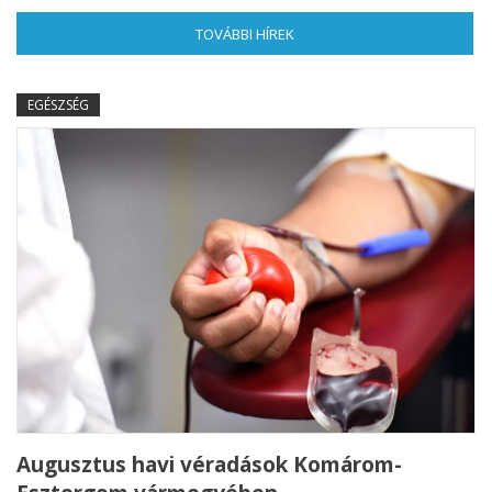
TOVÁBBI HÍREK
(AKTÍV FÜL)
EGÉSZSÉG
Augusztus havi véradások Komárom-