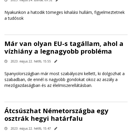
2023. május 24. szerda, 09:32
Nyakunkon a hatodik tömeges kihalási hullám, figyelmeztetnek
a tudósok
Már van olyan EU-s tagállam, ahol a
vízhiány a legnagyobb probléma
2023. május 22. hétfő, 15:55
Spanyolországban már most szabályozni kellett, ki dolgozhat a
szabadban, de ennél is nagyobb gondokat okoz az aszály a
mezőgazdaságban és az élelmiszerellátásban.
Átcsúszhat Németországba egy
osztrák hegyi határfalu
2023. május 22. hétfő, 15:47