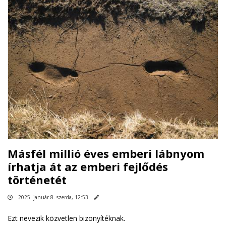
Másfél millió éves emberi lábnyom
írhatja át az emberi fejlődés
történetét
2025. január 8. szerda, 12:53
Ezt nevezik közvetlen bizonyítéknak.