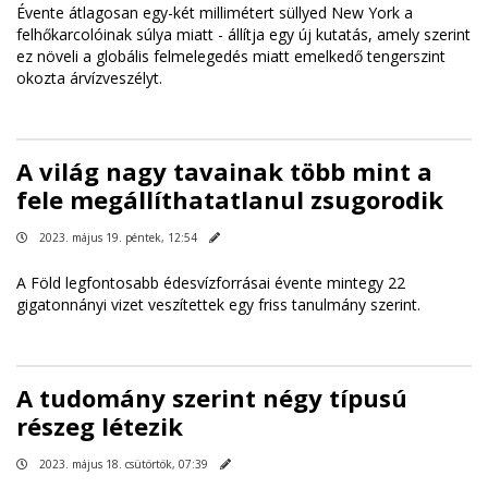
Évente átlagosan egy-két millimétert süllyed New York a
felhőkarcolóinak súlya miatt - állítja egy új kutatás, amely szerint
ez növeli a globális felmelegedés miatt emelkedő tengerszint
okozta árvízveszélyt.
A világ nagy tavainak több mint a
fele megállíthatatlanul zsugorodik
2023. május 19. péntek, 12:54
A Föld legfontosabb édesvízforrásai évente mintegy 22
gigatonnányi vizet veszítettek egy friss tanulmány szerint.
A tudomány szerint négy típusú
részeg létezik
2023. május 18. csütörtök, 07:39