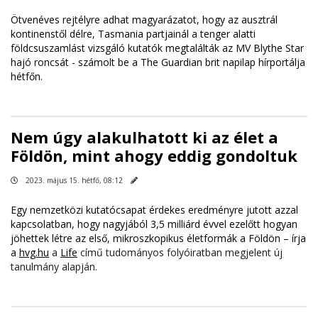
Ötvenéves rejtélyre adhat magyarázatot, hogy az ausztrál
kontinenstől délre, Tasmania partjainál a tenger alatti
földcsuszamlást vizsgáló kutatók megtalálták az MV Blythe Star
hajó roncsát - számolt be a The Guardian brit napilap hírportálja
hétfőn.
Nem úgy alakulhatott ki az élet a
Földön, mint ahogy eddig gondoltuk
2023. május 15. hétfő, 08:12
Egy nemzetközi kutatócsapat érdekes eredményre jutott azzal
kapcsolatban, hogy nagyjából 3,5 milliárd évvel ezelőtt hogyan
jöhettek létre az első, mikroszkopikus életformák a Földön – írja
a
hvg.hu
a
Life
című tudományos folyóiratban megjelent új
tanulmány alapján.