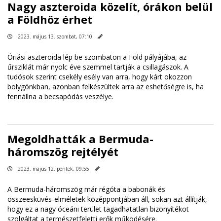
Nagy aszteroida közelít, órákon belül
a Földhöz érhet
2023. május 13. szombat, 07:10
Óriási aszteroida lép be szombaton a Föld pályájába, az
űrsziklát már nyolc éve szemmel tartják a csillagászok. A
tudósok szerint csekély esély van arra, hogy kárt okozzon
bolygónkban, azonban felkészültek arra az eshetőségre is, ha
fennállna a becsapódás veszélye.
Megoldhatták a Bermuda-
háromszög rejtélyét
2023. május 12. péntek, 09:55
A Bermuda-háromszög már régóta a babonák és
összeesküvés-elméletek középpontjában áll, sokan azt állítják,
hogy ez a nagy óceáni terület tagadhatatlan bizonyítékot
szolgáltat a természetfeletti erők működésére.