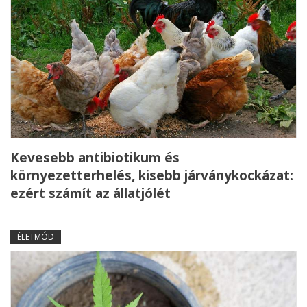
Kevesebb antibiotikum és
környezetterhelés, kisebb járványkockázat:
ezért számít az állatjólét
ÉLETMÓD