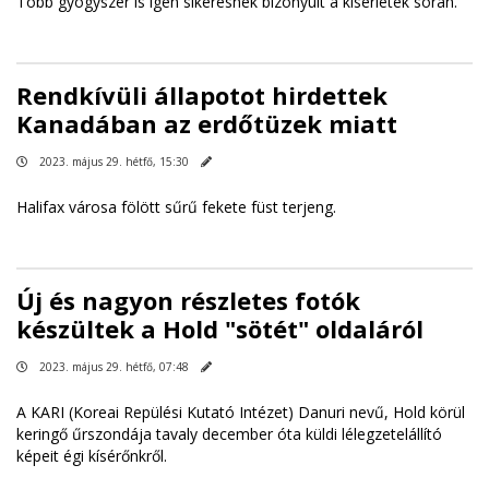
Több gyógyszer is igen sikeresnek bizonyult a kísérletek során.
Rendkívüli állapotot hirdettek
Kanadában az erdőtüzek miatt
2023. május 29. hétfő, 15:30
Halifax városa fölött sűrű fekete füst terjeng.
Új és nagyon részletes fotók
készültek a Hold "sötét" oldaláról
2023. május 29. hétfő, 07:48
A KARI (Koreai Repülési Kutató Intézet) Danuri nevű, Hold körül
keringő űrszondája tavaly december óta küldi lélegzetelállító
képeit égi kísérőnkről.