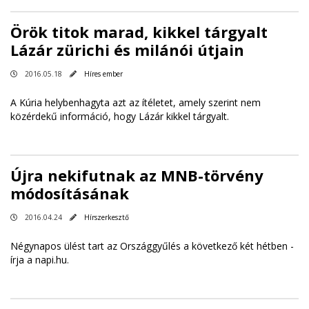
Örök titok marad, kikkel tárgyalt
Lázár zürichi és milánói útjain
2016.05.18
Híres ember
A Kúria helybenhagyta azt az ítéletet, amely szerint nem
közérdekű információ, hogy Lázár kikkel tárgyalt.
Újra nekifutnak az MNB-törvény
módosításának
2016.04.24
Hírszerkesztő
Négynapos ülést tart az Országgyűlés a következő két hétben -
írja a
napi.hu
.