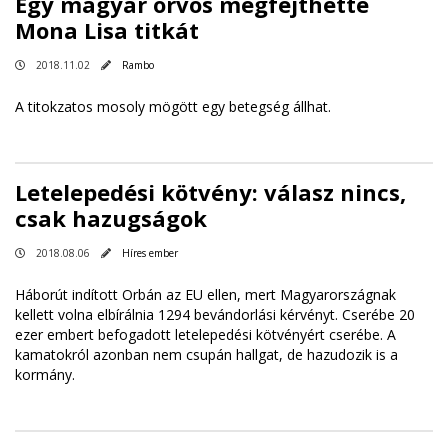
Egy magyar orvos megfejthette
Mona Lisa titkát
2018.11.02
Rambo
A titokzatos mosoly mögött egy betegség állhat.
Letelepedési kötvény: válasz nincs,
csak hazugságok
2018.08.06
Híres ember
Háborút indított Orbán az EU ellen, mert Magyarországnak
kellett volna elbírálnia 1294 bevándorlási kérvényt. Cserébe 20
ezer embert befogadott letelepedési kötvényért cserébe. A
kamatokról azonban nem csupán hallgat, de hazudozik is a
kormány.