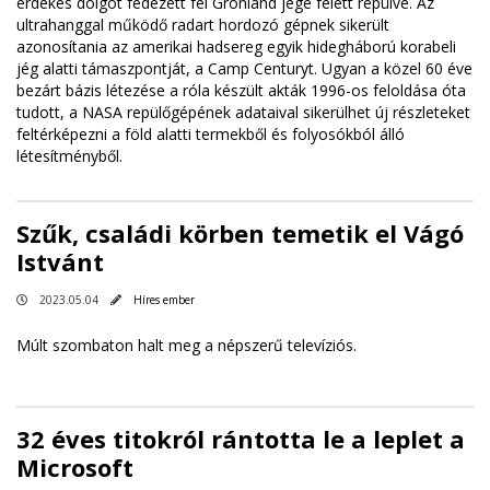
érdekes dolgot fedezett fel Grönland jege felett repülve. Az
ultrahanggal működő radart hordozó gépnek sikerült
azonosítania az amerikai hadsereg egyik hidegháború korabeli
jég alatti támaszpontját, a Camp Centuryt. Ugyan a közel 60 éve
bezárt bázis létezése a róla készült akták 1996-os feloldása óta
tudott, a NASA repülőgépének adataival sikerülhet új részleteket
feltérképezni a föld alatti termekből és folyosókból álló
létesítményből.
Szűk, családi körben temetik el Vágó
Istvánt
2023.05.04
Híres ember
Múlt szombaton halt meg a népszerű televíziós.
32 éves titokról rántotta le a leplet a
Microsoft