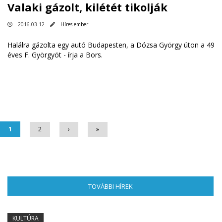
Valaki gázolt, kilétét tikolják
2016.03.12
Híres ember
Halálra gázolta egy autó Budapesten, a Dózsa György úton a 49
éves F. Györgyöt - írja a Bors.
Oldalak
1
2
›
»
TOVÁBBI HÍREK
(AKTÍV FÜL)
KULTÚRA