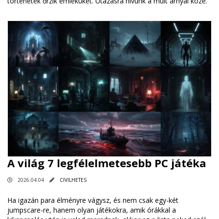
történetek őrzik emléküket. Utazásra hívunk a múlt árnyai közé.
A világ 7 legfélelmetesebb PC játéka
2026.04.04
CIVILHETES
Ha igazán para élményre vágysz, és nem csak egy-két
jumpscare-re, hanem olyan játékokra, amik órákkal a