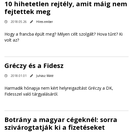
10 hihetetlen rej­tély, am­it máig nem
fejtettek meg
2018.05.26
Híres ember
Hogy a francba épült meg? Milyen célt szolgált? Hova tűnt? Ki
volt az?
Gréczy és a Fidesz
2018.01.01
Juhász Máté
Harmadik hónapja nem kért helyreigazítást Gréczy a DK,
Fidesszel való tárgyalásáról.
Botrány a magyar cégeknél: sorra
szivárogtatják ki a fizetéseket