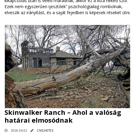
kikapcsolás után is veled maradnak, akkor ez a lista neked szól.
Ezek nem egyszerűen ijesztőek” pszichológiailag rombolnak,
elveszik az irányítást, és a saját fejedben is képesek réseket ütni.
Skinwalker Ranch – Ahol a valóság
határai elmosódnak
2026.04.02
CIVILHETES