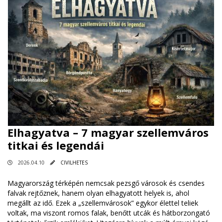
Elhagyatva – 7 magyar szellemváros
titkai és legendái
2026.04.10
CIVILHETES
Magyarország térképén nemcsak pezsgő városok és csendes
falvak rejtőznek, hanem olyan elhagyatott helyek is, ahol
megállt az idő. Ezek a „szellemvárosok” egykor élettel teliek
voltak, ma viszont romos falak, benőtt utcák és hátborzongató