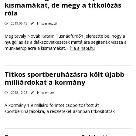
kismamákat, de megy a titkolózás
róla
2019.06.13
Hírszerkesztő
Még tavaly Novák Katalin Tusnádfürdőn jelentette be, hogy a
nyugdíjas és a diákszövetkezetek mintájára segítenék vissza a
munkaerőpiacra a kismamákat. -
írja a napi.hu
.
Titkos sportberuházásra költ újabb
milliárdokat a kormány
2018.12.03
Híres ember
A kormány 1,9 milliárd forintot csoportosított át
sportberuházásokra, a részleteket azonban titkosították.