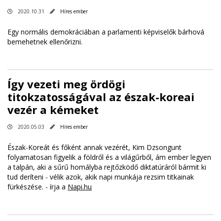
2020.10.31
Híres ember
Egy normális demokráciában a parlamenti képviselők bárhová
bemehetnek ellenőrizni.
Így vezeti meg ördögi
titokzatosságával az észak-koreai
vezér a kémeket
2020.05.03
Híres ember
Észak-Koreát és főként annak vezérét, Kim Dzsongunt
folyamatosan figyelik a földről és a világűrből, ám ember legyen
a talpán, aki a sűrű homályba rejtőzködő diktatúráról bármit ki
tud deríteni - vélik azok, akik napi munkája rezsim titkainak
fürkészése. - írja a
Napi.hu