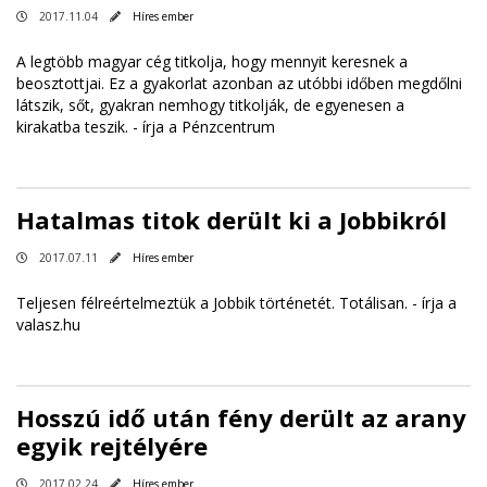
2017.11.04
Híres ember
A legtöbb magyar cég titkolja, hogy mennyit keresnek a
beosztottjai. Ez a gyakorlat azonban az utóbbi időben megdőlni
látszik, sőt, gyakran nemhogy titkolják, de egyenesen a
kirakatba teszik. -
írja a Pénzcentrum
Hatalmas titok derült ki a Jobbikról
2017.07.11
Híres ember
Teljesen félreértelmeztük a Jobbik történetét. Totálisan. -
írja a
valasz.hu
Hosszú idő után fény derült az arany
egyik rejtélyére
2017.02.24
Híres ember