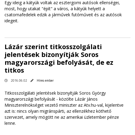
Egy ideig a kátyúk voltak az esztergomi autósok ellenségei,
most, hogy utakat "épít" a város, a kátyúk helyett a
csatornafedelek edzik a járművek futóműveit és az autósok
idegeit.
Lázár szerint titkosszolgálati
jelentések bizonyítják Soros
magyarországi befolyását, de ez
titkos
2016.06.02
Híres ember
Titkosszolgálati jelentések bizonyítják Soros György
magyarországi befolyását - közölte Lázár János
Miniszterelnökséget vezető miniszter az Atv.hu-val, kijelentve
azt is: nincs olyan migránspárti, az ellenzékhez köthető
szervezet, amely mögött ne az amerikai üzletember pénze
lenne.