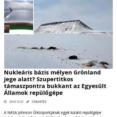
Nukleáris bázis mélyen Grönland
jege alatt? Szupertitkos
támaszpontra bukkant az Egyesült
Államok repülőgépe
2024.12.02
CIVILHETES
A NASA Johnson Űrközpontjának egyik kutató repülőgépe