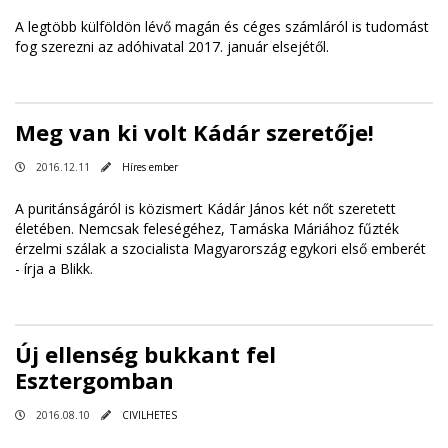
A legtöbb külföldön lévő magán és céges számláról is tudomást
fog szerezni az adóhivatal 2017. január elsejétől.
Meg van ki volt Kádár szeretője!
2016.12.11
Híres ember
A puritánságáról is közismert Kádár János két nőt szeretett
életében. Nemcsak feleségéhez, Tamáska Máriához fűzték
érzelmi szálak a szocialista Magyarország egykori első emberét
-
írja a Blikk
.
Új ellenség bukkant fel
Esztergomban
2016.08.10
CIVILHETES