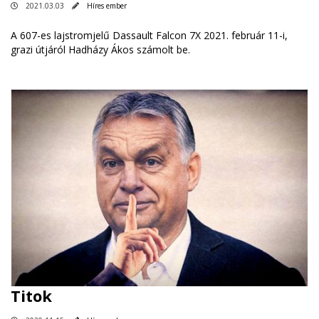
2021.03.03
Híres ember
A 607-es lajstromjelű Dassault Falcon 7X 2021. február 11-i,
grazi útjáról Hadházy Ákos számolt be.
Titok