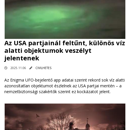
Az USA partjainál feltűnt, különös víz
alatti objektumok veszélyt
jelentenek
2025.11.06
CIVILHETES
Az Enigma UFO-bejelentő app adatai szerint rekord sok víz alatti
azonosítatlan objektumot észlelnek az USA partjai mentén – a
nemzetbiztonsági szakértők szerint ez kockázatot jelent.