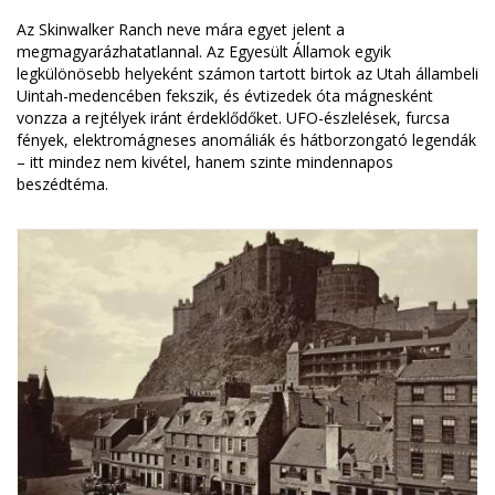
Az Skinwalker Ranch neve mára egyet jelent a
megmagyarázhatatlannal. Az Egyesült Államok egyik
legkülönösebb helyeként számon tartott birtok az Utah állambeli
Uintah-medencében fekszik, és évtizedek óta mágnesként
vonzza a rejtélyek iránt érdeklődőket. UFO-észlelések, furcsa
fények, elektromágneses anomáliák és hátborzongató legendák
– itt mindez nem kivétel, hanem szinte mindennapos
beszédtéma.