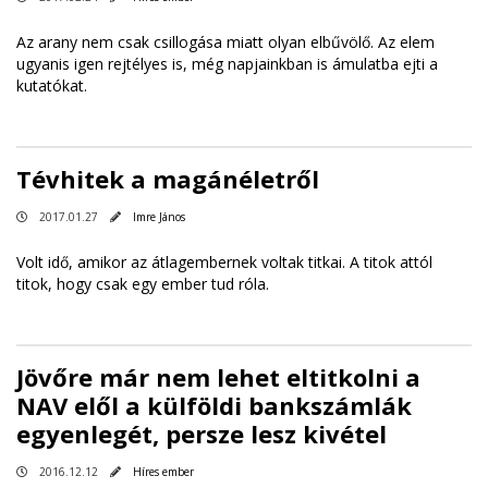
Az arany nem csak csillogása miatt olyan elbűvölő. Az elem
ugyanis igen rejtélyes is, még napjainkban is ámulatba ejti a
kutatókat.
Tévhitek a magánéletről
2017.01.27
Imre János
Volt idő, amikor az átlagembernek voltak titkai. A titok attól
titok, hogy csak egy ember tud róla.
Jövőre már nem lehet eltitkolni a
NAV elől a külföldi bankszámlák
egyenlegét, persze lesz kivétel
2016.12.12
Híres ember