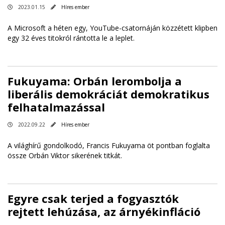
2023.01.15
Híres ember
A Microsoft a héten egy, YouTube-csatornáján közzétett klipben
egy 32 éves titokról rántotta le a leplet.
Fukuyama: Orbán lerombolja a
liberális demokráciát demokratikus
felhatalmazással
2022.09.22
Híres ember
A világhírű gondolkodó, Francis Fukuyama öt pontban foglalta
össze Orbán Viktor sikerének titkát.
Egyre csak terjed a fogyasztók
rejtett lehúzása, az árnyékinfláció