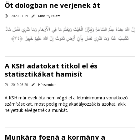
Öt dologban ne verjenek át
2020.01.29
Mihálffy Balázs
A KSH adatokat titkol el és
statisztikákat hamisít
2019.06.20
Híres ember
A KSH már évek óta nem végzi el a létminimumra vonatkozó
számításokat, most pedig még akadályozzák is azokat, akik
helyettük elvégeznék a munkát.
Munkára fogná a kormány a