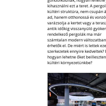
gondolkodnak, hogyan lehetne
kihasználni ezt a teret. A pergo
kültéri struktúra, nem csupán 
ad, hanem otthonossá és vonzó
varázsolja a kertet vagy a terasz
antik időkig visszanyúló gyöke
rendelkező pergolák ma már
számtalan modern változatban
érhetők el. De miért is lettek ez
szerkezetek ennyire kedveltek? 
hogyan lehetne őket beilleszteni
kültéri környezetünkbe?