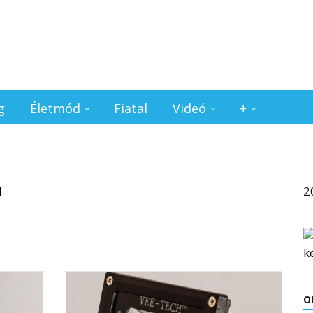
g
Életmód
Fiatal
Videó
+
2
O