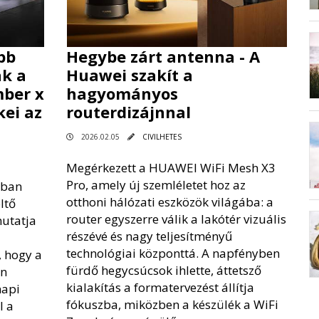
bb
Hegybe zárt antenna - A
ak a
Huawei szakít a
mber x
hagyományos
ei az
routerdizájnnal
2026.02.05
CIVILHETES
Megérkezett a HUAWEI WiFi Mesh X3
Pro, amely új szemléletet hoz az
ában
otthoni hálózati eszközök világába: a
ltő
router egyszerre válik a lakótér vizuális
utatja
részévé és nagy teljesítményű
technológiai központtá. A napfényben
, hogy a
fürdő hegycsúcsok ihlette, áttetsző
en
kialakítás a formatervezést állítja
napi
fókuszba, miközben a készülék a WiFi
l a