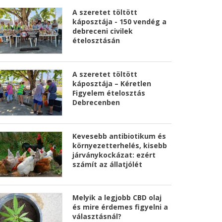
A szeretet töltött
káposztája - 150 vendég a
debreceni civilek
ételosztásán
A szeretet töltött
káposztája – Kéretlen
Figyelem ételosztás
Debrecenben
Kevesebb antibiotikum és
környezetterhelés, kisebb
járványkockázat: ezért
számít az állatjólét
Melyik a legjobb CBD olaj
és mire érdemes figyelni a
választásnál?