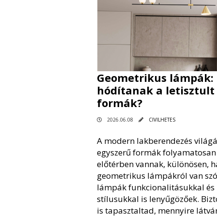
Geometrikus lámpák: 
hódítanak a letisztult
formák?
2026.06.08
CIVILHETES
A modern lakberendezés világ
egyszerű formák folyamatosan
előtérben vannak, különösen, h
geometrikus lámpákról van szó
lámpák funkcionalitásukkal és
stílusukkal is lenyűgözőek. Bizt
is tapasztaltad, mennyire látvá