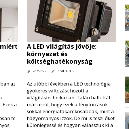
miért
A LED világítás jövője:
környezet és
költséghatékonyság
2026.05.25
CIVILHETES
ában az
Az utóbbi években a LED technológia
gyökeres változást hozott a
a
világítástechnikában. Talán hallottál
. Ezek a
már arról, hogy ezek a fényforrások
sokkal energiatakarékosabbak, mint a
osan te
hagyományos izzók. De mi is teszi őket
nyos,
különlegessé és hogyan válasszuk ki a