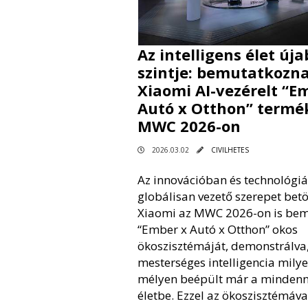
Az intelligens élet úja
szintje: bemutatkozn
Xiaomi AI-vezérelt “E
Autó x Otthon” termék
MWC 2026-on
2026.03.02
CIVILHETES
Az innovációban és technológi
globálisan vezető szerepet betö
Xiaomi az MWC 2026-on is bem
“Ember x Autó x Otthon” okos
ökoszisztémáját, demonstrálva
mesterséges intelligencia mily
mélyen beépült már a minden
életbe. Ezzel az ökoszisztémáva