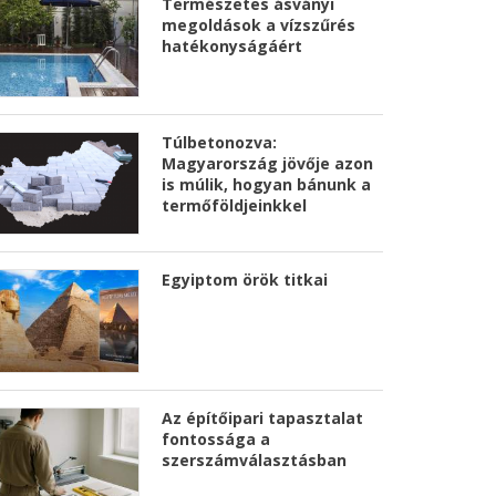
Természetes ásványi
megoldások a vízszűrés
hatékonyságáért
Túlbetonozva:
Magyarország jövője azon
is múlik, hogyan bánunk a
termőföldjeinkkel
Egyiptom örök titkai
Az építőipari tapasztalat
fontossága a
szerszámválasztásban