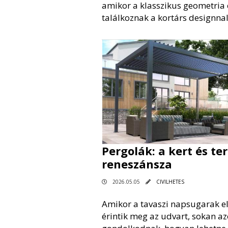
amikor a klasszikus geometria
találkoznak a kortárs designnal
Pergolák: a kert és te
reneszánsza
2026.05.05
CIVILHETES
Amikor a tavaszi napsugarak e
érintik meg az udvart, sokan a