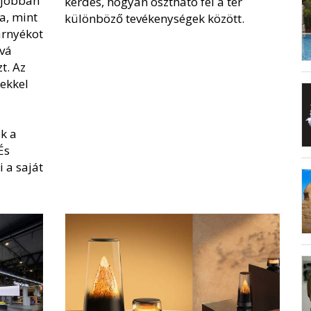
 jobban
kérdés, hogyan osztható fel a tér
la, mint
különböző tevékenységek között.
árnyékot
vá
t. Az
rekkel
ek a
És
 a saját