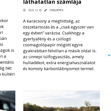
láthatatlan számlája
2025.12.18
CIVILHETES
ikor
A karácsony a meghittség, az
ok
összetartozás és a „csak egyszer van
ri
egy évben” varázsa. Csakhogy a
upán
gyertyafény és a csillogó
si
csomagolópapír mögött egyre
ságok is
gyakrabban felvillan a másik oldal is:
n a
az ünnepi túlfogyasztás, amely
entális
hulladékot, extra energiahasználatot
ág hét
és komoly karbonlábnyomot termel.
 kültéri