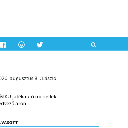
026. augusztus 8. , László
LVASOTT