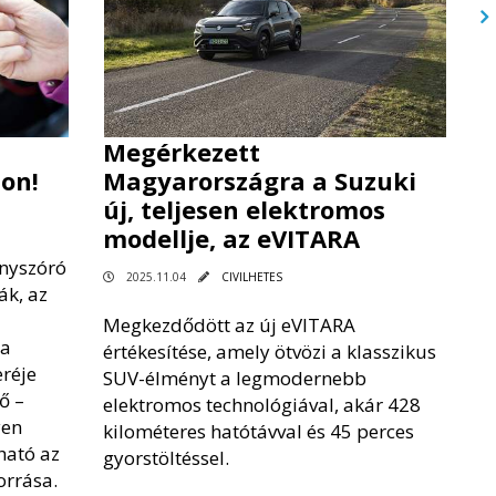
Megérkezett
hon!
Magyarországra a Suzuki
új, teljesen elektromos
modellje, az eVITARA
ényszóró
2025.11.04
CIVILHETES
ák, az
Megkezdődött az új eVITARA
 a
értékesítése, amely ötvözi a klasszikus
eréje
SUV-élményt a legmodernebb
ő –
elektromos technológiával, akár 428
yen
kilométeres hatótávval és 45 perces
ható az
gyorstöltéssel.
orrása.