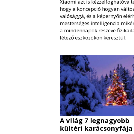
Xiaomi azt is kézzelfoghatóvá te
hogy a koncepció hogyan változ
valósággá, és a képernyőn elér
mesterséges intelligencia mikén
a mindennapok részévé fizikail
létező eszközökön keresztül.
A világ 7 legnagyobb
kültéri karácsonyfája