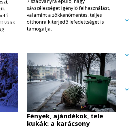
7 szabványra épülő, nagy
szi,
sávszélességet igénylő felhasználást,
ik
valamint a zökkenőmentes, teljes
hető
otthonra kiterjedő lefedettséget is
t válik
támogatja.
ag
Fények, ajándékok, tele
kukák: a karácsony