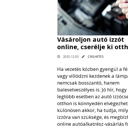
Vásároljon autó izzót
online, cserélje ki ott
2025.12.03
CIVILHETES
Ha vezetés közben gyengül a f
vagy villódzni kezdenek a lámp
nemcsak bosszantó, hanem
balesetveszélyes is. Jó hír, hogy
legtöbb esetben az autó izzócs
otthon is könnyedén elvégezhet
különösen akkor, ha tudja, mil
izzóra van szüksége, és megbíz
online autóalkatrész-vásárlás f