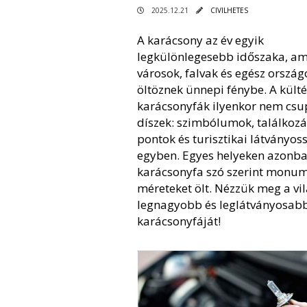
2025.12.21
CIVILHETES
A karácsony az év egyik
legkülönlegesebb időszaka, am
városok, falvak és egész ország
öltöznek ünnepi fénybe. A külté
karácsonyfák ilyenkor nem cs
díszek: szimbólumok, találkozá
pontok és turisztikai látványos
egyben. Egyes helyeken azonba
karácsonyfa szó szerint monum
méreteket ölt. Nézzük meg a vil
legnagyobb és leglátványosabb
karácsonyfáját!