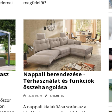
 elemei
megfelelőt?
.
rasz
Nappali berendezése -
Térhasználat és funkciók
összehangolása
2026.03.19
CIVILHETES
lőször
zon
A nappali kialakítása során az a